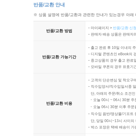
반품/교환 안내
※ 상품 설명에 반품/교환과 관련한 안내가 있는경우 아래 
마이페이지 >
반품/교환 신청
반품/교환 방법
판매자 배송 상품은 판매자와
출고 완료 후 10일 이내의 
디지털 콘텐츠인 eBook의 
반품/교환 가능기간
중고상품의 경우 출고 완료일
모바일 쿠폰의 경우 유효기간(
고객의 단순변심 및 착오구
직수입양서/직수입일서중 일
단, 아래의 주문/취소 조건인
오늘 00시 ~ 06시 30분 
반품/교환 비용
오늘 06시 30분 이후 주문
직수입 음반/영상물/기프트 
단, 당일 00시~13시 사이
박스 포장은 택배 배송이 가