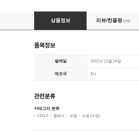
Spark / Valer Sabadus 카운터테너가 노래하는 다
상품정보
리뷰/한줄평
(0/0)
품목정보
발매일
2022년 11월 24일
제조국
EU
관련분류
카테고리 분류
CD/LP
클래식
보컬
보컬 (수입)