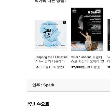
작가의 다른 상품
L'Arpeggiata / Christina
Valer Sabadus 프란체
V
Pluhar 알라 나폴레타
스코 카발리: 오페라 '일
테
나 (Alla Napoletana)
지아소네' (Francesco
컬
34,000
원
(19% 할인)
39,800
원
(19% 할인)
1
Cavalli: Il Giasone)
o
a
연주 :
Spark
음반 속으로