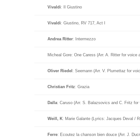
Vivaldi
: Il Giustino
Vivaldi
: Giustino, RV 717, Act I
Andrea Ritter
: Intermezzo
Micheal Gore: One Caress (Arr. A. Ritter for voic
Oliver Riedel
: Seemann (Arr. V. Plumettaz for vo
Christian Fritz
: Grazia
Dalla
: Caruso (Arr. S. Balazsovics and C. Fritz for
Weill, K
: Marie Galante (Lyrics: Jacques Deval / 
Ferre
: Ecoutez la chanson bien douce (Arr. J. Duc