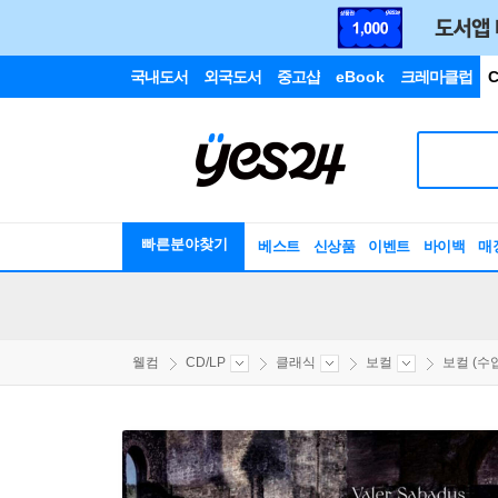
국내도서
외국도서
중고샵
eBook
크레마클럽
C
빠른분야찾기
베스트
신상품
이벤트
바이백
매
웰컴
CD/LP
클래식
보컬
보컬 (수