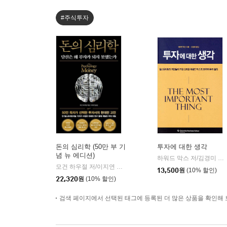
#주식투자
돈의 심리학 (50만 부 기
투자에 대한 생각
념 뉴 에디션)
하워드 막스 저/김경미 역
|
모건 하우절 저/이지연 역
인플루엔셜
|
13,500
원
(10% 할인)
22,320
원
(10% 할인)
검색 페이지에서 선택된 태그에 등록된 더 많은 상품을 확인해 