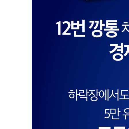
비책 24 | 짧은 고가놀이 기간을 잘 포착해야_고점 고
epilogue 인생 2막, 꿈을 향해 내딛는 발걸음