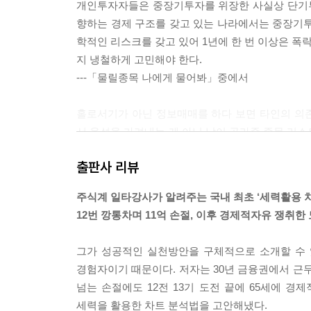
개인투자자들은 중장기투자를 위장한 사실상 단기투
향하는 경제 구조를 갖고 있는 나라에서는 중장기투
학적인 리스크를 갖고 있어 1년에 한 번 이상은 
지 냉철하게 고민해야 한다.
---「물릴종목 나에게 물어봐」중에서
홀로서기가 아닌 정보매매를 하다 보면 타인의 의
서 옥석을 가려내는 게 아닌 남이 골라준 종목 리스
정 속에서 우연과 운을 만나 몇 번은 성공할 수도 
출판사 리뷰
높이고, 이를 회복하려다 몰빵 투자를 이어가는 악순
---「물릴종목 나에게 물어봐」중에서
주식계 일타강사가 알려주는 국내 최초 ‘세력활용 
12번 깡통차며 11억 손절, 이후 경제적자유 쟁취한
주식은 유통업이다. 유통업이 본질은 물건을 생산·
통업에서 이득을 얻는 일은 타인이 내가 산 가격보다 
그가 성공적인 실천방안을 구체적으로 소개할 수 
이 핵심이다.
경험자이기 때문이다. 저자는 30년 금융권에서 근무
---「물릴종목 나에게 물어봐」중에서
넘는 손절에도 12전 13기 도전 끝에 65세에 경
세력을 활용한 차트 분석법을 고안해냈다.