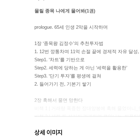
물릴 종목 나에게 물어봐(1권)
prologue. 65세 인생 2막을 시작하며
1장 ‘종목왕 김정수’의 추천투자법
1. 12번 깡통차며 11억 손절 끝에 경제적 자유 달성
Step1. ‘차트’를 기반으로
Step2. 세력에 당하는 게 아닌 ‘세력을 활용한’
Step3. ‘단기 투자’를 평생에 걸쳐
2. 들어가기 전, 기본기 쌓기
2장 혹해서 물면 망한다
비책 1 | 거래량 폭증한 장대양봉에 혹해 물었더니_앞
비책 2 | 세력 뒷 설거지 간과하면 큰일나는_뒤폭탄(차
비책 3 | 고점에서 톱니바퀴 하락, 기회 아니었구나_
상세 이미지