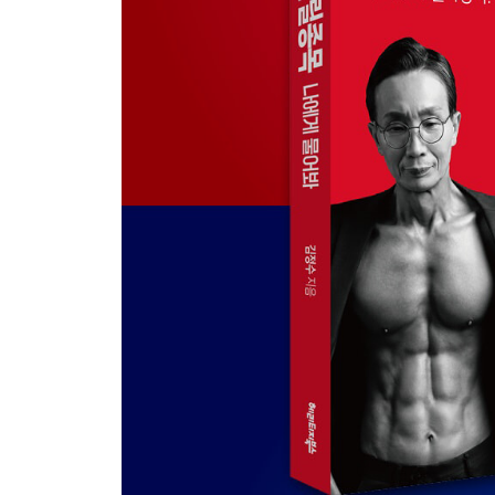
비책 13 | 충분히 하락 횡보하다 만난 반가운 거래량
비책 14 | 오랜 눌림과 횡보 끝에 상승한다면_저점 돌
비책 15 | 눌림목을 만든 세력의 의도가 간파된다면_
7장 주춤하는 것에는 다 이유가 있다
비책 16 | 반등한 뒤 주춤하는 것에 다 의미가 있더라
비책 17 | 어느 정도 오른 상태라 기대 않다 만난 거
비책 18 | 중점에서 추가 상승하지 않고 횡보한다면_중
8장 세력의 의지가 엿보인다면
비책 19 | 중점에서 추가 상승 않고 눌린 이유는 뭘까
비책 20 | 장대양봉 종가를 이어가는 의지가 가상한_
비책 21 | 꽤 오른 상태에서 장대양봉까지 만든다는 
9장 고점에서는 언제가 좋을까
비책 22 | 고점에서 횡보하면 기회를 호시탐탐 엿보는
비책 23 | 고점에서 초단타와 단타를 퇴치하는_고점 