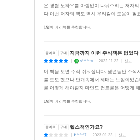
---「팔릴종목 나에게 물어봐」중에서
은 경험 노하우를 아낌없이 나눠주려는 저자의
다.이번 저자의 책도 역시 우리같이 도움이 필
1명
이 이 리뷰를 추천합니다.
지금까지 이런 주식책은 없었다
종이책
구매
s*****m
2022-11-22
신고
|
|
|
이 책을 보면 주식 쉬워집니다. 몇년동안 주식
를 도모 했으나 안개속에서 헤매는 느낌이었습니
를 어떻게 해야할지 마인드 컨트롤은 어떻게 해
1명
이 이 리뷰를 추천합니다.
헬스책인가요?
종이책
구매
t******7
2023-01-23
신고
|
|
|