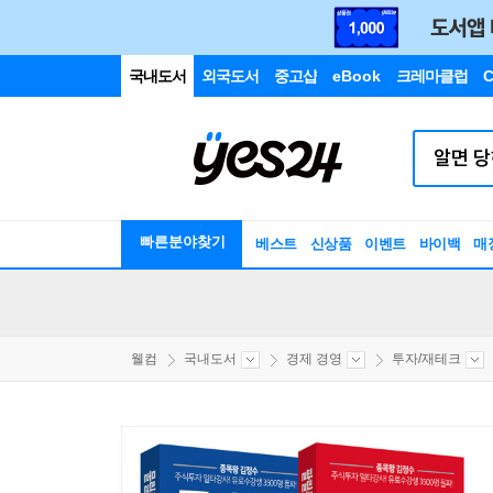
국내도서
외국도서
중고샵
eBook
크레마클럽
C
빠른분야찾기
베스트
신상품
이벤트
바이백
매
웰컴
국내도서
경제 경영
투자/재테크