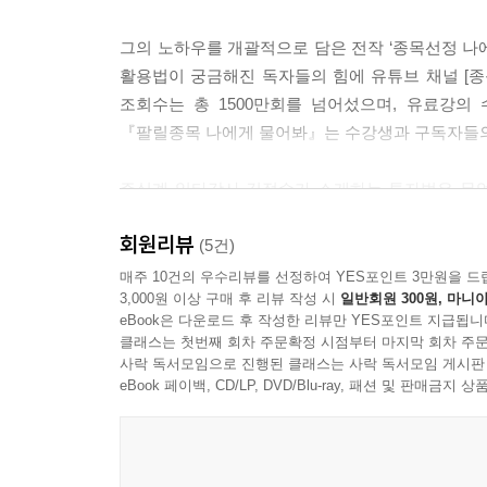
개인투자자들이 투자에 성공하려면 어떻게 해야 할까
에서 검증된 각 분야 마스터의 노하우를 따라하면 된
그의 노하우를 개괄적으로 담은 전작 ‘종목선정 나에
이후 연습해야 한다. 연습 과정에 큰돈을 굴리면 수
활용법이 궁금해진 독자들의 힘에 유튜브 채널 [종목
공포를 이기면 고수요, 미련을 이기면 달인’이란 말
조회수는 총 1500만회를 넘어섰으며, 유료강의
다. 빨리 이익을 내려고 조급해하다 보면 오히려 모든
『팔릴종목 나에게 물어봐』는 수강생과 구독자들의
---「물릴종목 나에게 물어봐」중에서
주식계 일타강사 김정수가 소개하는 투자법은 무엇일
다른 것은 차치하더라도 차트만 보더라도 주식투자
세력에게 당하는 게 아닌, 세력을 활용해 오히려 
로 높여줄 수 있는 귀한 자료라고 믿어 의심치 않는
회원리뷰
노하우를 낱낱이 공개한다. 이 방법을 기반으로 국
(5건)
대로 된 차트분석이 무엇인지 배워보지 못했기에 수
매주 10건의 우수리뷰를 선정하여 YES포인트 3만원을 드
차트를 잘만 살피면 기업 재무제표부터 회계정보, 공
3,000원 이상 구매 후 리뷰 작성 시
일반회원 300원, 마니아
하락장에도 돈 버는 종목 대공개…사야 할, 팔아야 할
차트다. 이를 기반으로 미래를 예측할 수 있는 것도 
eBook은 다운로드 후 작성한 리뷰만 YES포인트 지급됩니
5만 건 실거래 기반으로 뽑아낸 돈 버는 차트 240개
그림이다
클래스는 첫번째 회차 주문확정 시점부터 마지막 회차 주문
사락 독서모임으로 진행된 클래스는 사락 독서모임 게시판
---「물릴종목 나에게 물어봐」중에서
저자는 나아가 위 방식으로 어떤 종목을 사고 팔
eBook 페이백, CD/LP, DVD/Blu-ray, 패션 및 판매금
톱니바퀴 등 갖고 있으면 손실을 입을 수 있어 팔
세력이 등장하면 주가가 예상치 못한 방향으로 출
고점 고가놀이 등 사면 수익을 낼 수 있어 사야하는 
난하기 바쁘다. 언제까지 이런 패턴을 무한 반복할 
실거래 경험을 기반으로 도출한 것들이다. 세력의 
이 필요할 때다. 피할 수 없으면 즐기란 말도 있지