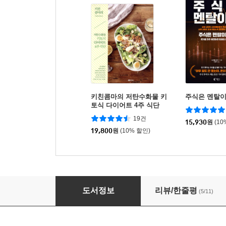
키친콤마의 저탄수화물 키
주식은 멘탈
토식 다이어트 4주 식단
19건
15,930
원
(10
19,800
원
(10% 할인)
물릴종목 팔릴종목 나에게 물어봐 세트
도서정보
리뷰/한줄평
(5/11)