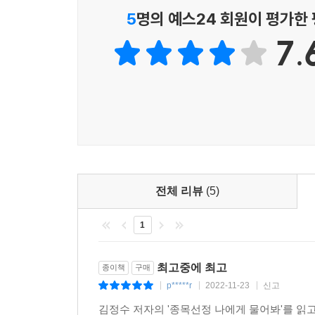
유형과 용어는 필자가 국내 최초로 고안한 것으로 다
5
명의 예스24 회원이 평가한
그렇다면 우리는 세력에 당하는 게 아닌 세력을 투자
시장에 진입했다가 세력보다 먼저 이탈한다면 오히려
7.
저자는 유형별로 친절한 설명을 곁들인 것은 물론 
---「물릴종목 나에게 물어봐」중에서
종목 4개씩 들어 소개하는 동시에 종목 마다 일봉 
주력했다. 유형별 종목 예시를 차트와 설명을 반
시행착오와 연구를 거듭한 결과 필자가 최상의 투자방
투자 전략을 세워보면 어떨까.
하루에 0~3건 정도 거래하는 방식이다. 단기투자
있는 투자법이다. 중장기 가치투자보다 높은 회전
기에 끝내는 것이 아닌, 중장기 아니 평생에 걸쳐 
이 진정한 경제적 자유로 가는 지름길이다.
---「물릴종목 나에게 물어봐」중에서
전체 리뷰
(5)
의구심을 갖는 이들을 위해 덧붙이자면 필자의 방식은
1
이가 있다면 필자는 경험을 바탕으로 국내 개인투
때에도 업계 최다 인원인 3500명이 넘는 수강생
최고중에 최고
종이책
구매
단기투자는 잡을 수 없는 열 마리 새를 쫓아다니는 것
p*****r
2022-11-23
신고
|
|
|
을 모아 눈덩이를 점점 크게 만드는 복리의 마법을
김정수 저자의 '종목선정 나에게 물어봐'를 읽