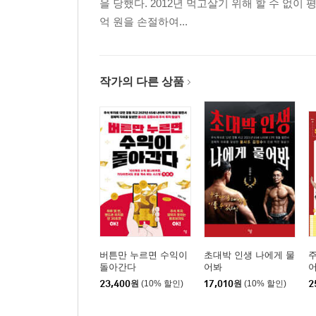
을 당했다. 2012년 먹고살기 위해 할 수 없이 
억 원을 손절하여...
작가의 다른 상품
버튼만 누르면 수익이
초대박 인생 나에게 물
주
돌아간다
어봐
23,400
원
(10% 할인)
17,010
원
(10% 할인)
2