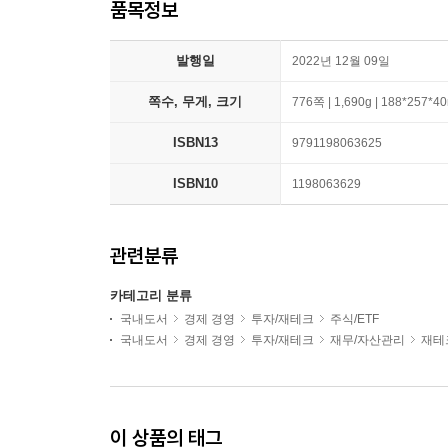
품목정보
발행일
2022년 12월 09일
쪽수, 무게, 크기
776쪽 | 1,690g | 188*257*
ISBN13
9791198063625
ISBN10
1198063629
관련분류
카테고리 분류
국내도서
경제 경영
투자/재테크
주식/ETF
국내도서
경제 경영
투자/재테크
재무/자산관리
재테
이 상품의 태그