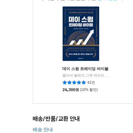
데이 스윙 트레이딩 바이블
올리버 벨레즈,그렉 캐프라 저/송미리 역
이
|
42건
24,300
원
(10% 할인)
배송/반품/교환 안내
배송 안내