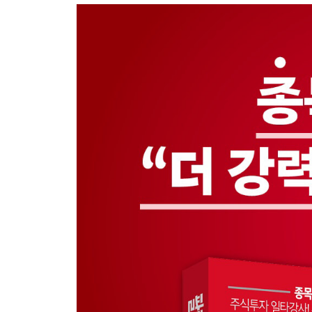
3장 안심하고 방심하다 큰코다친다
비책 4 | 소폭 하락인 줄 알았더니 줄줄이 떨어지는_내
비책 5 | 전약후강, 이제 반등하나 했더니 고점에서 
비책 6 | 간간이 반등하길래 안심했는데 장기적으론 
4장 난관이 많다면 의심해보자
비책 7 | 오르려 해도 턱이 너무 많아 고달픈_다중턱(차
비책 8 | 오르고 오르려 해도 봉우리가 많아 첩첩산중
비책 9 | 꼬리가 앞을 가려 헤쳐 나가기 힘든_다중꼬리
5장 어디서 본 것 같더라니
비책 10 | 고점에서 형성한 봉, 어디서 본 것 같더라니
비책 11 | 달고 내려온 긴 꼬리, 어디서 본 것 같더라
비책 12 | 고점에서 에너지 비축하는 모양 같더라니_고
팔릴 종목 나에게 물어봐(2권)
6장 바닥에서 진짜 기회를 가려내자