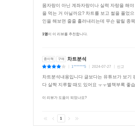
몸자랑이 아닌 계좌자랑이나 실력 자랑을 해야 
을 먹는 거 아닐까요? 차트를 보고 썰을 풀었
인을 해보면 줄줄 흘러내리는데 무슨 팔릴 종목인가
1명
이 이 리뷰를 추천합니다.
차트분석
종이책
구매
1*******5
2024-07-27
신고
|
|
|
차트분석내용입니다 글보다는 유튜브가 보기 편
다 살짝 지루할 때도 있어요 ㅜㅜ별책부록 좋
이 리뷰가 도움이 되었나요?
1