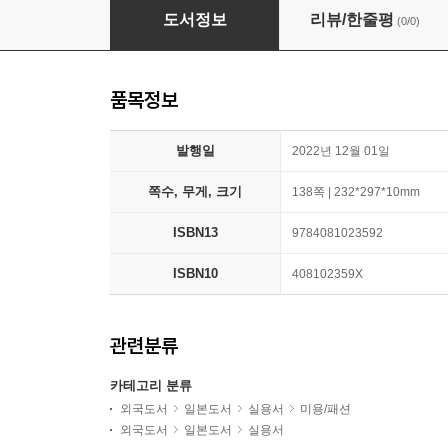
Seventeen 2023年冬號
도서정보
리뷰/한줄평
(0/0)
품목정보
발행일
2022년 12월 01일
쪽수, 무게, 크기
138쪽 | 232*297*10mm
ISBN13
9784081023592
ISBN10
408102359X
관련분류
카테고리 분류
외국도서
일본도서
실용서
미용/패션
외국도서
일본도서
실용서