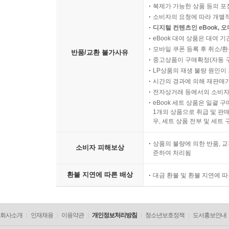
복제가 가능한 상품 등의 포장을 
소비자의 요청에 따라 개별
디지털 컨텐츠인 eBook, 
eBook 대여 상품은 대여 기
모바일 쿠폰 등록 후 취소/환
반품/교환 불가사유
중고상품이 구매확정(자동 
LP상품의 재생 불량 원인이 기
시간의 경과에 의해 재판매가
전자상거래 등에서의 소비자
eBook 세트 상품은 일괄 
1개의 상품으로 취급 및 판매
우, 세트 상품 전부 및 세트
상품의 불량에 의한 반품, 교
소비자 피해보상
준하여 처리됨
환불 지연에 따른 배상
대금 환불 및 환불 지연에 
회사소개
인재채용
이용약관
개인정보처리방침
청소년보호정책
도서홍보안내