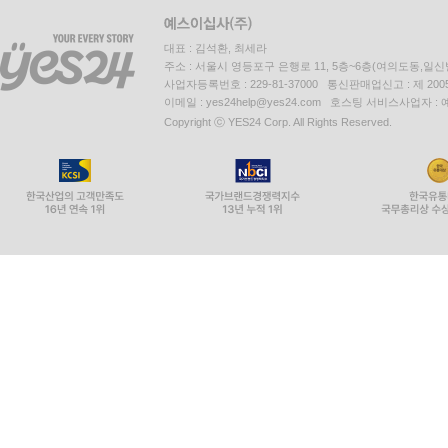
대표 : 김석환, 최세라
주소 : 서울시 영등포구 은행로 11, 5층~6층(여의도동,일신
사업자등록번호 : 229-81-37000 통신판매업신고 : 제 200
이메일 : yes24help@yes24.com 호스팅 서비스사업자 :
Copyright ⓒ YES24 Corp. All Rights Reserved.