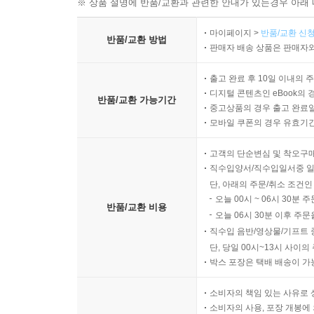
※ 상품 설명에 반품/교환과 관련한 안내가 있는경우 아래 
마이페이지 >
반품/교환 신청
반품/교환 방법
판매자 배송 상품은 판매자와
출고 완료 후 10일 이내의 
디지털 콘텐츠인 eBook의 
반품/교환 가능기간
중고상품의 경우 출고 완료일
모바일 쿠폰의 경우 유효기간(
고객의 단순변심 및 착오구
직수입양서/직수입일서중 일
단, 아래의 주문/취소 조건인
오늘 00시 ~ 06시 30분 
반품/교환 비용
오늘 06시 30분 이후 주문
직수입 음반/영상물/기프트 
단, 당일 00시~13시 사이
박스 포장은 택배 배송이 가
소비자의 책임 있는 사유로 
소비자의 사용, 포장 개봉에 