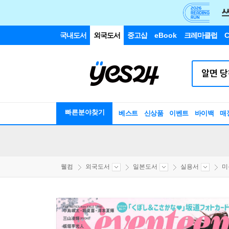
국내도서
외국도서
중고샵
eBook
크레마클럽
C
빠른분야찾기
베스트
신상품
이벤트
바이백
매
웰컴
외국도서
일본도서
실용서
미