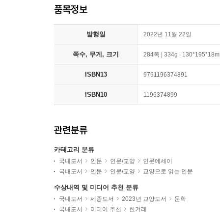
품목정보
발행일
2022년 11월 22일
쪽수, 무게, 크기
284쪽 | 334g | 130*195*18
ISBN13
9791196374891
ISBN10
1196374899
관련분류
카테고리 분류
국내도서
인문
인문/교양
인문에세이
국내도서
인문
인문/교양
교양으로 읽는 인문
수상내역 및 미디어 추천 분류
국내도서
세종도서
2023년 교양도서
문학
국내도서
미디어 추천
한겨레