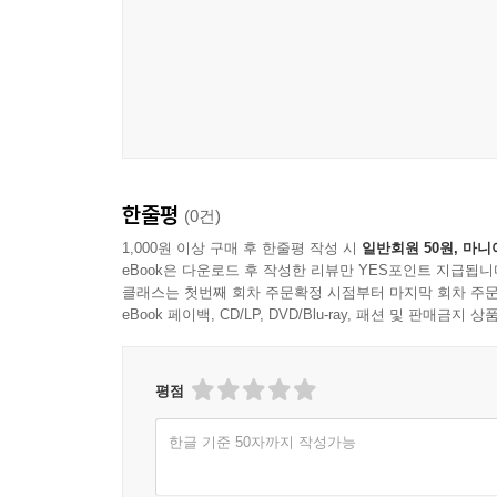
방문에서 고향에 머문 시간은 5시간 20분이다. 
--- p.237
고향 방문에 동반하면서 저자가 맞닥뜨려가는 이야
‘시국을 잘못 만난 사람들’에 대한 예의를 생각하며
두 번째 영광에 다녀온 뒤 열흘쯤 지나 ‘개똥어멈
어른이 된 뒤 얻은 이름이다. 1910년대 기아가 
한줄평
(0건)
희선이한테 물들었던지 북으로 갔다.” 어머니는 
묶어 툭 떨어뜨린다. 그러면서 가족 내에서 되풀이 
1,000원 이상 구매 후 한줄평 작성 시
일반회원 50원, 마니
eBook은 다운로드 후 작성한 리뷰만 YES포인트 지급됩니
이름 없는 민중들의 이야기로 가서 멈춘다. 어떤 기
클래스는 첫번째 회차 주문확정 시점부터 마지막 회차 주문
eBook 페이백, CD/LP, DVD/Blu-ray, 패션 및 판매금
2부의 칼럼 및 노트는 2016년 9월부터 2017
이야기들과 긴밀하게 연결되어 있다.
평점
한글 기준 50자까지 작성가능