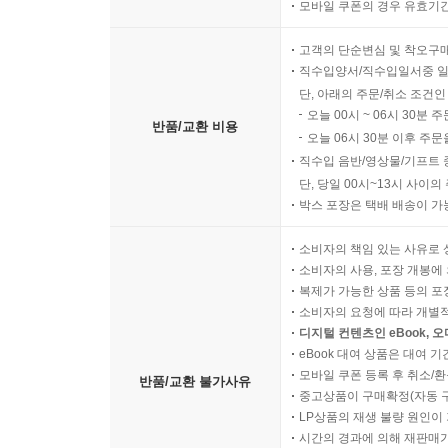
모바일 쿠폰의 경우 유효기간(
고객의 단순변심 및 착오구
직수입양서/직수입일서중 일
단, 아래의 주문/취소 조건인
오늘 00시 ~ 06시 30분 
반품/교환 비용
오늘 06시 30분 이후 주문
직수입 음반/영상물/기프트 
단, 당일 00시~13시 사이
박스 포장은 택배 배송이 가
소비자의 책임 있는 사유로 
소비자의 사용, 포장 개봉에 
복제가 가능한 상품 등의 포장을 
소비자의 요청에 따라 개별
디지털 컨텐츠인 eBook, 
eBook 대여 상품은 대여 기
모바일 쿠폰 등록 후 취소/환
반품/교환 불가사유
중고상품이 구매확정(자동 
LP상품의 재생 불량 원인이 기
시간의 경과에 의해 재판매가