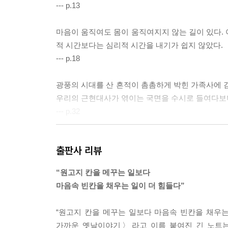
--- p.13
3장 일상에서 던지는 물음
마음이 움직여도 몸이 움직여지지 않는 길이 있다. 
장산곶매 이야기 좀 빌려도 될까요?
적 시간보다는 심리적 시간을 내기가 쉽지 않았다.
- ‘문제적 칼럼’이 되다
--- p.18
집에 대한 예의를 생각해 보는 시간
‘그들의 시간’과 만날 수 있을까
광풍의 시대를 산 흔적이 촘촘하게 박힌 가족사에 감
어떤 위로 어떤 감동 어떤 아름다움을
우리의 근현대사가 엮이는 국면을 수시로 들여다보며
‘어떤 언어로 소통할 수 있는가’라는 물음
--- p.32
“살림 따라오나 봐라”
어떤 말하기와 읽어 주기의 힘
공장 할머니가 ‘거적데기로 덮인 시신’을 들춰보며
출판사 리뷰
- 페미니스트 지식인의 ‘어떤 읽기’와 문해력
못한 주검 이야기에 너무 일찍 눈떴다. ‘주검의 정
우리는 어떤 길을 낼 수 있을까?
는 할아버지 주검을 둘러싼 쑥덕거림이 안티고네의 
“원고지 칸을 메꾸는 일보다
--- p.36
마음속 빈칸을 채우는 일이 더 힘들다”
에필로그
어머니가 전화기를 내려놓은 다음 그동안 한 번도 
“원고지 칸을 메꾸는 일보다 마음속 빈칸을 채우는 
다”고 지나는 말처럼 한다. 순간 내가 놀라 묻는다
가까운 옛날이야기〉라고 이름 붙여진 긴 노트는