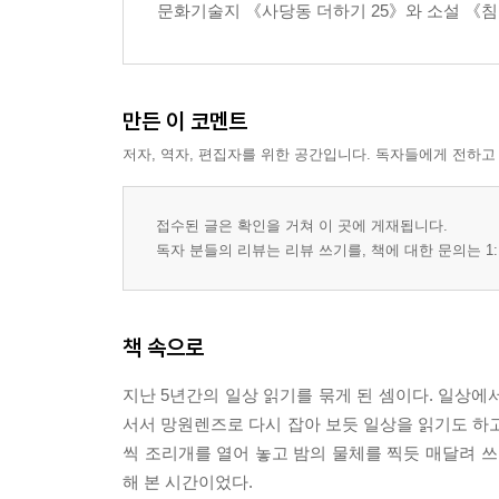
문화기술지 《사당동 더하기 25》와 소설 《
(자본주의적) 가족을 사랑하는 방식?!
읽고 쓰기의 쓸모를 생각하다
올해 만나 보고 싶은 사람들
만든 이 코멘트
2장 글 안의 사람, 글 밖의 풍경
저자, 역자, 편집자를 위한 공간입니다. 독자들에게 전하고
여성들의 혁명은 일상에서 시작한다
- 여성 독립운동가의 육필 원고에 누가 손댔을까?
접수된 글은 확인을 거쳐 이 곳에 게재됩니다.
학문이(도) 패션 상품일까
독자 분들의 리뷰는 리뷰 쓰기를, 책에 대한 문의는 1:
〈기생충〉과 중산층 파국의 징후 읽기
내가 만난 가장 아름다운 여름 정원
역사가 부끄러움을 가르칠 수 있다면
책 속으로
어떤 가난과 어떤 가혹한 70년
글을 쓰다가 길을 잃다
지난 5년간의 일상 읽기를 묶게 된 셈이다. 일상에
오월 광주와 ‘우리 선생님’에 대한 사유
서서 망원렌즈로 다시 잡아 보듯 일상을 읽기도 하고
- ‘우리 선생님’이 던진 숙제 그리고 …
씩 조리개를 열어 놓고 밤의 물체를 찍듯 매달려 쓰
팬데믹 영화제 로드 무비를 상상하다
해 본 시간이었다.