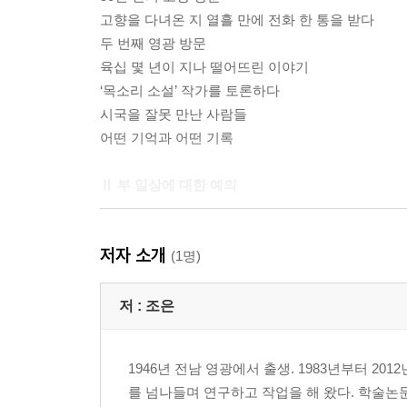
고향을 다녀온 지 열흘 만에 전화 한 통을 받다
두 번째 영광 방문
육십 몇 년이 지나 떨어뜨린 이야기
‘목소리 소설’ 작가를 토론하다
시국을 잘못 만난 사람들
어떤 기억과 어떤 기록
Ⅱ 부 일상에 대한 예의
1장 일상의 무게
저자 소개
(1명)
위 캔 스피크…
올해도 스치고 싶은 사람들
저 :
조은
노예 만들어 줄 일 있느냐고요
왼손과 오른손을 찬찬히 들여다보다
1946년 전남 영광에서 출생. 1983년부터 
- 채의진 선생 작업장 풍경
를 넘나들며 연구하고 작업을 해 왔다. 학술논문
우리 모두 위로가 필요하다