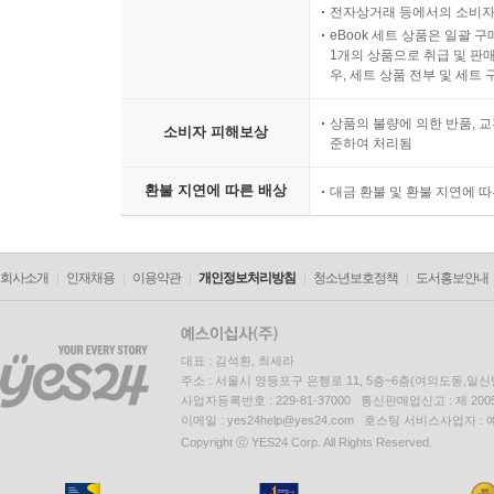
전자상거래 등에서의 소비자
eBook 세트 상품은 일괄 
1개의 상품으로 취급 및 판매
우, 세트 상품 전부 및 세트
상품의 불량에 의한 반품, 교
소비자 피해보상
준하여 처리됨
환불 지연에 따른 배상
대금 환불 및 환불 지연에 
회사소개
인재채용
이용약관
개인정보처리방침
청소년보호정책
도서홍보안내
대표 : 김석환, 최세라
주소 : 서울시 영등포구 은행로 11, 5층~6층(여의도동,일신
사업자등록번호 : 229-81-37000 통신판매업신고 : 제 200
이메일 : yes24help@yes24.com 호스팅 서비스사업자 :
Copyright ⓒ YES24 Corp. All Rights Reserved.