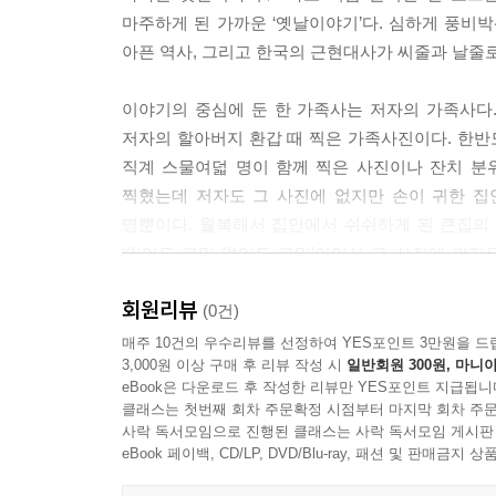
금시초문이다. 북으로 간 큰아들의 아명이 개똥이 
마주하게 된 가까운 ‘옛날이야기’다. 심하게 풍비
--- p.64
아픈 역사, 그리고 한국의 근현대사가 씨줄과 날줄로
시국을 잘못 만난 우리 집 남자들 얘기에 어린 내가 
이야기의 중심에 둔 한 가족사는 저자의 가족사다.
동네 머슴이었는데 그의 아버지 여든에 그를 낳았
저자의 할아버지 환갑 때 찍은 가족사진이다. 한반도
로 굳어졌다. … 야든이는 힘이 좋아 읍내에서 멀지 
직계 스물여덟 명이 함께 찍은 사진이나 잔치 분위
력은 수복이 늦어 밤낮으로 세상이 바뀌는 영광에서
찍혔는데 저자도 그 사진에 없지만 손이 귀한 집
이 밝으면 바로 달려가 인공기를 내리고 태극기를 
명뿐이다. 월북해서 집안에서 쉬쉬하게 된 큰집의 
--- pp.82~84
‘있어도 그만 없어도 그만’이어서 그 사진에 끼지
의미를 퍼내는 장면은 롤랑 바르트의 푼크툼(Pun
학살 피해 당사자들이 하나 둘 세상을 떠나고 있는
회원리뷰
간취하고 있다.
(0건)
어떻게 기억하고 기념해야 하는가 하는 물음에도 아
매주 10건의 우수리뷰를 선정하여 YES포인트 3만원을 드
살리는 일은 이러한 물음과 질문에 답하는 하나의 
3,000원 이상 구매 후 리뷰 작성 시
일반회원 300원, 마니아
50년 만의 고향 방문 그리고 우연찮은 두 번째 방문
--- p.123
eBook은 다운로드 후 작성한 리뷰만 YES포인트 지급됩니
클래스는 첫번째 회차 주문확정 시점부터 마지막 회차 주문
“어머니가 영광 선산에 묻히기로 마음을 정하지 않았
사락 독서모임으로 진행된 클래스는 사락 독서모임 게시판
‘박 시장 사건’은 왜 더 활발하게 담론화되지 못하
모실 선산을 둘러보기 위해 50년 만에 고향 영광을
eBook 페이백, CD/LP, DVD/Blu-ray, 패션 및 판매금
정치적으로 소비되는 방식에 대한 성찰과 논쟁을 멈
“몸이 움직여도 마음이 따르지 않는 길”이며 “산 사