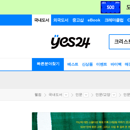
국내도서
외국도서
중고샵
eBook
크레마클럽
C
빠른분야찾기
베스트
신상품
이벤트
바이백
매
웰컴
국내도서
인문
인문/교양
인