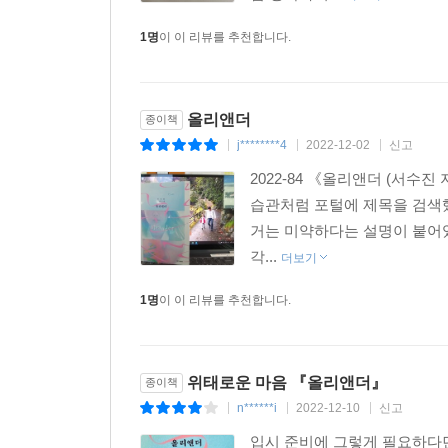
1명
이 이 리뷰를 추천합니다.
올리앤더
종이책
j********4
2022-12-02
신고
|
|
|
2022-84 《올리앤더 (서수
습관처럼 포털에 제목을 검색했
거는 미약하다는 설명이 붙어
각...
더보기
1명
이 이 리뷰를 추천합니다.
위태로운 마음 『올리앤더』
종이책
n******i
2022-12-10
신고
|
|
|
입시 준비에 그렇게 필요하다던