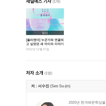
채널예스 기사
거짓말 게임
(1개)
멍청하게
버림받은 신
우리를 보는 눈, 우리를 듣는 귀
내가 선택한 서사
중독
읽다
블랙 썸머
[올리앤더] 누군가와 연결되
고 싶었던 세 아이의 이야기
2022년 12월 07일
작가의 말
저자 소개
(1명)
저 :
서수진
(Seo Su-jin)
2020년 한겨레문학상