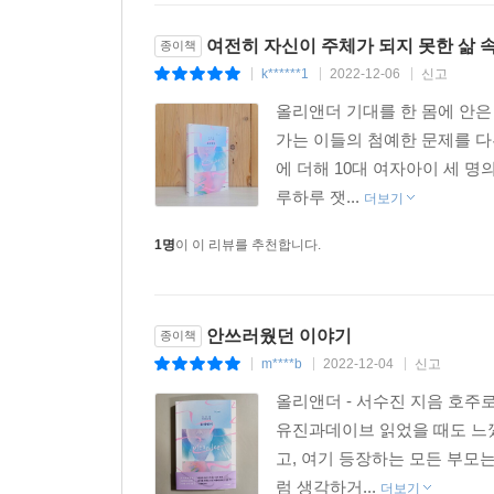
여전히 자신이 주체가 되지 못한 삶 
종이책
k******1
2022-12-06
신고
|
|
|
올리앤더 기대를 한 몸에 안은
가는 이들의 첨예한 문제를 다
에 더해 10대 여자아이 세 
루하루 잿...
더보기
1명
이 이 리뷰를 추천합니다.
안쓰러웠던 이야기
종이책
m****b
2022-12-04
신고
|
|
|
올리앤더 - 서수진 지음 호주
유진과데이브 읽었을 때도 느꼈
고, 여기 등장하는 모든 부모
럼 생각하거...
더보기