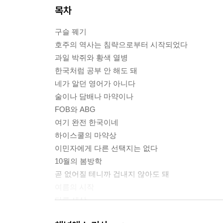
목차
구슬 꿰기
호주의 역사는 침략으로부터 시작되었다
과일 박쥐와 황색 열병
한국처럼 공부 안 해도 돼
네가 알던 영어가 아니다
술이나 담배나 마약이나
FOB와 ABG
여기 완전 한국이네
하이스쿨의 마약상
이민자에게 다른 선택지는 없다
10월의 봄방학
곧 없어질 테니까 겁내지 않아도 돼
여름의 시작
다른 세상
한 번도 가지 않은 곳, 절대 하지 않을 일