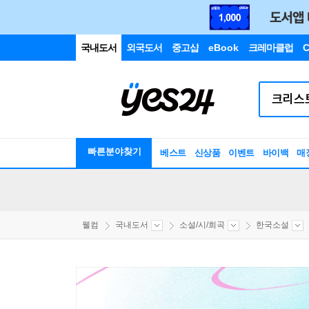
국내도서
외국도서
중고샵
eBook
크레마클럽
C
빠른분야찾기
베스트
신상품
이벤트
바이백
매
웰컴
국내도서
소설/시/희곡
한국소설