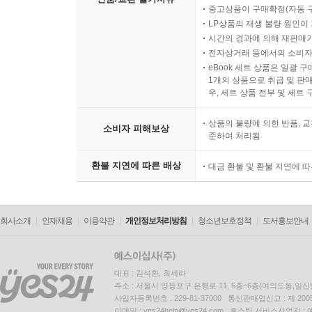
중고상품이 구매확정(자동 
LP상품의 재생 불량 원인이 기
시간의 경과에 의해 재판매가
전자상거래 등에서의 소비자
eBook 세트 상품은 일괄 
1개의 상품으로 취급 및 판매
우, 세트 상품 전부 및 세트
상품의 불량에 의한 반품, 교
소비자 피해보상
준하여 처리됨
환불 지연에 따른 배상
대금 환불 및 환불 지연에 
회사소개
인재채용
이용약관
개인정보처리방침
청소년보호정책
도서홍보안내
대표 : 김석환, 최세라
주소 : 서울시 영등포구 은행로 11, 5층~6층(여의도동,일신
사업자등록번호 : 229-81-37000 통신판매업신고 : 제 200
이메일 : yes24help@yes24.com 호스팅 서비스사업자 :