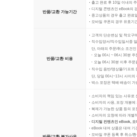
출고 완료 후 10일 이내의 
디지털 콘텐츠인 eBook의 
반품/교환 가능기간
중고상품의 경우 출고 완료일
모바일 쿠폰의 경우 유효기간(
고객의 단순변심 및 착오구
직수입양서/직수입일서중 일
단, 아래의 주문/취소 조건인
오늘 00시 ~ 06시 30분 
반품/교환 비용
오늘 06시 30분 이후 주문
직수입 음반/영상물/기프트 
단, 당일 00시~13시 사이
박스 포장은 택배 배송이 가
소비자의 책임 있는 사유로 
소비자의 사용, 포장 개봉에 
복제가 가능한 상품 등의 포장을 
소비자의 요청에 따라 개별
디지털 컨텐츠인 eBook, 
eBook 대여 상품은 대여 기
모바일 쿠폰 등록 후 취소/환
반품/교환 불가사유