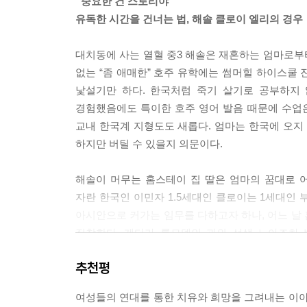
“중요한 건 스토리야”
갈 수 있다. 공부 머리가 있으면 의대도 해볼 만하
유독한 시간을 건너는 법, 해솔 클로이 엘리의 경우
대에 갈 수 있고, 가야 한다. 조금만 열심히 하면 
너 의대 보내려고 이렇게 말도 안 통하는 외국까지 
대치동에 사는 열혈 중3 해솔은 재혼하는 엄마로부
--- pp.54~55
없는 “좀 애매한” 호주 유학에는 썸머힐 하이스쿨
낯설기만 하다. 한국처럼 죽기 살기로 공부하지 
해솔이 미리 익혀 온 아시아인 비하 표현은 전혀 듣
경험했음에도 특이한 호주 영어 발음 때문에 수업은 긴장
되었다. FOB(Fresh Off the Boat)나 ABG(A
교내 한국계 지형도도 새롭다. 엄마는 한국에 오지
롱하며 스모키 메이크업을 하고 짧은 티셔츠를 입는 
하지만 버틸 수 있을지 의문이다.
--- p.65
해솔이 머무는 홈스테이 집 딸은 엄마의 꿈대로 
엄마는 자기가 뭘 하고 싶은지도 모르고 부모가 시
자란 한국인 이민자 1.5세대인 클로이는 1세대인
버티는 애가 많다고. 친한 권사님 딸도 죽자고 고생
아시안으로 커가는 임무를 다하고자 하나, 어느 날
바짝 차려야 된다고. 지금 공부하는 거 다 날리고 싶
집착한다. 게다가 롤모델인 과외 선생 노아조차
--- p.118
혼란스럽기만 하다. “그냥 공부를 하고 있으면 
추천평
거”(210쪽)다.
해솔에게는 스토리가 없었다. 그때도, 지금도.
“자기 이야기가 없는 사람도 있잖아요.”
여성들의 연대를 통한 치유와 희망을 그려내는 이야
클로이네 건너편 집에는 한인 2세 문제아 엘리가 