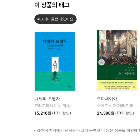
이 상품의 태그
#크레마클럽에있어요
니체의 초월자
오디세이아
프리드리히 니체 저/김철 편역
히읏
호메로스 저/페테르 파울 루벤스 그림/박문재 역
|
15,210
원
(10% 할인)
24,300
원
(10% 할인)
검색 페이지에서 선택된 태그에 등록된 더 많은 상품을 확인해 