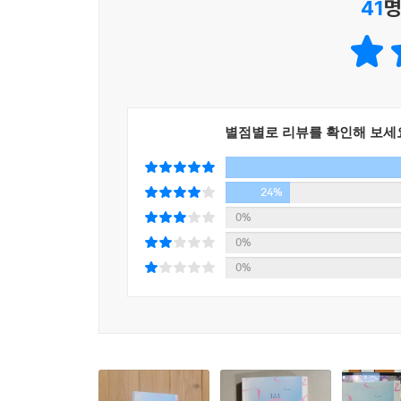
41
명
여성, 청소년, 경계인, 이방인, 소수자…
“너 공부 안 하면 저렇게 된다”라고 애들을 겁줄 
세계를 관통하는 하이퍼리얼 하드보일드 성장담
는 게 당연하지 않을까?
--- pp.159~160
어릴 때부터 구슬을 꿰듯 진로를 위한 스토리를 세
이상하다. 선행학습이란 것이 필요 없는 수업, 
“그냥 공부는 왜 하나 싶어.”
못하든, 대학에 가든 안 가든, 육체노동이나 다른 무
별점별로 리뷰를 확인해 보세
“뭐야, 갑자기. 너야말로 죽겠다는 건 아니지?”
갔다고 아파트 옥상에서 뛰어내릴 일이 없는 것이다
“아니, 반대야. 그냥 공부를 하고 있으면 너무 죽고
겪는, 길고 긴 이야기”(111쪽)는 한국의 뻔한 패턴과
--- pp.209~210
24%
0%
호주 조기 유학의 실상과 입시 시스템, 한인 이민
“제가 먼저 자퇴하면 돼요.”
0%
취재한 탄탄한 자료를 바탕으로 했다. 여성, 청소
그때 해솔의 머릿속에서 구슬 목걸이가 끊어졌다. 몇
0%
시대와 호흡하는 감각은 더욱 빛을 발한다. 풍부한
져 버렸다. 어떤 구슬도 아쉽지 않았다. 해솔은 자
보인 이 성장담은 앞으로 확보해나갈 그만의 문학적
였다.
--- p.238
그러나 놀랍게도 구석에 홀로 남은 올리앤더 나무는 
해도 독이 옮고, 잘못 들이마시면 죽을 수도 있는 