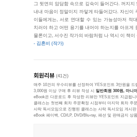
“그럼 자기 이야기가 없다는 걸 쓰면 되지.”
그 뒷면의 암담함 속으로 깊숙이 들어간다. 꺼지지
불쾌한 표정을 짓는 한국말을 할 줄 모르는 아이, 이른바
“그게 어떻게 이야기가 돼요? 없다. 이렇게만 쓸 수
내내 마음이 정말이지 까맣게 타들어갔다. 자신이 주체
가르치지 않았으나 이제는 한국말 한마디 못하는 
“왜 없는지를 쓸 수 있을 것 같은데. 넌 네 이야기가 
이들에게는, 서로 연대할 수 있는 가능성마저 적
비자로 본인들을 초청하기만을 기다리는 처지다. 
“없는 데 이유가 어딨어요? 처음부터 없었어요. 전혀
치러야 하고 어떤 용기를 내어야 하는지를 아프게 묻
학교의 잘나가는 백인 아이들과 어울리며 허구한 날 
--- pp.124~125
물론이고, 서수진 작가의 바람처럼 나 역시 이 책이
- 김혼비 (작가)
열일곱 살, 아직은 “자기 이야기가 없는” 해솔과
“다른 사람이 와서 그 위에다가 스프레이 칠을 또 하
무엇을 원하는지 무지한 시기, 타인과 세상이 궁금하
“어, 그치. 여기선 아무런 규칙이 없어.”
가지와 줄기까지 모두 독소가 가득한 나무. 만지기만
“그럼 샘 작품도 금방 없어질 거잖아요.”
유독한 시기를 지나는 셋은 처음부터 없었던 자기 
“그러니까 좋아. 겁내지 않아도 되잖아. 망쳐도 금방
회원리뷰
(41건)
--- p.135
매주 10건의 우수리뷰를 선정하여 YES포인트 3만원을 드
해솔에게는 스토리가 없었다. 그때도, 지금도.
3,000원 이상 구매 후 리뷰 작성 시
일반회원 300원, 마니아
“자기 이야기가 없는 사람도 있잖아요.”
11월, 사람들은 모이기만 하면 산불 이야기를 했다
eBook은 다운로드 후 작성한 리뷰만 YES포인트 지급됩니
“그럼 자기 이야기가 없다는 걸 쓰면 되지.”
클래스는 첫번째 회차 주문확정 시점부터 마지막 회차 주문
한 뉴스가 계속되고 있었다. 평소에 뉴스를 잘 보지
사락 독서모임으로 진행된 클래스는 사락 독서모임 게시판
“그게 어떻게 이야기가 돼요? 없다. 이렇게만 쓸 수
잃어버리고 대피소에 모인 사람들, 방독면을 낀 어린
eBook 페이백, CD/LP, DVD/Blu-ray, 패션 및 판매금
“왜 없는지를 쓸 수 있을 것 같은데. 넌 네 이야기가 
--- p.140
“없는 데 이유가 어딨어요? 처음부터 없었어요. 전혀
공부를 잘하든 못하든, 대학에 가든 안 가든, 육체