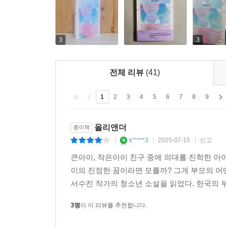
조롱하고 있었다.
--- p.241
3
3
전체 리뷰
(41)
1
2
3
4
5
6
7
8
9
올리앤더
종이책
k*****3
2025-07-15
신고
|
|
|
큰아이, 작은아이 친구 중에 의대를 진학한 아이
이의 진정한 꿈이라면 모를까? 그게 부모의 어떤
서수진 작가의 청소년 소설을 읽었다. 한국의 부
3명
이 이 리뷰를 추천합니다.