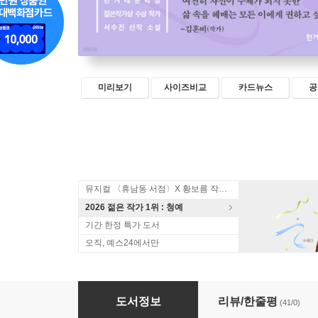
미리보기
사이즈비교
카드뉴스
공
뮤지컬 〈휴남동 서점〉X 황보름 작가 북토크
2026 젊은 작가 1위 : 청예
기간 한정 특가 도서
오직, 예스24에서만
올리앤더
도서정보
리뷰/한줄평
(41/0)