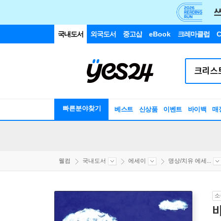
국내도서
외국도서
중고샵
eBook
크레마클럽
C
빠른분야찾기
베스트
신상품
이벤트
바이백
매
웰컴
국내도서
에세이
명상/치유 에세...
소