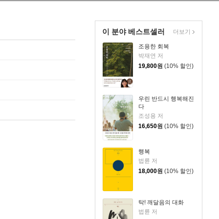
이 분야 베스트셀러
더보기
조용한 회복
박재연 저
19,800
원
(10% 할인)
우린 반드시 행복해진
다
조성용 저
16,650
원
(10% 할인)
행복
법륜 저
18,000
원
(10% 할인)
탁! 깨달음의 대화
법륜 저