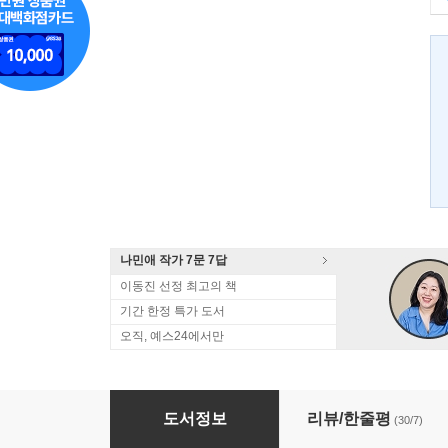
나민애 작가 7문 7답
이동진 선정 최고의 책
기간 한정 특가 도서
오직, 예스24에서만
비울수록 가득하네
도서정보
리뷰/한줄평
(30/7)