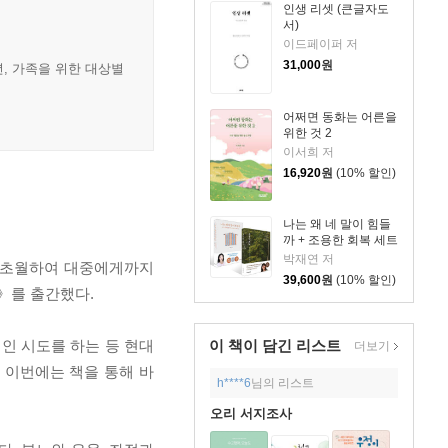
인생 리셋 (큰글자도
서)
이드페이퍼 저
31,000
원
, 가족을 위한 대상별
어쩌면 동화는 어른을
위한 것 2
이서희 저
16,920
원
(10% 할인)
나는 왜 네 말이 힘들
까 + 조용한 회복 세트
박재연 저
를 초월하여 대중에게까지
39,600
원
(10% 할인)
》를 출간했다.
이 책이 담긴
리스트
인 시도를 하는 등 현대
더보기
 이번에는 책을 통해 바
h****6
님의 리스트
오리 서지조사