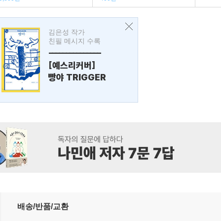
김은성 작가
친필 메시지 수록
---------------
[예스리커버]
빵야 TRIGGER
배송/반품/교환