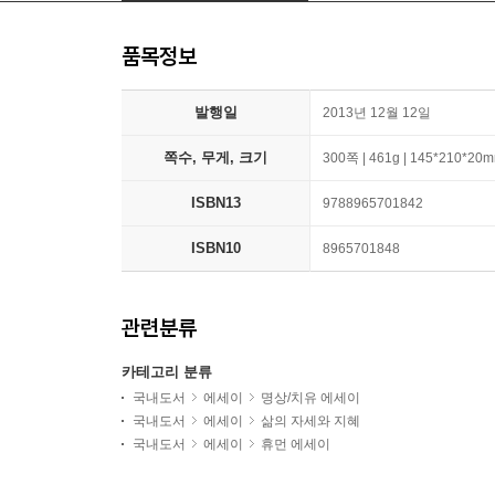
품목정보
발행일
2013년 12월 12일
쪽수, 무게, 크기
300쪽 | 461g | 145*210*20
ISBN13
9788965701842
ISBN10
8965701848
관련분류
카테고리 분류
국내도서
에세이
명상/치유 에세이
국내도서
에세이
삶의 자세와 지혜
국내도서
에세이
휴먼 에세이