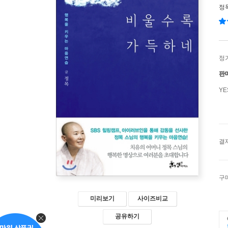
정
정
판
Y
결
구
미리보기
사이즈비교
공유하기