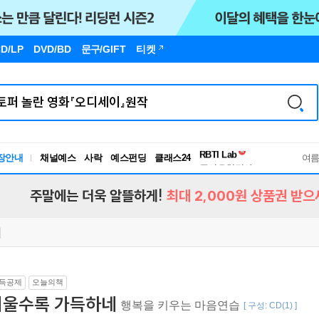
D/LP
DVD/BD
문구
/GIFT
티켓
독서유형검사
RBTI Lab
장안내
채널예스
사락
예스펀딩
클래스24
독서유형검사
여
주말에는 더욱 알뜰하게!
최대 2,000원 상품권 받으
득공제
오늘의책
비울수록 가득하네
행복을 키우는 마음연습
[ 구성: CD(1) ]