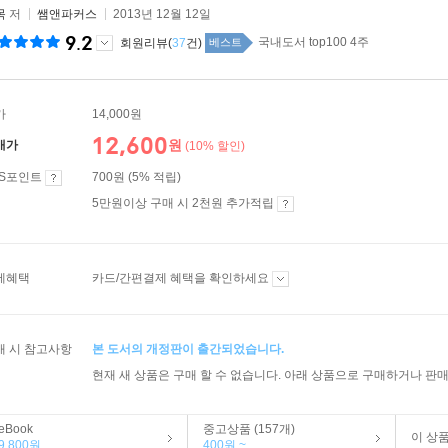
목
저
쌤앤파커스
2013년 12월 12일
9.2
국내도서 top100 4주
회원리뷰(
37
건)
베스트
가
14,000원
12,600
원
매가
(10% 할인)
ES포인트
700원 (5% 적립)
5만원이상 구매 시 2천원 추가적립
제혜택
카드/간편결제 혜택을 확인하세요
매 시 참고사항
본 도서의 개정판이 출간되었습니다.
현재 새 상품은 구매 할 수 없습니다. 아래 상품으로 구매하거나 판매
eBook
중고상품 (157개)
이 상
9,800원
400원 ~