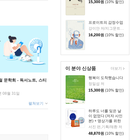
15,300
원
(10% 할인)
프로이트의 감정수업
강이안 저/지그문트 프로이트 원저
16,200
원
(10% 할인)
이 분야 신상품
더보기
행복이 도착했습니다
철 문학회 - 독서노트, 스티
정일섭 저
15,300
원
(10% 할인)
년 08월 31일
펼쳐보기
하루도 너를 잊은 날
이 없었다 (저자 사인
본) + 명상가를 위한
365일 수행일력 + 키
서진 편,기획/채환 저
링 세트
48,870
원
(10% 할인)