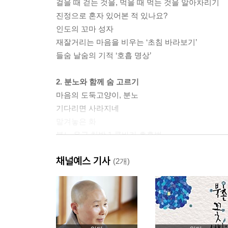
걸을 때 걷는 것을, 먹을 때 먹는 것을 알아차리기
진정으로 혼자 있어본 적 있나요?
인도의 꼬마 성자
재잘거리는 마음을 비우는 ‘초침 바라보기’
들숨 날숨의 기적 ‘호흡 명상’
2. 분노와 함께 숨 고르기
마음의 도둑고양이, 분노
기다리면 사라지네
맡겨놓은 화
분노 응급 처방 1 쿰바카 호흡법
분노 응급 처방 2 반응하지 않겠다
채널예스 기사
분노 응급 처방 3 감정에 이름표 붙이기
(2개)
있는 그대로 바라보기 ‘화 내려놓기 명상’
3. 좌절과 우울의 터널 지나가기
무엇이 부족한가?
빛은 어둠으로부터