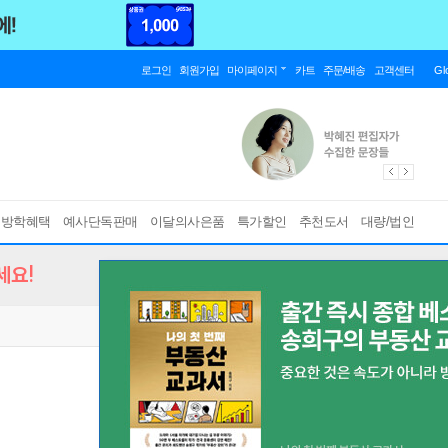
로그인
회원가입
마이페이지
카트
주문/배송
고객센터
Gl
름방학혜택
예사단독판매
이달의사은품
특가할인
추천도서
대량/법인
세요!