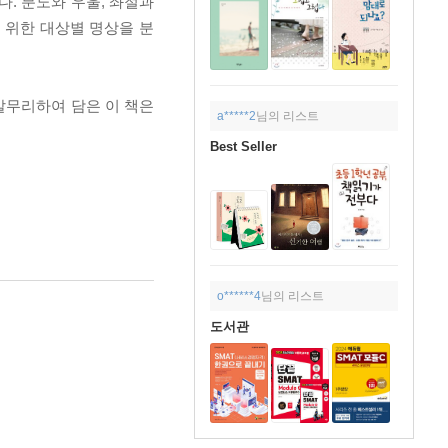
. 분노와 우울, 좌절과
 위한 대상별 명상을 분
갈무리하여 담은 이 책은
a*****2
님의 리스트
Best Seller
o******4
님의 리스트
도서관