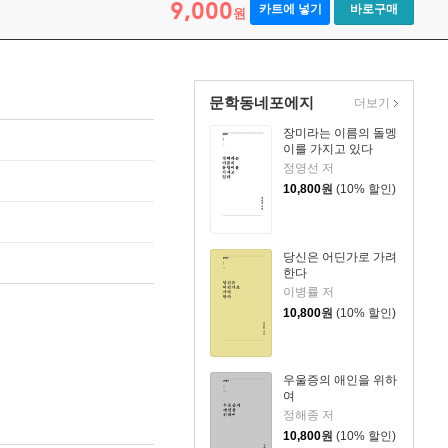
9,000
카트에 넣기
바로구매
원
문학동네포에지
더보기
장미라는 이름의 돌멩
이를 가지고 있다
정영선 저
10,800
원
(10% 할인)
당신은 어딘가로 가려
한다
이병률 저
10,800
원
(10% 할인)
우울증의 애인을 위하
여
정해종 저
10,800
원
(10% 할인)