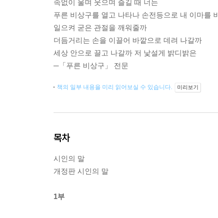
속없이 울며 웃으며 즐길 때 너는
푸른 비상구를 열고 나타나 손전등으로 내 이마를 
일으켜 굳은 관절을 깨워줄까
더듬거리는 손을 이끌어 바깥으로 데려 나갈까
세상 안으로 끌고 나갈까 저 낯설게 밝디밝은
─「푸른 비상구」 전문
책의 일부 내용을 미리 읽어보실 수 있습니다.
미리보기
목차
시인의 말
개정판 시인의 말
1부