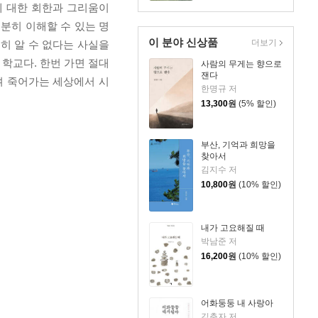
에 대한 회한과 그리움이
분히 이해할 수 있는 명
이 분야 신상품
더보기
히 알 수 없다는 사실을
 학교다. 한번 가면 절대
사람의 무게는 향으로
잰다
며 죽어가는 세상에서 시
한명규 저
13,300
원
(5% 할인)
부산, 기억과 희망을
찾아서
김지수 저
10,800
원
(10% 할인)
내가 고요해질 때
박남준 저
16,200
원
(10% 할인)
어화둥둥 내 사랑아
김춘자 저