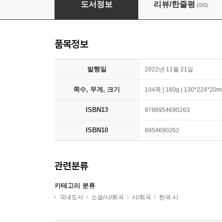
도서정보
리뷰/한줄평
(0/0)
품목정보
발행일
2022년 11월 21일
쪽수, 무게, 크기
104쪽 | 160g | 130*224*20
ISBN13
9788954690263
ISBN10
8954690262
관련분류
카테고리 분류
국내도서
소설/시/희곡
시/희곡
한국 시