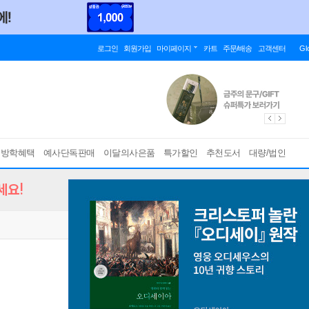
로그인
회원가입
마이페이지
카트
주문/배송
고객센터
Gl
름방학혜택
예사단독판매
이달의사은품
특가할인
추천도서
대량/법인
세요!