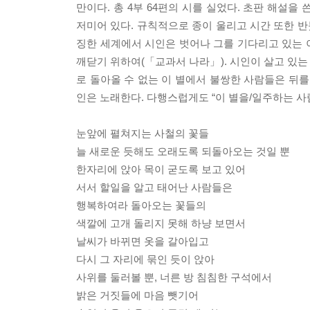
만이다. 총 4부 64편의 시를 실었다. 초판 해설
저미어 있다. 규칙적으로 종이 울리고 시간 또한 반
징한 세계에서 시인은 벗어나 그를 기다리고 있는 이
깨닫기 위하여(「교과서 나라」). 시인이 살고 있는
로 돌아올 수 없는 이 별에서 불쌍한 사람들은 뒤를
인은 노래한다. 다행스럽게도 “이 별을/일주하는 사
눈앞에 펼쳐지는 사철의 꽃들
늘 새로운 듯해도 오래도록 되돌아오는 것일 뿐
한자리에 앉아 목이 굳도록 보고 있어
서서 할일을 알고 태어난 사람들은
행복하여라 돌아오는 꽃들의
색깔에 고개 돌리지 못해 하냥 보면서
날씨가 바뀌면 옷을 갈아입고
다시 그 자리에 묶인 듯이 앉아
사위를 둘러볼 뿐, 너른 방 침침한 구석에서
밝은 거짓들에 마음 뺏기어