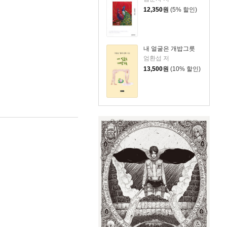
12,350
원
(5% 할인)
내 얼굴은 개밥그릇
엄환섭 저
13,500
원
(10% 할인)