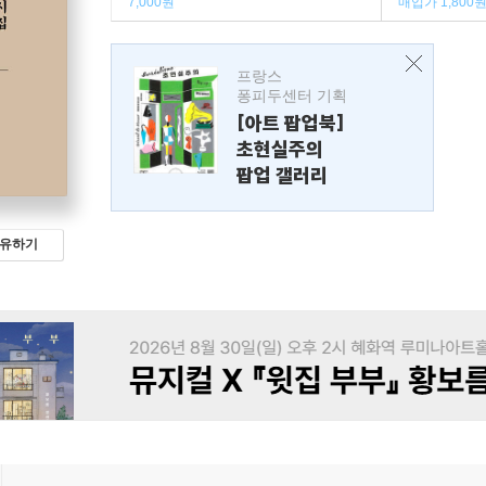
7,000원
매입가 1,800
프랑스
퐁피두센터 기획
[아트 팝업북]
초현실주의
팝업 갤러리
유하기