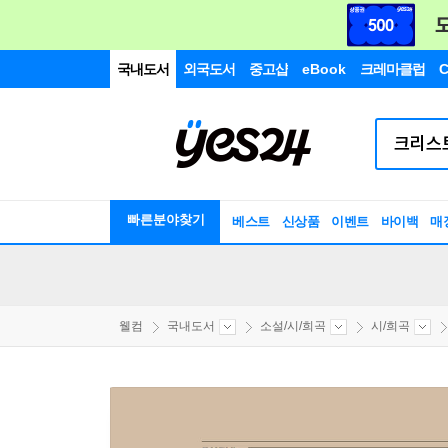
국내도서
외국도서
중고샵
eBook
크레마클럽
C
빠른분야찾기
베스트
신상품
이벤트
바이백
매
웰컴
국내도서
소설/시/희곡
시/희곡