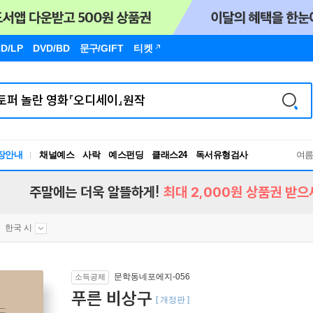
D/LP
DVD/BD
문구
/GIFT
티켓
장안내
채널예스
사락
예스펀딩
클래스24
독서유형검사
여
RBTI Lab
독서유형검사
주말에는 더욱 알뜰하게!
최대 2,000원 상품권 받으
한국 시
문학동네포에지-056
소득공제
푸른 비상구
[ 개정판 ]