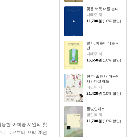
꽃을 보듯 너를 본다
나태주 저
11,700
원
(10% 할인)
필사, 어른이 되는 시
간
나태주 저
16,650
원
(10% 할인)
단 한 줄만 내 마음에
새긴다고 해도
나민애 저
21,420
원
(10% 할인)
물빛인쇄소
함민복 저
11,700
원
(10% 할인)
 활동한 이희중 시인의 첫
으니 그로부터 꼬박 28년