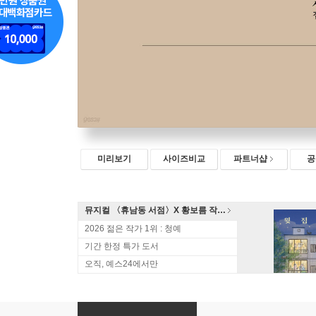
미리보기
사이즈비교
파트너샵
공
뮤지컬 〈휴남동 서점〉X 황보름 작가 북토크
2026 젊은 작가 1위 : 청예
기간 한정 특가 도서
오직, 예스24에서만
푸른 비상구