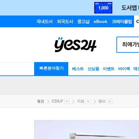
국내도서
외국도서
중고샵
eBook
크레마클럽
C
빠른분야찾기
베스트
신상품
이벤트
바이백
매
웰컴
CD/LP
가요
댄스