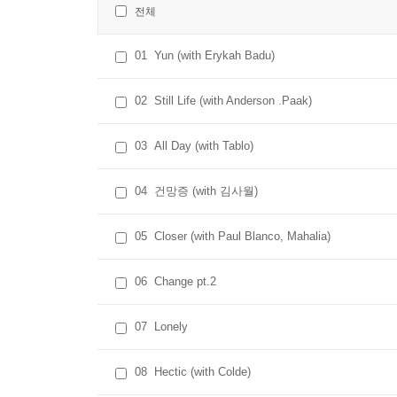
전체
01
Yun (with Erykah Badu)
02
Still Life (with Anderson .Paak)
03
All Day (with Tablo)
04
건망증 (with 김사월)
05
Closer (with Paul Blanco, Mahalia)
06
Change pt.2
07
Lonely
08
Hectic (with Colde)