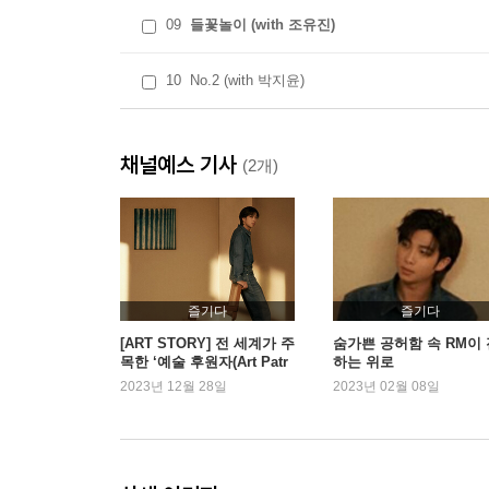
09
들꽃놀이 (with 조유진)
10
No.2 (with 박지윤)
채널예스 기사
(2개)
즐기다
즐기다
[ART STORY] 전 세계가 주
숨가쁜 공허함 속 RM이 
목한 ‘예술 후원자(Art Patr
하는 위로
on)’ BTS RM
2023년 12월 28일
2023년 02월 08일