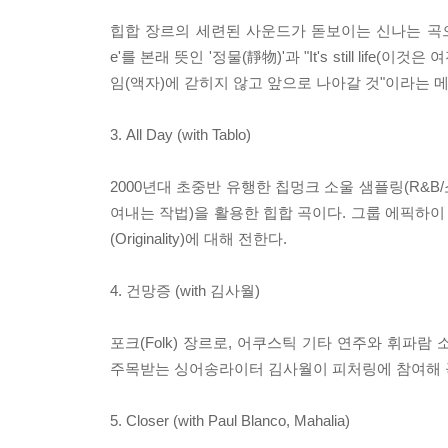
힙합 장르의 세련된 사운드가 돋보이는 신나는 곡으로, 앤더
e'를 본래 뜻인 '정물(靜物)'과 "It's still l
임(액자)에 갇히지 않고 앞으로 나아갈 것"이라는 
3. All Day (with Tablo)
2000년대 초중반 유행한 칩멍크 소울 샘플링(R&
여내는 작법)을 활용한 힙합 곡이다. 그룹 에픽하이
(Originality)에 대해 전한다.
4. 건망증 (with 김사월)
포크(Folk) 장르로, 어쿠스틱 기타 연주와 휘파
주목받는 싱어송라이터 김사월이 피처링에 참여해 곡
5. Closer (with Paul Blanco, Mahalia)