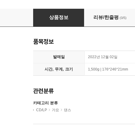
RM (방탄소년단) - Indigo [Book Edition]
상품정보
리뷰/한줄평
(0/5)
품목정보
발매일
2022년 12월 02일
시간, 무게, 크기
1,500g | 176*246*21mm
관련분류
카테고리 분류
CD/LP
가요
댄스