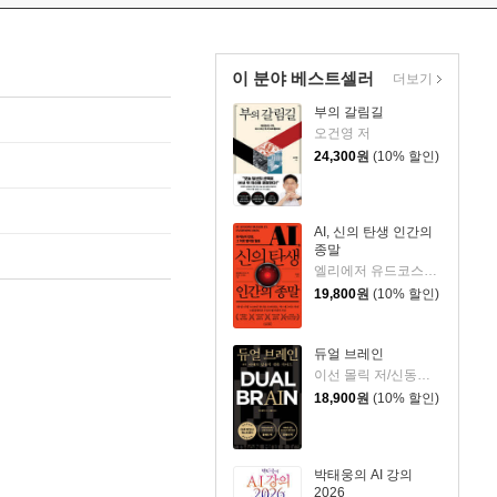
이 분야 베스트셀러
더보기
부의 갈림길
오건영 저
24,300
원
(10% 할인)
AI, 신의 탄생 인간의
종말
엘리에저 유드코스키,네이트 소아레스 공저/고영훈 역
19,800
원
(10% 할인)
듀얼 브레인
이선 몰릭 저/신동숙 역
18,900
원
(10% 할인)
박태웅의 AI 강의
2026