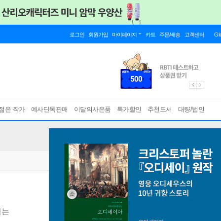
로그인
회원가입
마이페이지
카트
주문/배송
고객센터
Gl
젊은 작가
예사단독판매
이달의사은품
특가할인
추천도서
대량/법인
이는