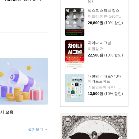
인)
넥스트 스티브 잡스
제프리 케인(Geoffrey Cain) 저/이민석 역
28,800
원
(10% 할인)
차이나 시그널
이필상 저
22,500
원
(10% 할인)
대한민국 대도약 3대
메가프로젝트
기술인문이니셔티브 집현 저
13,500
원
(10% 할인)
도서 모음
펼쳐보기