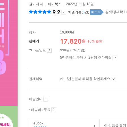
권기대
저
베가북스
2022년 11월 18일
9.2
경제/경제학 to
회원리뷰(
5
건)
베스트
정가
19,800원
17,820
원
판매가
(10% 할인)
YES포인트
990원 (5% 적립)
5만원이상 구매 시 2천원 추가적립
결제혜택
카드/간편결제 혜택을 확인하세요
배송안내
배송비 : 무료
eBook
이 상품을 팔기