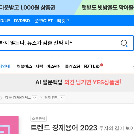
D/LP
DVD/BD
문구
/GIFT
티켓
독서유형검사
장안내
채널예스
사락
예스펀딩
클래스24
RBTI Lab
독서유형검사
AI 일문백답
의견 남기면 YES상품권!
각국 경제/경제...
경제전망
소득공제
트렌드 경제용어 2023
투자의 길이 보