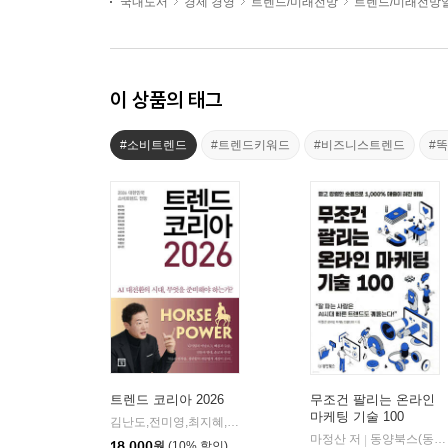
국내도서
경제 경영
트렌드/미래전망
트렌드/미래전망
이 상품의 태그
#소비트렌드
#트렌드키워드
#비즈니스트렌드
#
트렌드 코리아 2026
무조건 팔리는 온라인
마케팅 기술 100
김난도,전미영,최지혜,권정윤,한다혜,이혜원,이수진,서유현,전다현,이준영,이향은,김나은 저
마정산 저
동양북스(동양books)
|
18,000
원
(10% 할인)