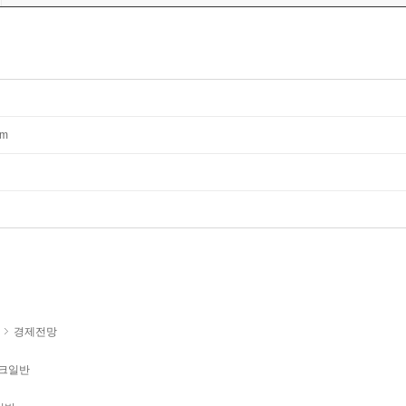
mm
경제전망
크일반