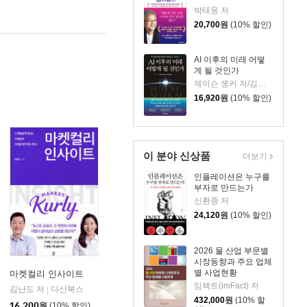
박태웅 저
20,700
원
(10% 할인)
AI 이후의 미래 어떻
게 될 것인가
제이슨 솅커 저/김익성 역
16,920
원
(10% 할인)
이 분야 신상품
더보기
인플레이션은 누구를
부자로 만드는가
신환종 저
24,120
원
(10% 할인)
2026 물 산업 부문별
시장동향과 주요 업체
별 사업현황
마켓컬리 인사이트
임팩트(imFact) 저
김난도 저
다산북스
|
432,000
원
(10% 할
16,200
원
(10% 할인)