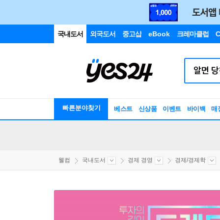
국내도서
외국도서
중고샵
eBook
크레마클럽
C
빠른분야찾기
베스트
신상품
이벤트
바이백
매
웰컴
국내도서
경제 경영
경제/경제학