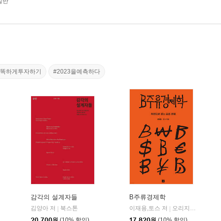
일반
똑똑하게투자하기
#2023을예측하다
감각의 설계자들
B주류경제학
김양아 저
북스톤
미래의창
이재용,토스 저
오리지널스
|
|
|
20,700
원
(10% 할인)
17,820
원
(10% 할인)