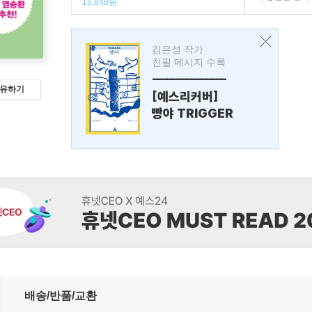
15,840원
김은성 작가
친필 메시지 수록
---------------
유하기
[예스리커버]
빵야 TRIGGER
배송/반품/교환