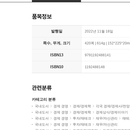
품목정보
발행일
2022년 11월 18일
쪽수, 무게, 크기
420쪽 | 614g | 152*225*20
ISBN13
9791192488141
ISBN10
1192488148
관련분류
카테고리 분류
국내도서
경제 경영
경제/경제학
각국 경제/경제사/전망
국내도서
경제 경영
경제/경제학
경제상식/경제이야기
국내도서
경제 경영
투자/재테크
재무/자산관리
재테
국내도서
경제 경영
투자/재테크
재무/자산관리