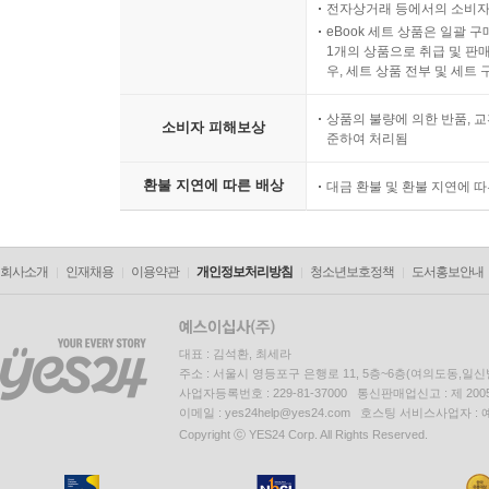
전자상거래 등에서의 소비자
eBook 세트 상품은 일괄 
1개의 상품으로 취급 및 판매
우, 세트 상품 전부 및 세트
상품의 불량에 의한 반품, 교
소비자 피해보상
준하여 처리됨
환불 지연에 따른 배상
대금 환불 및 환불 지연에 
회사소개
인재채용
이용약관
개인정보처리방침
청소년보호정책
도서홍보안내
대표 : 김석환, 최세라
주소 : 서울시 영등포구 은행로 11, 5층~6층(여의도동,일신
사업자등록번호 : 229-81-37000 통신판매업신고 : 제 200
이메일 : yes24help@yes24.com 호스팅 서비스사업자 :
Copyright ⓒ YES24 Corp. All Rights Reserved.