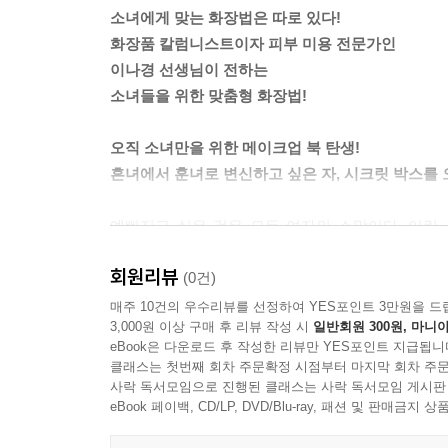
여드름피부는 피부톤 자체에 붉은 기가 많아요. 여
소녀에게 맞는 화장법은 따로 있다!
모공이 넓은 지성 피부이거나 여드름 흉터자국이 있
화장품 칼럼니스트이자 피부 미용 전문가인
만 양보해주세요.
이나경 선생님이 전하는
-본문 168쪽 중에서
소녀들을 위한 맞춤형 화장법!
“그래요? 너무 매력적인 얼굴이신데. 그래서 성형을
오직 소녀만을 위한 메이크업 북 탄생!
“아뇨. 안 했어요. 중학교 때 깨달음을 얻었거든요.”
흔녀에서 훈녀로 변신하고 싶은 자, 시크릿 박스를 
“깨달음이요?”
김화떡은 고개를 끄덕거리며 말을 이어갔다.
예뻐지고 싶은 것은 모든 여자의 소망이다. 어린
“제가 중학교 때 교장선생님이 바뀐 적이 있었는데,
하지만 왜? 화장을 하면 할수록 엉성하고 어색한 얼
되게 화장을 하고 다녔어요. 제 얼굴에 바르기에는
회원리뷰
필요한 건 빠짐없이 다 갖추었는데!
(0건)
덕분에 서서히 변하기 시작했어요.”
그 이유는 바로 ‘소녀’의 얼굴에 어울리지 않는 화장
매주 10건의 우수리뷰를 선정하여 YES포인트 3만원을 드
3,000원 이상 구매 후 리뷰 작성 시
일반회원 300원, 마니아
세상에서 가르쳐주는 화장은 모두 어른들의 것이다
---본문 중에서
eBook은 다운로드 후 작성한 리뷰만 YES포인트 지급됩니
활보한다. 그 밑에서 여린 피부가 비명을 지르고 있
클래스는 첫번째 회차 주문확정 시점부터 마지막 회차 주문
어른의 피부와 소녀의 파릇파릇한 피부는 다르다!
사락 독서모임으로 진행된 클래스는 사락 독서모임 게시판
화장법을 따라하는 수밖에. 그러나 소녀의 피부에 맞
eBook 페이백, CD/LP, DVD/Blu-ray, 패션 및 판매금
이제 어른들의 화장은 가라! 여기 소녀만이 엿볼 수