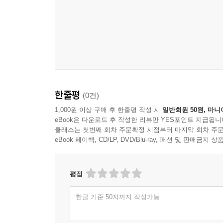
소녀의 피부와 어른의 피부는 왜, 어떻게 다른 걸까
소녀의 피부 타입에 맞는 기초 화장품은 무엇일까?
지긋지긋한 여드름! 어떻게 박멸할까?
어떻게 화장을 해야 ‘모찌 피부’로 다시 태어날 수 
내 얼굴형과 눈 모양에 맞는 아이라인은 어떻게 그
그 외에 자외선 차단제에 대한 모든 것과 천연 화
정보가 가득하다!
한줄평
(0건)
소녀여, 시크릿 박스를 오픈하라!
엉성한 메이크업은 사라지고 훈녀로 다시 태어나게
1,000원 이상 구매 후 한줄평 작성 시
일반회원 50원, 마니
eBook은 다운로드 후 작성한 리뷰만 YES포인트 지급됩니
클래스는 첫번째 회차 주문확정 시점부터 마지막 회차 주문
어른의 화장과 소녀의 화장은 다르다!
eBook 페이백, CD/LP, DVD/Blu-ray, 패션 및 판매금
‘예뻐지기 좋은’ 세상이다. 날마다 새로운 종류
매체에서는 여러 가지 화장법을 상세하게 알려준다
평점
그런데 왜? 세상은 유독 소녀의 화장에만 민감한 것
한글 기준 50자까지 작성가능
“화장? 너희 때는 안 해도 예뻐!”, “화장하고 돌아
입을 모아 잔소리를 한다. 왜? 어른들의 눈에는 소