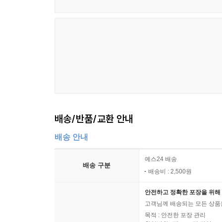
BB크림을 얼마나 발랐을지 짐작도 가지 않는 하얀 
틴트 속에 입술을 ‘푹’ 절인 것처럼 빨갛디빨간 입술
화장은 소녀들의 얼굴을 붕 떠보이게 만든다.
나이가 들면 피부도 늙는다. 잡티가 생기고 윤기가
돌아갈래!”를 외친다. 프라이머와 메이크업 베이
마무리해가며 소녀 때 피부를 재현하기 위해 애쓴
10대에만 가질 수 있는 깨끗하고 맑은 피부톤을 
그래서 ‘소녀의 첫화장, 시크릿 박스’는 소녀에
그녀들에게 제대로 된 화장법을 가르쳐주는 매체는 
배송/반품/교환 안내
‘제대로’ 화장하는 법을 가르쳐주는 책이다.
배송 안내
소녀들을 구제하기 위해 미의 전도사, 나훈녀가 떴다
예스24 배송
배송 구분
여기 강남에서 잘나가는 뷰티 살롱을 운영하는 젊은
배송비 : 2,500원
수 없는 얼굴, 쭉 뻗은 늘씬한 몸매에 찰랑찰랑한 머
안전하고 정확한 포장을 위해 
‘소녀의 첫화장, 시크릿 박스’에는 이 나훈녀가 등
고객님께 배송되는 모든 상품을
살롱을 운영하고 있는 이나경 원장이다. 그녀는
목적 : 안전한 포장 관리
주에서 미용사·피부미용사·미용교사 자격증과 국제