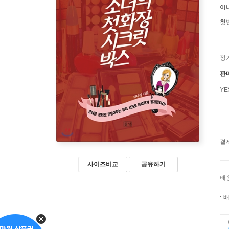
이
첫
정
판
Y
결
사이즈비교
공유하기
배
배