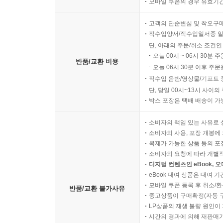
모바일 쿠폰의 경우 유효기간(
고객의 단순변심 및 착오구
직수입양서/직수입일서중 일
단, 아래의 주문/취소 조건인
오늘 00시 ~ 06시 30분 
반품/교환 비용
오늘 06시 30분 이후 주문
직수입 음반/영상물/기프트 
단, 당일 00시~13시 사이
박스 포장은 택배 배송이 가
소비자의 책임 있는 사유로 
소비자의 사용, 포장 개봉에 
복제가 가능한 상품 등의 포장을 
소비자의 요청에 따라 개별
디지털 컨텐츠인 eBook, 
eBook 대여 상품은 대여 기
모바일 쿠폰 등록 후 취소/환
반품/교환 불가사유
중고상품이 구매확정(자동 
LP상품의 재생 불량 원인이 기
시간의 경과에 의해 재판매가