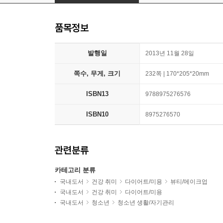
품목정보
발행일
2013년 11월 28일
쪽수, 무게, 크기
232쪽 | 170*205*20mm
ISBN13
9788975276576
ISBN10
8975276570
관련분류
카테고리 분류
국내도서
건강 취미
다이어트/미용
뷰티/메이크업
국내도서
건강 취미
다이어트/미용
국내도서
청소년
청소년 생활/자기관리