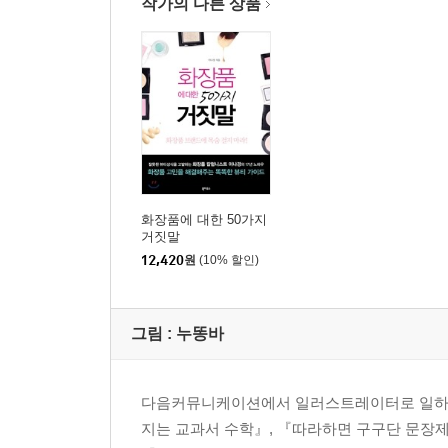
작가의 다른 상품
-볼에 꽃이 피다, 블러셔 메이크업
블러셔! 옛날과 지금, 어떻게 변했을까? | 얼굴형에 
-얼굴 사용 설명서
5교시 포인트 화장
-인상을 결정짓는 눈썹!
눈썹, 어떻게 다듬을까? | 눈썹 그리기 기본 공식 |
-또렷한 눈을 위해, 아이라이너!
아이라인을 잘 그리려면? | 아이라이너 기본 테크닉 |
화장품에 대한 50가지
거짓말
-눈에 깊이를 더하는 아이섀도
12,420
원
(10% 할인)
아이섀도 기본 공식 | 아이 메이크업 컬러 코디 | 
-마스카라로 인형 같은 속눈썹에 도전!
다양한 마스카라의 종류 | 본격적인 마스카라 하는 
그림 : 누똥바
-훔치고 싶은 입술로 변신!
입술에 광택을? 컬러를? | 볼에도 입술에도 바르는 
-수정 화장, 어떻게 해야 할까?
다음커뮤니케이션에서 일러스트레이터로 일하다
-썸남을 속이는 감쪽같은 투명 화장
지는 교과서 수학』, 『따라하면 구구단 문장