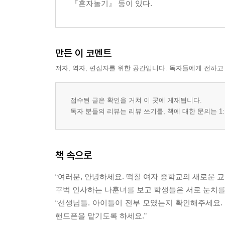
-성형 효과! 고수들의 메이크업 따라잡기
『혼자놀기』 등이 있다.
눈 사이가 좁다면? 눈물샘 하이라이트! | 눈 사이가
내기!
-브러시 세척법
만든 이 코멘트
6교시 클렌징
저자, 역자, 편집자를 위한 공간입니다. 독자들에게 전하고
-화장은 하는 것보다 지우는 게 더 중요해
난 어떤 제품을 선택해야 할까? | 클렌징 워터를 
접수된 글은 확인을 거쳐 이 곳에 게재됩니다.
-주기적으로 각질 제거하기
독자 분들의 리뷰는 리뷰 쓰기를, 책에 대한 문의는 1:
피부의 28일 턴오버 주기 | 물리적 각질 제거제 VS
-블랙헤드 & 화이트헤드 소탕작전
블랙헤드와 화이트헤드, 뭐가 다를까? | 블랙헤드 
책 속으로
보충수업
“여러분, 안녕하세요. 떡칠 여자 중학교의 새로운 교
-직접 만드는 천연 화장품
꾸벅 인사하는 나훈녀를 보고 학생들은 서로 눈치를 
천연 성분은 피부에 안전하다? | 내 마음대로 믹스 
“선생님들. 아이들이 전부 모였는지 확인해주세요.
5분 만에 만들어 쓰는 천연 화장품 레시피
핸드폰을 맡기도록 하세요.”