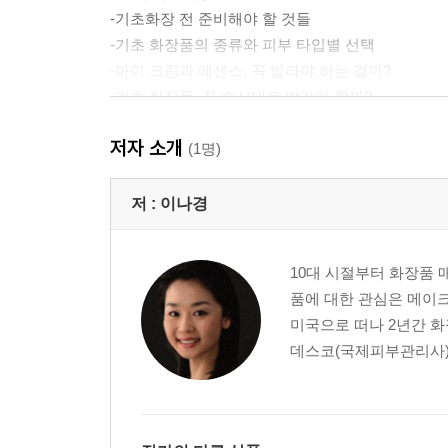
-기초화장 전 준비해야 할 것들
-기초 화장품의 종류와 피부 타입별 선택
-아이 크림과 에센스, 꼭 발라야 하는 걸까?
-기초 화장품, 꼭 순서대로 발라야 할까?
저자 소개
3교시 자외선 차단제
(1명)
-자외선 차단제가 뭐야?
:자외선 차단제가 중요한 이유 | 다양한 타입의 자외선
저 :
이나경
4교시 피부 화장
10대 시절부터 화장품 
-화장? 너희는 안 해도 예뻐!
품에 대한 관심은 메이
메이크업 베이스의 종류
미국으로 떠나 2년간 화
-파운데이션과 BB크림, 어떤 걸 선택할까?
데스코(국제피부관리사) 
다양한 종류의 파운데이션, 그 선택은? | 계절이 바
-매끈한 피부 표현을 위한 다섯 가지 요소
-피부의 결점을 커버하라, 컨실러
컨실러로 다크서클 감추기 | 피부 화장, 여드름 피부도