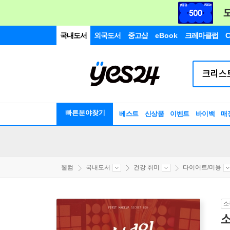
국내도서
외국도서
중고샵
eBook
크레마클럽
C
빠른분야찾기
베스트
신상품
이벤트
바이백
매
웰컴
국내도서
건강 취미
다이어트/미용
소