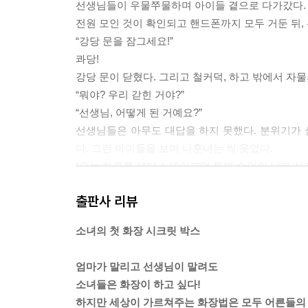
-파우치 안 엿보기
선생님들이 우물쭈물하며 아이들 곁으로 다가갔다. 
전원 모인 것이 확인되고 핸드폰까지 모두 거둔 뒤
“강당 문을 잠그세요!”
콰당!
강당 문이 닫혔다. 그리고 철커덕, 하고 밖에서 자
“뭐야? 우리 갇힌 거야?”
“선생님, 어떻게 된 거예요?”
선생님들은 아무도 대답을 하지 못했다. 분위기가
다. 그런 아이들을 보며 나훈녀는 씩 웃었다.
“오늘 하루를 뷰티 & 메이크업 특별 수업의 날로 선
-본문 16~17쪽 중에서
출판사 리뷰
기초 화장품에서 가장 비싼 제품이 바로 아이 크림과
소녀의 첫 화장 시크릿 박스
되고 있는데요. 이 아이 크림과 에센스, 10대인 여
부터 사용하면 피부에 내성이 생겨 어른이 되면 효과
엄마가 말리고 선생님이 말려도
-본문 58쪽 중에서
소녀들은 화장이 하고 싶다!
하지만 세상이 가르쳐주는 화장법은 모두 어른들의 