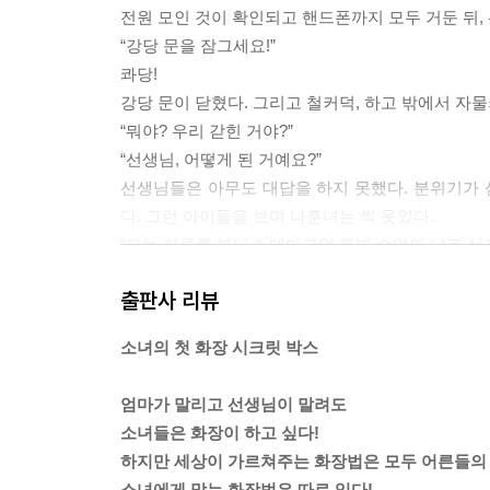
전원 모인 것이 확인되고 핸드폰까지 모두 거둔 뒤
“강당 문을 잠그세요!”
콰당!
강당 문이 닫혔다. 그리고 철커덕, 하고 밖에서 자
“뭐야? 우리 갇힌 거야?”
“선생님, 어떻게 된 거예요?”
선생님들은 아무도 대답을 하지 못했다. 분위기가
다. 그런 아이들을 보며 나훈녀는 씩 웃었다.
“오늘 하루를 뷰티 & 메이크업 특별 수업의 날로 선
-본문 16~17쪽 중에서
출판사 리뷰
기초 화장품에서 가장 비싼 제품이 바로 아이 크림과
소녀의 첫 화장 시크릿 박스
되고 있는데요. 이 아이 크림과 에센스, 10대인 여
부터 사용하면 피부에 내성이 생겨 어른이 되면 효과
엄마가 말리고 선생님이 말려도
-본문 58쪽 중에서
소녀들은 화장이 하고 싶다!
하지만 세상이 가르쳐주는 화장법은 모두 어른들의 
여드름피부는 피부톤 자체에 붉은 기가 많아요. 여
소녀에게 맞는 화장법은 따로 있다!