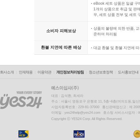
eBook 세트 상품은 일괄 
1개의 상품으로 취급 및 판매
우, 세트 상품 전부 및 세트
상품의 불량에 의한 반품, 교
소비자 피해보상
준하여 처리됨
환불 지연에 따른 배상
대금 환불 및 환불 지연에 
회사소개
인재채용
이용약관
개인정보처리방침
청소년보호정책
도서홍보안내
대표 : 김석환, 최세라
주소 : 서울시 영등포구 은행로 11, 5층~6층(여의도동,일신
사업자등록번호 : 229-81-37000 통신판매업신고 : 제 200
이메일 : yes24help@yes24.com 호스팅 서비스사업자 :
Copyright ⓒ YES24 Corp. All Rights Reserved.