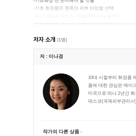
-기초화장 전 준비해야 할 것들
-기초 화장품의 종류와 피부 타입별 선택
-아이 크림과 에센스, 꼭 발라야 하는 걸까?
-기초 화장품, 꼭 순서대로 발라야 할까?
저자 소개
3교시 자외선 차단제
(1명)
-자외선 차단제가 뭐야?
:자외선 차단제가 중요한 이유 | 다양한 타입의 자외선
저 :
이나경
4교시 피부 화장
10대 시절부터 화장품 
-화장? 너희는 안 해도 예뻐!
품에 대한 관심은 메이
메이크업 베이스의 종류
미국으로 떠나 2년간 화
-파운데이션과 BB크림, 어떤 걸 선택할까?
데스코(국제피부관리사) 
다양한 종류의 파운데이션, 그 선택은? | 계절이 바
-매끈한 피부 표현을 위한 다섯 가지 요소
-피부의 결점을 커버하라, 컨실러
컨실러로 다크서클 감추기 | 피부 화장, 여드름 피부도
작가의 다른 상품
-볼에 꽃이 피다, 블러셔 메이크업