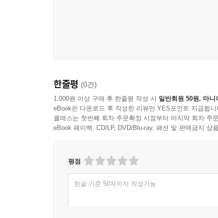
소녀의 피부 타입에 맞는 기초 화장품은 무엇일까?
지긋지긋한 여드름! 어떻게 박멸할까?
어떻게 화장을 해야 ‘모찌 피부’로 다시 태어날 수 
내 얼굴형과 눈 모양에 맞는 아이라인은 어떻게 그
그 외에 자외선 차단제에 대한 모든 것과 천연 화
정보가 가득하다!
한줄평
(0건)
소녀여, 시크릿 박스를 오픈하라!
엉성한 메이크업은 사라지고 훈녀로 다시 태어나게
1,000원 이상 구매 후 한줄평 작성 시
일반회원 50원, 마니
eBook은 다운로드 후 작성한 리뷰만 YES포인트 지급됩니
클래스는 첫번째 회차 주문확정 시점부터 마지막 회차 주문
어른의 화장과 소녀의 화장은 다르다!
eBook 페이백, CD/LP, DVD/Blu-ray, 패션 및 판매금
‘예뻐지기 좋은’ 세상이다. 날마다 새로운 종류
매체에서는 여러 가지 화장법을 상세하게 알려준다
평점
그런데 왜? 세상은 유독 소녀의 화장에만 민감한 것
한글 기준 50자까지 작성가능
“화장? 너희 때는 안 해도 예뻐!”, “화장하고 돌아
입을 모아 잔소리를 한다. 왜? 어른들의 눈에는 소
BB크림을 얼마나 발랐을지 짐작도 가지 않는 하얀 