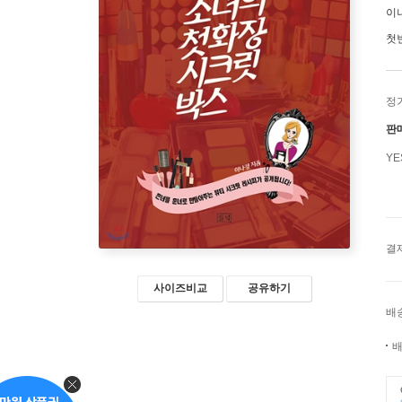
이
첫
정
판
Y
결
사이즈비교
공유하기
배
배