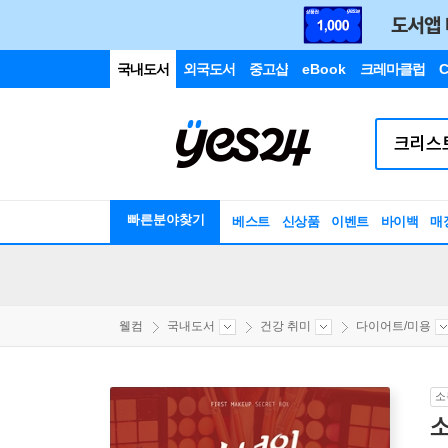
국내도서
외국도서
중고샵
eBook
크레마클럽
C
빠른분야찾기
베스트
신상품
이벤트
바이백
매
웰컴
국내도서
건강 취미
다이어트/미용
소