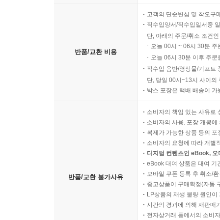
고객의 단순변심 및 착오구
직수입양서/직수입일서중 일
단, 아래의 주문/취소 조건인
오늘 00시 ~ 06시 30분 
반품/교환 비용
오늘 06시 30분 이후 주문
직수입 음반/영상물/기프트 
단, 당일 00시~13시 사이
박스 포장은 택배 배송이 가
소비자의 책임 있는 사유로 
소비자의 사용, 포장 개봉에 
복제가 가능한 상품 등의 포장을 
소비자의 요청에 따라 개별
디지털 컨텐츠인 eBook, 
eBook 대여 상품은 대여 기
모바일 쿠폰 등록 후 취소/환
반품/교환 불가사유
중고상품이 구매확정(자동 
LP상품의 재생 불량 원인이 기
시간의 경과에 의해 재판매가
전자상거래 등에서의 소비자