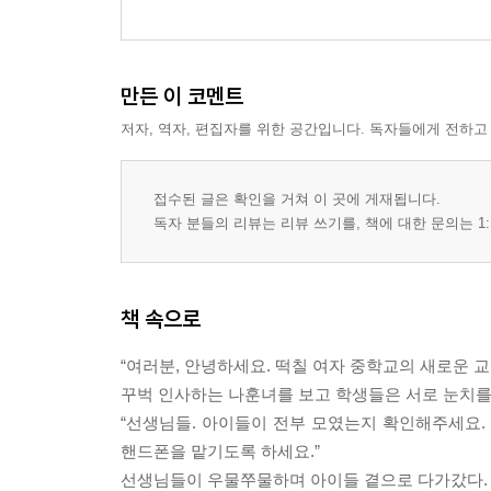
눈 사이가 좁다면? 눈물샘 하이라이트! | 눈 사이가
내기!
-브러시 세척법
만든 이 코멘트
6교시 클렌징
저자, 역자, 편집자를 위한 공간입니다. 독자들에게 전하고
-화장은 하는 것보다 지우는 게 더 중요해
난 어떤 제품을 선택해야 할까? | 클렌징 워터를 
접수된 글은 확인을 거쳐 이 곳에 게재됩니다.
-주기적으로 각질 제거하기
독자 분들의 리뷰는 리뷰 쓰기를, 책에 대한 문의는 1:
피부의 28일 턴오버 주기 | 물리적 각질 제거제 VS
-블랙헤드 & 화이트헤드 소탕작전
블랙헤드와 화이트헤드, 뭐가 다를까? | 블랙헤드 
책 속으로
보충수업
“여러분, 안녕하세요. 떡칠 여자 중학교의 새로운 교
-직접 만드는 천연 화장품
꾸벅 인사하는 나훈녀를 보고 학생들은 서로 눈치를 
천연 성분은 피부에 안전하다? | 내 마음대로 믹스 
“선생님들. 아이들이 전부 모였는지 확인해주세요.
5분 만에 만들어 쓰는 천연 화장품 레시피
핸드폰을 맡기도록 하세요.”
-파우치 안 엿보기
선생님들이 우물쭈물하며 아이들 곁으로 다가갔다. 