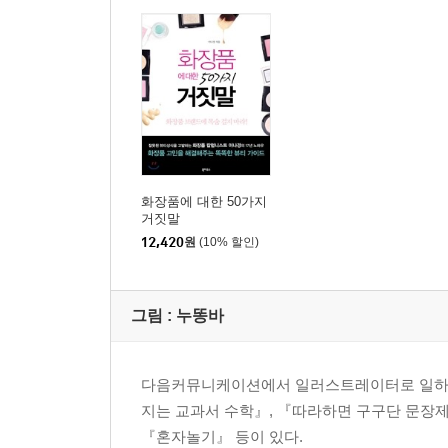
블러셔! 옛날과 지금, 어떻게 변했을까? | 얼굴형에 
-얼굴 사용 설명서
5교시 포인트 화장
-인상을 결정짓는 눈썹!
눈썹, 어떻게 다듬을까? | 눈썹 그리기 기본 공식 |
-또렷한 눈을 위해, 아이라이너!
아이라인을 잘 그리려면? | 아이라이너 기본 테크닉 |
화장품에 대한 50가지
거짓말
-눈에 깊이를 더하는 아이섀도
12,420
원
(10% 할인)
아이섀도 기본 공식 | 아이 메이크업 컬러 코디 | 
-마스카라로 인형 같은 속눈썹에 도전!
다양한 마스카라의 종류 | 본격적인 마스카라 하는 
그림 : 누똥바
-훔치고 싶은 입술로 변신!
입술에 광택을? 컬러를? | 볼에도 입술에도 바르는 
-수정 화장, 어떻게 해야 할까?
다음커뮤니케이션에서 일러스트레이터로 일하다
-썸남을 속이는 감쪽같은 투명 화장
지는 교과서 수학』, 『따라하면 구구단 문장
-성형 효과! 고수들의 메이크업 따라잡기
『혼자놀기』 등이 있다.