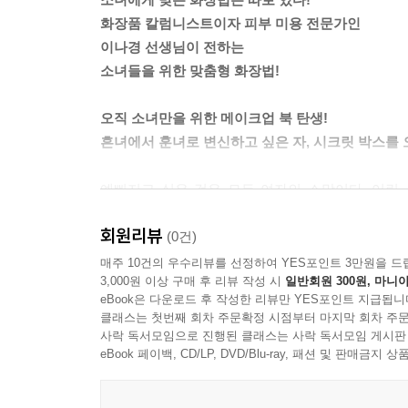
모공이 넓은 지성 피부이거나 여드름 흉터자국이 있
화장품 칼럼니스트이자 피부 미용 전문가인
만 양보해주세요.
이나경 선생님이 전하는
-본문 168쪽 중에서
소녀들을 위한 맞춤형 화장법!
“그래요? 너무 매력적인 얼굴이신데. 그래서 성형을
오직 소녀만을 위한 메이크업 북 탄생!
“아뇨. 안 했어요. 중학교 때 깨달음을 얻었거든요.”
흔녀에서 훈녀로 변신하고 싶은 자, 시크릿 박스를 
“깨달음이요?”
김화떡은 고개를 끄덕거리며 말을 이어갔다.
예뻐지고 싶은 것은 모든 여자의 소망이다. 어린
“제가 중학교 때 교장선생님이 바뀐 적이 있었는데,
하지만 왜? 화장을 하면 할수록 엉성하고 어색한 얼
되게 화장을 하고 다녔어요. 제 얼굴에 바르기에는
회원리뷰
필요한 건 빠짐없이 다 갖추었는데!
(0건)
덕분에 서서히 변하기 시작했어요.”
그 이유는 바로 ‘소녀’의 얼굴에 어울리지 않는 화장
매주 10건의 우수리뷰를 선정하여 YES포인트 3만원을 드
3,000원 이상 구매 후 리뷰 작성 시
일반회원 300원, 마니아
세상에서 가르쳐주는 화장은 모두 어른들의 것이다
---본문 중에서
eBook은 다운로드 후 작성한 리뷰만 YES포인트 지급됩니
활보한다. 그 밑에서 여린 피부가 비명을 지르고 있
클래스는 첫번째 회차 주문확정 시점부터 마지막 회차 주문
어른의 피부와 소녀의 파릇파릇한 피부는 다르다!
사락 독서모임으로 진행된 클래스는 사락 독서모임 게시판
화장법을 따라하는 수밖에. 그러나 소녀의 피부에 맞
eBook 페이백, CD/LP, DVD/Blu-ray, 패션 및 판매금
이제 어른들의 화장은 가라! 여기 소녀만이 엿볼 수
소녀의 피부와 어른의 피부는 왜, 어떻게 다른 걸까