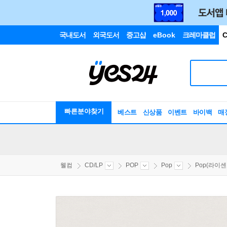
국내도서
외국도서
중고샵
eBook
크레마클럽
C
빠른분야찾기
베스트
신상품
이벤트
바이백
매
웰컴
CD/LP
POP
Pop
Pop(라이센