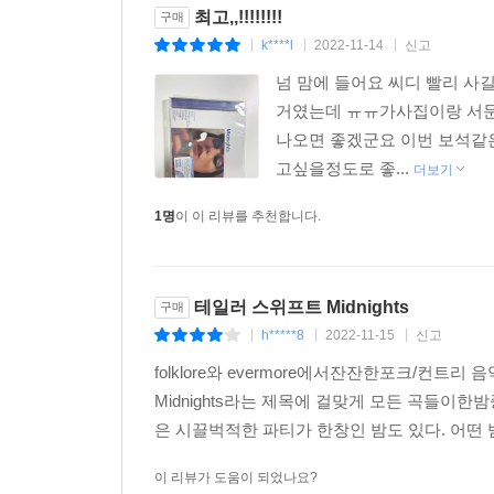
최고,,!!!!!!!!
구매
k****l
2022-11-14
신고
|
|
|
넘 맘에 들어요 씨디 빨리 
거였는데 ㅠㅠ가사집이랑 서문 
나오면 좋겠군요 이번 보석같
고싶을정도로 좋...
더보기
1명
이 이 리뷰를 추천합니다.
테일러 스위프트 Midnights
구매
h*****8
2022-11-15
신고
|
|
|
folklore와 evermore에서잔잔한포크/컨
Midnights라는 제목에 걸맞게 모든 곡들이
은 시끌벅적한 파티가 한창인 밤도 있다. 어떤 
이 리뷰가 도움이 되었나요?