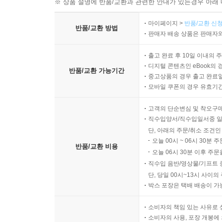
※ 상품 설명에 반품/교환과 관련한 안내가 있는경우 아래 
마이페이지 >
반품/교환 신청
반품/교환 방법
판매자 배송 상품은 판매자와
출고 완료 후 10일 이내의 
디지털 콘텐츠인 eBook의 
반품/교환 가능기간
중고상품의 경우 출고 완료일
모바일 쿠폰의 경우 유효기간(
고객의 단순변심 및 착오구
직수입양서/직수입일서중 일
단, 아래의 주문/취소 조건인
오늘 00시 ~ 06시 30분 
반품/교환 비용
오늘 06시 30분 이후 주문
직수입 음반/영상물/기프트 
단, 당일 00시~13시 사이
박스 포장은 택배 배송이 가
소비자의 책임 있는 사유로 
소비자의 사용, 포장 개봉에 