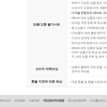
복제가 가능한 상품 등의 포장을 
소비자의 요청에 따라 개별
디지털 컨텐츠인 eBook, 
eBook 대여 상품은 대여 기
모바일 쿠폰 등록 후 취소/환
반품/교환 불가사유
중고상품이 구매확정(자동 
LP상품의 재생 불량 원인이 기
시간의 경과에 의해 재판매가
전자상거래 등에서의 소비자
eBook 세트 상품은 일괄 
1개의 상품으로 취급 및 판매
우, 세트 상품 전부 및 세트
상품의 불량에 의한 반품, 교
소비자 피해보상
준하여 처리됨
환불 지연에 따른 배상
대금 환불 및 환불 지연에 
회사소개
인재채용
이용약관
개인정보처리방침
청소년보호정책
도서홍보안내