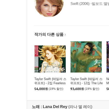
Swift (2006) -빌보드 
작가의 다른 상품
Taylor Swift (테일러 스
Taylor Swift (테일러 스
N
위프트) - 2집 Fearless
위프트) - 12집 The Life
M
[CD + DVD]
Of A Showgirl: Sweat A
블
54,000
원
(19% 할인)
93,600
원
(19% 할인)
5
nd Vanilla Perfume [오
렌지 글리터 컬러 LP]
노래 :
Lana Del Rey
(라나 델 레이)