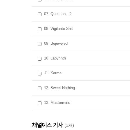
07
Question…?
08
Vigilante Shit
09
Bejeweled
10
Labyrinth
11
Karma
12
Sweet Nothing
13
Mastermind
채널예스 기사
(1개)