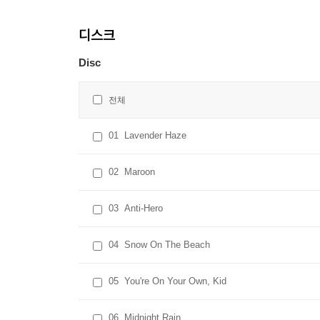
디스크
Disc
전체
01
Lavender Haze
02
Maroon
03
Anti-Hero
04
Snow On The Beach
05
You're On Your Own, Kid
06
Midnight Rain