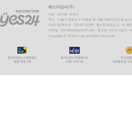
대표 : 김석환, 최세라
주소 : 서울시 영등포구 은행로 11, 5층~6층(여의도동,일신
사업자등록번호 : 229-81-37000 통신판매업신고 : 제 200
이메일 : yes24help@yes24.com 호스팅 서비스사업자 :
Copyright ⓒ YES24 Corp. All Rights Reserved.