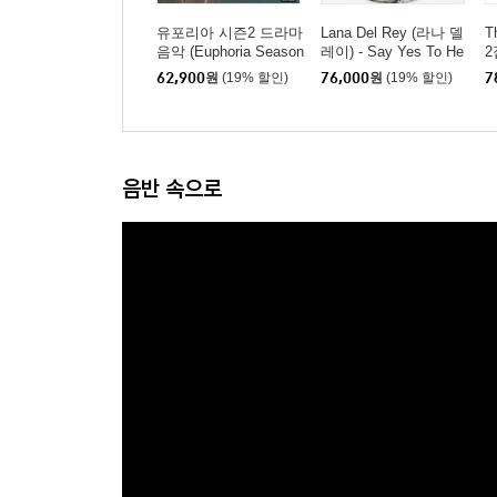
유포리아 시즌2 드라마
Lana Del Rey (라나 델
T
음악 (Euphoria Season
레이) - Say Yes To He
2
2 OST) [투명 오렌지
aven [픽쳐디스크 7인
M
62,900
원
(19% 할인)
76,000
원
(19% 할인)
7
컬러 LP]
치 Vinyl]
랙
음반 속으로