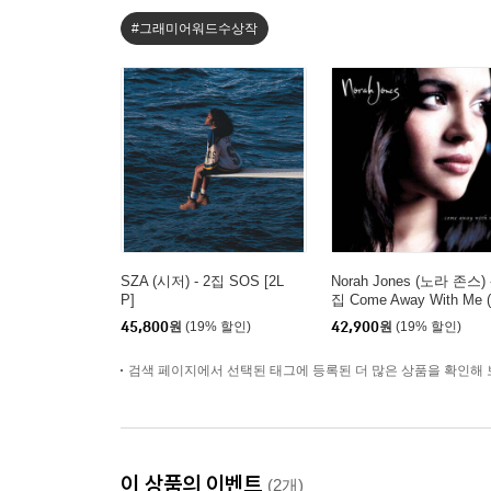
#그래미어워드수상작
SZA (시저) - 2집 SOS [2L
Norah Jones (노라 존스) 
P]
집 Come Away With Me 
th Anniversary)[LP]
45,800
원
(19% 할인)
42,900
원
(19% 할인)
검색 페이지에서 선택된 태그에 등록된 더 많은 상품을 확인해 
이 상품의 이벤트
(2개)