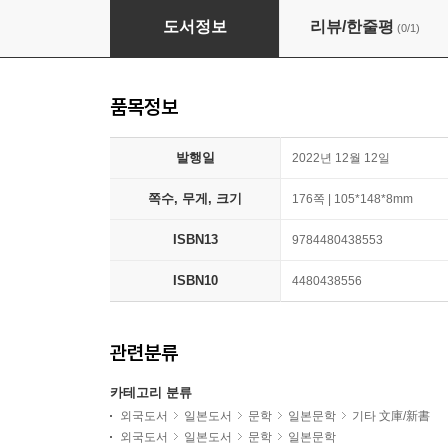
小さいコトが氣になります
도서정보
리뷰/한줄평
(0/1)
품목정보
발행일
2022년 12월 12일
쪽수, 무게, 크기
176쪽 | 105*148*8mm
ISBN13
9784480438553
ISBN10
4480438556
관련분류
카테고리 분류
외국도서
일본도서
문학
일본문학
기타 文庫/新書
외국도서
일본도서
문학
일본문학