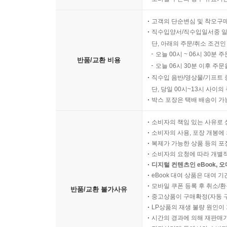
고객의 단순변심 및 착오구
직수입양서/직수입일서중 일
단, 아래의 주문/취소 조건인
오늘 00시 ~ 06시 30분 
반품/교환 비용
오늘 06시 30분 이후 주문
직수입 음반/영상물/기프트 
단, 당일 00시~13시 사이
박스 포장은 택배 배송이 가
소비자의 책임 있는 사유로 
소비자의 사용, 포장 개봉에 
복제가 가능한 상품 등의 포장을 
소비자의 요청에 따라 개별
디지털 컨텐츠인 eBook, 
eBook 대여 상품은 대여 기
모바일 쿠폰 등록 후 취소/환
반품/교환 불가사유
중고상품이 구매확정(자동 
LP상품의 재생 불량 원인이 기
시간의 경과에 의해 재판매가