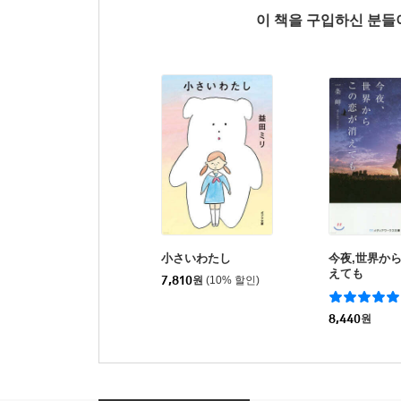
이 책을 구입하신 분
小さいわたし
今夜,世界か
えても
7,810
원
(10% 할인)
8,440
원