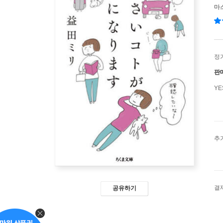
마
정
판
Y
추
결
공유하기