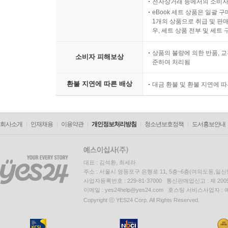
전자상거래 등에서의 소비자
eBook 세트 상품은 일괄 
1개의 상품으로 취급 및 판매
우, 세트 상품 전부 및 세트
상품의 불량에 의한 반품, 교
소비자 피해보상
준하여 처리됨
환불 지연에 따른 배상
대금 환불 및 환불 지연에 
회사소개
인재채용
이용약관
개인정보처리방침
청소년보호정책
도서홍보안내
대표 : 김석환, 최세라
주소 : 서울시 영등포구 은행로 11, 5층~6층(여의도동,일신
사업자등록번호 : 229-81-37000 통신판매업신고 : 제 200
이메일 : yes24help@yes24.com 호스팅 서비스사업자 :
Copyright ⓒ YES24 Corp. All Rights Reserved.