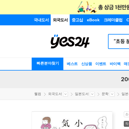
국내도서
외국도서
중고샵
eBook
크레마클럽
C
빠른분야찾기
베스트
신상품
이벤트
바이백
매
20
웰컴
외국도서
일본도서
문학
일본
소
직