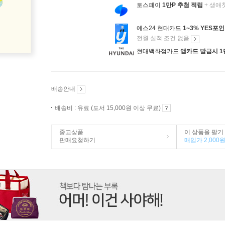
토스페이
1만P 추첨 적립
+ 생애
예스24 현대카드
1~3% YES포
전월 실적 조건 없음
현대백화점카드
앱카드 발급시 1
배송안내
배송비 : 유료 (도서 15,000원 이상 무료)
중고상품
이 상품을 팔기
판매요청하기
매입가 2,000