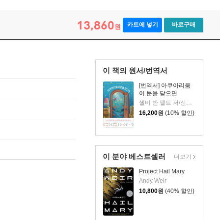
13,860
카트에 넣기
바로구매
원
이 책의 원서/번역서
[번역서] 아쿠아리움
이 문을 닫으면
셸비 반 펠트 저/신솔잎 역
16,200
원
(10% 할인)
이 분야 베스트셀러
더보기
Project Hail Mary
Andy Weir
10,800
원
(40% 할인)