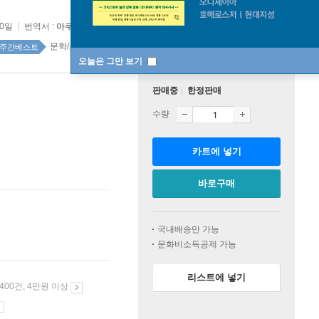
20일
번역서 :
아쿠아리움이 문을 닫으면
문학/소설 143위
주간베스트
오늘은 그만 보기
판매중
한정판매
수량
카트에 넣기
바로구매
국내배송만 가능
문화비소득공제 가능
리스트에 넣기
 400건, 4만원 이상