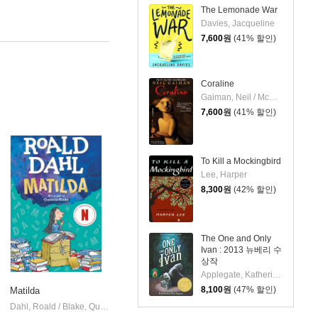
The Lemonade War
Davies, Jacqueline
7,600
원
(41% 할인)
Coraline
Gaiman, Neil / McKean, Dave
7,600
원
(41% 할인)
To Kill a Mockingbird
Lee, Harper
8,300
원
(42% 할인)
The One and Only
Ivan : 2013 뉴베리 수
상작
Applegate, Katherine / Castelao, Patricia
8,100
원
(47% 할인)
Matilda
Penguin Group
Dahl, Roald / Blake, Quentin
Viking Books for Young Readers
|
|