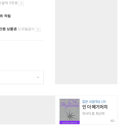
첫결제 3천원
인트 적립
만원 상품권
신규발급시
원
AD