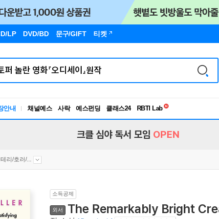
D/LP
DVD/BD
문구
/GIFT
티켓
독서유형검사
장안내
채널예스
사락
예스펀딩
클래스24
RBTI Lab
독서유형검사
크클 심야 독서 모임
OPEN
테리/호러/...
소득공제
The Remarkably Bright Cre
외서