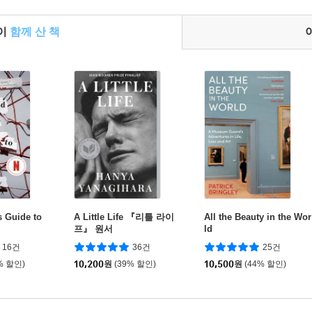
들이
함께 산 책
s Guide to
A Little Life 『리틀 라이
All the Beauty in the Wor
프』 원서
ld
16건
36건
25건
% 할인)
10,200
원
(39% 할인)
10,500
원
(44% 할인)