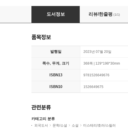
The Remarkably Bright Creatures
도서정보
리뷰/한줄평
(1/1)
품목정보
발행일
2023년 07월 20일
쪽수, 무게, 크기
368쪽 | 129*198*30mm
ISBN13
9781526649676
ISBN10
1526649675
관련분류
카테고리 분류
외국도서
문학/소설
소설
미스테리/호러/스릴러