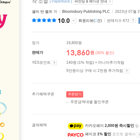
작 소설
[ Paperback ]
바인딩 & 에디션 안내
셸비 반 펠트
저
Bloomsbury Publishing PLC
2023년 07월 
10.0
회원리뷰(
2
건)
판매지수 672
정가
19,800원
13,860
원
판매가
(30% 할인)
YES포인트
140원 (1% 적립) + 마니아추가적립
5만원이상 구매 시 2천원 추가적립
추가혜택쿠폰
쿠폰받기
주문금액대별 할인쿠폰
결제혜택
카카오페이
2,000원 즉시할인
일
페이코
1% 할인
포인트 결제시