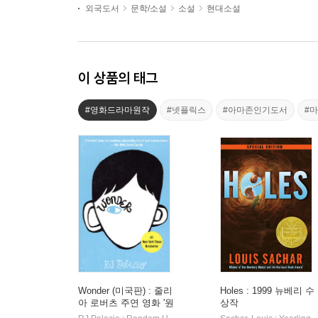
외국도서
문학/소설
소설
현대소설
이 상품의 태그
#영화드라마원작
#넷플릭스
#아마존인기도서
#
Wonder (미국판) : 줄리
Holes : 1999 뉴베리 수
아 로버츠 주연 영화 '원
상작
더' 원작 소설