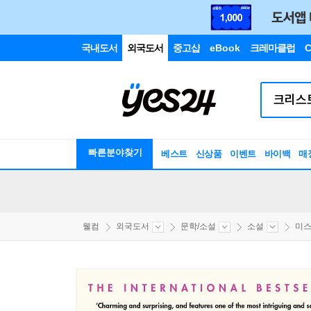
국내도서
외국도서
중고샵
eBook
크레마클럽
C
빠른분야찾기
베스트
신상품
이벤트
바이백
매
웰컴
외국도서
문학/소설
소설
미스