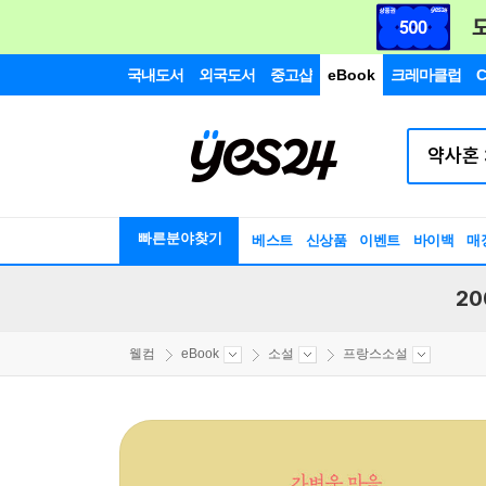
국내도서
외국도서
중고샵
eBook
크레마클럽
C
빠른분야찾기
베스트
신상품
이벤트
바이백
매
20
웰컴
eBook
소설
프랑스소설