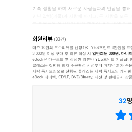
기숙 생활을 하며 새로운 사람들과의 만남을 통해
만난 알방(괴물)과 사랑에 빠지고, 두 사람을 모두
그 질문들을 응시하기 위해 쥐라의 호텔 방에 머무
만난 할머니와 함께 마지막 여정을 떠난다.
회원리뷰
(33건)
모든 면에서 뤼시는 스스로에게 ‘수호천사’라 부르
매주 10건의 우수리뷰를 선정하여 YES포인트 3만원을 드
3,000원 이상 구매 후 리뷰 작성 시
일반회원 300원, 마니아
또는 쥐라의 호텔 방 그리고 요양원의 할머니를 
eBook은 다운로드 후 작성한 리뷰만 YES포인트 지급됩니
비사교적인 사람’으로 만듦으로서, 그러한 방식으
클래스는 첫번째 회차 주문확정 시점부터 마지막 회차 주문
것은 그다음이다. 시간이 지난 후에야 비로소 그 일
사락 독서모임으로 진행된 클래스는 사락 독서모임 게시판
생각하자”라는 주문을 외우며 가벼운 마음을 향해 
eBook 페이백, CD/LP, DVD/Blu-ray, 패션 및 판매금
"내가 원했던 삶은 요약할 수 없는 삶이었고, 대리석
32
명
섬세하지만 날카로운 펜 아래에서 자유롭게 빛나
가볍고 즐거운 음악을 우리에게 들려줌으로써 삶의
소설은 어떤 모습일까? 그 소설에는 음악이 흐른다. 