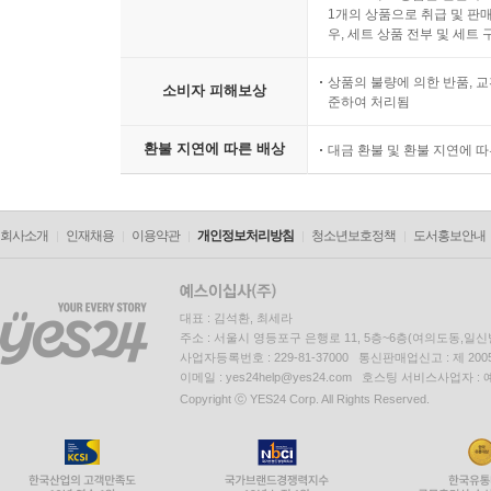
1개의 상품으로 취급 및 판매
우, 세트 상품 전부 및 세트
상품의 불량에 의한 반품, 교
소비자 피해보상
준하여 처리됨
환불 지연에 따른 배상
대금 환불 및 환불 지연에 
회사소개
인재채용
이용약관
개인정보처리방침
청소년보호정책
도서홍보안내
대표 : 김석환, 최세라
주소 : 서울시 영등포구 은행로 11, 5층~6층(여의도동,일신
사업자등록번호 : 229-81-37000 통신판매업신고 : 제 200
이메일 : yes24help@yes24.com 호스팅 서비스사업자 :
Copyright ⓒ YES24 Corp. All Rights Reserved.