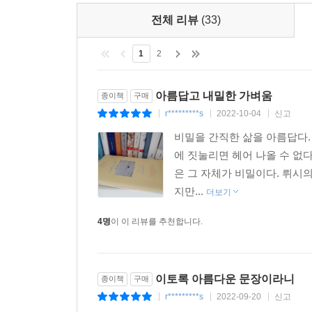
전체 리뷰
(33)
1
2
아름답고 내밀한 가벼움
종이책
구매
r*********s
2022-10-04
신고
|
|
|
비밀을 간직한 삶을 아름답다.
에 짓눌리면 헤어 나올 수 없다
은 그 자체가 비밀이다. 뤼시
지만...
더보기
4명
이 이 리뷰를 추천합니다.
이토록 아름다운 문장이라니
종이책
구매
r*********s
2022-09-20
신고
|
|
|