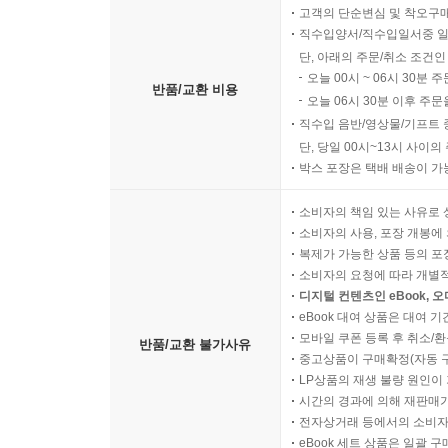
고객의 단순변심 및 착오구
직수입양서/직수입일서중 일
단, 아래의 주문/취소 조건인
오늘 00시 ~ 06시 30분 
반품/교환 비용
오늘 06시 30분 이후 주문
직수입 음반/영상물/기프트 
단, 당일 00시~13시 사이
박스 포장은 택배 배송이 가
소비자의 책임 있는 사유로 
소비자의 사용, 포장 개봉에 
복제가 가능한 상품 등의 포장을 
소비자의 요청에 따라 개별
디지털 컨텐츠인 eBook, 
eBook 대여 상품은 대여 기
모바일 쿠폰 등록 후 취소/환
반품/교환 불가사유
중고상품이 구매확정(자동 
LP상품의 재생 불량 원인이 기
시간의 경과에 의해 재판매가
전자상거래 등에서의 소비자
eBook 세트 상품은 일괄 