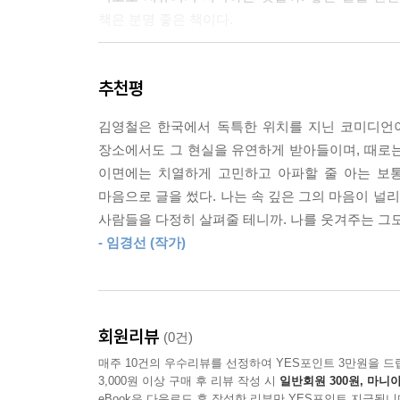
---「건조한 배려가 필요하다」중에서
책은 분명 좋은 책이다.
모두에게 미움받는 사람도 없고, 모두에게 사랑받는
우리를 울고 웃게 하는 성분들
---「미워하는 마음, 좋아하는 마음」중에서
추천평
코끝 찡한 슬픔, 농담, 꿈 그리고 사람
권태롭지 않기를 소망하자. 그렇게 되지 않기를 기
김영철은 한국에서 독특한 위치를 지닌 코미디언이
슬픈 일 때문에, 어떤 농담 때문에, 꿈이라는 
된다고 믿는다.
장소에서도 그 현실을 유연하게 받아들이며, 때로
김영철이 쓴 49편의 글은 ‘웃음과 울음은 물과 기름
이면에는 치열하게 고민하고 아파할 줄 아는 보통
---「권태롭지 않기를」중에서
마음으로 글을 썼다. 나는 속 깊은 그의 마음이 널
늘 밝아 보이는 그에게도 슬픈 시절이 있었다. 장래
사람들을 다정히 살펴줄 테니까. 나를 웃겨주는 그도
단단해졌다. 꾸준히 영어 공부를 했고, 라디오 
- 임경선 (작가)
할까요?”라는 질문에 “내가 몇 번 해보았던 것, 그
사람이 되었다. 이 책에서 그는, 큰누나와 결혼한 
에피소드, 최소한의 효도를 하기 위한 노력을 이야기
회원리뷰
(0건)
세상의 잣대에 흔들릴 때 그를 붙잡아준 건 사람.
매주 10건의 우수리뷰를 선정하여 YES포인트 3만원을 드
보여준 호동이 형, “단점보다 장점을 크게 봐주는”
3,000원 이상 구매 후 리뷰 작성 시
일반회원 300원, 마니아
애정과 다감이 물들어 있다. 300회가 넘도록 
eBook은 다운로드 후 작성한 리뷰만 YES포인트 지급됩니