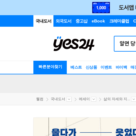
국내도서
외국도서
중고샵
eBook
크레마클럽
C
빠른분야찾기
베스트
신상품
이벤트
바이백
매
웰컴
국내도서
에세이
삶의 자세와 지...