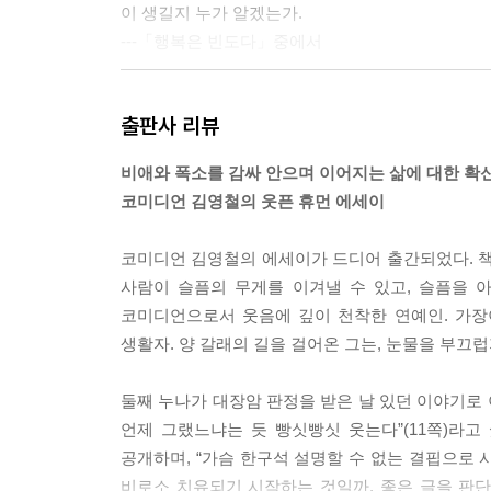
이 생길지 누가 알겠는가.
---「행복은 빈도다」중에서
살짝 부풀려 생각하고 말할 때 인생이 즐거워지지 않
출판사 리뷰
---「귀여운 부풀림」중에서
비애와 폭소를 감싸 안으며 이어지는 삶에 대한 확
문득 충고란 무엇인가 생각해본다. 반발심보다 고마
코미디언 김영철의 웃픈 휴먼 에세이
걱정해서 하는 말, 그리하여 충고를 듣는 사람이 힘
---「무례하지 않은 말」중에서
코미디언 김영철의 에세이가 드디어 출간되었다. 책
사람이 슬픔의 무게를 이겨낼 수 있고, 슬픔을 
이제는 모든 걸 잘할 수 없다는 걸 안다. ‘실적 높
코미디언으로서 웃음에 깊이 천착한 연예인. 가장
어디 있어?’ ‘그 사람은 그 사람대로, 나는 나대로 
생활자. 양 갈래의 길을 걸어온 그는, 눈물을 부끄
---「힘을 뺄 때 보이는 것들」중에서
둘째 누나가 대장암 판정을 받은 날 있던 이야기로 
관심과 간섭은 다르다. (…) 결혼하면 ‘왜 이제 하냐
언제 그랬느냐는 듯 빵싯빵싯 웃는다”(11쪽)라
잘했다’라고 토닥이고, 쌍둥이를 낳으면 ‘어머나 이게
공개하며, “가슴 한구석 설명할 수 없는 결핍으로 
을 주지 않아 말라비틀어진 화분 속 흙 같은 ‘말라비
비로소 치유되기 시작하는 것일까. 좋은 글을 판단