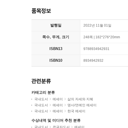
품목정보
발행일
2022년 11월 01일
쪽수, 무게, 크기
248쪽 | 182*276*20mm
ISBN13
9788934942931
ISBN10
8934942932
관련분류
카테고리 분류
국내도서
에세이
삶의 자세와 지혜
국내도서
에세이
명사/연예인 에세이
국내도서
에세이
한국 에세이
수상내역 및 미디어 추천 분류
국내도서
큰글자도서
에세이