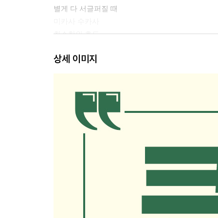
별게 다 서글퍼질 때
미카사 수카사
최소한의 효도
두 청취자
상세 이미지
2장. 농담: 우리에겐 웃고 사는 재미가 있다
귀여운 부풀림
힘을 뺄 때 보이는 것들
겸손은 없어요?
도마를 선물로 주시다니요
굿 뉴스, 배드 뉴스
투 머치 하지 않을 때 얻는 것들
홀로 2주를 보낸다는 것
상쾌한 생각을 하다가
당신에겐 봄방학이 있나요?
왜 이렇게 싸돌아다닐까?