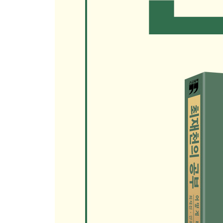
글쓰기의 재미
뜻하지 않은 칭찬
지시대명사를 쓰지 않겠다
글을 쓰는 태도
기차가 늦으면 어떡하지?
결심은 문득 하는 것
3장. 꿈: 누구나 잘하는 게 하나쯤 있다
헤매고 휩쓸려보는 거야
나의 친한 친구
확실히 아는 것들
부지런히 뛰다 보면
권태롭지 않기를
부러워서 배운다
10년 전, 10년 후
오래전 쓴 대본