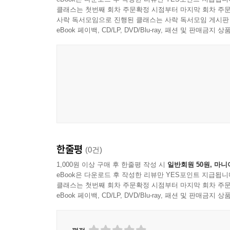
따라가다 보면 ‘좋은 인생은 좋은 사람과 어울려 살
클래스는 첫번째 회차 주문확정 시점부터 마지막 회차 주문
사락 독서모임으로 진행된 클래스는 사락 독서모임 게시판
eBook 페이백, CD/LP, DVD/Blu-ray, 패션 및 판매금
사람을 살리는 건 사람이지만 사람을 힘들게 하는 
사랑받는 사람도 없다. 미워하는 마음과 좋아하는 마
사뭇 단정해진다.
그의 삶을 성장시킨 요소 중 하나는 독서. 책을 
때마다 『이상한 나라의 앨리스』의 주인공 이야기를
않은 까닭일까. 계속 읽다 보면 언젠가 쓰고 싶은 
행보다. 어느덧 그는 여러 권의 책을 펴낸 작가가
자유로운 작가가 되기를”(98쪽) 소원한다.
한줄평
(0건)
1,000원 이상 구매 후 한줄평 작성 시
일반회원 50원, 마니
평생 돼지꿈을 꾼 적 없다는 그에겐 오랜 꿈이 있다
eBook은 다운로드 후 작성한 리뷰만 YES포인트 지급됩니
차근차근 꿈을 향해 나아가는 그에게 사람들은
클래스는 첫번째 회차 주문확정 시점부터 마지막 회차 주문
하느냐고.”(153쪽) 이에 “우선, 돈을 주면 아침에
eBook 페이백, CD/LP, DVD/Blu-ray, 패션 및 판매금
이라고 답한다. 이렇듯 그는 밍밍한 일상에 떨어지는 
농담”(56쪽)으로 인생이 즐거워진다는 농담론은 