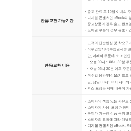
출고 완료 후 10일 이내의 
디지털 콘텐츠인 eBook의 
반품/교환 가능기간
중고상품의 경우 출고 완료일
모바일 쿠폰의 경우 유효기간(
고객의 단순변심 및 착오구
직수입양서/직수입일서중 일
단, 아래의 주문/취소 조건인
오늘 00시 ~ 06시 30분 
반품/교환 비용
오늘 06시 30분 이후 주문
직수입 음반/영상물/기프트 
단, 당일 00시~13시 사이
박스 포장은 택배 배송이 가
소비자의 책임 있는 사유로 
소비자의 사용, 포장 개봉에 
복제가 가능한 상품 등의 포장을 
소비자의 요청에 따라 개별
디지털 컨텐츠인 eBook, 