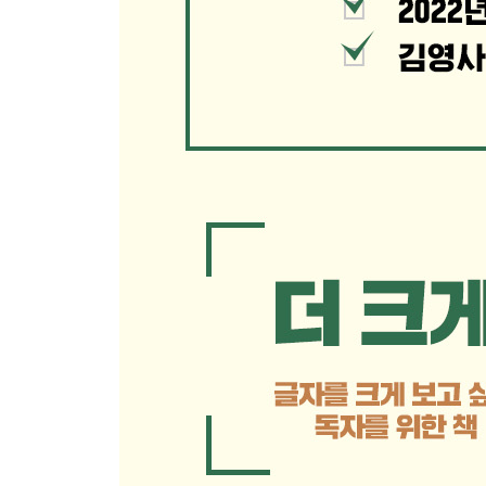
닫는 글: 앞면과 뒷면이 있는 사람
인물색인표
도움받은 책