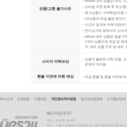
eBook 대여 상품은 대여 기
모바일 쿠폰 등록 후 취소/환
반품/교환 불가사유
중고상품이 구매확정(자동 
LP상품의 재생 불량 원인이 기
시간의 경과에 의해 재판매가
전자상거래 등에서의 소비자
eBook 세트 상품은 일괄 
1개의 상품으로 취급 및 판매
우, 세트 상품 전부 및 세트
상품의 불량에 의한 반품, 교
소비자 피해보상
준하여 처리됨
환불 지연에 따른 배상
대금 환불 및 환불 지연에 
회사소개
인재채용
이용약관
개인정보처리방침
청소년보호정책
도서홍보안내
대표 : 김석환, 최세라
주소 : 서울시 영등포구 은행로 11, 5층~6층(여의도동,일신