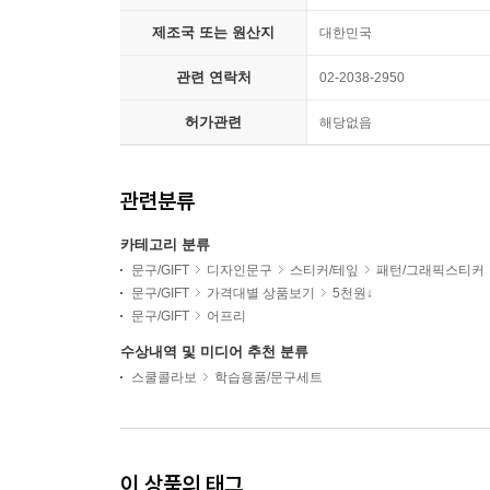
제조국 또는 원산지
대한민국
관련 연락처
02-2038-2950
허가관련
해당없음
관련분류
카테고리 분류
문구/GIFT
디자인문구
스티커/테잎
패턴/그래픽스티커
문구/GIFT
가격대별 상품보기
5천원↓
문구/GIFT
어프리
수상내역 및 미디어 추천 분류
스쿨콜라보
학습용품/문구세트
이 상품의 태그