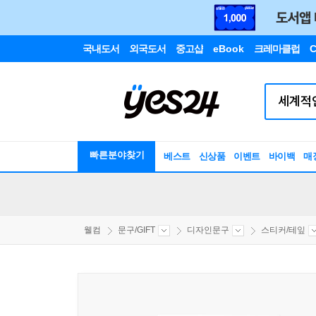
국내도서
외국도서
중고샵
eBook
크레마클럽
C
빠른분야찾기
베스트
신상품
이벤트
바이백
매
웰컴
문구/GIFT
디자인문구
스티커/테잎