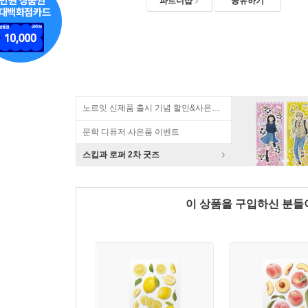
파트너샵
공유하기
노르잇 신제품 출시 기념 할인&사은품 증정!
문학 디퓨저 사은품 이벤트
스킵과 로퍼 2차 굿즈
이 상품을 구입하신 분