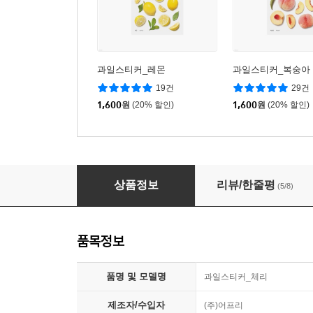
과일스티커_레몬
과일스티커_복숭아
19건
29건
1,600
원
(20% 할인)
1,600
원
(20% 할인)
과일스티커_체리
상품정보
리뷰/한줄평
(5/8)
품목정보
품명 및 모델명
과일스티커_체리
제조자/수입자
(주)어프리