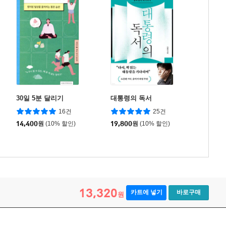
30일 5분 달리기
대통령의 독서
16건
25건
14,400
원
(10% 할인)
19,800
원
(10% 할인)
13,320
카트에 넣기
바로구매
원