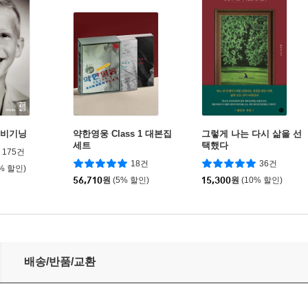
 비기닝
약한영웅 Class 1 대본집
그렇게 나는 다시 삶을 선
세트
택했다
175건
18건
36건
0% 할인)
56,710
원
(5% 할인)
15,300
원
(10% 할인)
배송/반품/교환