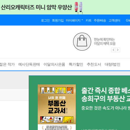
로그인
회원가입
마이페이지
카트
주문/배송
고객센터
Gl
젊은 작가
예사단독판매
이달의사은품
특가할인
추천도서
대량/법인