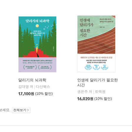
달리기의 뇌과학
인생에 달리기가 필요한
시간
김대영 저
다산북스
|
권은주 저
트랙원
|
17,100
원
(10% 할인)
16,020
원
(10% 할인)
보세요.
전체보기