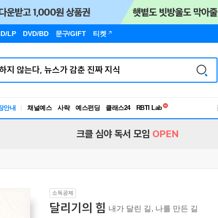
D/LP
DVD/BD
문구
/GIFT
티켓
독서유형검사
RBTI Lab
장안내
채널예스
사락
예스펀딩
클래스24
독서유형검사
크클 심야 독서 모임
OPEN
소득공제
달리기의 힘
내가 달린 길, 나를 만든 길