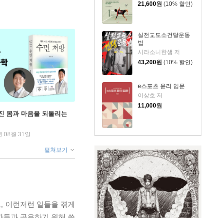
21,600
원
(10% 할인)
실전교도소건달운동
법
시라소니한샘 저
43,200
원
(10% 할인)
e스포츠 윤리 입문
이상호 저
11,000
원
무너진 몸과 마음을 되돌리는
년 08월 31일
펼쳐보기
고, 이런저런 일들을 겪게
독자들과 공유하기 위해 쓴