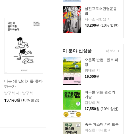
실전교도소건달운동
법
시라소니한샘 저
43,200
원
(10% 할인)
이 분야 신상품
더보기
오른쪽 반컵 - 퀀트 퍼
팅
방대진 저
19,000
원
나는 왜 달리기를 좋아
하는가
야구를 읽는 관전의
방구석 저
방구석
|
기술
13,140
원
(10% 할인)
김양희 저
17,550
원
(10% 할인)
족구 마스터 가이드북
이진천,이태호 저