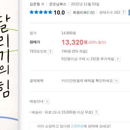
김준형
저
굿모닝북스
2022년 11월 03일
10.0
회원리뷰(
6
건)
판매지수 162
정가
14,800원
13,320
원
판매가
(10% 할인)
YES포인트
740원 (5% 적립)
5만원이상 구매 시 2천원 추가적립
결제혜택
카드/간편결제 혜택을 확인하세요
배송안내
배송비 : 유료 (도서 15,000원 이상 무료)
이미 소장하고 있다면
2,000원
에 판매해 보세요!