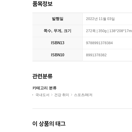
품목정보
발행일
2022년 11월 03일
쪽수, 무게, 크기
272쪽 | 350g | 138*208*17
ISBN13
9788991378384
ISBN10
8991378382
관련분류
카테고리 분류
국내도서
건강 취미
스포츠/레저
이 상품의 태그