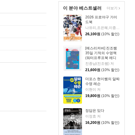
이 분야 베스트셀러
더보기
2026 프로야구 가이
드북
나유리,조은혜,이종서,김민경,윤승재,김현세 공저
26,100
원
(10% 할인)
[예스리커버] 진조쌤
35일 기적의 수영책
(워터프루프북 에디
션)
진종남(진조쌤) 저
21,600
원
(10% 할인)
더포스 현이쌤의 알짜
수영 레슨
이현이 저
19,800
원
(10% 할인)
정답은 있다
이정효 저
16,200
원
(10% 할인)