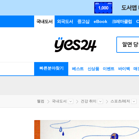
국내도서
외국도서
중고샵
eBook
크레마클럽
C
빠른분야찾기
베스트
신상품
이벤트
바이백
매
웰컴
국내도서
건강 취미
스포츠/레저