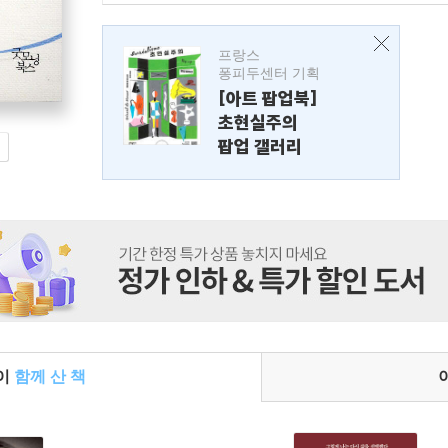
프랑스
퐁피두센터 기획
[아트 팝업북]
초현실주의
팝업 갤러리
들이
함께 산 책