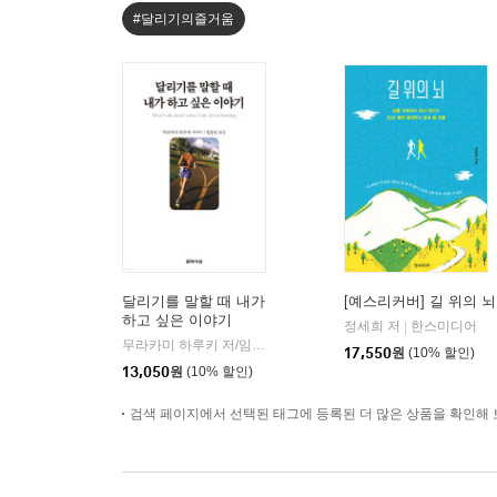
#달리기의즐거움
달리기를 말할 때 내가
[예스리커버] 길 위의 뇌
하고 싶은 이야기
정세희 저
한스미디어
|
무라카미 하루키 저/임홍빈 역
문학사상
|
17,550
원
(10% 할인)
13,050
원
(10% 할인)
검색 페이지에서 선택된 태그에 등록된 더 많은 상품을 확인해 