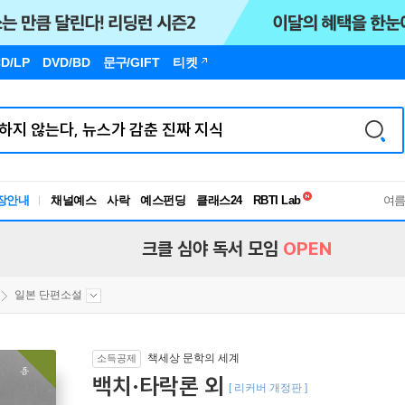
D/LP
DVD/BD
문구
/GIFT
티켓
독서유형검사
RBTI Lab
장안내
채널예스
사락
예스펀딩
클래스24
독서유형검사
여
크클 심야 독서 모임
OPEN
일본 단편소설
책세상 문학의 세계
소득공제
백치·타락론 외
[ 리커버 개정판 ]