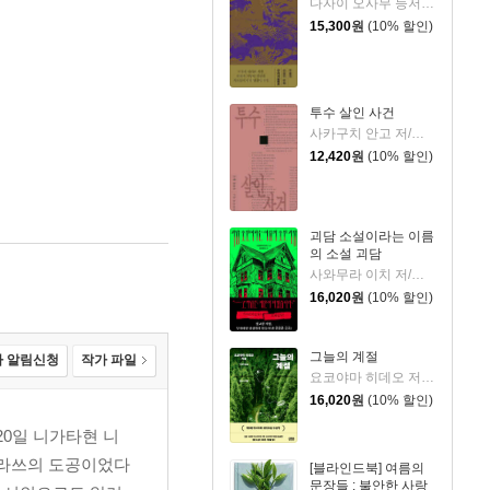
다자이 오사무 등저/이제민 역
15,300
원
(10% 할인)
투수 살인 사건
사카구치 안고 저/정혜원 역
12,420
원
(10% 할인)
괴담 소설이라는 이름
의 소설 괴담
사와무라 이치 저/강영혜 역
16,020
원
(10% 할인)
그늘의 계절
 알림신청
작가 파일
요코야마 히데오 저/민경욱 역
16,020
원
(10% 할인)
20일 니가타현 니
가라쓰의 도공이었다
[블라인드북] 여름의
문장들 : 불안한 사랑