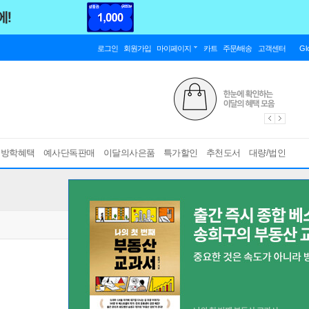
로그인
회원가입
마이페이지
카트
주문/배송
고객센터
Gl
름방학혜택
예사단독판매
이달의사은품
특가할인
추천도서
대량/법인