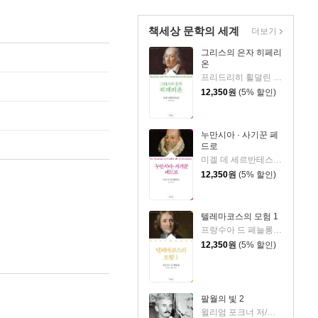
책세상 문학의 세계
더보기
그리스의 은자 히페리
온
프리드리히 횔덜린 저/김재혁 역
12,350
원
(5% 할인)
누만시아 · 사기꾼 페
드로
미겔 데 세르반테스 저/김선욱 역
12,350
원
(5% 할인)
텔레마코스의 모험 1
프랑수아 드 페늘롱 저/김중현,최병곤 공역
12,350
원
(5% 할인)
팔월의 빛 2
윌리엄 포크너 저/이윤성 역