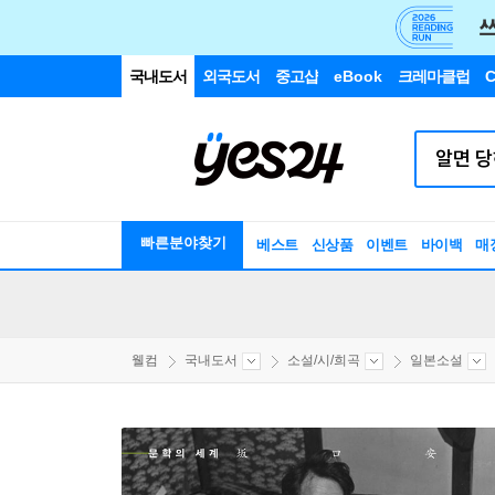
국내도서
외국도서
중고샵
eBook
크레마클럽
C
빠른분야찾기
베스트
신상품
이벤트
바이백
매
웰컴
국내도서
소설/시/희곡
일본소설