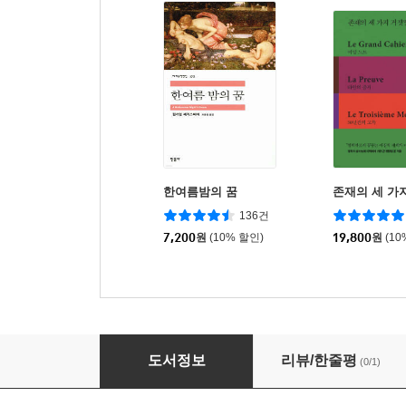
한여름밤의 꿈
존재의 세 가
136건
7,200
원
(10% 할인)
19,800
원
(10
백치·타락론 외
도서정보
리뷰/한줄평
(0/1)