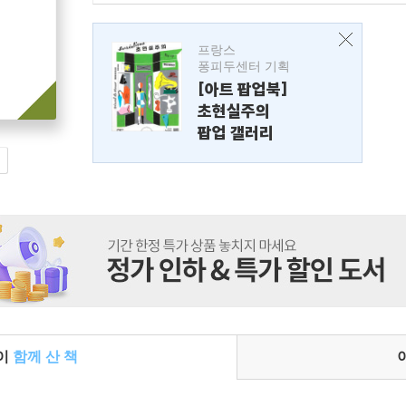
프랑스
퐁피두센터 기획
[아트 팝업북]
초현실주의
팝업 갤러리
들이
함께 산 책