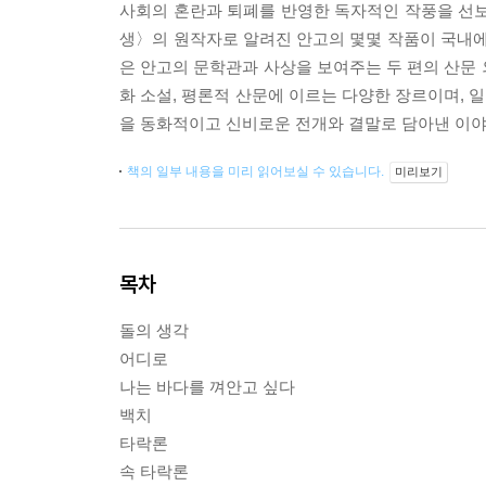
사회의 혼란과 퇴폐를 반영한 독자적인 작풍을 선보
생〉의 원작자로 알려진 안고의 몇몇 작품이 국내에
은 안고의 문학관과 사상을 보여주는 두 편의 산문 
화 소설, 평론적 산문에 이르는 다양한 장르이며, 
을 동화적이고 신비로운 전개와 결말로 담아낸 이야
책의 일부 내용을 미리 읽어보실 수 있습니다.
미리보기
목차
돌의 생각
어디로
나는 바다를 껴안고 싶다
백치
타락론
속 타락론