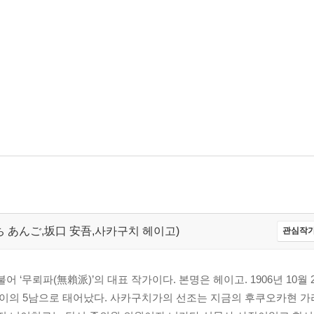
さかぐち あんご,坂口 安吾,사카구치 헤이고)
관심작가
무뢰파(無賴派)’의 대표 작가이다. 본명은 헤이고. 1906년 10월 
이의 5남으로 태어났다. 사카구치가의 선조는 지금의 후쿠오카현 