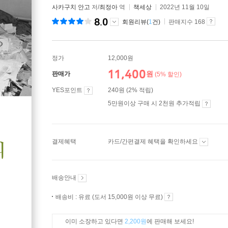
사카구치 안고
저/
최정아
역
책세상
2022년 11월 10일
8.0
회원리뷰(
1
건)
판매지수 168
정가
12,000원
11,400
원
판매가
(5% 할인)
YES포인트
240원 (2% 적립)
5만원이상 구매 시 2천원 추가적립
결제혜택
카드/간편결제 혜택을 확인하세요
배송안내
배송비 : 유료 (도서 15,000원 이상 무료)
이미 소장하고 있다면
2,200원
에 판매해 보세요!