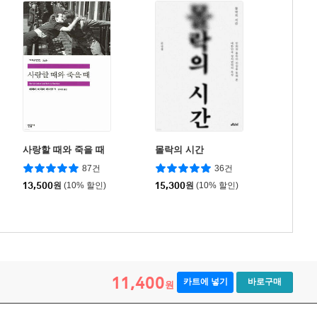
사랑할 때와 죽을 때
몰락의 시간
87건
36건
13,500
원
(10% 할인)
15,300
원
(10% 할인)
11,400
카트에 넣기
바로구매
원