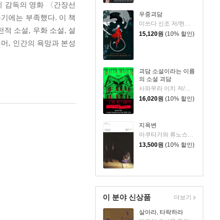
이 감독의 영화 〈간장선
우중괴담
기에는 부족했다. 이 책
미쓰다 신조 저/현정수 역
적 소설, 우화 소설, 설
15,120
원
(10% 할인)
유머, 인간의 욕망과 본성
괴담 소설이라는 이름
의 소설 괴담
사와무라 이치 저/강영혜 역
16,020
원
(10% 할인)
지옥변
아쿠타가와 류노스케 저/양윤옥 역
13,500
원
(10% 할인)
이 분야 신상품
더보기
살아라, 타락하라