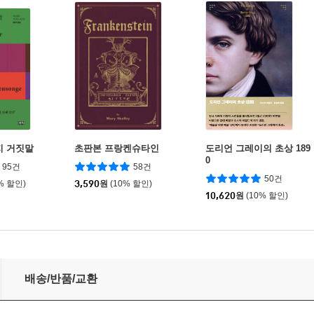
지 거짓말
초판본 프랑켄슈타인
도리언 그레이의 초상 189
0
95건
58건
50건
% 할인)
3,590
원
(10% 할인)
10,620
원
(10% 할인)
배송/반품/교환