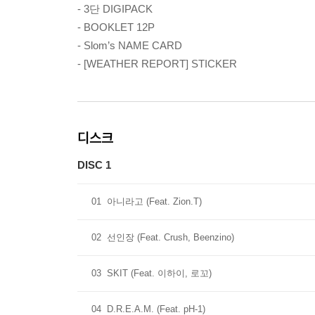
- 3단 DIGIPACK
- BOOKLET 12P
- Slom’s NAME CARD
- [WEATHER REPORT] STICKER
디스크
DISC 1
01
아니라고 (Feat. Zion.T)
02
선인장 (Feat. Crush, Beenzino)
03
SKIT (Feat. 이하이, 로꼬)
04
D.R.E.A.M. (Feat. pH-1)