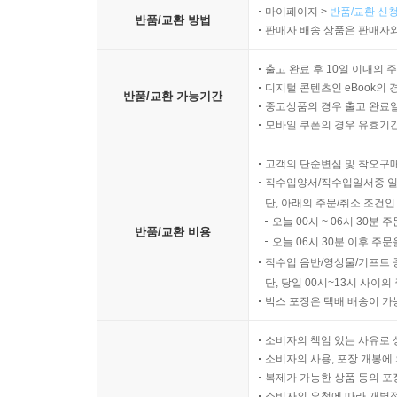
마이페이지 >
반품/교환 신청
반품/교환 방법
판매자 배송 상품은 판매자와
출고 완료 후 10일 이내의 
디지털 콘텐츠인 eBook의 
반품/교환 가능기간
중고상품의 경우 출고 완료일
모바일 쿠폰의 경우 유효기간(
고객의 단순변심 및 착오구
직수입양서/직수입일서중 일
단, 아래의 주문/취소 조건인
오늘 00시 ~ 06시 30분 
반품/교환 비용
오늘 06시 30분 이후 주문
직수입 음반/영상물/기프트 
단, 당일 00시~13시 사이
박스 포장은 택배 배송이 가
소비자의 책임 있는 사유로 
소비자의 사용, 포장 개봉에 
복제가 가능한 상품 등의 포장을 
소비자의 요청에 따라 개별