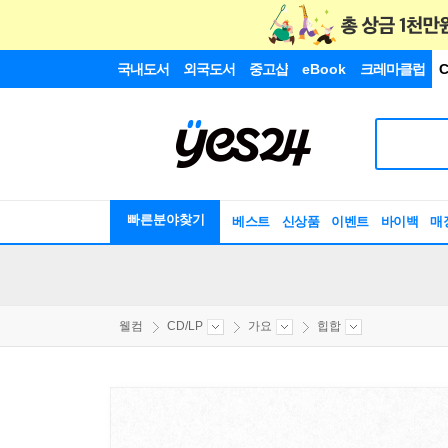
국내도서
외국도서
중고샵
eBook
크레마클럽
C
빠른분야찾기
베스트
신상품
이벤트
바이백
매
웰컴
CD/LP
가요
힙합