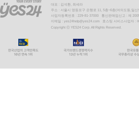
대표 : 김석환, 최세라
주소 : 서울시 영등포구 은행로 11, 5층~6층(여의도동,일신
사업자등록번호 : 229-81-37000 통신판매업신고 : 제 200
이메일 : yes24help@yes24.com 호스팅 서비스사업자 :
Copyright ⓒ YES24 Corp. All Rights Reserved.