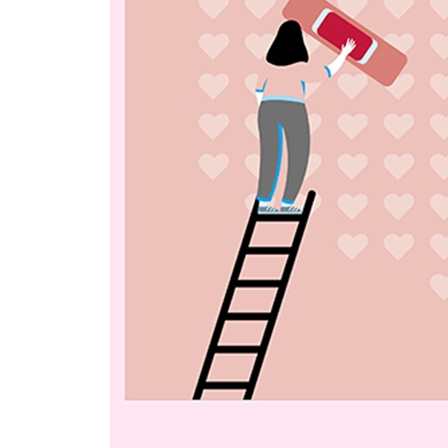
〈교사의 회복탄력성 톡! Talk?〉 철마는 달린다
│에필로그│ 교사가 달라졌다, 그리고 아이들이 달