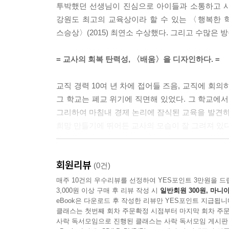
투박했던 선생님이 진심으로 아이들과 소통하고 사랑하
한 사람과 아무리 많은 교육학 지식을 가지고 있지만 
강원도 최고의 교육상이라 할 수 있는 〈행복한 학
실천이 곧 능력이다
스승상〉(2015) 최연소 수상했다. 그리고 수많은 
---「4부. 변화. 배움을 디자인하다」중에서
= 교사의 회복 탄력성, 〈배움〉을 디자인하다. =
남을 변화시키려면 그럴 만한 내공과 저력을 갖추고 
야 하지 않을까? 그래야 교육의 참된 본질인 변화를 
교직 경력 10여 년 차에 접어들 즈음, 교직에 회의
에 동참할 수도 있기 때문이다. 그것이 바로 진정한
그 학교는 폐교 위기에 직면해 있었다. 그 학교에서
그리하여 마침내 경제 논리에 잠식된 교육을 발견하
---「에필로그」중에서
희망 만들기에 뛰어든 교사의 모습이 잘 그려져 있다
= 교사의 회복 탄력성은 이렇게 〈완성〉된다. =
회원리뷰
(0건)
이 책은 크게 4부로 구성되어 있다.
매주 10건의 우수리뷰를 선정하여 YES포인트 3만원을 드
3,000원 이상 구매 후 리뷰 작성 시
일반회원 300원, 마니아
1부는 〈나는 어떤 교사로 살았는가?〉로 ‘나는 어
eBook은 다운로드 후 작성한 리뷰만 YES포인트 지급됩니
2부는 〈교육은 현실이다〉로 그동안 겪은 교육적 
클래스는 첫번째 회차 주문확정 시점부터 마지막 회차 주문
3부는 〈교사의 회복탄력성이 시작되다〉로 교육
사락 독서모임으로 진행된 클래스는 사락 독서모임 게시판