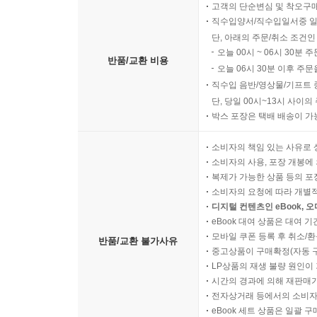
고객의 단순변심 및 착오구
직수입양서/직수입일서중 일
단, 아래의 주문/취소 조건인
오늘 00시 ~ 06시 30분 
반품/교환 비용
오늘 06시 30분 이후 주문
직수입 음반/영상물/기프트 
단, 당일 00시~13시 사이
박스 포장은 택배 배송이 가
소비자의 책임 있는 사유로 
소비자의 사용, 포장 개봉에 
복제가 가능한 상품 등의 포장을 
소비자의 요청에 따라 개별
디지털 컨텐츠인 eBook, 
eBook 대여 상품은 대여 기
모바일 쿠폰 등록 후 취소/환
반품/교환 불가사유
중고상품이 구매확정(자동 
LP상품의 재생 불량 원인이 기
시간의 경과에 의해 재판매가
전자상거래 등에서의 소비자
eBook 세트 상품은 일괄 