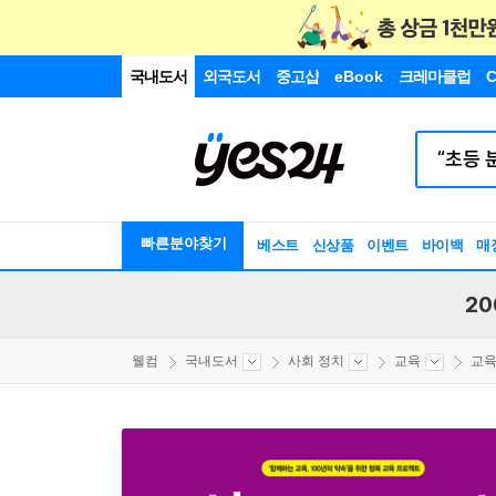
국내도서
외국도서
중고샵
eBook
크레마클럽
C
빠른분야찾기
베스트
신상품
이벤트
바이백
매
20
웰컴
국내도서
사회 정치
교육
교육