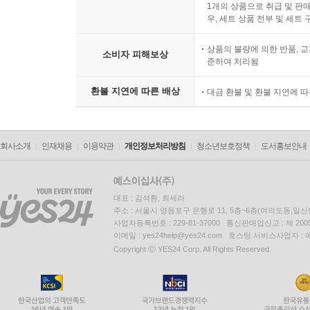
1개의 상품으로 취급 및 판매
우, 세트 상품 전부 및 세트
상품의 불량에 의한 반품, 교
소비자 피해보상
준하여 처리됨
환불 지연에 따른 배상
대금 환불 및 환불 지연에 
회사소개
인재채용
이용약관
개인정보처리방침
청소년보호정책
도서홍보안내
대표 : 김석환, 최세라
주소 : 서울시 영등포구 은행로 11, 5층~6층(여의도동,일신
사업자등록번호 : 229-81-37000 통신판매업신고 : 제 200
이메일 : yes24help@yes24.com 호스팅 서비스사업자 :
Copyright ⓒ YES24 Corp. All Rights Reserved.