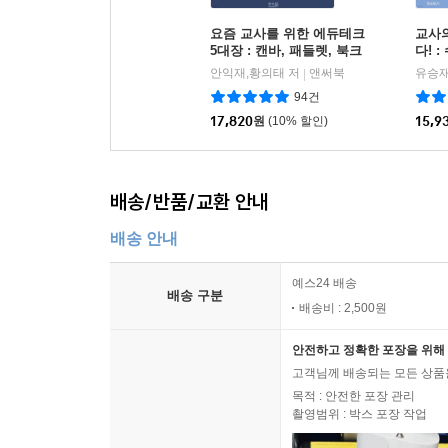
요즘 교사를 위한 에듀테크
교사
5대장 : 캔바, 패들렛, 북크
다! 
리에이터, 노션, 챗GPT?제
30가
안익재,황의태 저
앤써북
유승재
|
미나이
94건
17,820
원
(10% 할인)
15,9
배송/반품/교환 안내
배송 안내
예스24 배송
배송 구분
배송비 : 2,500원
안전하고 정확한 포장을 위해 
고객님께 배송되는 모든 상품을
목적 : 안전한 포장 관리
촬영범위 : 박스 포장 작업