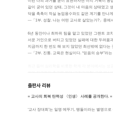
이런 나의 과거를 굳이 표현하자면 마치 거북이 등껍
같이 굳어 있던 상태, 그것이 내 마음의 상태였고 
닥을 촉촉이 적실 농업용수와도 같은 계기를 만나게
---「1부. 성찰. 나는 어떤 교사로 살았는가?」중에
6년 동안이나 최하위 팀을 맡고 있었던 그랜트 코
서운 거인으로 버티고 있었던 실패에 대한 두려움과 
지금까지 한 번도 해 보지 않았던 최선밖에 없다는 
---「2부. 진통. 교육은 현실이다. “믿음의 승부”
최근 들어 심리학을 비롯한 학계 각 분야에서는 성공
리가 지금까지 추구해 왔던 ‘고진감래형’ 교육 방식인
것’이 아니라 ‘현재의 행복을 가르쳐 성공을 불러오
출판사 리뷰
적인 것만이 아닌 내적인 행복이다. 다시 말해 마음
복을 내가 먼저 꿈꾸기 시작했다
= 교사의 회복 탄력성 〈인생〉 사례를 공개한다. =
---「3부. 성숙. 교사의 회복 탄력성이 시작되다.」
‘교사 장대희’는 일명 메뚜기, 땡돌이라는 별명으로
“행함이 없는 믿음은 죽은 것이다.”라는 말이 있다.