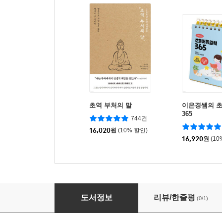
초역 부처의 말
이은경쌤의 
365
744건
16,020
원
(10% 할인)
16,920
원
(10
교사의 회복탄력성, 배움을 디자인하다
도서정보
리뷰/한줄평
(0/1)