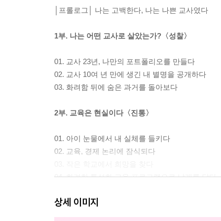
│프롤로그│ 나는 고백한다, 나는 나쁜 교사였다
1부. 나는 어떤 교사로 살았는가?〈성찰〉
01. 교사 23년, 나만의 포트폴리오를 만들다
02. 교사 10여 년 만에 생긴 내 별명을 공개하다
03. 화려함 뒤에 숨은 과거를 돌아보다
2부. 교육은 현실이다〈진통〉
01. 아이 눈물에서 내 실체를 들키다
02. 교육, 경제 논리에 잠식되다
03. 작은 학교에서 희망을 찾다
04. 화려한 특성화 교육 프로그램으로 날개를 달다
05. 학생의 재발견: 다중 지능 이론을 만나다
상세 이미지
06. 교육을 디자인하기 시작하다
07. 교육의 정상을 맛보다