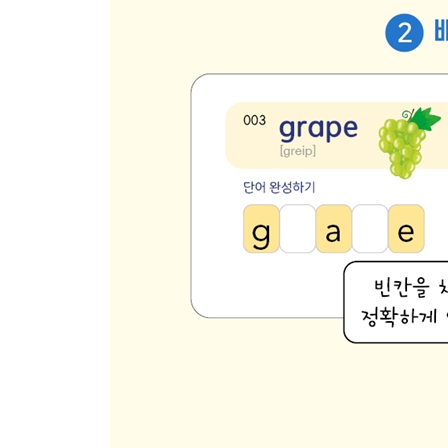
139 Advice 조언 1
140 Opposites 반의어 3
★ Review 28
141 Comparative 비교
142 Action 동작 6
143 Frequency 빈도 2
144 Environment 환경 1
145 Compounds 합성어 2
★ Review 29
146 Future 미래 2
147 Advice 조언 2
148 Environment 환경 2
149 Environment 환경 3
150 Special Events 행사 2
★ Review 30
151 Body 신체 4
152 Vegetables 채소 2
153 Figures 도형