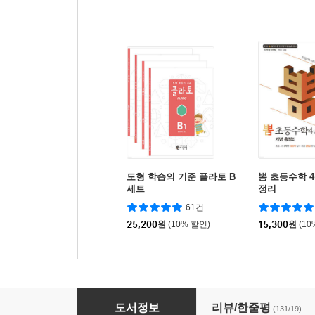
도형 학습의 기준 플라토 B
뽐 초등수학 4·
세트
정리
61건
25,200
원
(10% 할인)
15,300
원
(10
바빠 초등 필수 영단어
도서정보
리뷰/한줄평
(131/19)