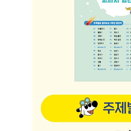
★ Review 14
71 Doing 하고 있는 것
72 Do 지시 2
73 Don’t 금지
74 Future 미래 1
75 Verbs 동사
★ Review 15
76 Asking 허락
77 Instruments 악기
78 Places 장소 2
79 In a House 집에서
80 Habits 습관
★ Review 16
셋째 마당 5학년 교과서 영단어
81 My Things 내 물건 3
82 Activities 활동 1