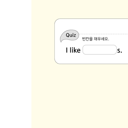
154 Opposites 반의어 4
155 Feelings 감정 4
★ Review 31
156 Insects 곤충
157 Continents 대륙
158 Disasters 재해
159 Things to Do 할 일
★ Review 32