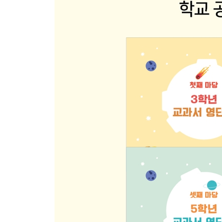
56 Time 시간 2
57 Weather 날씨 2
58 Seasons 계절
59 Clothes 옷
60 Parties 파티
★ Review 12
61 My Things 내 물건 2
62 Position 위치 1
63 Animals 동물 5
64 Animals 동물 6
65 Adjectives 형용사 3
★ Review 13
66 Jobs 직업 2
67 Places 장소 1
68 What to Do 하는 일
69 Taste 맛
70 People 사람들 2