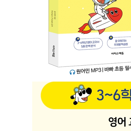
42 Family 가족 3
43 Jobs 직업 1
44 Adjectives 형용사 1
45 Feelings 감정 2
★ Review 9
46 Seven Days 일주일
47 Daily Life 일상 1
48 Drinks 음료
49 Snacks 간식
50 Things to Wear 입을 것 1
★ Review 10
51 Body 신체 2
52 Action 동작 3
53 Action 동작 4
54 Nature 자연 3
55 Adjectives 형용사 2
★ Review 11