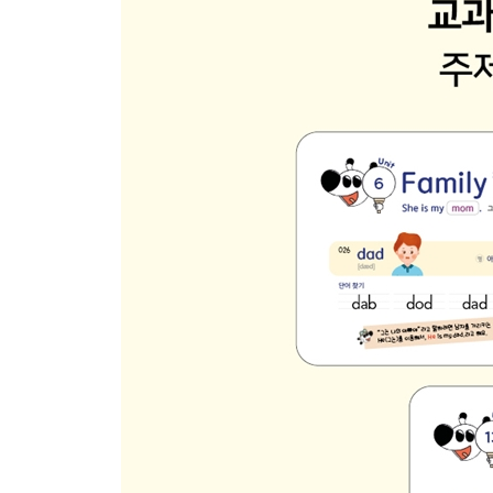
83 Subjects 과목 1
84 What You Want 원하는 것
85 Opposites 반의어 1
★ Review 17
86 Schools 학교
87 Food 음식 3
88 Cooking 요리 2
89 Gifts 선물
90 Months 월 1
★ Review 18
91 Months 월 2
92 Places 장소 3
93 Bathroom Things 욕실 물건
94 Places in a School 학교 공간
95 Daily Life 일상 2
★ Review 19
96 Frequency 빈도 1
97 Daily Life 일상 3