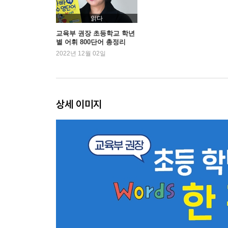
15 Feelings 감정 1
★ Review 3
읽다
16 House Things 집기 1
교육부 권장 초등학교 학년
별 어휘 800단어 총정리
17 House Things 집기 2
2022년 12월 02일
18 School Things 학용품 1
19 School Things 학용품 2
20 Kitchen Things 주방 용품
★ Review 4
상세 이미지
21 Animals 동물 2
22 My Things 내 물건 1
23 Numbers 숫자
24 Time 시간 1
25 Age 나이
★ Review 5
26 Colors 색깔 2
27 Vegetables 채소 1
28 Food 음식 2