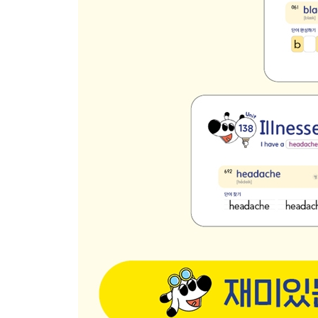
98 Places 장소 4
99 Feelings 감정 3
100 Compounds 합성어 1
★ Review 20
101 My Town 내 동네
102 Directions 길 안내
103 Time 시간 3
104 Schedule 일정
105 Multiple Meanings 여러 의미 1
★ Review 21
106 People 사람들 3
107 Festivals 축제
108 Fairy Tales 동화
109 Body 신체 3
110 Multiple Meanings 여러 의미 2
★ Review 22
111 Activities 활동 2