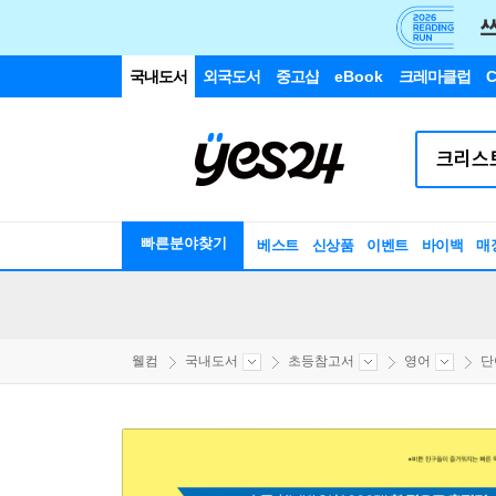
국내도서
외국도서
중고샵
eBook
크레마클럽
C
빠른분야찾기
베스트
신상품
이벤트
바이백
매
웰컴
국내도서
초등참고서
영어
단