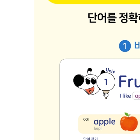
112 Jobs 직업 3
113 Hobbies 취미
114 Vacation 방학
115 Character 성격
★ Review 23
116 Things to Wear 입을 것 2
117 Sports Items 스포츠 용품
118 Plants 식물
119 Subjects 과목 2
120 Planets 행성
★ Review 24
넷째 마당 6학년 교과서 영단어
121 Numbers 순서 수 1
122 Numbers 순서 수 2
123 Price 가격
124 Places 장소 5