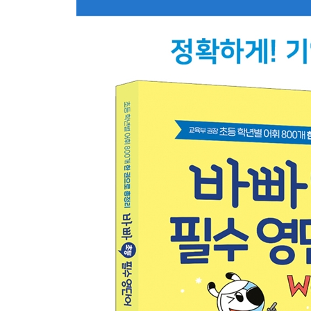
29 Cooking 요리 1
30 Animals 동물 3
★ Review 6
31 Nature 자연 1
32 Nature 자연 2
33 Animals 동물 4
34 Vehicles 탈것 1
35 Vehicles 탈것 2
★ Review 7
36 Fruit 과일 2
37 One Day 하루
38 Do 지시 1
39 Suggesting 제안
40 Sports 운동
★ Review 8
둘째 마당 4학년 교과서 영단어
41 Family 가족 2