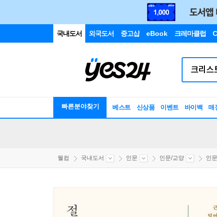
국내도서
외국도서
중고샵
eBook
크레마클럽
C
빠른분야찾기
베스트
신상품
이벤트
바이백
매
웰컴
국내도서
인문
인문/교양
인