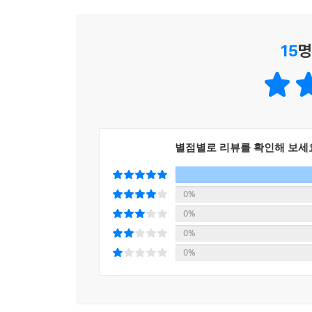
이는 가장 단순한 지시어다. 가장 낮은 이름으로 가
있다. 길에서 만나 함께 도를 향해 가는 사람들을 ‘
무엇보다 이 책을 읽다 보면 ‘명산에 자리한 오래된
도반이 있어 길을 걷는 우리가 쓰러지지 않고 걸을 
15
명
아름다움을 품고 있는 곳’으로 다가오게 된다.
오래전 해인사로 이운된 대장경판 이야기와 해인사만
--- p.353
것으로 알려진 용주사 「삼세불회도」의 수수께끼, 
흔적이 고스란히 남아 있는 백련사???. 저마다의
마치 절집 한가운데에 서있는 양 감정이 일어나고
절집의 건축물과 불화, 불상은 각 시대마다 미의 
별점별로 리뷰를 확인해 보세
0%
0%
0%
0%