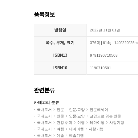
품목정보
발행일
2022년 11월 01일
쪽수, 무게, 크기
376쪽 | 614g | 140*220*25
ISBN13
9791190710503
ISBN10
1190710501
관련분류
카테고리 분류
국내도서
인문
인문/교양
인문에세이
국내도서
인문
인문/교양
교양으로 읽는 인문
국내도서
건강 취미
여행
테마여행
사찰기행
국내도서
여행
테마여행
사찰기행
국내도서
예술
예술기행