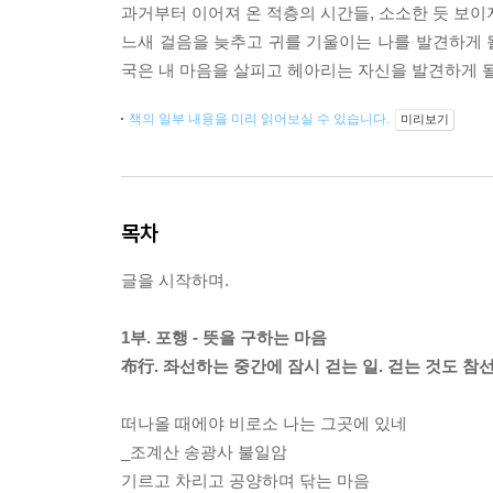
과거부터 이어져 온 적층의 시간들, 소소한 듯 보이
느새 걸음을 늦추고 귀를 기울이는 나를 발견하게 될
국은 내 마음을 살피고 헤아리는 자신을 발견하게 될
책의 일부 내용을 미리 읽어보실 수 있습니다.
미리보기
목차
글을 시작하며.
1부. 포행 - 뜻을 구하는 마음
布行. 좌선하는 중간에 잠시 걷는 일. 걷는 것도 참
떠나올 때에야 비로소 나는 그곳에 있네
_조계산 송광사 불일암
기르고 차리고 공양하며 닦는 마음