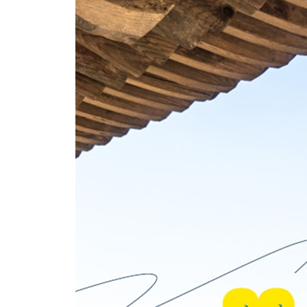
끝없이 방랑하는 도시
_경주 폐사지 산책
할매 부처가 부르는 노래
_경주 남산 순례
부처님 진신사리를 모신 곳, 적멸보궁에 오르다
_영축산 통도사
어디로든 가게 되고, 누구라도 만나게 된다
_통도사 암자 순례
3부. 합장 - 하나로 이어지는 마음
合掌. 두 손바닥을 마주하며 합하는 것. 마음의 경
인생의 다음 여정을 오를 때면 늙은 절집으로 가자
_봉황산 부석사
어디선가 본 듯한, 다시 보아도 그리운
_영귀산 운주사
정조와 김홍도, 사찰을 짓다