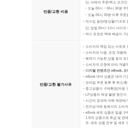
단, 아래의 주문/취소 조건인
오늘 00시 ~ 06시 30분 
반품/교환 비용
오늘 06시 30분 이후 주문
직수입 음반/영상물/기프트 
단, 당일 00시~13시 사이
박스 포장은 택배 배송이 가
소비자의 책임 있는 사유로 
소비자의 사용, 포장 개봉에 
복제가 가능한 상품 등의 포장을 
소비자의 요청에 따라 개별
디지털 컨텐츠인 eBook, 
eBook 대여 상품은 대여 기
모바일 쿠폰 등록 후 취소/환
반품/교환 불가사유
중고상품이 구매확정(자동 
LP상품의 재생 불량 원인이 기
시간의 경과에 의해 재판매가
전자상거래 등에서의 소비자
eBook 세트 상품은 일괄 
1개의 상품으로 취급 및 판매
우, 세트 상품 전부 및 세트