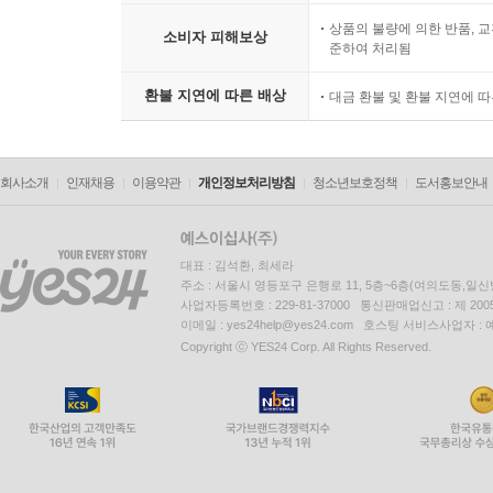
상품의 불량에 의한 반품, 교
소비자 피해보상
준하여 처리됨
환불 지연에 따른 배상
대금 환불 및 환불 지연에 
회사소개
인재채용
이용약관
개인정보처리방침
청소년보호정책
도서홍보안내
대표 : 김석환, 최세라
주소 : 서울시 영등포구 은행로 11, 5층~6층(여의도동,일신
사업자등록번호 : 229-81-37000 통신판매업신고 : 제 200
이메일 : yes24help@yes24.com 호스팅 서비스사업자 :
Copyright ⓒ YES24 Corp. All Rights Reserved.