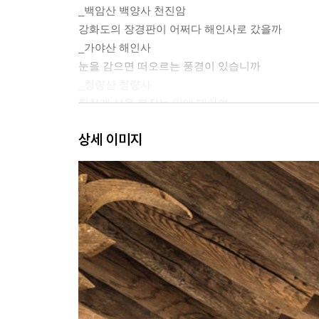
_백암산 백양사 천진암
강화도의 장경판이 어쩌다 해인사로 갔을까
_가야산 해인사
눈을 감으면 떠오르는 풍경이 있습니까
_청량산 청량사
힘차게 삶을 붙잡는 일에 대하여
_팔공산 은해사 운부암
상세 이미지
오랫동안 서쪽 하늘을 바라보았다
_달마산 미황사 도솔암
2부. 친견 - 깊이 바라보는 마음
親見. 친히 보고 직접 보는 것. 마음을 다해 바라본
곱게 늙은 절집이 품은 장엄한 두 세계
_천등산 봉정사, 도산서원
끽다거, 차 한잔 들고 가시게
_만덕산 백련사, 두륜산 대흥사 일지암