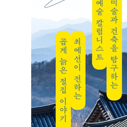
_화산 용주사
죽을힘을 다해 자신의 길을 찾고 있는 그대에게
_덕숭산 수덕사 환희대
그럼에도, 멈추지 않는 사람으로 산다는 것
_삼각산 길상사
부록. 절집에 가면 만나는 것들