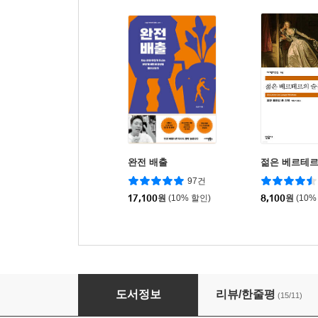
완전 배출
젊은 베르테르
97건
17,100
원
(10% 할인)
8,100
원
(10%
절집 오르는 마음
도서정보
리뷰/한줄평
(15/11)