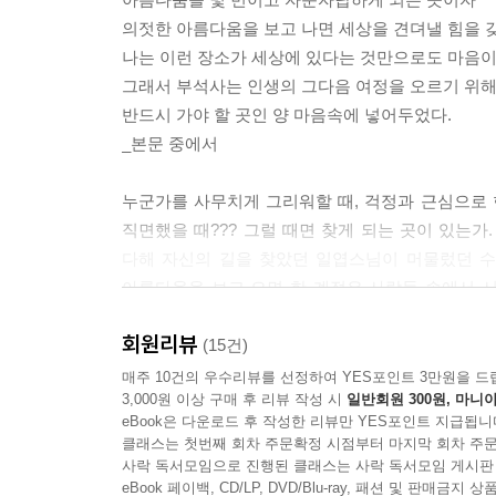
건축언어다. 높은 경사지에 자리한 해인사는 계단과 
의젓한 아름다움을 보고 나면 세상을 견뎌낼 힘을 갖
전으로 향하는 것이다.
나는 이런 장소가 세상에 있다는 것만으로도 마음이
--- p.58
그래서 부석사는 인생의 그다음 여정을 오르기 위
반드시 가야 할 곳인 양 마음속에 넣어두었다.
우리는 신라의 석탑, 통일신라의 석불, 고려의 
_본문 중에서
의 흐름이 존재했다. 조선의 부처는 석굴암 본존불
정함이 한껏 묻어나는 얼굴을 하고 있다. 반듯하게
누군가를 사무치게 그리워할 때, 걱정과 근심으로 
구부정한 자세로 앉아있는 이유는 불단 앞에 앉아보
직면했을 때??? 그럴 때면 찾게 되는 곳이 있는가.
서다. 조선의 부처님은 저 홀로 깨달음의 세계에 
다해 자신의 길을 찾았던 일엽스님이 머물렀던 수
--- p.116
아름다움을 보고 오면 한 계절은 사람들 속에서 시
송광사와 길상사, 효가 평생의 화두였던 조선임금
우리가 서있는 이 장소가 지나간 시대를 얼마나 깊이
회원리뷰
부처님의 말씀을 배우고 따르며 기도하는 공간이자
(15건)
인간이 차곡차곡 쌓은 것들과 태고의 시절부터 크게
쌓인 곳이다. 작가는 이러한 마음들이 절집을 더욱
매주 10건의 우수리뷰를 선정하여 YES포인트 3만원을 드
그때 아름다움과 사랑과 평화도 함께 태어난다.
3,000원 이상 구매 후 리뷰 작성 시
일반회원 300원, 마니아
--- p.282
eBook은 다운로드 후 작성한 리뷰만 YES포인트 지급됩니
이 책은 단지 불교문화유산을 더 깊이 이해하기 
클래스는 첫번째 회차 주문확정 시점부터 마지막 회차 주문
꾸미고 지켜온 사람들의 마음을 곰곰 헤아리며 
사락 독서모임으로 진행된 클래스는 사락 독서모임 게시판
승려를 부르는 ‘비구’는 걸식하는 자라는 뜻이다. 
흔들리고 소란한 당신에게, 인생의 다음 여정을 오를 
eBook 페이백, CD/LP, DVD/Blu-ray, 패션 및 판매금