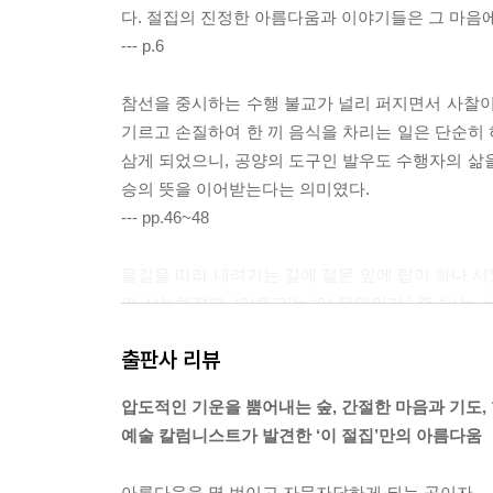
다. 절집의 진정한 아름다움과 이야기들은 그 마음
--- p.6
참선을 중시하는 수행 불교가 널리 퍼지면서 사찰이
기르고 손질하여 한 끼 음식을 차리는 일은 단순히
삼게 되었으니, 공양의 도구인 발우도 수행자의 삶
승의 뜻을 이어받는다는 의미였다.
--- pp.46~48
물길을 따라 내려가는 길에 절문 앞에 탑이 하나 서
이 서늘해졌다. ‘이뭣고’는 ‘이 무엇인가.’ 즉 ‘
구인가, 나는 어떻게 살 것인가.
출판사 리뷰
--- p.53
압도적인 기운을 뿜어내는 숲, 간절한 마음과 기도, 
나는 산사 하면 해인사가 가장 먼저 생각나는데, 그
예술 칼럼니스트가 발견한 ‘이 절집’만의 아름다움
경험하면서 걷다 보면, 몸이 상승하면서 감정도 함께
에는 설명할 수 없는 힘과 아름다움이 존재한다. 
아름다움을 몇 번이고 자문자답하게 되는 곳이자