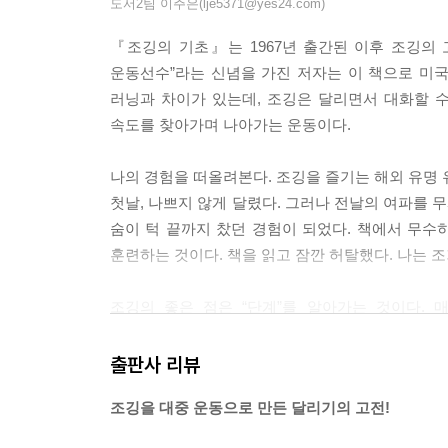
도서2팀 이주은(lje5371@yes24.com)
『조깅의 기초』는 1967년 출간된 이후 조깅의 
운동선수”라는 신념을 가진 저자는 이 책으로 미국
러닝과 차이가 있는데, 조깅은 달리면서 대화할 
속도를 찾아가며 나아가는 운동이다.
나의 경험을 떠올려본다. 조깅을 즐기는 해외 유명 
첫날, 나쁘지 않게 달렸다. 그러나 전날의 여파를 
숨이 턱 끝까지 찼던 경험이 되었다. 책에서 무수
훈련하는 것이다. 책을 읽고 잠깐 허탈했다. 나는 
조깅의 좋은 점은 “단계”를 알아가는 것이다.
“수준”이라기 보다는 “단계”에 알맞고, 어떤 배
속도에 맞춰 달리다가 걷기도 하고, 꾸준함에 늘어난
출판사 리뷰
조깅을 대중 운동으로 만든 달리기의 고전!
각자의 단계에 서 있는 우리, 주변을 돌아보되 어느
속도를 줄이고 쉬어가도 멈추지 않아야 하는 것.