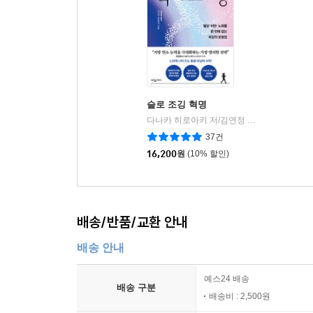
슬로 조깅 혁명
다나카 히로아키 저/김연정 역
웅진지식하우
|
37건
16,200
원
(10% 할인)
배송/반품/교환 안내
배송 안내
예스24 배송
배송 구분
배송비 : 2,500원