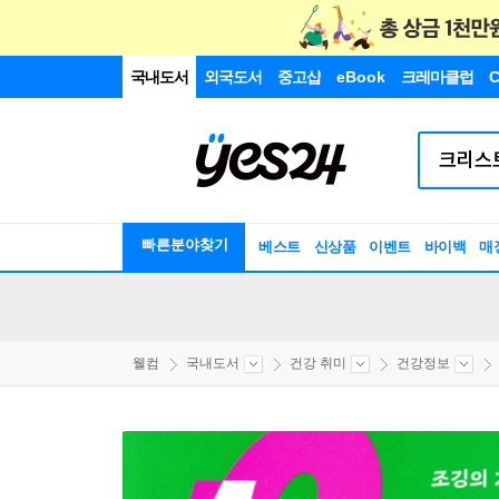
국내도서
외국도서
중고샵
eBook
크레마클럽
C
빠른분야찾기
베스트
신상품
이벤트
바이백
매
웰컴
국내도서
건강 취미
건강정보