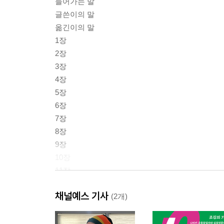
들어가는 말
글쓴이의 말
옮긴이의 말
1장
2장
3장
4장
5장
6장
7장
8장
9장
10장
11장
12장
채널예스 기사
감사의 말
(2개)