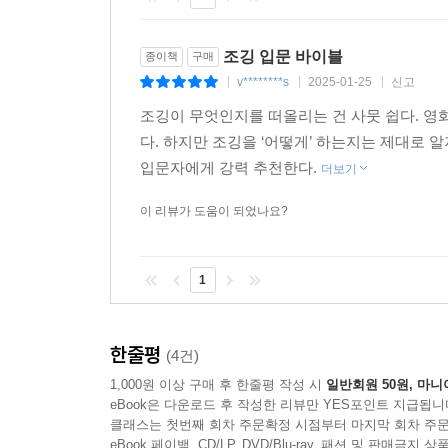
조깅 입문 바이블
종이책
구매
v********s
2025-01-25
신고
|
|
|
조깅이 무엇인지를 떠올리는 건 사뭇 쉽다. 영
다. 하지만 조깅을 ‘어떻게’ 하는지는 제대로 
입문자에게 강력 추천한다.
더보기
이 리뷰가 도움이 되었나요?
1
한줄평
(4건)
1,000원 이상 구매 후 한줄평 작성 시
일반회원 50원, 마니
eBook은 다운로드 후 작성한 리뷰만 YES포인트 지급됩니
클래스는 첫번째 회차 주문확정 시점부터 마지막 회차 주문
eBook 페이백, CD/LP, DVD/Blu-ray, 패션 및 판매금