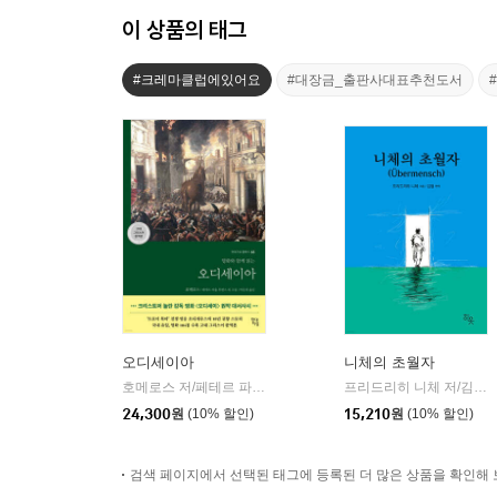
이 상품의 태그
#크레마클럽에있어요
#대장금_출판사대표추천도서
오디세이아
니체의 초월자
호메로스 저/페테르 파울 루벤스 그림/박문재 역
현대지성
프리드리히 니체 저/김철 편역
|
24,300
원
(10% 할인)
15,210
원
(10% 할인)
검색 페이지에서 선택된 태그에 등록된 더 많은 상품을 확인해 