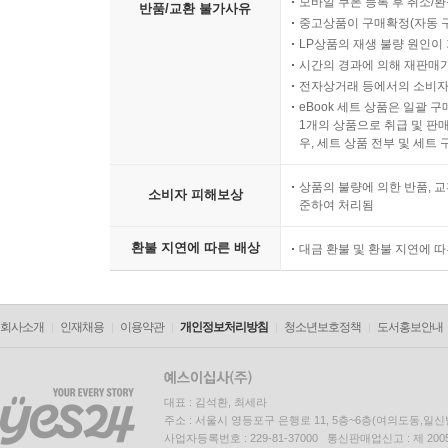
모바일 쿠폰 등록 후 취소/환
반품/교환 불가사유
중고상품이 구매확정(자동 
LP상품의 재생 불량 원인이 기
시간의 경과에 의해 재판매가
전자상거래 등에서의 소비자
eBook 세트 상품은 일괄 
1개의 상품으로 취급 및 판매
우, 세트 상품 전부 및 세트
상품의 불량에 의한 반품, 교
소비자 피해보상
준하여 처리됨
환불 지연에 따른 배상
대금 환불 및 환불 지연에 
회사소개
인재채용
이용약관
개인정보처리방침
청소년보호정책
도서홍보안내
대표 : 김석환, 최세라
주소 : 서울시 영등포구 은행로 11, 5층~6층(여의도동,일신
사업자등록번호 : 229-81-37000 통신판매업신고 : 제 200