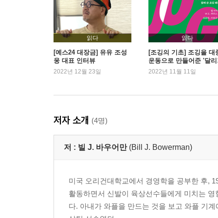
읽다
읽다
[예스24 대장금] 유유 조성
[조깅의 기초] 조깅을 대
웅 대표 인터뷰
운동으로 만들어준 '달리
고전'
2022년 12월 23일
2022년 11월 11일
저자 소개
(4명)
저 :
빌 J. 바우어만
(Bill J. Bowerman)
미국 오리건대학교에서 경영학을 공부한 후, 19
활동하면서 신발이 육상선수들에게 미치는 영향
다. 아내가 와플을 만드는 것을 보고 와플 기계에