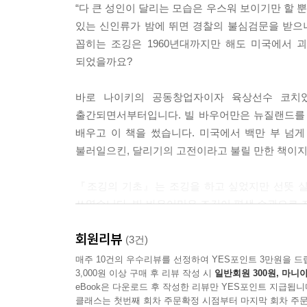
“다 큰 성인이 달리는 모습은 우스워 보이기만 할 뿐
조깅으로 인생의 맛을 알아가는 중이다.
있는 신인류가 밤에 뛰면 경찰의 불심검문을 받으
꼽히는 조깅은 1960년대까지만 해도 미국에서 
되었을까요?
바로 나이키의 공동창업자이자 육상선수 코치였던
출간되면서부터입니다. 빌 바우어만은 뉴질랜드를 
배우고 이 책을 썼습니다. 미국에서 백만 부 넘
불러일으킨, 달리기의 고전이라고 불릴 만한 책이지
『조깅의 기초』는 조깅을 하고 싶었지만 선뜻 실
쓰였습니다. 빌 바우어만은 조깅이 평생 습관으로 
발 사용법부터. 고강도 후 저강도 원칙을 적용한
회원리뷰
운동선수If you have a body, you are an
(3건)
북돋아 줍니다.
매주 10건의 우수리뷰를 선정하여 YES포인트 3만원을 드
3,000원 이상 구매 후 리뷰 작성 시
일반회원 300원, 마니아
eBook은 다운로드 후 작성한 리뷰만 YES포인트 지급됩니
훈련이지, 혹사가 아니다
클래스는 첫번째 회차 주문확정 시점부터 마지막 회차 주문