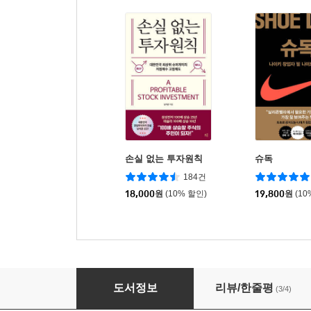
손실 없는 투자원칙
슈독
184건
18,000
원
(10% 할인)
19,800
원
(10
조깅의 기초
도서정보
리뷰/한줄평
(3/4)