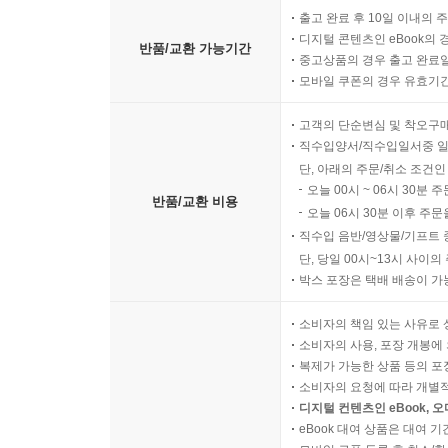
출고 완료 후 10일 이내의 
디지털 콘텐츠인 eBook의 
반품/교환 가능기간
중고상품의 경우 출고 완료일
모바일 쿠폰의 경우 유효기간(
고객의 단순변심 및 착오구
직수입양서/직수입일서중 일
단, 아래의 주문/취소 조건인
오늘 00시 ~ 06시 30분 
반품/교환 비용
오늘 06시 30분 이후 주문
직수입 음반/영상물/기프트 
단, 당일 00시~13시 사이
박스 포장은 택배 배송이 가
소비자의 책임 있는 사유로 
소비자의 사용, 포장 개봉에 
복제가 가능한 상품 등의 포장을 
소비자의 요청에 따라 개별
디지털 컨텐츠인 eBook, 
eBook 대여 상품은 대여 기