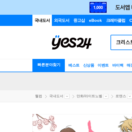
국내도서
외국도서
중고샵
eBook
크레마클럽
C
빠른분야찾기
베스트
신상품
이벤트
바이백
매
웰컴
국내도서
만화/라이트노벨
로맨스