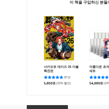
이 책을 구입하신 분
사카모토 데이즈 26 더블
아름다운 초저
특전판
세트
87건
5,850
원
(10% 할인)
54,000
원
(1