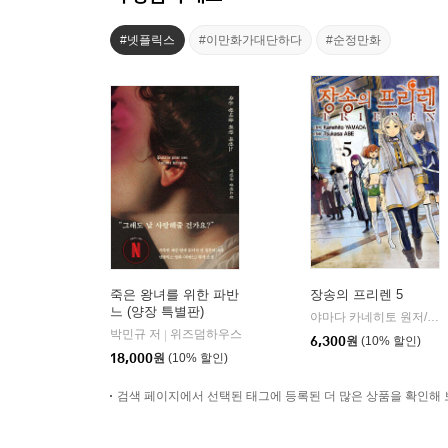
#넷플릭스
#이만화가대단하다
#순정만화
죽은 왕녀를 위한 파반
장송의 프리렌 5
느 (양장 특별판)
야마다 카네히토 원저/아베 츠카사 글그림
박민규 저
위즈덤하우스
|
6,300
원
(10% 할인)
18,000
원
(10% 할인)
검색 페이지에서 선택된 태그에 등록된 더 많은 상품을 확인해 