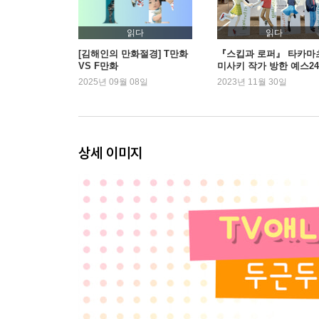
읽다
읽다
[김해인의 만화절경] T만화
『스킵과 로퍼』 타카마
VS F만화
미사키 작가 방한 예스24
독 사인회 개최
2025년 09월 08일
2023년 11월 30일
상세 이미지