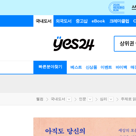
국내도서
외국도서
중고샵
eBook
크레마클럽
C
빠른분야찾기
베스트
신상품
이벤트
바이백
매
웰컴
국내도서
인문
심리
주제로 읽는