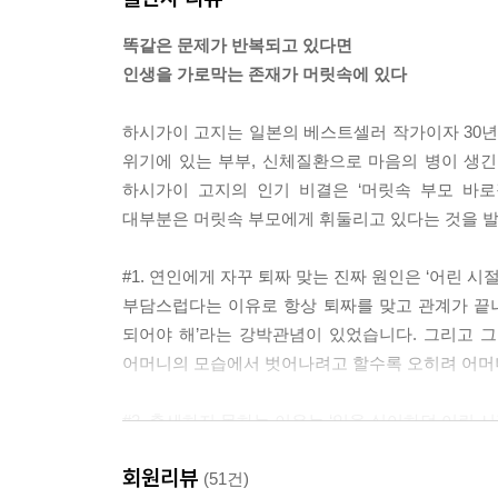
저는 C의 발병에 ‘일은 괴로운 것’이라는 아버지의
똑같은 문제가 반복되고 있다면
모습을 어떻게 해석하느냐에 따라 뇌의 반응은 달
인생을 가로막는 존재가 머릿속에 있다
못한다고 단정 지었던 C. (중략) 문제회피형에서 
초점을 맞추고 있기 때문에 ‘노력하는 상태’를 계속
하시가이 고지는 일본의 베스트셀러 작가이자 30년
---「다섯 가지 사례로 배우는 ‘머릿속 부모’ 찾기
위기에 있는 부부, 신체질환으로 마음의 병이 생
하시가이 고지의 인기 비결은 ‘머릿속 부모 바
“당신이 생각하는 이상적인 부모를 선술집 메뉴에 
대부분은 머릿속 부모에게 휘둘리고 있다는 것을 발
니다. 자신의 어머니를 ‘미니샐러드’에 빗댄 후, 
수업 때를 기억해냈습니다. 친구의 세련되고 멋진 어
#1. 연인에게 자꾸 퇴짜 맞는 진짜 원인은 ‘어린 시
기억난 것입니다. 그는 ‘가꾸지 않는 여성에게는 가
부담스럽다는 이유로 항상 퇴짜를 맞고 관계가 끝나
---「우리는 머릿속 부모의 감정을 안고 살아간다
되어야 해’라는 강박관념이 있었습니다. 그리고 
어머니의 모습에서 벗어나려고 할수록 오히려 어머
어린아이에게 부모는 ‘절대 거스를 수 없는 존재’
예컨대 “남을 험담하면 안 돼”라고 가르치면서 시어
#2. 출세하지 못하는 이유는 ‘일을 싫어하던 어린 
고 금연 중에 가족들 몰래 담배를 피운 아버지를 
집에 돌아오면 언제나 직장에 대해 불평하던 아버지.
없었겠네” 하고 받아들이는 방식이 바뀌기도 합니다
회원리뷰
불안에 시달린 나머지 연이은 스트레스로 각종 신체
(51건)
---「역할극으로 대신하는 머릿속 부모의 감정 경