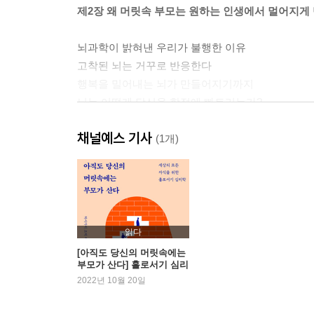
제2장 왜 머릿속 부모는 원하는 인생에서 멀어지게
뇌과학이 밝혀낸 우리가 불행한 이유
고착된 뇌는 거꾸로 반응한다
행복을 밀어내는 뇌가 만들어지기까지
뇌는 어떻게 당신을 함정에 빠트리는가?
고착된 뇌를 되돌리는 단 하나의 원칙
채널예스 기사
(1개)
제3장 언제부터 머릿속 부모에게 휘둘렸을까?
어린 시절의 기억과 뇌의 상관관계
다섯 가지 사례로 배우는 ‘머릿속 부모’ 찾기
읽다
제4장 나보다 머릿속 부모의 감정부터 밝혀라
[아직도 당신의 머릿속에는
부모가 산다] 홀로서기 심리
학
2022년 10월 20일
우리는 머릿속 부모의 감정을 안고 살아간다
역할극으로 대신하는 머릿속 부모의 감정 경험