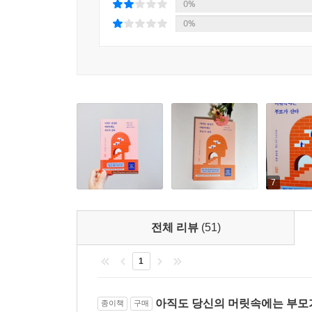
잡초는 다 잘라내도 뿌리가 남아 있으면 금방 다시 
0%
있기 때문에 힘으로 한 번에 뽑아버리려고 하면 
---「죽기 전을 상상하는 힘」중에서
0%
둔해지기 때문에 한두 번 듣는 강의로는 효과가 없
아는 것만으로는 근본적인 문제를 해결하지 못하고 
#1. 상상을 통해 부모와 결판을 지어라
병원을 그만두고 ‘의사가 된 이유’를 찾고자 노
비교해서 스트레스에 시달리고 있었죠. 그래서 어린
몰라도 저는 제가 하고 싶은 걸 할 거예요!”라고 
표정을 되찾았습니다.
7
#2. 성공하는 방법을 믿고 목표를 명확하게 말하기
배운 대로 실천해도 생각이 현실화되지 않는 사람이
전체 리뷰
(51)
못하기 때문입니다. 그래서 저는 콧김 대화 같은 터
시킵니다. 바보 같아 보이는 일을 다른 사람 앞
1
현실을 만들게 됩니다.
아직도 당신의 머릿속에는 부모
종이책
구매
부모로부터의 진정한 독립은 결국 몸뿐만 아니라 