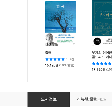
할매
부자의 언어(
골드씨드 에디
187건
15,120
원
(10% 할인)
17,820
원
(10
아직도 당신의 머릿속에는 부모가 산다
도서정보
리뷰/한줄평
(51/3)