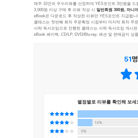
매주 10건의 우수리뷰를 선정하여 YES포인트 3만원을 드
3,000원 이상 구매 후 리뷰 작성 시
일반회원 300원, 마니아
#3. 그를 의사로 만든 결정적인 말, ‘너도 의사가 될 
이렇게 인생 관점으로 자신이 겪은 일들을 돌아보는
eBook은 다운로드 후 작성한 리뷰만 YES포인트 지급됩니
T의 할아버지, 아버지, 형제 대부분은 도쿄대학교 출
에서 벗어나 부모의 내면을 향함으로써 부모의 시
클래스는 첫번째 회차 주문확정 시점부터 마지막 회차 주문
그리고 실제로 성인이 되고 의사생활을 하게 됐는
사락 독서모임으로 진행된 클래스는 사락 독서모임 게시판
부모가 부정적인 감정에서 벗어날 수 있는지 생각해
시절부터 인생에 관한 선택지가 없었던 결과, 성인
eBook 페이백, CD/LP, DVD/Blu-ray, 패션 및 판매금
---「삶의 이유를 찾는 새로운 질문」중에서
고착된 뇌는 거꾸로 반응한다!
상상하는 힘은 머릿속 부모에게서 졸업할 때도 도움
51
명
어린 시절의 기억이 만들어낸 ‘행복을 밀어내는 뇌’
자’라고 강하게 되뇌어도 부정적인 감정이 사라지지 
모가 원하는 대로 살던 과거’를 고치고 나서야 겨우
뇌는 과거에 느낀 부정적 감정을 온전히 기억한다
니다.
없어도 머릿속 부모에게 휘둘리는 근본적인 이유다.
---「부모와 닮을 수는 있어도 같을 수 없다」중에
그 결과 똑같은 문제가 반복된다면 오히려 문제에 매
높다. 뇌의 상흔을 발견하는 것이야말로 모든 치유의
이번에는 곧 수명이 다할 듯한 수십 년 후의 미래
별점별로 리뷰를 확인해 보세
상상하고 그곳에서 과거를 돌이켜봅니다. 죽음 직
몸도 마음도 완전한 홀로서기를 꿈꾼다면
을 통해 ‘더 많은 사람의 고통을 덜어주세요’ 또는 
머릿속 부모에게서 독립하는 법
16%
생을 살 수 있을까?’ ‘주위 사람들이 나를 어떻게 
0%
음으로 이어졌습니다.