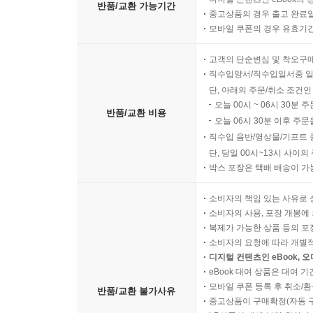
반품/교환 가능기간
중고상품의 경우 출고 완료일
모바일 쿠폰의 경우 유효기간(
고객의 단순변심 및 착오구
직수입양서/직수입일서중 일
단, 아래의 주문/취소 조건인
오늘 00시 ~ 06시 30분 
반품/교환 비용
오늘 06시 30분 이후 주문
직수입 음반/영상물/기프트 
단, 당일 00시~13시 사이
박스 포장은 택배 배송이 가
소비자의 책임 있는 사유로 
소비자의 사용, 포장 개봉에 
복제가 가능한 상품 등의 포장을 
소비자의 요청에 따라 개별
디지털 컨텐츠인 eBook, 
eBook 대여 상품은 대여 기
모바일 쿠폰 등록 후 취소/환
반품/교환 불가사유
중고상품이 구매확정(자동 