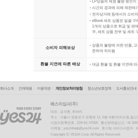
LP상품의 재생 불량 원인이 기
시간의 경과에 의해 재판매가
전자상거래 등에서의 소비자
eBook 세트 상품은 일괄 
1개의 상품으로 취급 및 판매
우, 세트 상품 전부 및 세트
상품의 불량에 의한 반품, 교
소비자 피해보상
준하여 처리됨
환불 지연에 따른 배상
대금 환불 및 환불 지연에 
회사소개
인재채용
이용약관
개인정보처리방침
청소년보호정책
도서홍보안내
대표 : 김석환, 최세라
주소 : 서울시 영등포구 은행로 11, 5층~6층(여의도동,일신
사업자등록번호 : 229-81-37000 통신판매업신고 : 제 200
이메일 : yes24help@yes24.com 호스팅 서비스사업자 :
Copyright ⓒ YES24 Corp. All Rights Reserved.