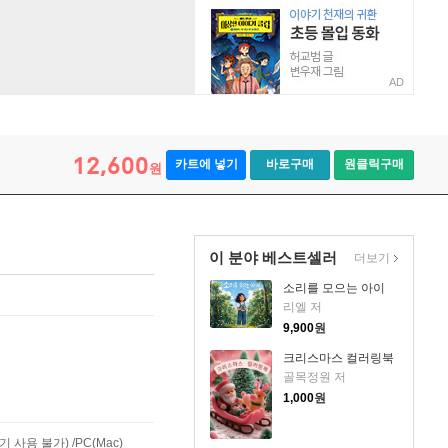
AD
12,600
카트에 넣기
바로구매
원클릭구매
원
이 분야 베스트셀러
더보기
소리를 모으는 아이
리엘 저
9,900
원
크리스마스 컬러링북
골목정원 저
1,000
원
사용 불가) /PC(Mac)