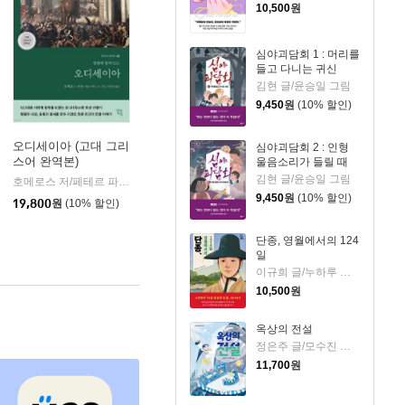
10,500
원
심야괴담회 1 : 머리를
들고 다니는 귀신
김현 글/윤승일 그림
9,450
원
(10% 할인)
오디세이아 (고대 그리
심야괴담회 2 : 인형
스어 완역본)
울음소리가 들릴 때
k)
김현 글/윤승일 그림
호메로스 저/페테르 파울 루벤스 그림/박문재 역
현대지성
|
9,450
원
(10% 할인)
19,800
원
(10% 할인)
단종, 영월에서의 124
일
이규희 글/누하루 그림
10,500
원
옥상의 전설
정은주 글/모수진 그림
11,700
원