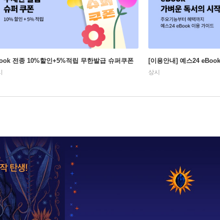
Book 전종 10%할인+5%적립 무한발급 슈퍼쿠폰
[이용안내] 예스24 eBo
시
상시