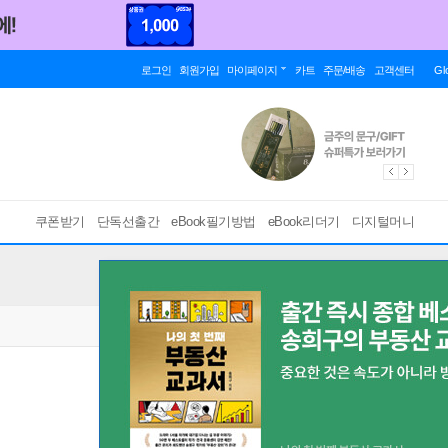
로그인
회원가입
마이페이지
카트
주문/배송
고객센터
Gl
쿠폰받기
단독선출간
eBook필기방법
eBook리더기
디지털머니