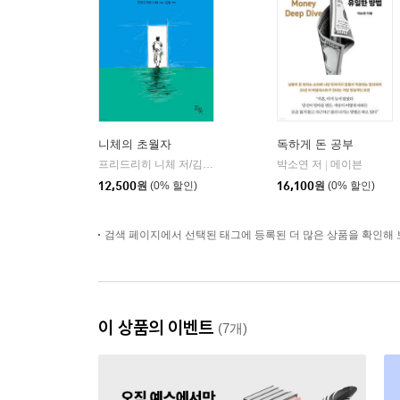
니체의 초월자
독하게 돈 공부
프리드리히 니체 저/김철 편역
히읏
박소연 저
메이븐
|
|
12,500
원
(0% 할인)
16,100
원
(0% 할인)
검색 페이지에서 선택된 태그에 등록된 더 많은 상품을 확인해 
이 상품의 이벤트
(7개)