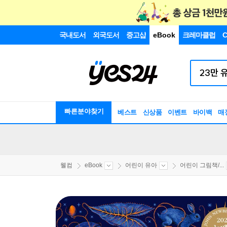
국내도서
외국도서
중고샵
eBook
크레마클럽
C
빠른분야찾기
베스트
신상품
이벤트
바이백
매
웰컴
eBook
어린이 유아
어린이 그림책/...