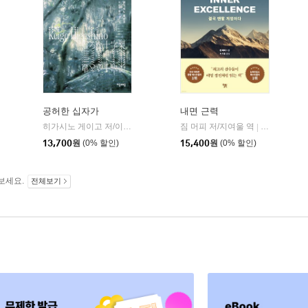
공허한 십자가
내면 근력
히가시노 게이고 저/이선희 역
자음과모음
짐 머피 저/지여울 역
윌북(willboo
|
|
13,700
원
(0% 할인)
15,400
원
(0% 할인)
보세요.
전체보기