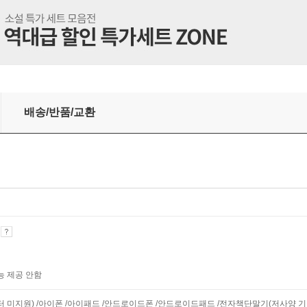
배송/반품/교환
기
능 제공 안함
니터 미지원) /아이폰 /아이패드 /안드로이드폰 /안드로이드패드 /전자책단말기(저사양 기기 