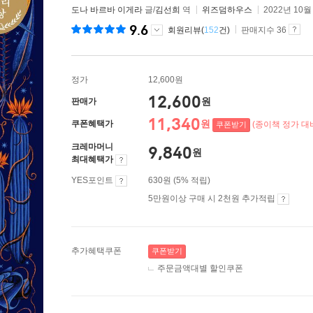
도나 바르바 이게라
글/
김선희
역
위즈덤하우스
2022년 10월
9.6
회원리뷰(
152
건)
판매지수 36
정가
12,600원
12,600
원
판매가
11,340
원
쿠폰혜택가
(종이책 정가 대비
쿠폰받기
크레마머니
9,840
원
최대혜택가
YES포인트
630원 (5% 적립)
5만원이상 구매 시 2천원 추가적립
추가혜택쿠폰
쿠폰받기
주문금액대별 할인쿠폰