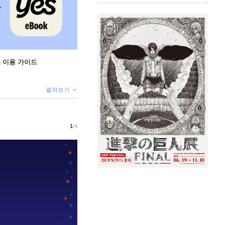
ok 이용 가이드
펼쳐보기
1
/4