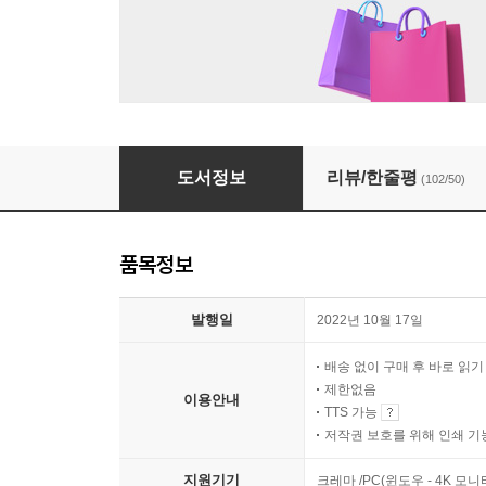
마지막 이야기 전달자
도서정보
리뷰/한줄평
(102/50)
품목정보
발행일
2022년 10월 17일
배송 없이 구매 후 바로 읽
제한없음
이용안내
TTS 가능
저작권 보호를 위해 인쇄 기
지원기기
크레마 /PC(윈도우 - 4K 모