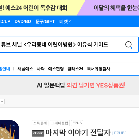
D/LP
DVD/BD
문구
/GIFT
티켓
장안내
채널예스
사락
예스펀딩
클래스24
독서유형검사
RBTI Lab
독서유형검사
AI 일문백답
의견 남기면 YES상품권!
소득공제
크레마클럽
EPUB
마지막 이야기 전달자
[ EPUB ]
eBook