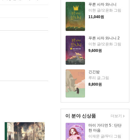
푸른 사자 와니니
이현 글/오윤화 그림
11,040
원
푸른 사자 와니니 2
이현 글/오윤화 그림
9,600
원
긴긴밤
루리 글,그림
8,800
원
이 분야 신상품
더보기
마이 가디언 5 : 단단
한 마음
이재문 글/무디 그림