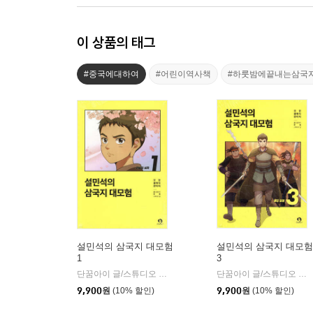
이 상품의 태그
#중국에대하여
#어린이역사책
#하룻밤에끝내는삼국
설민석의 삼국지 대모험
설민석의 삼국지 대모험
1
3
단꿈아이 글/스튜디오 담 그림
단꿈아이
단꿈아이 글/스튜디오 담 그림
|
9,900
원
(10% 할인)
9,900
원
(10% 할인)