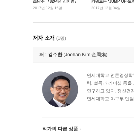
조남주 『82년생 김지영』
키워드는 ‘JUMP UP-도
공부를 잘하려면 그릿부터 키워라
1위
2017년 12월 15일
2017년 12월 04일
3장. 그릿을 시작하는 힘, 자기동기력
그릿은 동기에서 비롯된다
자율성, 자기동기력의 핵심
저자 소개
(1명)
이적 어머니의 자식 서울대 보내는 교육비법
한국 학생들이 중학교 때까지만 공부를 잘하는 이
저 :
김주환
(Joohan Kim,金周煥)
자율성으로 자기동기력을 키워라
동기부여와 ‘도파민’의 보상체계
미래가 불확실할수록 동기는 강해진다
연세대학교 언론영상학부
자기동기력의 비밀, 현실과 미래의 격차를 줄여라
력, 설득과 리더십 등을
연구하고 있다. 정신건
4장. 그릿을 완성하는 힘, 자기조절력
연세대학교 야구부 멘털 
그릿은 집념으로 완성된다
장점은 보고자 해야 보인다
집념의 원천, 자기조절력
자기조절력, 어떻게 강화할 것인가
작가의 다른 상품