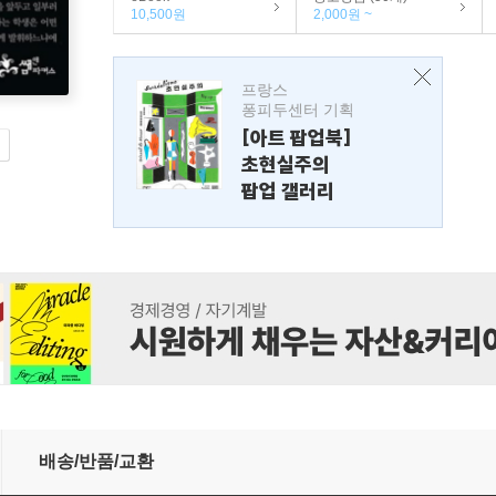
10,500원
2,000원 ~
프랑스
퐁피두센터 기획
[아트 팝업북]
초현실주의
팝업 갤러리
배송/반품/교환