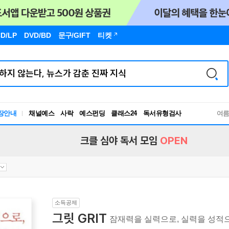
D/LP
DVD/BD
문구
/GIFT
티켓
장안내
채널예스
사락
예스펀딩
클래스24
독서유형검사
여
RBTI Lab
독서유형검사
크클 심야 독서 모임
OPEN
소득공제
그릿 GRIT
잠재력을 실력으로, 실력을 성적