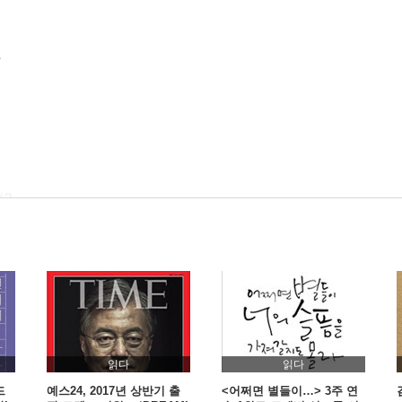
가
다?
읽다
읽다
드
예스24, 2017년 상반기 출
<어쩌면 별들이…> 3주 연