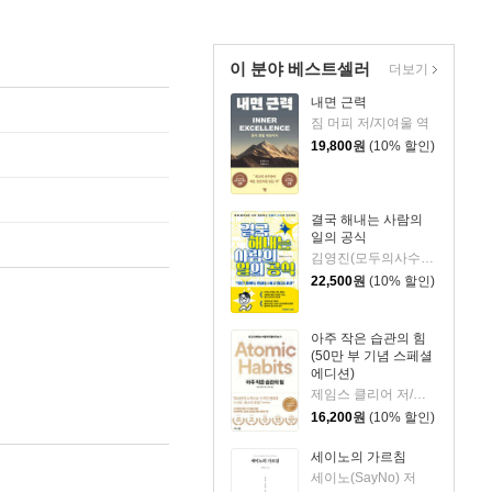
이 분야 베스트셀러
더보기
내면 근력
짐 머피 저/지여울 역
19,800
원
(10% 할인)
결국 해내는 사람의
일의 공식
김영진(모두의사수) 저
22,500
원
(10% 할인)
아주 작은 습관의 힘
(50만 부 기념 스페셜
에디션)
제임스 클리어 저/이한이 역
16,200
원
(10% 할인)
세이노의 가르침
세이노(SayNo) 저