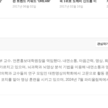
약’
판 트렌드 키워드 ‘DREAM’
속 1위로 도깨비 신드롬 이
어가
2017년 06월 02일
2017년 02월 16일
유
관심작가
 교수. 언론홍보대학원장을 역임했다. 내면소통, 마음근력, 명상, 
 가르치고 있으며, 뇌과학과 뇌영상 분석 기법을 이용해 내면소통과 
강의학과 교수들의 연구 모임인 대한명상의학회에서 고문으로 활동 중이
코치를 맡아 명상 훈련을 시키고 있으며, 2024년 7월 파리올림픽에서.