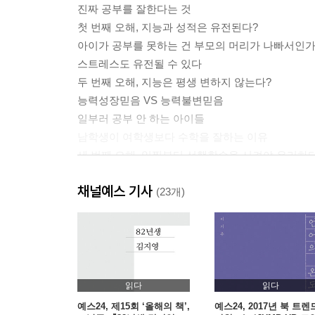
진짜 공부를 잘한다는 것
첫 번째 오해, 지능과 성적은 유전된다?
아이가 공부를 못하는 건 부모의 머리가 나빠서인
스트레스도 유전될 수 있다
두 번째 오해, 지능은 평생 변하지 않는다?
능력성장믿음 VS 능력불변믿음
일부러 공부 안 하는 아이들
남학생이 여학생보다 수학을 잘하는 이유
세 번째 오해, 일찍부터 선행학습을 시켜야 유리하
학년이 오를수록 성적이 떨어지는 영재
채널예스 기사
(23개)
2장. 그릿, 성취의 원동력
무엇이 성공을 이끌어내는가
그릿이란 무엇인가
그릿, 노력할 수 있는 능력
자기소개서에서 가산점을 줘야 하는 항목
읽다
읽다
그릿, 성공적인 삶의 필요조건
예스24, 제15회 ‘올해의 책’,
예스24, 2017년 북 트렌