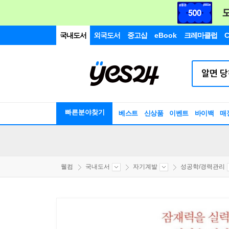
국내도서
외국도서
중고샵
eBook
크레마클럽
C
빠른분야찾기
베스트
신상품
이벤트
바이백
매
웰컴
국내도서
자기계발
성공학/경력관리