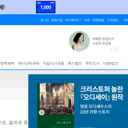
로그인
회원가입
마이페이지
카트
주문/배송
고객센터
Gl
름방학혜택
예사단독판매
이달의사은품
특가할인
추천도서
대량/법인
으로, 결과로 증명하는 공부법