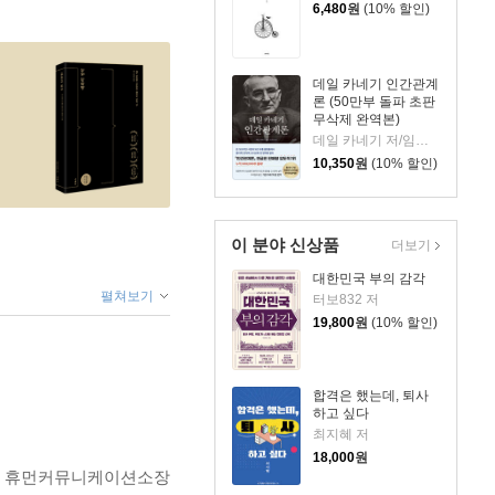
6,480
원
(10% 할인)
데일 카네기 인간관계
론 (50만부 돌파 초판
무삭제 완역본)
데일 카네기 저/임상훈 역
10,350
원
(10% 할인)
이 분야 신상품
더보기
대한민국 부의 감각
펼쳐보기
터보832 저
19,800
원
(10% 할인)
합격은 했는데, 퇴사
하고 싶다
최지혜 저
18,000
원
자 휴먼커뮤니케이션소장