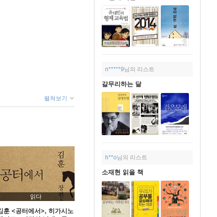
n*****9
님의 리스트
갈무리하는 달
펼쳐보기
h**o
님의 리스트
소재현 읽을 책
읽다
김훈 <공터에서>, 히가시노