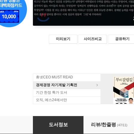
미리보기
사이즈비교
공유하기
휴넷CEO MUST READ
경제경영 자기계발 기획전
기간 한정 특가 도서
오직, 예스24에서만
그릿 GRIT
도서정보
리뷰/한줄평
(47/11)