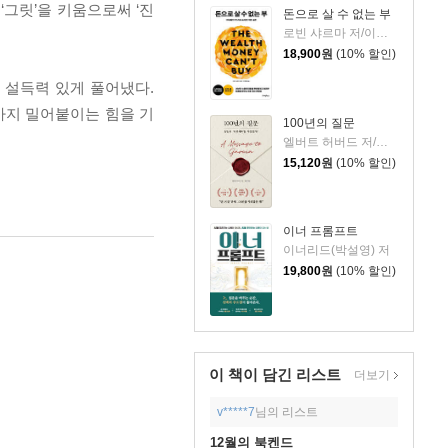
‘그릿’을 키움으로써 ‘진
돈으로 살 수 없는 부
로빈 샤르마 저/이영래 역
18,900
원
(10% 할인)
 설득력 있게 풀어냈다.
까지 밀어붙이는 힘을 기
100년의 질문
엘버트 허버드 저/충희 편
15,120
원
(10% 할인)
이너 프롬프트
이너리드(박설영) 저
19,800
원
(10% 할인)
이 책이 담긴
리스트
더보기
v*****7
님의 리스트
12월의 북켄드