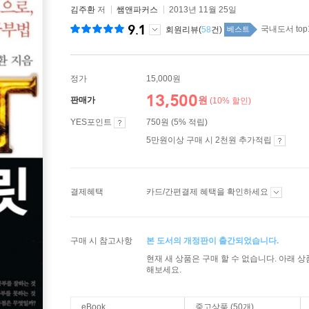
김주환
저
쌤앤파커스
2013년 11월 25일
9.1
국내도서 top
회원리뷰(
58
건)
베스트
정가
15,000원
13,500
원
판매가
(10% 할인)
YES포인트
750원 (5% 적립)
5만원이상 구매 시 2천원 추가적립
결제혜택
카드/간편결제 혜택을 확인하세요
구매 시 참고사항
본 도서의 개정판이 출간되었습니다.
현재 새 상품은 구매 할 수 없습니다. 아래 
해보세요.
eBook
중고상품 (50개)