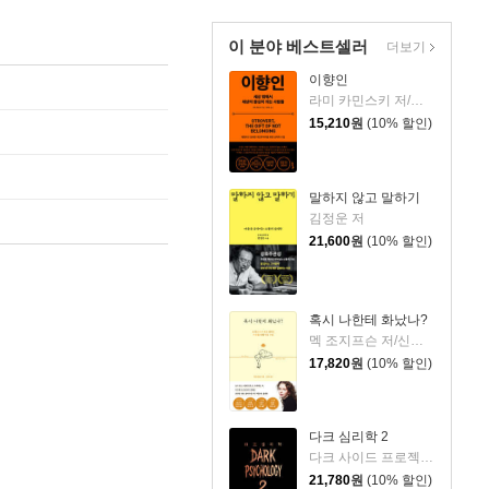
이 분야 베스트셀러
더보기
이향인
라미 카민스키 저/최지숙 역
15,210
원
(10% 할인)
말하지 않고 말하기
김정운 저
21,600
원
(10% 할인)
혹시 나한테 화났나?
멕 조지프슨 저/신동숙 역
17,820
원
(10% 할인)
다크 심리학 2
다크 사이드 프로젝트 저
21,780
원
(10% 할인)