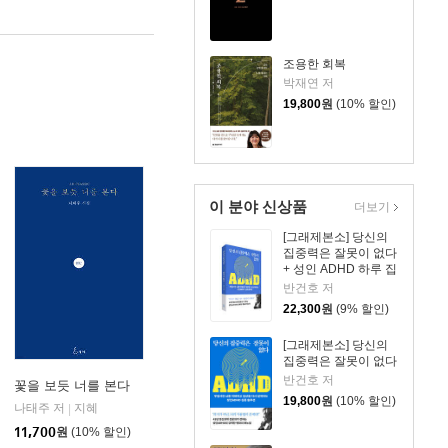
조용한 회복
박재연 저
19,800
원
(10% 할인)
이 분야 신상품
더보기
[그래제본소] 당신의
집중력은 잘못이 없다
+ 성인 ADHD 하루 집
중 리마인더 킷
반건호 저
22,300
원
(9% 할인)
[그래제본소] 당신의
집중력은 잘못이 없다
반건호 저
꽃을 보듯 너를 본다
19,800
원
(10% 할인)
나태주 저
지혜
|
11,700
원
(10% 할인)