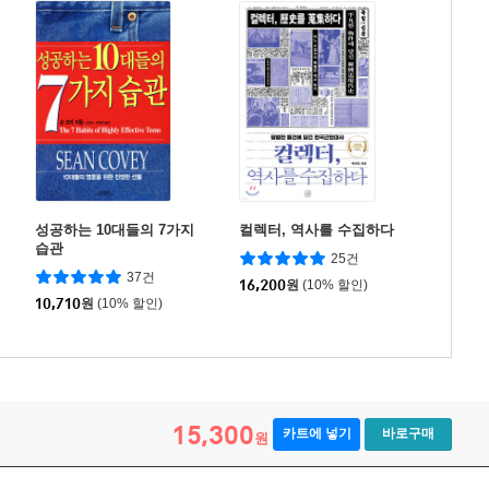
성공하는 10대들의 7가지
컬렉터, 역사를 수집하다
습관
25건
37건
16,200
원
(10% 할인)
10,710
원
(10% 할인)
15,300
카트에 넣기
바로구매
원