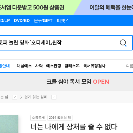
D/LP
DVD/BD
문구
/GIFT
티켓
독서유형검사
장안내
채널예스
사락
예스펀딩
클래스24
여
RBTI Lab
독서유형검사
크클 심야 독서 모임
OPEN
 심...
쉽게 읽는 심리...
소득공제
2014 올해의 책
너는 나에게 상처를 줄 수 없다