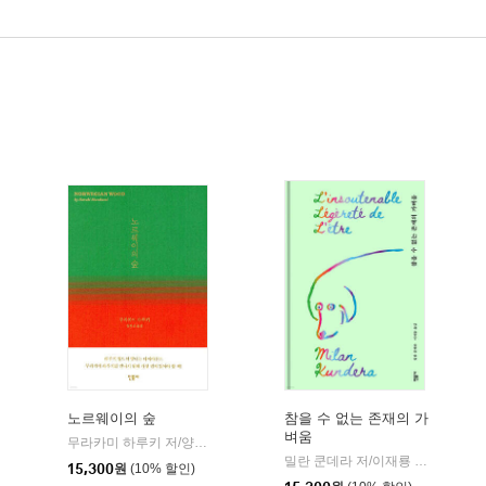
노르웨이의 숲
참을 수 없는 존재의 가
벼움
민음사
무라카미 하루키 저/양억관 역
민음사
|
밀란 쿤데라 저/이재룡 역
민음사
|
15,300
원
(10% 할인)