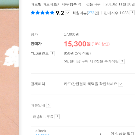
배르벨 바르데츠키
저/
두행숙
역
걷는나무
2013년 11월 20일
9.2
회원리뷰(
272
건)
판매지수 1,038
정가
17,000원
15,300
원
판매가
(10% 할인)
YES포인트
850원 (5% 적립)
5만원이상 구매 시 2천원 추가적립
결제혜택
카드/간편결제 혜택을 확인하세요
배송안내
배송비 : 무료
eBook
이 상품을 팔기