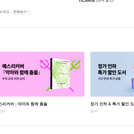
15,300
원
(10% 할인)
보세요.
전체보기
스리커버 : 악마와 함께 춤을
정가 인하 & 특가 할인 
진시
상시