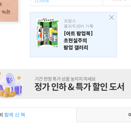
12,500원
프랑스
퐁피두센터 기획
[아트 팝업북]
초현실주의
팝업 갤러리
들이
함께 산 책