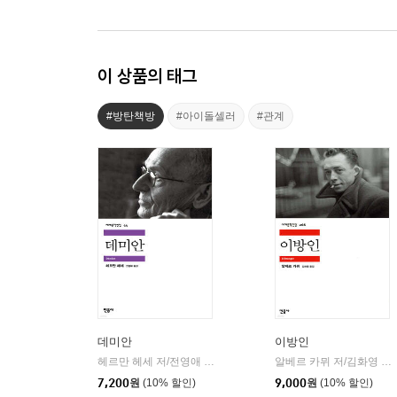
이 상품의 태그
#방탄책방
#아이돌셀러
#관계
데미안
이방인
헤르만 헤세 저/전영애 역
민음사
알베르 카뮈 저/김화영 역
|
|
7,200
원
(10% 할인)
9,000
원
(10% 할인)