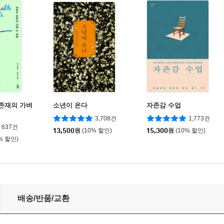
 존재의 가벼
소년이 온다
자존감 수업
3,708건
1,773건
637건
13,500
원
(10% 할인)
15,300
원
(10% 할인)
% 할인)
배송/반품/교환