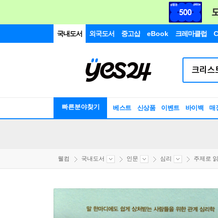
국내도서
외국도서
중고샵
eBook
크레마클럽
C
빠른분야찾기
베스트
신상품
이벤트
바이백
매
웰컴
국내도서
인문
심리
주제로 읽는