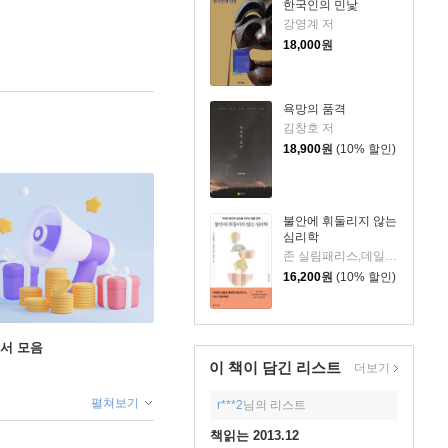
한국인의 민낯
강영계 저
18,000
원
욕망의 품격
김창호 저
18,900
원
(10% 할인)
불안에 휘둘리지 않는
심리학
존 실림패리스,데일리 디애나 슈워츠 저/이연규 역
16,200
원
(10% 할인)
도서 모음
이 책이 담긴
리스트
더보기
펼쳐보기
r***2
님의 리스트
책읽는 2013.12