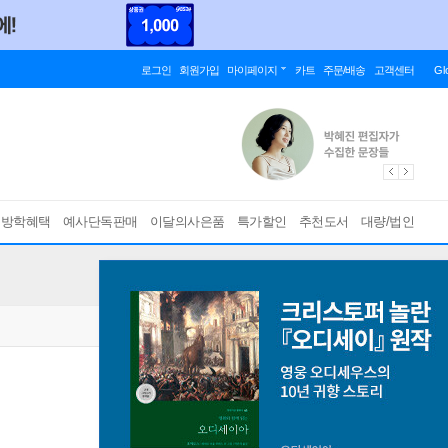
로그인
회원가입
마이페이지
카트
주문/배송
고객센터
Gl
름방학혜택
예사단독판매
이달의사은품
특가할인
추천도서
대량/법인