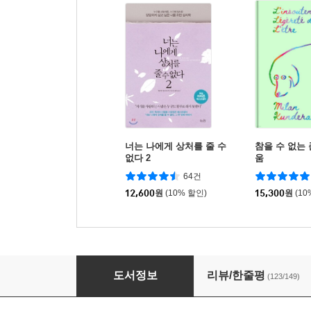
너는 나에게 상처를 줄 수
참을 수 없는
없다 2
움
64건
12,600
원
(10% 할인)
15,300
원
(10
너는 나에게 상처를 줄 수 없다
도서정보
리뷰/한줄평
(123/149)