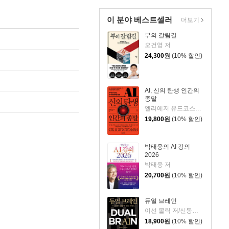
이 분야 베스트셀러
더보기
부의 갈림길
오건영 저
24,300
원
(10% 할인)
AI, 신의 탄생 인간의
종말
엘리에저 유드코스키,네이트 소아레스 공저/고영훈 역
19,800
원
(10% 할인)
박태웅의 AI 강의
2026
박태웅 저
20,700
원
(10% 할인)
듀얼 브레인
이선 몰릭 저/신동숙 역
18,900
원
(10% 할인)