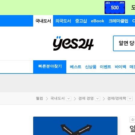
국내도서
외국도서
중고샵
eBook
크레마클럽
C
빠른분야찾기
베스트
신상품
이벤트
바이백
매
웰컴
국내도서
경제 경영
경제/경제학
소
앞