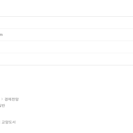
mm
경제전망
일반
년 교양도서