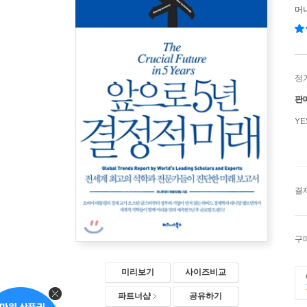
머
정
판
Y
결
구
미리보기
사이즈비교
파트너샵
공유하기