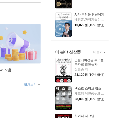
AI가 두려운 당신에게
배경훈,과학기술정보통신부 저
16,020
원
(10% 할인)
이 분야 신상품
더보기
인플레이션은 누구를
부자로 만드는가
신환종 저
도서 모음
24,120
원
(10% 할인)
펼쳐보기
넥스트 스티브 잡스
제프리 케인(Geoffrey Cain) 저/이민석 역
28,800
원
(10% 할인)
차이나 시그널