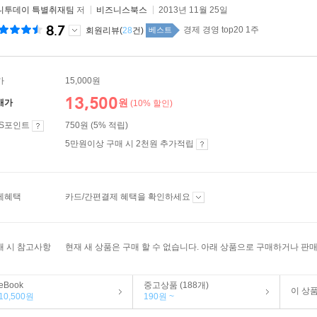
니투데이 특별취재팀
저
비즈니스북스
2013년 11월 25일
8.7
경제 경영 top20 1주
회원리뷰(
28
건)
베스트
가
15,000원
13,500
원
매가
(10% 할인)
ES포인트
750원 (5% 적립)
5만원이상 구매 시 2천원 추가적립
제혜택
카드/간편결제 혜택을 확인하세요
매 시 참고사항
현재 새 상품은 구매 할 수 없습니다. 아래 상품으로 구매하거나 판매
eBook
중고상품 (188개)
이 상
10,500원
190원 ~