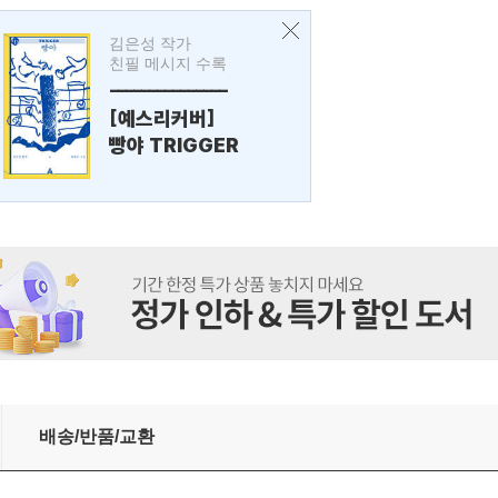
김은성 작가
친필 메시지 수록
---------------
[예스리커버]
빵야 TRIGGER
배송/반품/교환