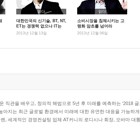
읽다
읽다
새
대한민국의 신기술, BT, NT,
소비시장을 침체시키는 고
ET는 경쟁력 없으나 IT는
령화 암초를 넘어라
우위다
2013년 12월 13일
2013년 12월 06일
업
직관을 배우고, 창의적 해법으로 5년 후 미래를 예측하는 ‘2018 
높아지는 최근 글로벌 환경에서 미래에 대한 유연한 대응을 가능하게
렌, 세계적인 경영컨설팅 업체 AT커니의 로디시나 회장, 오바마 대