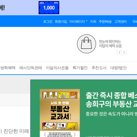
로그인
회원가입
마이페이지
카트
주문/배송
고객센터
Gl
름방학혜택
예사단독판매
이달의사은품
특가할인
추천도서
대량/법인
 진단한 미래 보고서