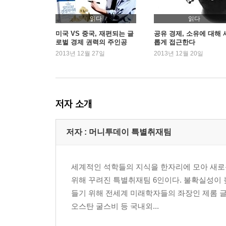
제2장. 세계 시장을 재편할 새로운 기술
1. 산업 구조에 들이닥친 혁신의 시작
읽다
읽다
공급과잉이 불러온 산업의 재편
미국 VS 중국, 재편되는 글
공유 경제, 소유에 대해 
로벌 경제 권력의 주인공
롭게 접근한다
획기적인 기술 발전으로 변화의 속도가 빨라진다
은?
2013년 12월 27일
2013년 12월 20일
제조업의 진화
2. 세계가 주목해야 할 기술들
기술이 바꿔 놓을 일상과 사회 구조
5년 후 미래를 이끌 IT, 소재, 로보틱스 기술
저자 소개
창조적 가치를 창출하는 기술 간의 결합, 융합 신산
3. 가치사슬의 혁명이 시작된다
저자 : 머니투데이 특별취재팀
상상을 앞서 가는 라이프 스타일의 변화
소규모 창조 기업이 리드하는 을갑 생태계
새로운 산업혁명, IP TV와 3D 프린팅
세계적인 석학들의 지식을 한자리에 모아 새로운 
4. 앞으로 5년 테크놀로지 시나리오
위해 꾸려진 특별취재팀 6인이다. 불확실성이 
주도권 확보를 위한 글로벌 기술 전쟁
들기 위해 전세계 미래학자들의 좌장인 제롬 글
1.5류 기술국으로서의 경쟁 우위
오스탄 굴스비 등 국내외...
기술 개발의 난관에 부딪힌 비판적 시나리오