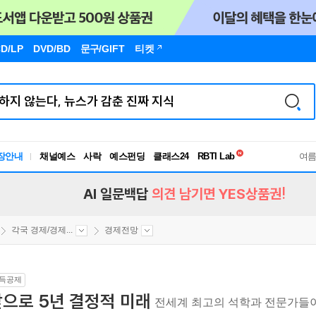
D/LP
DVD/BD
문구
/GIFT
티켓
독서유형검사
장안내
채널예스
사락
예스펀딩
클래스24
RBTI Lab
여
독서유형검사
AI 일문백답
의견 남기면 YES상품권!
각국 경제/경제...
경제전망
득공제
으로 5년 결정적 미래
전세계 최고의 석학과 전문가들이