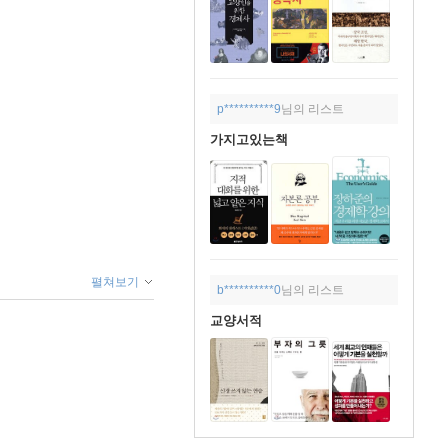
p**********9
님의 리스트
가지고있는책
펼쳐보기
b**********0
님의 리스트
교양서적