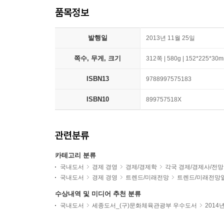
품목정보
발행일
2013년 11월 25일
쪽수, 무게, 크기
312쪽 | 580g | 152*225*30
ISBN13
9788997575183
ISBN10
899757518X
관련분류
카테고리 분류
국내도서
경제 경영
경제/경제학
각국 경제/경제사/전망
국내도서
경제 경영
트렌드/미래전망
트렌드/미래전망
수상내역 및 미디어 추천 분류
국내도서
세종도서_(구)문화체육관광부 우수도서
2014