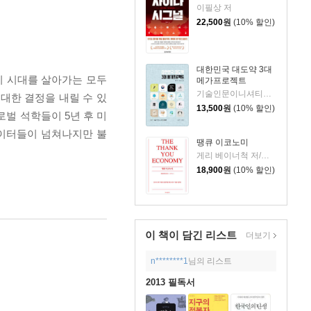
이필상 저
22,500
원
(10% 할인)
대한민국 대도약 3대
이 시대를 살아가는 모두
메가프로젝트
기술인문이니셔티브 집현 저
 대한 결정을 내릴 수 있
13,500
원
(10% 할인)
로벌 석학들이 5년 후 미
데이터들이 넘쳐나지만 불
땡큐 이코노미
게리 베이너척 저/박선주 역
18,900
원
(10% 할인)
이 책이 담긴
리스트
더보기
n********1
님의 리스트
2013 필독서