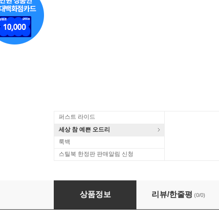
퍼스트 라이드
세상 참 예쁜 오드리
룩백
스틸북 한정판 판매알림 신청
Amy Macdonald - This Is The Life (Ltd)(Whit
상품정보
리뷰/한줄평
(0/0)