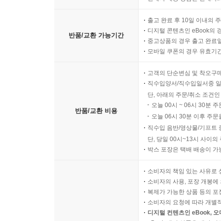
출고 완료 후 10일 이내의 
디지털 콘텐츠인 eBook의 
반품/교환 가능기간
중고상품의 경우 출고 완료일
모바일 쿠폰의 경우 유효기간(
고객의 단순변심 및 착오구
직수입양서/직수입일서중 일
단, 아래의 주문/취소 조건인
오늘 00시 ~ 06시 30분 
반품/교환 비용
오늘 06시 30분 이후 주문
직수입 음반/영상물/기프트 
단, 당일 00시~13시 사이
박스 포장은 택배 배송이 가
소비자의 책임 있는 사유로 
소비자의 사용, 포장 개봉에 
복제가 가능한 상품 등의 포장을 
소비자의 요청에 따라 개별
디지털 컨텐츠인 eBook, 