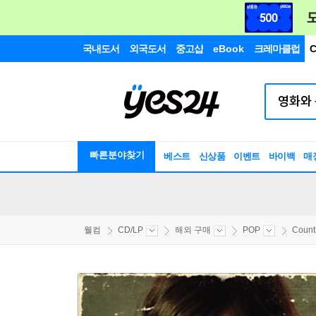
국내도서
외국도서
중고샵
eBook
크레마클럽
C
빠른분야찾기
베스트
신상품
이벤트
바이백
매
웰컴
CD/LP
해외 구매
POP
Count