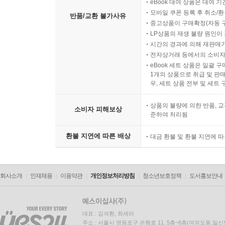
eBook 대여 상품은 대여 기
모바일 쿠폰 등록 후 취소/환
반품/교환 불가사유
중고상품이 구매확정(자동 
LP상품의 재생 불량 원인이 기
시간의 경과에 의해 재판매가
전자상거래 등에서의 소비자
eBook 세트 상품은 일괄 
1개의 상품으로 취급 및 판매
우, 세트 상품 전부 및 세트
상품의 불량에 의한 반품, 교
소비자 피해보상
준하여 처리됨
환불 지연에 따른 배상
대금 환불 및 환불 지연에 
회사소개
인재채용
이용약관
개인정보처리방침
청소년보호정책
도서홍보안내
대표 : 김석환, 최세라
주소 : 서울시 영등포구 은행로 11, 5층~6층(여의도동,일신