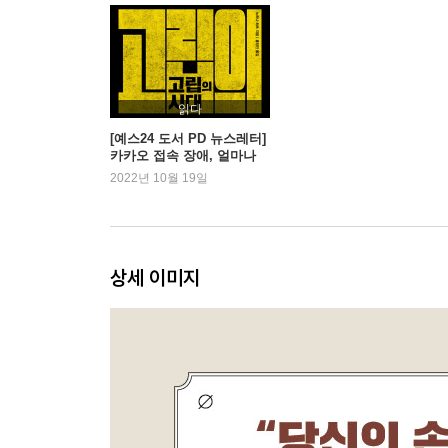
PART 03 시계의 상식학
시계 애호가도 인정하는 정상급 시계 브랜드 | 3대 
얇은 것은 훌륭하다 | 손목시계의 품질은 홀마크에 나
| 새로운 골드 케이스는 무엇이 다를까? | 시계 선택
읽다
[예스24 도서 PD 뉴스레터]
카카오 접속 장애, 얼마나
PART 04 시계의 감상학
불편하셨나요? - 『고립의
2022년 10월 19일
시대』 외
[다이얼] 포인트는 마감과 질감, 소재 | [인덱스] 
얇으면 디자인 | [케이스] 실용 소재라서 더욱 흥미
진정한 시계 애호가 | [사양] 시계를 읽는 법
상세 이미지
PART 05 시계의 기술학
디지털 시대의 문제를 극복한 소재 기술 | 섬세한 시
표면 처리 | 끝없이 진화하는 동력 장치 | 시계의 가
PART 06 손목시계 브랜드 30선