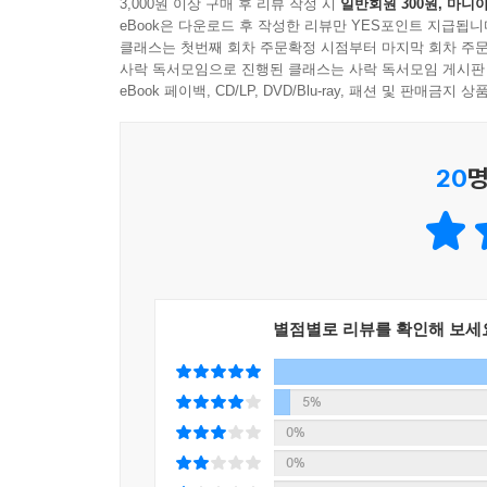
3,000원 이상 구매 후 리뷰 작성 시
일반회원 300원, 마니아
그렇기에 시계의 문화적 가치와 역사적 사실을 이해
eBook은 다운로드 후 작성한 리뷰만 YES포인트 지급됩니
클래스는 첫번째 회차 주문확정 시점부터 마지막 회차 주문
나의 결을 나타내고 나의 격을 높이는 특별한 도구
사락 독서모임으로 진행된 클래스는 사락 독서모임 게시판
시계는 자기 표현의 도구로 진화하고 있다
eBook 페이백, CD/LP, DVD/Blu-ray, 패션 및 판매금
“요즘 같은 시대에 누가 손목시계로 시간을 봅니까?
20
명
스위스 시계 브랜드 ‘블랑팡’을 부흥시키고 ‘위블로
그로부터 10여 년이 지난 현재, 그의 예언은 적
품격을 높이는 중요한 아이템이 되었다. 한마디로 
시계를 아는 만큼 나를 더욱 잘 드러낼 수 있다.
이를 돕기 위해 이 책은 다이얼, 인덱스, 시곗바늘,
별점별로 리뷰를 확인해 보세
있다. 또한 소재와 표면 처리법, 첨단 동력 장치,
브레게, 랑에 운트 죄네, 예거 르쿨트르 등 세계적
정보를 담고 있다. 이를 통해 브랜드와 모델을 보는
5%
0%
스마트폰이 있는데 굳이 무겁게 시계를 차야 하느냐
0%