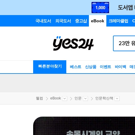
국내도서
외국도서
중고샵
eBook
크레마클럽
C
빠른분야찾기
베스트
신상품
이벤트
바이백
매
웰컴
eBook
인문
인문학산책