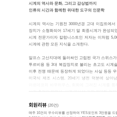
시계의 역사와 문화, 그리고 감상법까지
인류의 시간과 함께한 위대한 도구의 인문학
시계의 역사는 기원전 3000년경 고대 이집트에서
장치가 소형화되어 17세기 말 회중시계가 완성되었
시계 전문가이자 칼럼니스트인 저자는 이처럼 5,0
시계에 관한 모든 지식을 소개한다.
알프스 고산지대에 둘러싸인 고립된 국가 스위스가 
투르비용 등 3대 복잡장치로 불리는 초고도 시계
이후 전쟁 때문에 등장하게 되었다는 사실 등등 
미국식 제조 시스템, 20세기 냉전 덕분에 살아
아르데코와 바우하우스, 회화에 그려진 시계를 통
시간 측정의 발전사, 시계 역사상 가장 위대한 천
장인, 세계 3대 시계 그룹 리치몬트, 스와치, LVM
회원리뷰
(20건)
저자의 말처럼 시계의 역사는 인간이 지닌 지적 
매주 10건의 우수리뷰를 선정하여 YES포인트 3만원을 드