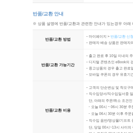
반품/교환 안내
※ 상품 설명에 반품/교환과 관련한 안내가 있는경우 아래 
마이페이지 >
반품/교환 신청
반품/교환 방법
판매자 배송 상품은 판매자와
출고 완료 후 10일 이내의 
디지털 콘텐츠인 eBook의 
반품/교환 가능기간
중고상품의 경우 출고 완료일
모바일 쿠폰의 경우 유효기간(
고객의 단순변심 및 착오구
직수입양서/직수입일서중 일
단, 아래의 주문/취소 조건인
오늘 00시 ~ 06시 30분 
반품/교환 비용
오늘 06시 30분 이후 주문
직수입 음반/영상물/기프트 
단, 당일 00시~13시 사이