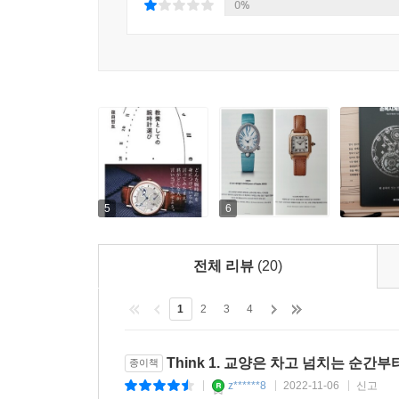
손목시계가 자신의 삶을 풍요롭게 만들어준다면 어
0%
새겨 나가는 것 자체에 가치가 있기 때문이다. 모
맞서는 동역학의 역사가 담겨 있듯이, 시계에는 인
여전히 사랑받는 이유는 최신 기기들이 따라잡고 싶
교양》은 바로 그 시간의 역사를 다시 새길 기회를 
5
6
전체 리뷰
(20)
1
2
3
4
Think 1. 교양은 차고 넘치는 순간
종이책
z******8
2022-11-06
신고
|
|
|