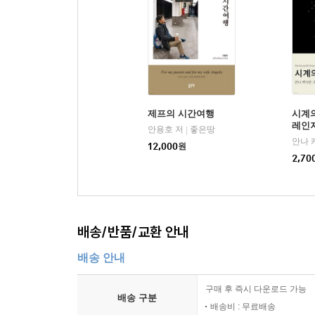
제프의 시간여행
시계의
레인
안용호 저
좋은땅
|
안나 
12,000
원
2,70
배송/반품/교환 안내
배송 안내
구매 후 즉시 다운로드 가능
배송 구분
배송비 : 무료배송