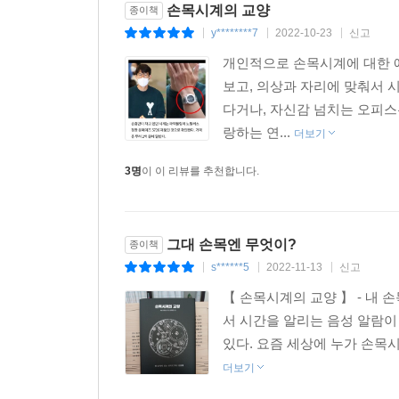
손목시계의 교양
종이책
y********7
2022-10-23
신고
|
|
|
개인적으로 손목시계에 대한 
보고, 의상과 자리에 맞춰서 
다거나, 자신감 넘치는 오피스
랑하는 연...
더보기
3명
이 이 리뷰를 추천합니다.
그대 손목엔 무엇이?
종이책
s******5
2022-11-13
신고
|
|
|
【 손목시계의 교양 】 - 내 
서 시간을 알리는 음성 알람이
있다. 요즘 세상에 누가 손목시
더보기