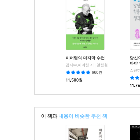
이어령의 마지막 수업
당신의
아야
김지수,이어령 저
열림원
|
쇼펜하
660건
11,500
원
11,7
이 책과
내용이 비슷한 추천 책