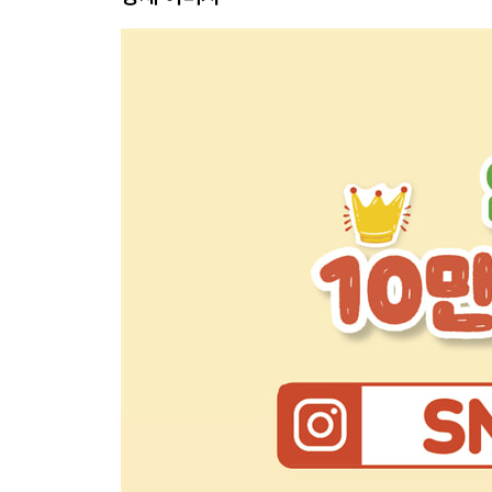
10 두부튀김덮밥
11 마파감자덮밥
12 명란계란덮밥
13 베이컨갈릭볶음밥
14 불고기크림리소토
15 새송이버섯덮밥
16 소고기가지계란덮밥
17 소고기덮밥(규동)
18 소고기카레볶음밥
19 소고기파인애플볶음밥
20 순두부계란덮밥
21 양배추크림리소토
22 양파감자덮밥
23 양파계란덮밥
24 콘치즈덮밥
25 크래미수프덮밥
26 훈제오리고기볶음밥