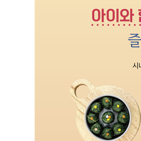
04 감자김볶음
05 고구마볶음
06 고구마우유조림
07 김전
08 나물무침 3(시금치무침, 콩나물무침, 무나물)
09 느타리버섯우유들깨조림
10 닭고기감자조림
11 닭고기된장볶음
12 닭고기들깨조림
13 닭고기우유조림
14 닭고기전
15 닭봉조림
16 당근고구마맛탕
17 당근그라탱
18 당근버터조림
19 당근스크램블에그
20 당근전
21 당면김무침