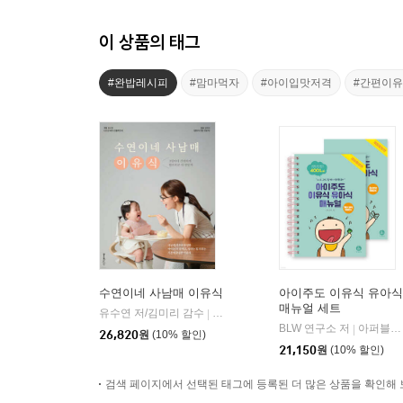
이 상품의 태그
#완밥레시피
#맘마먹자
#아이입맛저격
#간편이
수연이네 사남매 이유식
아이주도 이유식 유아식
매뉴얼 세트
유수연 저/김미리 감수
레시피팩토리(단행)
|
BLW 연구소 저
아퍼블리싱
|
26,820
원
(10% 할인)
21,150
원
(10% 할인)
검색 페이지에서 선택된 태그에 등록된 더 많은 상품을 확인해 