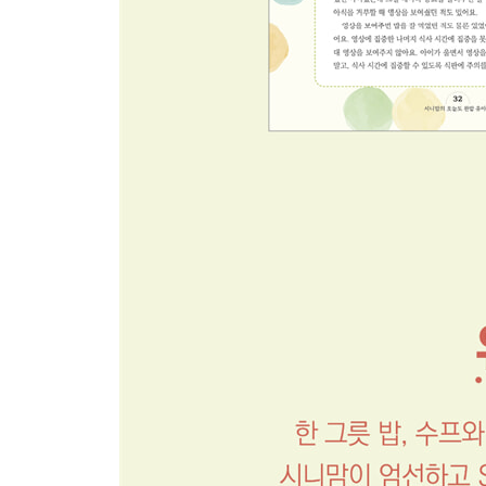
02 닭다리백숙과닭죽
03 밥버거
04 버섯크림빠네파스타
05 반반카레(시금치카레, 옥수수카레)
06 밥케이크
07 아기초밥
08 중식세트(짜장밥, 멘보샤, 표고탕수육)
09 햄버거세트(햄버거, 콘샐러드와 감자튀김)
10 분식세트(궁중떡볶이, 꼬마김밥, 꼬치어묵탕)