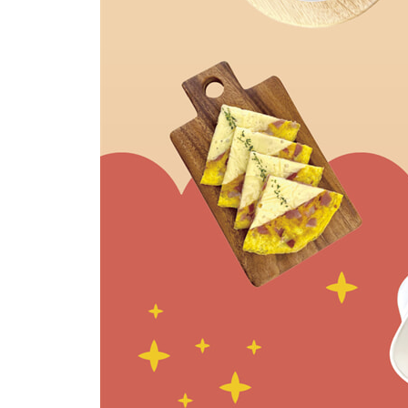
22 돈가스
23 돼지고기배추조림
24 두부강정
25 두부김무침
26 두부동그랑땡
27 두부찜
28 두부치즈버무리
29 두부카레무침
30 떡갈비
31 메추리알카레조림
32 베이컨배추볶음
33 베이컨치즈전
34 불고기전
35 브로콜리우유조림
36 새우너깃
37 새우무조림
38 소고기두부조림