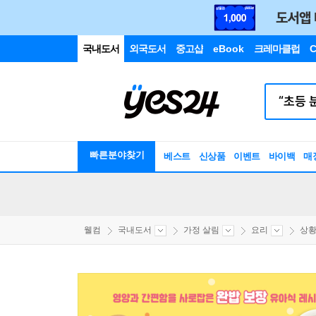
국내도서
외국도서
중고샵
eBook
크레마클럽
C
빠른분야찾기
베스트
신상품
이벤트
바이백
매
웰컴
국내도서
가정 살림
요리
상