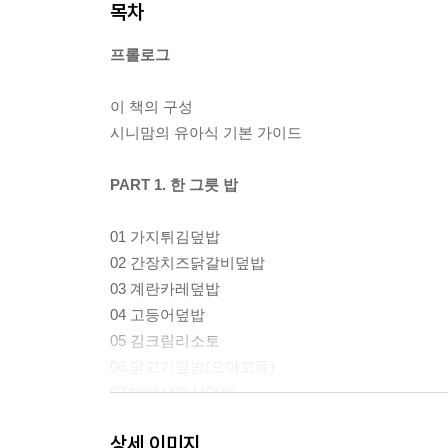
목차
프롤로그
이 책의 구성
시니맘의 유아식 기본 가이드
PART 1. 한 그릇 밥
01 가지튀김덮밥
02 간장치즈닭갈비덮밥
03 계란카레덮밥
04 고등어덮밥
05 김크림리소토
06 닭고기덮밥(오야꼬동)
07 대패삼겹살덮밥
08 돈가스덮밥(가츠동)
상세 이미지
09 두부김조림덮밥