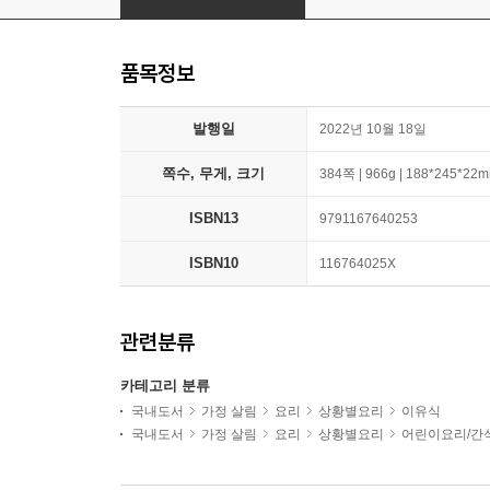
품목정보
발행일
2022년 10월 18일
쪽수, 무게, 크기
384쪽 | 966g | 188*245*22
ISBN13
9791167640253
ISBN10
116764025X
관련분류
카테고리 분류
국내도서
가정 살림
요리
상황별요리
이유식
국내도서
가정 살림
요리
상황별요리
어린이요리/간