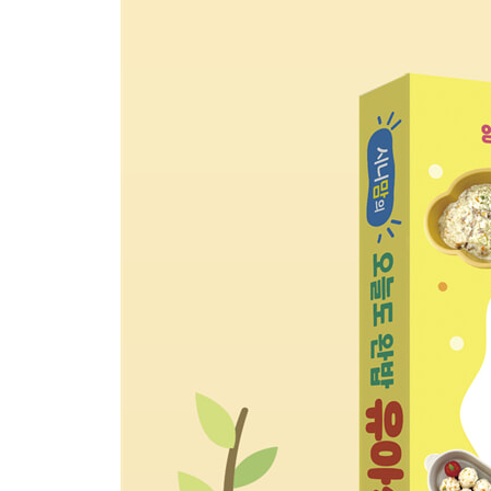
PART 2. 수프와 국
01 감자들깻국
02 감자양파수프와 크루통
03 계란감잣국
04 계란된장국
05 고구마브로콜리수프
06 김된장국
07 다시마감잣국
08 단호박수프
09 닭개장
10 된장미역국
11 된장순두부
12 맑은대구탕
13 밥새우매생이떡국
14 배추콩나물국