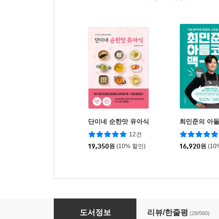
단이네 순한맛 유아식
최민준의 아들
12건
19,350
원
(10% 할인)
16,920
원
(10
시니맘의 오늘도 완밥 유아식
도서정보
리뷰/한줄평
(28/560)