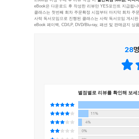
간편하면서도 맛까지 사로잡아야 합니다. 책의 요
eBook은 다운로드 후 작성한 리뷰만 YES포인트 지급됩니
헷갈릴 수 있는 부분들도 최대한 없게 했습니다. 
클래스는 첫번째 회차 주문확정 시점부터 마지막 회차 주문
어느 순간부터 완밥을 하게 될 것입니다.
사락 독서모임으로 진행된 클래스는 사락 독서모임 게시판
eBook 페이백, CD/LP, DVD/Blu-ray, 패션 및 판매금
요리들은 한 그릇 밥 / 수프와 국 / 반찬 / 간식
용이합니다. 아이를 위한 저자극 김치 2종류까지 수
28
명
유아식 초보 부모를 위한 유아식 기본 정보 수록
주재료별 요리 표와 식단표를 참고하여 더욱 효율
유아식 각 세부시기에 대한 설명, 식기류의 종류와
분들의 고민을 해결하면서 얻은 경험까지 QnA로 
별점별로 리뷰를 확인해 보세
또한 하나의 주재료로 만들 수 있는 수록 요리들을
분들을 위해 참고할 수 있는 식단표까지 있습니다. 
가질 수 있을 것입니다!
11%
4%
0%