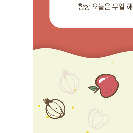
56 크래미김전
57 크래미오이샐러드
58 팽이버섯치즈전
- 아주 쉬운 기본 밑반찬 15
PART 4 간식
01 간장떡꼬치
02 감자버터구이
03 감자치즈떡
04 감자프리타타
05 계란떡볶이
06 고구마당근치즈전
07 고구마에그슬럿
08 고구마칩
09 두부치즈크로켓
10 라이스페이퍼치즈스틱