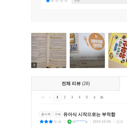
0%
3
전체 리뷰
(28)
1
2
3
4
5
유아식 시작으로는 부적합
종이책
구매
m*******a
2024-10-04
신고
|
|
|