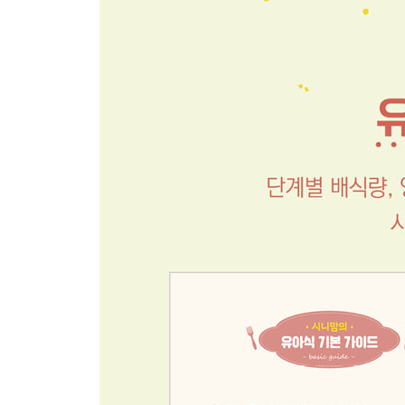
11 마늘스틱
12 맛밤
13 매쉬드포테이토
14 베이컨크림떡볶이
5 시금치프리타타
16 오코노미야키
17 옥수수계란모닝빵
18 옥수수튀김
19 치킨너깃
20 콘치즈
21 크림새우
22 팝콘치킨
23 허니버터갈릭치킨떡강정
PART 5 한 그릇 요리
01 간장비빔국수