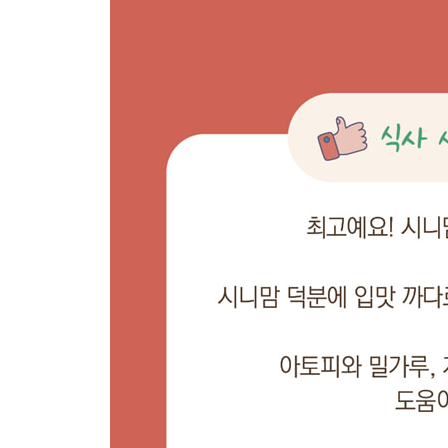
39 소고기무조림
40 소고기배추들깨볶음
41 소고기애호박볶음
42 소고기오이볶음
43 소고기콩나물볶음
44 시금치전
45 애호박그라탱
46 애호박치즈크로켓
47 양파조림
48 어묵잡채
49 오이된장무침
50 차돌박이가지볶음
51 청경채전
52 콩나물잡채
53 콩나물전
54 콩나물카레볶음
55 크래미강정