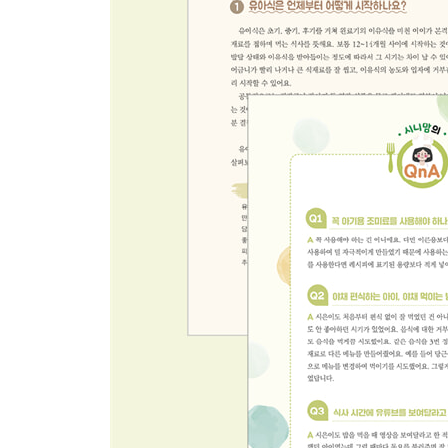
02 김국수
03 꽃묵밥
04 두부주먹밥
05 멸치마요주먹밥
06 밥도그
07 볶음우동
08 순두부국수
09 아란치니
10 오므라이스
11 옥수수크림우동
12 우유들깨국수
13 치킨도리아
14 크림카레우동
15 피자밥
PART 6 스페셜 요리
01 고등어케일쌈밥