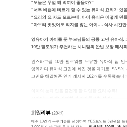
“오늘은 무얼 해 먹여야 좋을까?”
“너무 바쁜데 빠르게 할 수 있는 유아식 요리가 있을
“요리의 요 자도 모르는데, 아이 음식은 어떻게 만
“아무리 맛있어도 먹지를 않는 아이…. 식사 시간만
영유아기 아이를 둔 부모님들의 공통 고민 유아식. 
10만 팔로워가 추천하는 시니맘의 완밥 보장 레시피 
인스타그램 10만 팔로워를 보유한 유아식 탑 
양육하며 유아식 고민에 빠진 것을 계기로, SNS에
고민을 해결해준 인기 레시피 182개를 수록했습니다
아이의 눈과 입을 즐겁게 할 다양한 요리 수록!
요린이도 쉽게! 간편한 과정과 친절한 설명!
회원리뷰
업무에 육아에 집안일까지, 너무나도 바쁜 부모님들
(28건)
신경 써야 할 점이 너무 많죠. 무엇보다 오랜 
매주 10건의 우수리뷰를 선정하여 YES포인트 3만원을 드
3,000원 이상 구매 후 리뷰 작성 시
일반회원 300원, 마니아