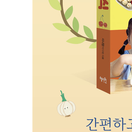
15 새우뭇국
16 새우순두부계란탕
17 소고기당면국
18 소고기뭇국
19 소고기미역국
20 순두부콩나물국
21 시금치된장국
22 애호박두부젓국
23 양송이수프
24 콘수프
25 크래미계란국
PART 3. 반찬
01 가지된장볶음
02 가지치즈구이
03 가지크로켓