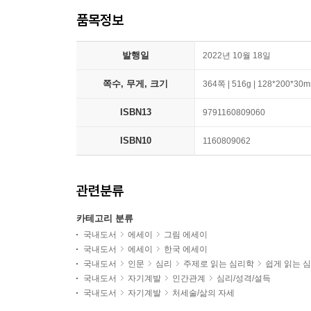
품목정보
발행일
2022년 10월 18일
쪽수, 무게, 크기
364쪽 | 516g | 128*200*30
ISBN13
9791160809060
ISBN10
1160809062
관련분류
카테고리 분류
국내도서
에세이
그림 에세이
국내도서
에세이
한국 에세이
국내도서
인문
심리
주제로 읽는 심리학
쉽게 읽는 
국내도서
자기계발
인간관계
심리/성격/설득
국내도서
자기계발
처세술/삶의 자세