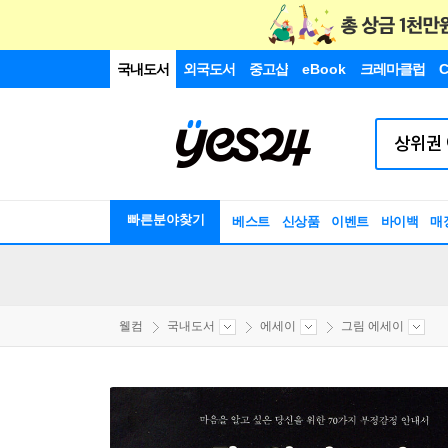
국내도서
외국도서
중고샵
eBook
크레마클럽
C
빠른분야찾기
베스트
신상품
이벤트
바이백
매
웰컴
국내도서
에세이
그림 에세이