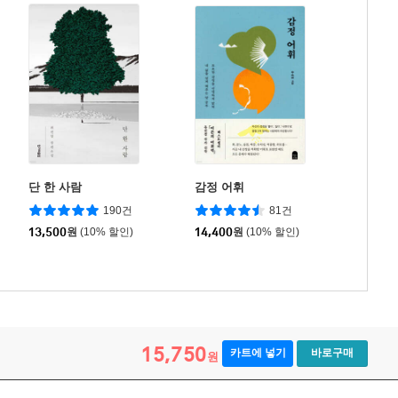
단 한 사람
감정 어휘
190건
81건
13,500
원
(10% 할인)
14,400
원
(10% 할인)
15,750
카트에 넣기
바로구매
원