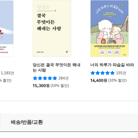
당신은 결국 무엇이든 해내
너의 하루가 따숩길 바라
는 사람
1,193건
155건
284건
% 할인)
14,400
원
(10% 할인)
15,300
원
(10% 할인)
배송/반품/교환