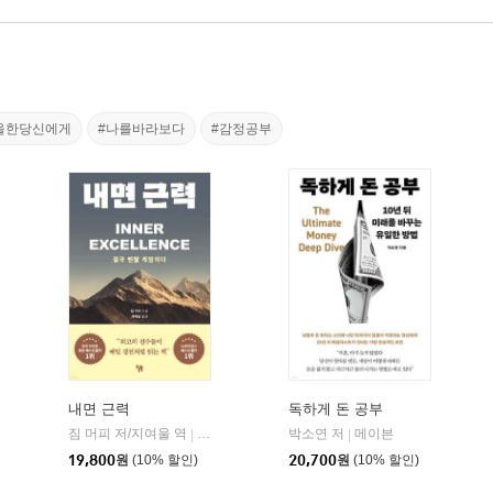
울한당신에게
#나를바라보다
#감정공부
내면 근력
독하게 돈 공부
짐 머피 저/지여울 역
현대지성
윌북(willbook)
박소연 저
메이븐
|
|
|
19,800
원
(10% 할인)
20,700
원
(10% 할인)