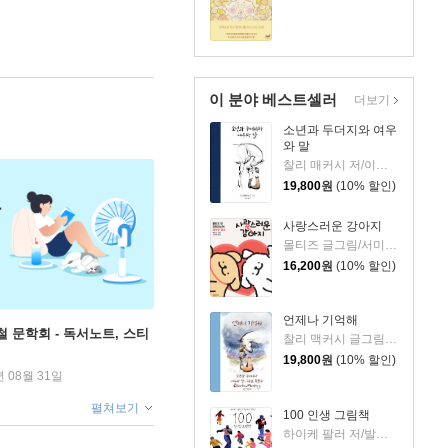
이 분야 베스트셀러
더보기
소년과 두더지와 여우
와 말
찰리 매커시 저/이진경 역
19,800
원
(10% 할인)
사랑스러운 강아지
몰티즈 글그림/서미영 역
16,200
원
(10% 할인)
언제나 기억해
철 문학회 - 독서노트, 스티
찰리 맥커시 글그림/이진경 역
19,800
원
(10% 할인)
년 08월 31일
펼쳐보기
100 인생 그림책
하이케 팔러 저/발레리오 비달리 그림/김서정 역