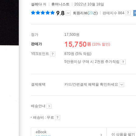
설레다
저
휴머니스트
2022년 10월 18일
9.8
회원리뷰(
23
건)
판매지수 864
정가
17,500원
15,750
원
판매가
(10% 할인)
YES포인트
870원 (5% 적립)
5만원이상 구매 시 2천원 추가적립
결제혜택
카드/간편결제 혜택을 확인하세요
배송안내
배송비 : 무료
eBook
이 상품을 팔기