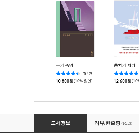
구의 증명
홍학의 자리
787건
10,800
원
(10% 할인)
12,600
원
(10
The Black Book 검은 감정
도서정보
리뷰/한줄평
(10/13)