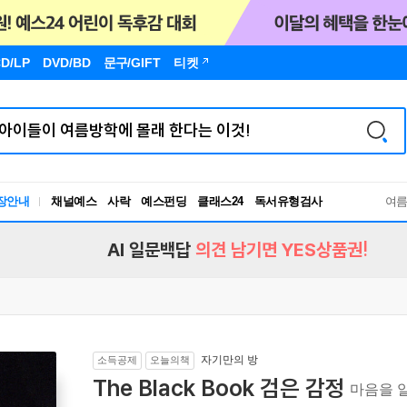
D/LP
DVD/BD
문구
/GIFT
티켓
독서유형검사
장안내
채널예스
사락
예스펀딩
클래스24
RBTI Lab
여
독서유형검사
AI 일문백답
의견 남기면 YES상품권!
자기만의 방
소득공제
오늘의책
The Black Book 검은 감정
마음을 