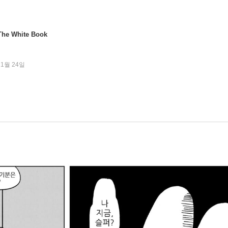
he White Book
11월 24일