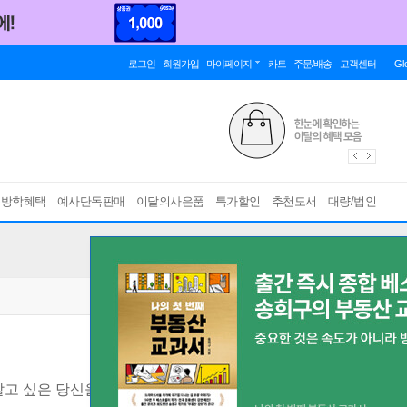
로그인
회원가입
마이페이지
카트
주문/배송
고객센터
Gl
름방학혜택
예사단독판매
이달의사은품
특가할인
추천도서
대량/법인
알고 싶은 당신을 위한 70가지 부정감정 안내서