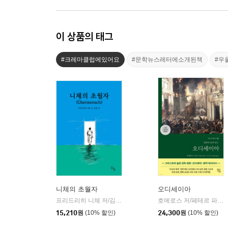
이 상품의 태그
#크레마클럽에있어요
#문학뉴스레터에소개된책
#우
니체의 초월자
오디세이아
프리드리히 니체 저/김철 편역
히읏
호메로스 저/페테르 파울 루벤스 그림/박문재 역
|
15,210
원
(10% 할인)
24,300
원
(10% 할인)