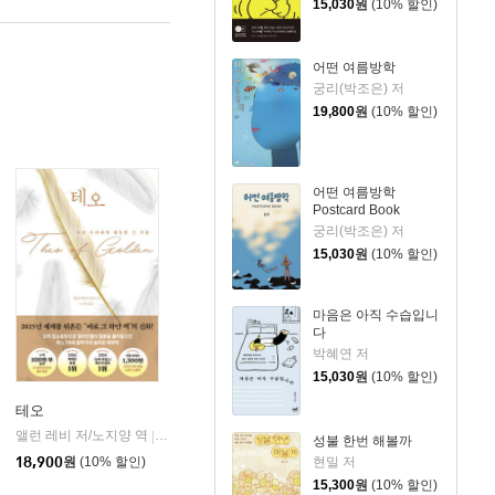
15,030
원
(10% 할인)
어떤 여름방학
궁리(박조은) 저
19,800
원
(10% 할인)
어떤 여름방학
Postcard Book
궁리(박조은) 저
15,030
원
(10% 할인)
마음은 아직 수습입니
다
박혜연 저
15,030
원
(10% 할인)
테오
앨런 레비 저/노지양 역
오팬하우스
|
성불 한번 해볼까
현밀 저
18,900
원
(10% 할인)
15,300
원
(10% 할인)