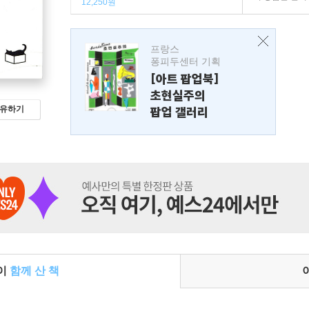
12,250원
프랑스
퐁피두센터 기획
[아트 팝업북]
초현실주의
팝업 갤러리
유하기
들이
함께 산 책