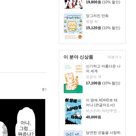
19,800
원
(10% 할인)
망그러진 만화
유랑 저
15,120
원
(10% 할인)
이 분야 신상품
더보기
신기하고 아름다운 나
의 세계
모은수 저
17,100
원
(10% 할인)
1
/5
이 땅에 ADHD로 태
어나 (큰글자도서)
비스카차 저/안주연 감수
40,000
원
당연한 것들을 사랑하