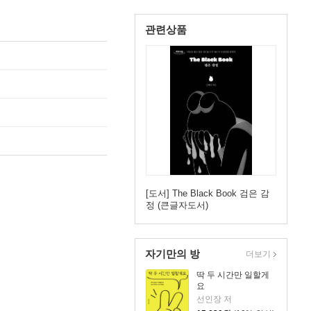
관련상품
[도서] The Black Book 검은 감
정 (큰글자도서)
자기만의 방
더보기
딱 두 시간만 일할게
요
선인장 저