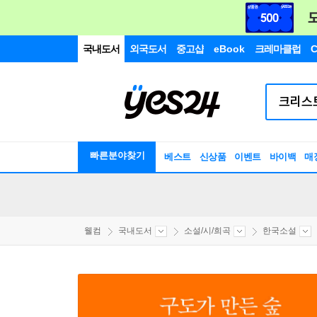
국내도서
외국도서
중고샵
eBook
크레마클럽
C
빠른분야찾기
베스트
신상품
이벤트
바이백
매
웰컴
국내도서
소설/시/희곡
한국소설