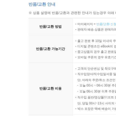
반품/교환 안내
※ 상품 설명에 반품/교환과 관련한 안내가 있는경우 아래 
마이페이지 >
반품/교환 신청
반품/교환 방법
판매자 배송 상품은 판매자와
출고 완료 후 10일 이내의 
디지털 콘텐츠인 eBook의 
반품/교환 가능기간
중고상품의 경우 출고 완료일
모바일 쿠폰의 경우 유효기간(
고객의 단순변심 및 착오구
직수입양서/직수입일서중 일
단, 아래의 주문/취소 조건인
오늘 00시 ~ 06시 30분 
반품/교환 비용
오늘 06시 30분 이후 주문
직수입 음반/영상물/기프트 
단, 당일 00시~13시 사이
박스 포장은 택배 배송이 가