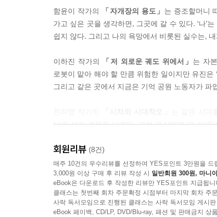
함윤이 작가의
「자개장의 용도」
는 증조할머니 
“그러니까 사랑을 할 시간에 손을 씻었다는 거예요?
가고 싶은 곳을 생각하면, 그곳에 갈 수 있다. ‘나’
비오리가 확인하듯 재차 물었다.
쉽지 않다. 그리고 나의 욕망에서 비롯된 실수는, 내
“왜요, 그게 이상해요?”
“네, 이상해요.”
이하진 작가의
「저 외로운 궤도 위에서」
는 자본
“그게 뭐가 이상해요. 나 자신을 지키려던 것뿐이에요
로봇이 맡아 해야 할 만큼 위험한 일이지만 유진은 ‘
간 몸의 사소한 신호들을 알아차리고…….”
그리고 같은 곳에서 지금은 기억 공원 노동자가 파업
“우리 때는 다 그랬으니까요.”
---「시티 라이트」중에서
전하영 작가의
「시차와 시대착오」
는 같은 시대
낡은 상가 건물을 남겼다. 그런 명식에게 딸 ‘미
정아가 말없이 전철 문에 기댄 채로 차창 쪽에 시선
대한 열정은 갈수록 식고 있다.
필요하다고 여겼던 지극한 슬픔이었다. (……) 잠시
회원리뷰
(8건)
무엇인지 아는 사람은 세상에서 오직 정아뿐이었다
나인경 작가의
「시티 라이트」
는 미증유의 바이러
매주 10건의 우수리뷰를 선정하여 YES포인트 3만원을 드
---「백허그 공모전」중에서
3,000원 이상 구매 후 리뷰 작성 시
일반회원 300원, 마니아
주로 취급하는 ‘요’는 중추신경을 건드려 감각을 
eBook은 다운로드 후 작성한 리뷰만 YES포인트 지급됩니
차라리 그 무엇도 느끼고 싶지 않아 한다. 그런 사람
그저 묵묵히, 태초부터 그가 사랑한 인간들을 응시했
클래스는 첫번째 회차 주문확정 시점부터 마지막 회차 주문
사락 독서모임으로 진행된 클래스는 사락 독서모임 게시판
가락의 말이 떠올랐다.
임현석 작가의
eBook 페이백, CD/LP, DVD/Blu-ray, 패션 및 판매금
「백허그 공모전」
은 비교심리학에