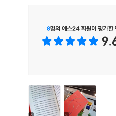
‘너를 있는 그대로 사랑해주는 존재를 만나게 되면, 
대학에 갈 수 있다는 소식은 재수학원에 다니는 ‘정
‘그런 존재를 만난다면 틀림없이 사랑하게 되겠지.’
백허그를 위해 둘은 동분서주하지만 그것이 무엇인지,
---「프로메테우스의 여자들」중에서
서계수 작가의
「프로메테우스의 여자들」
은 거
8
명의 예스24 회원이 평가한
나는 이마가 뜨겁고 발등이 따갑지만, 자리를 이동하
혼란함을 느끼던 연소는 “신과 독대하고도 몸과 마
다 옆을 보면 오빠는 없다. 그건 나의 생각이 오빠
9.
하는 의식을 앞두고 연소는 뜻밖의 대화를 누군가와
서 우르르 터지는 팝콘. 내가 조금만 더 뜨거워진다
최미래 작가의
「어쨌든 지금은 여름」
의 주인공 ‘
---「어쨌든 이곳은 여름」중에서
하던 ‘은총’은 이제 수업을 방해하고 나를 괴롭히는
‘나’는 갑자기 집을 나가버린 연인을 생각한다. 상
2
9