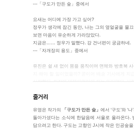
---「구도가 만든 숲」중에서
요새는 어디에 가장 가고 싶어?
정우가 생각에 잠긴 동안, 나는 그의 옆얼굴을 물끄
보면 마음이 유순하게 가라앉았다.
지금은…… 정우가 말했다. 강 건너편이 궁금하네.
---「자개장의 용도」중에서
유진은 쉴 새 없이 몸을 움직이며 면체와 방호복 사
지 해야 할 일이었을까? 곧이어 배송 기사에게 지
시작했다. 진작에 대체되었어야 하는 일이었다. 사람
---「저 외로운 궤도 위에서」중에서
줄거리
미루가 노원구로 이사 온 것은 3년 전이었다. 보증
유영은 작가의
「구도가 만든 숲」
에서 ‘구도’와 
도의 금액이었고, 원래는 미루의 결혼 자금으로 쓰일
돌아가셨다는 소식에 한달음에 서울로 올라온다. 
얻어 나가겠다고 고집부렸다. 명식은 마지못해 동의하
담으려고 한다. 구도는 고향인 J시에 작은 인공숲을
---「시차와 시대착오」중에서