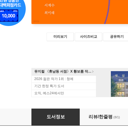
미리보기
사이즈비교
공유하기
뮤지컬 〈휴남동 서점〉X 황보름 작가 북토크
2026 젊은 작가 1위 : 청예
기간 한정 특가 도서
오직, 예스24에서만
구도가 만든 숲
도서정보
리뷰/한줄평
(8/1)