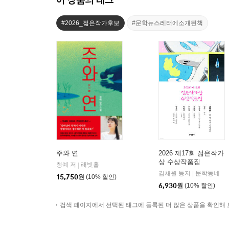
#2026_젊은작가후보
#문학뉴스레터에소개된책
주와 연
2026 제17회 젊은작가
상 수상작품집
청예 저
래빗홀
|
김채원 등저
문학동네
|
15,750
원
(10% 할인)
6,930
원
(10% 할인)
검색 페이지에서 선택된 태그에 등록된 더 많은 상품을 확인해 