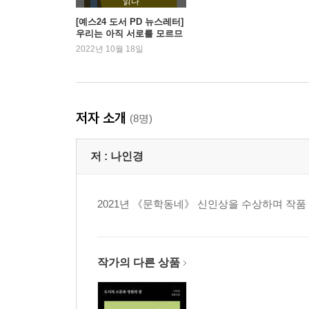
읽다
[예스24 도서 PD 뉴스레터]
우리는 아직 서로를 모르므
로 - 『흉터 쿠키』 외
2022년 10월 18일
저자 소개
(8명)
저 :
나인경
2021년 《문학동네》 신인상을 수상하며 작품
작가의 다른 상품