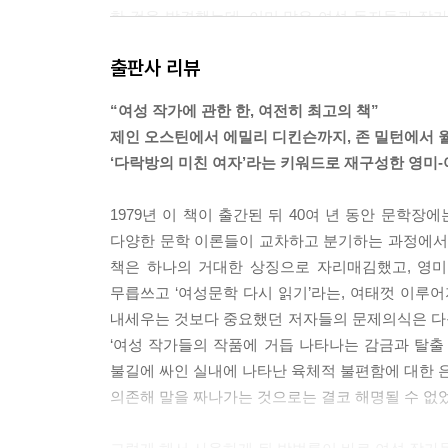
한 것을 발견했는데, 이미 많은 여성 독자들과 작
감금과 탈출 이미지, 미친 분신이 온순한 자아의 
출판사 리뷰
함에 대한 은유?이런 유형들은 대물림되며 거식증, 
에 틀림없는 저 불안을 이해하기 위해 우리는 19세
“여성 작가에 관한 한, 여전히 최고의 책”
상 이례적이지 않은 최초의 시기처럼 보였기 때문이
제인 오스틴에서 에밀리 디킨슨까지, 존 밀턴에서 
서도 연결되어 있음을 알게 되었다. 하나는 19세기
‘다락방의 미친 여자’라는 키워드로 재구성한 영미
술가들은 삶과 예술 둘 다 실제로도 비유적으로도 
부장적 시학’이라고 말할 수밖에 없던 문학 구조물에
1979년 이 책이 출간된 뒤 40여 년 동안 문학
막)에 거주해야 했을 뿐 아니라, 남성 작가들이 
다양한 문학 이론들이 교차하고 분기하는 과정에서, 
술?사회를 전략적으로 재정의함으로써 사회적 문학
책은 하나의 거대한 상징으로 자리매김했고, 영미
한 놀라운 일관성을 설명하기로 했다.
무릅쓰고 ‘여성문학 다시 읽기’라는, 여태껏 이루
---「초판 서문」중에서
내세우는 것보다 중요했던 저자들의 문제의식은 다음
‘여성 작가들의 작품에 거듭 나타나는 감금과 탈출
펜은 음경의 은유일까? 제러드 맨리 홉킨스는 그렇다고
불길에 싸인 실내에 나타난 육체적 불편함에 대한 은
요한 특징을 고백했다. 예술가가 지녀야 할 ‘가장 
의존해 말을 짜나가는 것으로는 결코 해명될 수 없었
이 특히 남자와 여자를 구분해준다. 운문으로든 다른 
어가자면 내가 말하는 ‘대가다움’이란 놀랍게도 정신