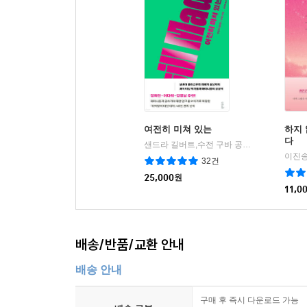
여전히 미쳐 있는
하지
다
샌드라 길버트,수전 구바 공저/류경희 역
북
|
이진송
32건
25,000
원
11,0
배송/반품/교환 안내
배송 안내
구매 후 즉시 다운로드 가능