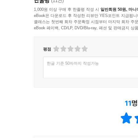
한줄평
(11건)
상 ‘19세기 초에 여자가 거친 모든 문학적 훈련은 
1,000원 이상 구매 후 한줄평 작성 시
일반회원 50원, 마니
느꼈을 것이고, 말하자면 죄책감을 덜 느꼈을 것이다
eBook은 다운로드 후 작성한 리뷰만 YES포인트 지급됩니
---「15장 체념의 미학」중에서
클래스는 첫번째 회차 주문확정 시점부터 마지막 회차 주문
eBook 페이백, CD/LP, DVD/Blu-ray, 패션 및 판매금
모드는 기꺼이 죽었지만 키츠는 소멸과 힘겹게 싸웠고
들은 그의 약혼녀 패니 브론이 보낸 상당수의 편지를
평점
드의 일기장을 죽은 저자와 함께 묻는다는 발상을 키
여성 이미지로, 얼마나 마조히즘적으로 변형시켰는
한글 기준 50자까지 작성가능
---「15장 체념의 미학」중에서
우리가 보았던 모든 소설가가 허구를 만들어낼 때 
로 수행했다. 조지 엘리엇과 크리스티나 로세티는 
자신의 불안을 고아의 이미지에 투사할 때, 에밀리 
11
명
으로써) 아이러니하게 미친 여자가 되었을 뿐 아니라
/ 다시 말해 디킨슨의 삶 자체가 일종의 소설이고 
일련의 책략을 만들어냈고, 이를 통해 예술에 대한 
---「16장 흰옷을 입은 여자」중에서