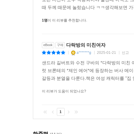
잠재력을 이해하고 있었다. 메리 셸리의 잃어버린 이
때 두께 때문에 놀랐습니다 ㅋㅋ생각해보면 가격
도 밀턴의 악령과 싸우면서, 이브의 억누를 수 없
1명
이 이 리뷰를 추천합니다.
분노를 검토했다.
---「8장 반대로 보기」중에서
우리는 오늘날 『제인 에어』를 교훈적인 고딕물, ‘
다락방의 미친여자
eBook
구매
한 저택을 소유한) 매섭게 쏘아보는 바이런풍 남자 
a*******g
2025-01-21
신고
|
|
|
의 스릴 넘치는 낭만적 만남이라는 전형적인 시나리
샌드라 길버트와 수전 구바의 *다락방의 미친 
능력뿐 아니라 전략도 인정할 것이다. 그런 독자들
럿 브론테의 *제인 에어*에 등장하는 버사 메
그러나 올리펀트 부인이 시사한 대로 ‘『제인 에어』
갈등과 분열을 다룬다.책은 여성 캐릭터를 "집 안
페미니즘 논문이고, 여자 가정교사의 사회적 처우 
태도로 인정했다.
이 리뷰가 도움이 되었나요?
---「10장 자아와 영혼의 대화」중에서
1
시인과 비평가가 대대로 생각해왔듯 소설 쓰기는 시
만큼 자아를 주장하지 않아도 된다. 이것이 아마도 
도록 교육받아왔기 때문에 울프가 우리에게 상기시켜