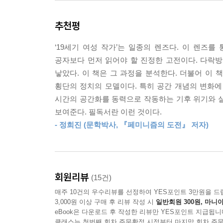
그렇게 해서 사용하게 된 방법론이 바로 여성 작가들
다시 말해 남성의 섹슈얼리티는 비유적으로는 물론이
샌드라 길버트와 수전 구바는, 제인 오스틴에서 메
상으로) 음경이다. / 괴짜에다 유명하진 않았지만,
추천평
있는 여성 작가들의 작품에서 공통적으로 반복해서
만든 아버지이듯 작가는 자기 텍스트의 ‘아버지’라는
거식증, 광장공포증, 폐소공포증(밀실 공포증) 같
---「1장 여왕의 거울」중에서
‘19세기 여성 작가’는 일종의 렌즈다. 이 렌즈
보여준다. 그리고 그런 전통을 존 밀턴, 요한 볼프강
공자보다 먼저 읽어야 할 진정한 고전이다. 다락방
작가와 남성 작가를 비교해보는 것은 여성문학사가
우리는 오로라 리나 메리 엘리자베스 콜리지 같은
낳았다. 이 책은 그 과정을 분석한다. 더불어 이 책
남성 시인 월트 휘트먼과 여성 시인 에밀리 디킨슨의
점에서 자신을 ‘천사-여자’와 ‘괴물-여자’로 번갈아
횡단의 정치의 모델이다. 특히 공간 개념의 변화에 
영역이었다. 자신을 거대하고 군중을 품는 존재로
망이 양가적임을 보게 될 것이다. 이들은 가부장제의
시간의 공간화를 동력으로 작동하는 기후 위기와 
과정을 밟아나갔다. 디킨슨은 점점 더 작은 공간으
울 밖으로 나와 불같은 죽음의 춤을 추어 스스로를
보여준다. 필독서란 이런 것이다.
멀리했다. 그러면서 ‘나는 아무도 아니다’라고 읊
로놓여 있었어도, 그리고 작가가 되고 싶은 열망과 
- 정희진 (문학박사, 『페미니즘의 도전』 저자)
삶에서나 예술에서나 감금되고 구속받고 있다는 
들은 글만 쓴 것이 아니라 (이것이 이 책 전반에서
구속에서 벗어나고자 하는 그들의 공통적인 투쟁
의 세계를 품고 있었다. 그리하여 앤 핀치와 앤 
여성성이라는 빅토리아 시대의 이데올로기와 그들의
라는 유리 관에서 나와 여왕의 거울을 폭파했을 때, 
---「1장 여왕의 거울」중에서
회원리뷰
(15건)
책의 구성: 페미니즘 시학이라는 이론적 선언을 필
매주 10건의 우수리뷰를 선정하여 YES포인트 3만원을 드
자신을 가두고 분열시켰던 여성 작가들의 삶과 작
가부장제의 문장(판결)으로 병들고 감염되었지만, 자
3,000원 이상 구매 후 리뷰 작성 시
일반회원 300원, 마니아
대한 불안을 극복하기 위해 어떤 전략을 개발했을까
eBook은 다운로드 후 작성한 리뷰만 YES포인트 지급됩니
이 책은 총 6부로 구성되어 있다. 1부는 서구 문
클래스는 첫번째 회차 주문확정 시점부터 마지막 회차 주문