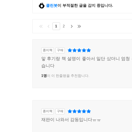
클린봇
이 부적절한 글을 감지 중입니다.
초기의 디킨슨은 ‘여자와 아내의’ 일에 대항해 아이
범위했다. 한편으로는 정교하게 고안된 (세상의 관점
詩作으로 이어졌을 뿐 아니라 놀랄 정도로 혁신적인 (
1
2
졌다. 반면에 아이 가면(또는 태도나 복장)은 결혼의
슨이 절뚝이는 자아가 되도록 위협했다. 즉 그 자아
지의 집에 디킨슨을 감금시켜버렸다. 복장이라는 의
종이책
구매
습관 때문에 디킨슨은 내면의 거주자(뇌리를 떠나지 
앟 후기랑 책 설명이 좋아서 일단 샀더니 엄청
습니다
---「16장 흰옷을 입은 여자」중에서
1명
이 이 한줄평을 추천합니다.
종이책
구매
재판이 나와서 감동입니다ㅠㅠ