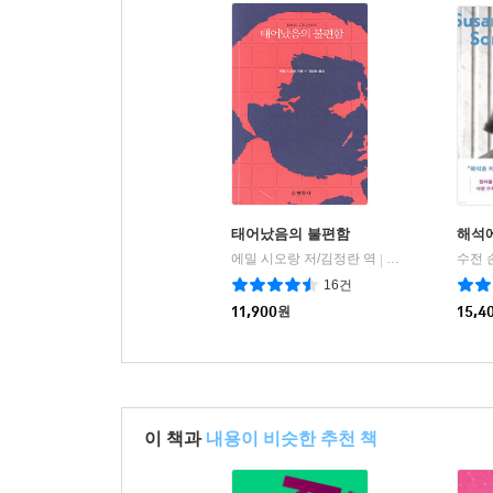
태어났음의 불편함
해석
에밀 시오랑 저/김정란 역
현암사
수전 
|
16건
11,900
원
15,4
이 책과
내용이 비슷한 추천 책