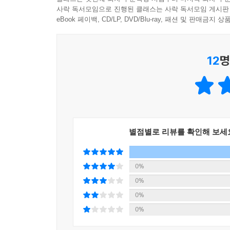
으로 춤추며 들어갔을까? 창조성에 필수적인 경제적
사락 독서모임으로 진행된 클래스는 사락 독서모임 게시판
문학에서의 부권 이데올로기를 폭로한다. 나아가 
기술과 교육을 다 거부당했지만 천사 같은 침묵 속
eBook 페이백, CD/LP, DVD/Blu-ray, 패션 및 판매금
되었는지, 그리하여 이러한 이미지가 여성의 현실
그들은 자아 부정의 ‘파슬리 화관’을 받아들여 더 ‘
2부부터 6부까지는 여러 방해에도 불구하고, 제인 
이 말한 대로 ‘여성 소설가들이 쓰는 바보 같은 소설
작가들이 어떻게 가부장적인 인습과 이미지를 과격
스스로를 부정하여 불확실하고 잘못된 신념의 문학
12
명
분석한다. 이 작가들의 작품에 일관되게 흐르고 있
문학의 위대한 전통이 존재할 수 있었을까? 그러나
온다. 자유로운 주체이고자 하는 욕망을 가지고 
생명력 있는 방식을 발견했던 19세기 여성 작가들의
작가들은 자신들의 이야기를 숨기면서 드러내야 했
---「2장 감염된 문장」중에서
예컨대 제인 오스틴은 특유의 풍자와 패러디를 
오스틴은 소설이 신분을 박탈당한 장르임을 암시한
인식을 보여준다. 샬럿 브론테 역시 미친 괴물 
별점별로 리뷰를 확인해 보세
등한 문학으로 간주하는데, 소설이 이미 여성 작가
자아(제인 에어)의 분신으로만 기능하게 만들어 내
하는 양상을 반복해서 보게 된다. 즉 소설은 부풀
타락과 남성을 타락시킨 존재로서의 여성’이라는 밀
잡한 사람들에게 도저히 가능하지 않을 만큼 악하
0%
위해서는 ‘순종하는 겉 이야기’ 아래에 들끓고 있
수 없게 한다. 그러나 오스틴은 소설가들이 ‘상처받은
0%
텍스트를 해독하려는 노력의 산물이다. 이런 독
명백하게 옹호해나간다.
0%
형성되었다는 것을 보여준다. 이 다름을 추동하는
---「4장 산문 속에서 입 다물기」중에서
0%
사실이다. 이들은 멀리 떨어져 있음에도 공동체적 
‘최초의 남성 우월주의자’인 밀턴이 여성들에게 전