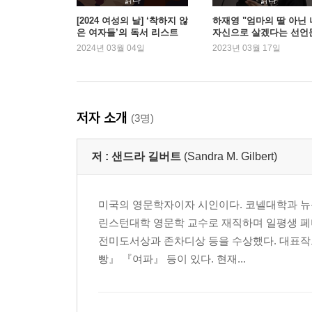
4부 샬럿 브론테의 유령 같은 자아
[2024 여성의 날] ‘착하지 않
하재영 "엄마의 딸 아닌 
은 여자들’의 독서 리스트
자신으로 살겠다는 선언
2024년 03월 04일
2023년 03월 17일
9장 비밀스러운 마음의 상처: 『교수』의 학생
10장 자아와 영혼의 대화: 평범한 제인의 여정
11장 굶주림의 기원, 『셜리』를 따라
12장 루시 스노의 파묻힌 삶
저자 소개
(3명)
5부 조지 엘리엇의 소설에 나타난 감금과 의식
저 :
샌드라 길버트
(Sandra M. Gilbert)
13장 상실감이 빚은 예민함: 조지 엘리엇의 숨겨진
14장 파괴의 천사 조지 엘리엇
미국의 영문학자이자 시인이다. 코넬대학과 뉴
린스턴대학 영문학 교수로 재직하며 일평생 페미
6부 고통의 힘: 19세기 여성의 시
전미도서상과 존차디상 등을 수상했다. 대표작으
빵』 『여파』 등이 있다. 현재...
15장 체념의 미학
16장 흰옷을 입은 여자: 에밀리 디킨슨의 진주 실