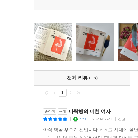
문학의 미학과 정치성, 정통성을 부여해 재배치하
성이 가차 없이 여성을 악마적인 분노, 죄, 타락으
“사포부터 나 자신까지, 여자들의 운명을 생각해보
한 이야기다. 따라서 여성에게 밀턴은 굉장히 중요하
대한 억압자, 요람에 있는 강력한 상상력조차 목 졸
이 책이 열어낸 ‘페미니즘 비평’은 묻혀 있었던 
영시의 모토는 키츠의 진술, ‘그에게는 생명인 것이
기원에 위치하고 있는 만큼, 저자들은 이론적으로 세련되
해 말할 때 이 글귀를 그대로 반영했다는 사실은 매
따로따로 읽혔던 문학들을 하나의 지도 속에서 재배
이 나의 삶을 전적으로 끝내버렸을 것이다. 어떻게 
물론 보통의 독자들에게 전달할 수 있었으며 모두
남성의 상상력에서 밀턴이 차지하는 의미가 무엇이든
페미니즘 원래의 정치성으로서, 페미니즘 비평이 결
---「6장 밀턴의 악령」중에서
일상의 삶에서나 놀랄 만한 속도의 변화와 분열을
제공해준 학문적인 정교함과 이론적인 이해를 잃지
전체 리뷰
(15)
어떤 의미에서 자신이 타락했다는 발견은 자신이 괴
어떻게 해야 하는가. 이 물음에 대한 답을 찾아
문학적 창조를 포함해 어떠한 공포도 제한받지 않고
것이다. 따라서 페미니즘 비평의 정치성, 펜을 든
1
적이다)는 발견은 곧 자신이 ‘흡혈귀’를 세상에 풀
강조해도 지나치지 않을 것이다.
인』은 말하자면 겉으로는 유순해 보이는 딸이 검열관
다락방의 미친 여자
의 비밀처럼 소설의 핵심에 새겨져 있다.
종이책
구매
---「7장 공포의 쌍둥이」중에서
i***a
2023-07-21
신고
|
|
|
아직 벽돌 뿌수기 전입니다 ㅎㅎ그 시대에 잘
메리 셸리는 에밀리 브론테가 전복시키려고 애썼던
보는 시선이 모두 적용되어야 할텐데 아직도 