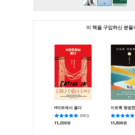
이 책을 구입하신 분
H마트에서 울다
이토록 평범한
308건
11,200
원
11,800
원