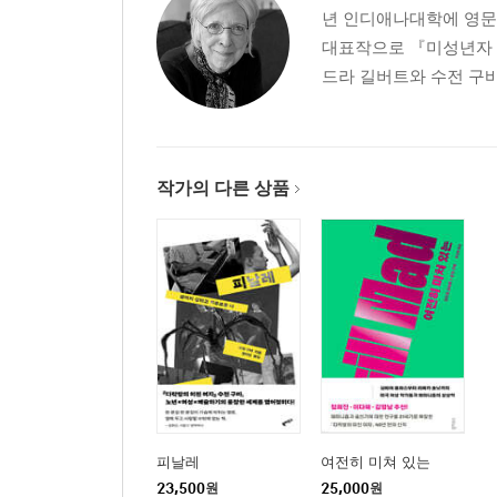
년 인디애나대학에 영문학
대표작으로 『미성년자 이
드라 길버트와 수전 구바
작가의 다른 상품
피날레
여전히 미쳐 있는
23,500
원
25,000
원