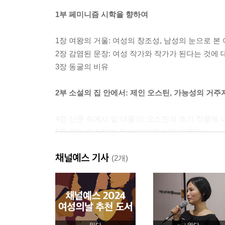
1부 페미니즘 시학을 향하여
1장 여왕의 거울: 여성의 창조성, 남성의 눈으로 본
2장 감염된 문장: 여성 작가와 작가가 된다는 것에 
3장 동굴의 비유
2부 소설의 집 안에서: 제인 오스틴, 가능성의 거주
4장 산문 속에서 입 다물기: 오스틴의 초기 작품에
5장 제인 오스틴의 겉 이야기(와 비밀 요원들)
채널예스 기사
3부 우리는 어떻게 타락했는가?: 밀턴의 딸들
(2개)
6장 밀턴의 악령: 가부장적 시와 여성 독자들
7장 공포의 쌍둥이: 메리 셸리의 괴물 이브
8장 반대로 보기: 에밀리 브론테의 지옥의 바이블
읽다
읽다