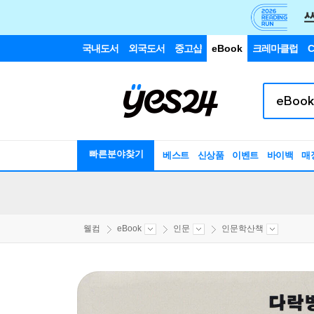
국내도서
외국도서
중고샵
eBook
크레마클럽
C
빠른분야찾기
베스트
신상품
이벤트
바이백
매
웰컴
eBook
인문
인문학산책