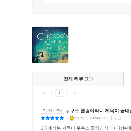
저마다 ‘일상’이라는 가면을 쓰고 있지만 그 내면
바라는 이들에 대한 세밀한 묘사는 구불구불한 미로와
《쿠쿠스 콜링》은 작가가 조앤 K. 롤링임이 밝혀
갖추고 있는 날카로운 현대소설”이라고 평했으며, 
[허핑턴 포스트]는 “거의 죽은 것이나 다름없던 장
한번 손에 잡으면 놓을 수 없을 만큼 흡인력 강한 
구성까지. 《쿠쿠스 콜링》을 읽어나가다 보면 독
2
데뷔작이냐를 따질 겨를이 없을 것이다. 다만 
명백해지기 때문이다.
전체 리뷰
(11)
언론사 서평
1
스릴과 반전, 섬세한 묘사와 장쾌하게 뻗어나가는 이
쿠쿠스 콜링이라니 제목이 끝내
종이책
구매
s****y
2020-02-09
신고
|
|
|
모델, 래퍼, 패션디자이너 들의 화려한 생활과 어두
1권에서는 제목이 쿠쿠스 콜링인지 의아했는데