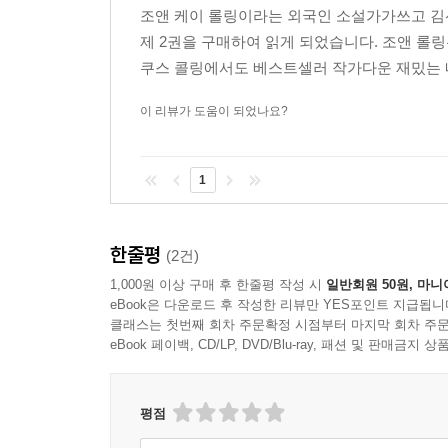
아이리시 이그재미너
조앤 케이 롤링이라는 외국인 소설가가쓰고 
제 2권을 구매하여 읽게 되었습니다. 조앤 롤
순식간에 마음을 사로잡는 우아한 추리소설이다. -
쿠스 콜링에서도 베스트셀러 작가다운 재밌는 내
이 리뷰가 도움이 되었나요?
1
한줄평
(2건)
1,000원 이상 구매 후 한줄평 작성 시
일반회원 50원, 마니
eBook은 다운로드 후 작성한 리뷰만 YES포인트 지급됩니
클래스는 첫번째 회차 주문확정 시점부터 마지막 회차 주문
eBook 페이백, CD/LP, DVD/Blu-ray, 패션 및 판매금
평점