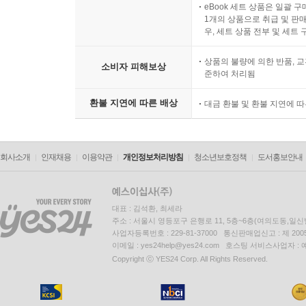
eBook 세트 상품은 일괄 
1개의 상품으로 취급 및 판매
우, 세트 상품 전부 및 세트
상품의 불량에 의한 반품, 교
소비자 피해보상
준하여 처리됨
환불 지연에 따른 배상
대금 환불 및 환불 지연에 
회사소개
인재채용
이용약관
개인정보처리방침
청소년보호정책
도서홍보안내
대표 : 김석환, 최세라
주소 : 서울시 영등포구 은행로 11, 5층~6층(여의도동,일신
사업자등록번호 : 229-81-37000 통신판매업신고 : 제 200
이메일 : yes24help@yes24.com 호스팅 서비스사업자 :
Copyright ⓒ YES24 Corp. All Rights Reserved.