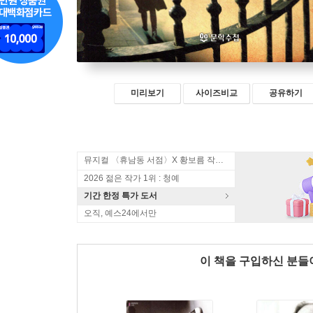
미리보기
사이즈비교
공유하기
뮤지컬 〈휴남동 서점〉X 황보름 작가 북토크
2026 젊은 작가 1위 : 청예
기간 한정 특가 도서
오직, 예스24에서만
이 책을 구입하신 분