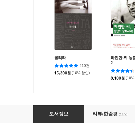
롤리타
파인만 씨 농
2
210건
15,300
원
(10% 할인)
8,100
원
(10%
쿠쿠스 콜링 2
도서정보
리뷰/한줄평
(11/2)