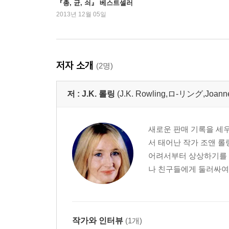
『총, 균, 쇠』 베스트셀러
돌풍
2013년 12월 05일
저자 소개
(2명)
저 :
J.K. 롤링
(J.K. Rowling,ロ-リング,Joan
새로운 판매 기록을 세우
서 태어난 작가 조앤 
어려서부터 상상하기를 
나 친구들에게 둘러싸여 
작가와 인터뷰
(1개)