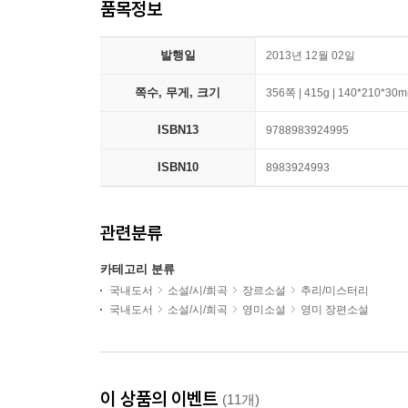
품목정보
발행일
2013년 12월 02일
쪽수, 무게, 크기
356쪽 | 415g | 140*210*30
ISBN13
9788983924995
ISBN10
8983924993
관련분류
카테고리 분류
국내도서
소설/시/희곡
장르소설
추리/미스터리
국내도서
소설/시/희곡
영미소설
영미 장편소설
이 상품의 이벤트
(11개)