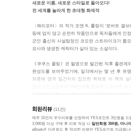
새로운 이름, 새로운 스타일로 돌아오다!
전 세계를 놀라게 한 초대형 화제작
〈해리포터〉의 작가 조앤 K. 롤링이 ‘로버트 갤
등에 업지 않고 순전히 작품만으로 독자들에게 인정받
군인 출신의 사설탐정인 코모란 스트라이크가 톱모델
묘사와 생생한 캐릭터가 살아 있는 소설이다.
《쿠쿠스 콜링》은 필명으로 발간된 직후 출판계와
완성도를 보여주었기에, 일각에서는 몇 년 후 유
와중에 영국 일간지의 집요한 취재로 이 책의 실
판매고가 급증하며 100만부를 돌파하고 아마존 베
거래되기도 했다. 스릴러 소설을 방불케 하는 이런 
회원리뷰
본명으로 출간한 책뿐만 아니라 가명으로 낸 책으로도
(11건)
새로운 작가로서 인정받고자 했다. 작가는 ‘로버트 
매주 10건의 우수리뷰를 선정하여 YES포인트 3만원을 드
3,000원 이상 구매 후 리뷰 작성 시
일반회원 300원, 마니아
글로 또 한 번 독자들에게 다가갈 수 있어서 즐
eBook은 다운로드 후 작성한 리뷰만 YES포인트 지급됩니