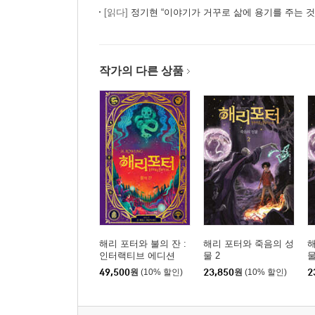
[읽다]
정기현 “이야기가 거꾸로 삶에 용기를 주는 것 
작가의 다른 상품
해리 포터와 불의 잔 :
해리 포터와 죽음의 성
해
인터랙티브 에디션
물 2
물
49,500
원
(10% 할인)
23,850
원
(10% 할인)
2