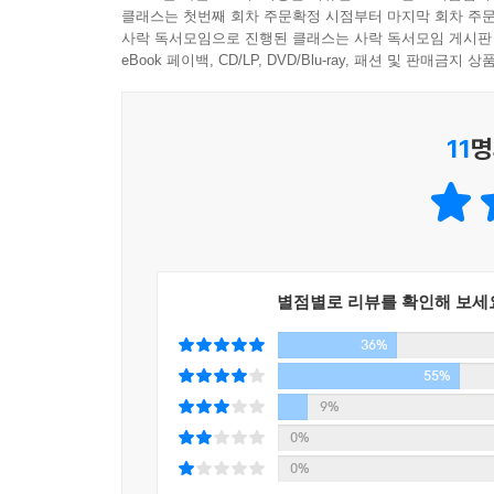
행보에 중요한 부분이 아니었음을 증명하고 있다. 
클래스는 첫번째 회차 주문확정 시점부터 마지막 회차 주문
신작이자, 그 자체로 빼어난 완성도를 지닌 신선하고
사락 독서모임으로 진행된 클래스는 사락 독서모임 게시판
eBook 페이백, CD/LP, DVD/Blu-ray, 패션 및 판매금
독창적인 터치로 새롭게 태어난
조앤 K. 롤링만의 탐정 소설
11
명
뛰어난 직관과 창의적 발상을 통해 사건을 해결하는
발달, 프로파일링과 같은 정밀하고 논리적인 수사
멀어지게 되었다. 이러한 고전적 장르를 새로운 카드
군인 출신의 가난한 사립탐정, 톱스타의 죽음과 그
봤을 때 《쿠쿠스 콜링》은 기존의 탐정소설과 크
별점별로 리뷰를 확인해 보세
등장인물들이 저마다 뚜렷한 개성을 가지고 있으
36%
랜드리는 소설이 시작되기 전 시점에서 단순히 
자신이 어떤 사람이었는지를 드러낸다. 이 점은
55%
보인다.
9%
0%
또 하나의 특징은 조앤 K. 롤링의 신랄한 풍자 
0%
되어준 노숙자 로셸, 아래층에서 평범하게 사는 것