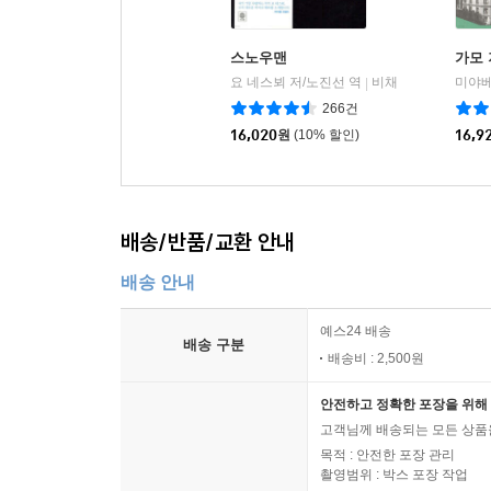
스노우맨
가모 
요 네스뵈 저/노진선 역
비채
미야베
|
266건
16,020
원
(10% 할인)
16,9
배송/반품/교환 안내
배송 안내
예스24 배송
배송 구분
배송비 : 2,500원
안전하고 정확한 포장을 위해 
고객님께 배송되는 모든 상품을
목적 : 안전한 포장 관리
촬영범위 : 박스 포장 작업