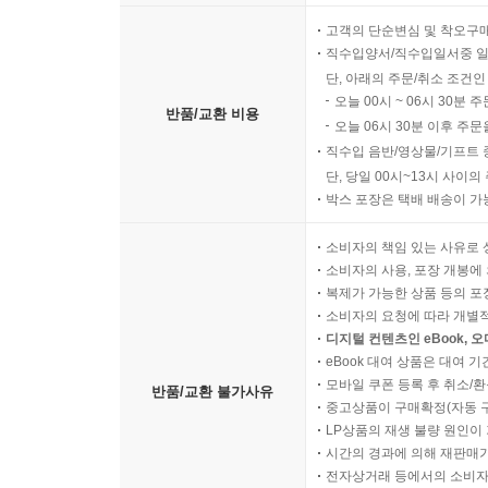
고객의 단순변심 및 착오구
직수입양서/직수입일서중 일
단, 아래의 주문/취소 조건인
오늘 00시 ~ 06시 30분 
반품/교환 비용
오늘 06시 30분 이후 주문
직수입 음반/영상물/기프트 
단, 당일 00시~13시 사이
박스 포장은 택배 배송이 가
소비자의 책임 있는 사유로 
소비자의 사용, 포장 개봉에 
복제가 가능한 상품 등의 포장을 
소비자의 요청에 따라 개별
디지털 컨텐츠인 eBook, 
eBook 대여 상품은 대여 기
모바일 쿠폰 등록 후 취소/환
반품/교환 불가사유
중고상품이 구매확정(자동 
LP상품의 재생 불량 원인이 기
시간의 경과에 의해 재판매가
전자상거래 등에서의 소비자