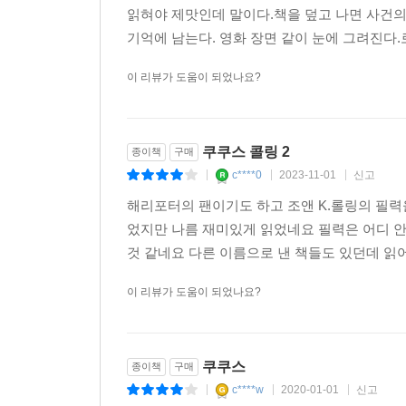
읽혀야 제맛인데 말이다.책을 덮고 나면 사건
단연코 흥미진진한 소설이다. 더 반가운 건 스트
기억에 남는다. 영화 장면 같이 눈에 그려진다
앞으로 이 콤비의 활약에 목 빼고 기다릴 수밖에 없
이 리뷰가 도움이 되었나요?
《쿠쿠스 콜링》은 모든 위대한 소설이 가지고 있
없다. -USA투데이
쿠쿠스 콜링 2
종이책
구매
《해리 포터》가 조앤 K. 롤링의 전부라고 생각했다면
c****0
2023-11-01
신고
|
|
|
눈 깜짝할 사이에 독자의 상상력을 사로잡는 소설. 
해리포터의 팬이기도 하고 조앤 K.롤링의 필
었지만 나름 재미있게 읽었네요 필력은 어디 
고전의 미덕을 갖춘 날카로운 현대 소설이다. 놀
것 같네요 다른 이름으로 낸 책들도 있던데 읽어
점차 오감을 자극한다. -데일리 텔레그래프
이 리뷰가 도움이 되었나요?
조앤 K. 롤링을 이 시대 최고의 판타지 작가로만 
허를 찌르는 엔딩을 품은 《쿠쿠스 콜링》을 쓴 작
쿠쿠스
종이책
구매
c****w
2020-01-01
신고
북적거리는 런던에서 벌어지는 흥미진진한 이야기 속
|
|
|