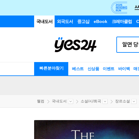
국내도서
외국도서
중고샵
eBook
크레마클럽
C
빠른분야찾기
베스트
신상품
이벤트
바이백
매
웰컴
국내도서
소설/시/희곡
장르소설