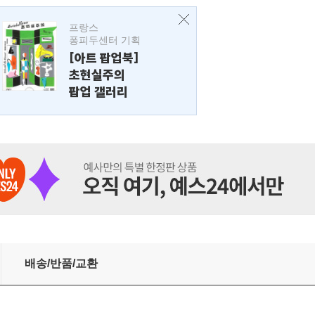
프랑스
퐁피두센터 기획
[아트 팝업북]
초현실주의
팝업 갤러리
배송/반품/교환