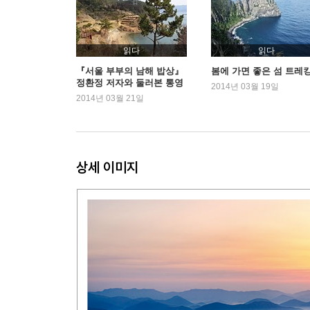
미륵도 달아길 안내도
읽다
읽다
『서울 부부의 남해 밥상』
봄에 가면 좋은 섬 트레킹
정환정 저자와 둘러본 통영
2014년 03월 19일
의 명소
2014년 03월 21일
상세 이미지