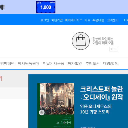
로그인
회원가입
마이페이지
카트
주문/배송
고객센터
Gl
름방학혜택
예사단독판매
이달의사은품
특가할인
추천도서
대량/법인
기