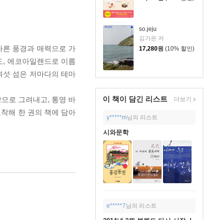
so.jeju
김가은 저
다른 풍경과 매력으로 가
17,280
원
(10% 할인)
도, 에코아일랜드로 이름
여섯 섬은 저마다의 테마
이 책이 담긴
리스트
으로 그려내고, 통영 바
더보기
포착해 한 권의 책에 담아
y*****m
님의 리스트
시와문학
e*****7
님의 리스트