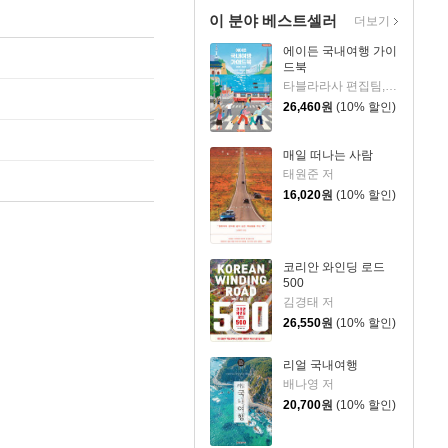
이 분야 베스트셀러
더보기
에이든 국내여행 가이
드북
타블라라사 편집팀,이정기 공저
26,460
원
(10% 할인)
매일 떠나는 사람
태원준 저
16,020
원
(10% 할인)
코리안 와인딩 로드
500
김경태 저
26,550
원
(10% 할인)
리얼 국내여행
배나영 저
20,700
원
(10% 할인)