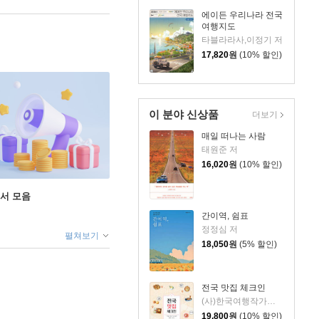
에이든 우리나라 전국
여행지도
타블라라사,이정기 저
17,820
원
(10% 할인)
이 분야 신상품
더보기
매일 떠나는 사람
태원준 저
16,020
원
(10% 할인)
도서 모음
간이역, 쉼표
정정심 저
펼쳐보기
18,050
원
(5% 할인)
전국 맛집 체크인
(사)한국여행작가협회 저
19,800
원
(10% 할인)