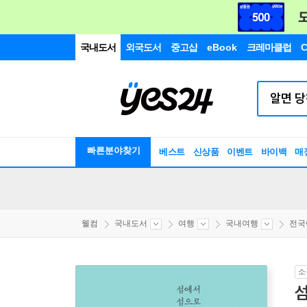
국내도서
외국도서
중고샵
eBook
크레마클럽
C
빠른분야찾기
베스트
신상품
이벤트
바이백
매
웰컴
국내도서
여행
국내여행
전국
소