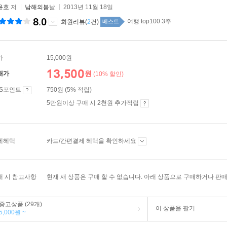
윤호
저
남해의봄날
2013년 11월 18일
8.0
여행 top100 3주
회원리뷰(
2
건)
베스트
가
15,000원
13,500
원
매가
(10% 할인)
ES포인트
750원 (5% 적립)
5만원이상 구매 시 2천원 추가적립
제혜택
카드/간편결제 혜택을 확인하세요
매 시 참고사항
현재 새 상품은 구매 할 수 없습니다. 아래 상품으로 구매하거나 판매
중고상품 (29개)
이 상품을 팔기
5,000원 ~