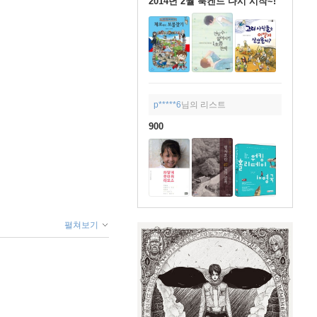
2014년 2월 북켄드 다시 시작~!
p*****6
님의 리스트
900
펼쳐보기