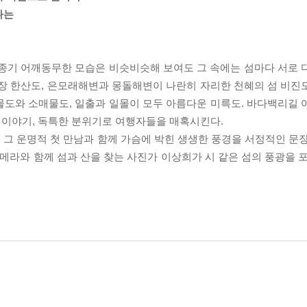
나는
기종기 어깨동무한 모습은 비슷비슷해 보여도 그 속에는 섬마다 서로 
현장 한산도, 은모래해변과 몽돌해변이 나란히 자리한 천혜의 섬 비진
물도와 소매물도, 일출과 일몰이 모두 아름다운 미륵도. 바다백리길 
과 이야기, 독특한 분위기로 여행자들을 매혹시킨다.
그 운명적 첫 만남과 함께 가슴에 박힌 생생한 풍경을 서정적인 문장
카메라와 함께 섬과 산을 찾는 사진가 이상희가 시 같은 섬의 풍광을 