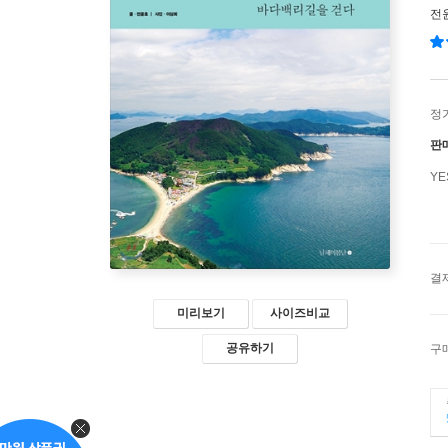
전
정
판
Y
결
미리보기
사이즈비교
공유하기
구