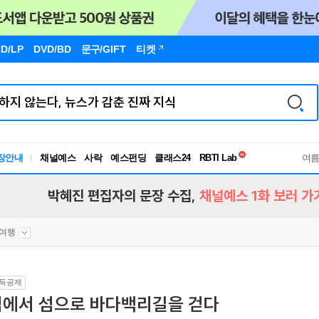
D/LP
DVD/BD
문구
/GIFT
티켓
독서유형검사
장안내
채널예스
사락
예스펀딩
클래스24
RBTI Lab
여
독서유형검사
박혜진 편집자의 문장 수집,
채널예스 1화 보러 가
여행
득공제
섬에서 섬으로 바다백리길을 걷다