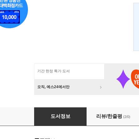
기간 한정 특가 도서
오직, 예스24에서만
섬에서 섬으로 바다백리길을 걷다
도서정보
리뷰/한줄평
(2/0)