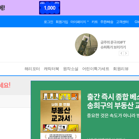
로그인
회원가입
마이페이지
카트
주문/배송
고객센터
Gl
해리포터
캐릭터북
원작소설
어린이특가세트
회원리뷰
세요!