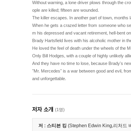
Without warning, a lone driver plows through the cr
ople are killed; fifteen are wounded.
The killer escapes. In another part of town, months l
When he gets a crazed letter from someone who self
m his depressed and vacant retirement, hell-bent on
Brady Hartsfield lives with his alcoholic mother in 
He loved the feel of death under the wheels of the 
Only Bill Hodges, with a couple of highly unlikely all
And they have no time to lose, because Brady's next 
"Mr. Mercedes" is a war between good and evil, from 
and unforgettable.
저자 소개
(1명)
저 :
스티븐 킹
(Stephen Edwin King,리처드