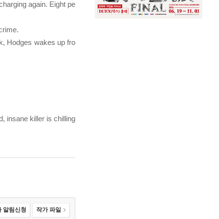
charging again. Eight pe
crime.
ack, Hodges wakes up fro
nsane killer is chilling
 알림신청
작가 파일