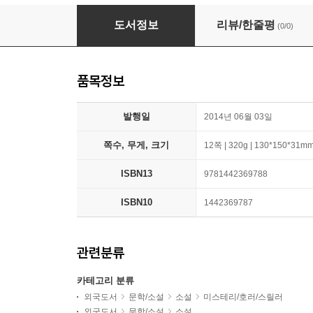
Mr. Mercedes
도서정보
리뷰/한줄평
(0/0)
품목정보
발행일
2014년 06월 03일
쪽수, 무게, 크기
12쪽 | 320g | 130*150*31m
ISBN13
9781442369788
ISBN10
1442369787
관련분류
카테고리 분류
외국도서
문학/소설
소설
미스테리/호러/스릴러
외국도서
문학/소설
소설