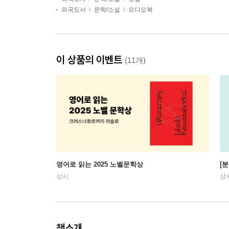
외국도서
문학/소설
오디오북
이 상품의 이벤트
(11개)
영어로 읽는 2025 노벨문학상
[
상시
상
책소개