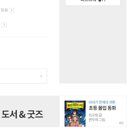
 없음
시
AD