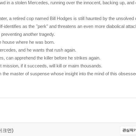
owd in a stolen Mercedes, running over the innocent, backing up, and 
ater, a retired cop named Bill Hodges is still haunted by the unsolved 
-identifies as the "perk" and threatens an even more diabolical att
 preventing another tragedy.
the house where he was born.
Mercedes, and he wants that rush again.
ies, can apprehend the killer before he strikes again.
mission, if it succeeds, will kill or maim thousands.
the master of suspense whose insight into the mind of this obsessed, i
 버크먼)
관심작가