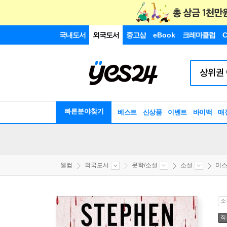
국내도서
외국도서
중고샵
eBook
크레마클럽
C
빠른분야찾기
베스트
신상품
이벤트
바이백
매
웰컴
외국도서
문학/소설
소설
미스
소
직