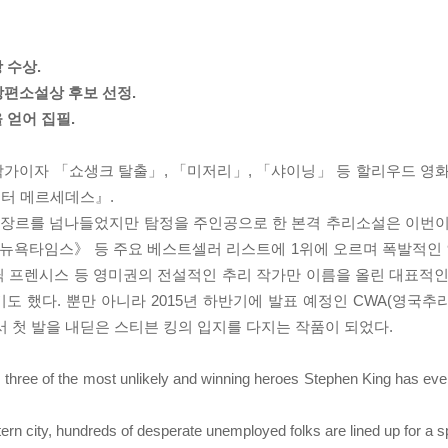
 수상.
장편소설상 후보 선정.
 얻어 집필.
작가이자 「쇼생크 탈출」, 「미저리」, 「샤이닝」 등 할리우드 영화
스터 메르세데스』.
한 장르를 넘나들었지만 탐정을 주인공으로 한 본격 추리소설은 이번이
욕타임스》 등 주요 베스트셀러 리스트에 1위에 오르며 폭발적인 인
 딕 프렌시스 등 영미권의 전설적인 추리 작가만 이름을 올린 대표적인
기도 했다. 뿐만 아니라 2015년 하반기에 발표 예정인 CWA(영국
첫 발을 내딛은 스티븐 킹의 입지를 다지는 작품이 되었다.
three of the most unlikely and winning heroes Stephen King has ever 
ern city, hundreds of desperate unemployed folks are lined up for a spo