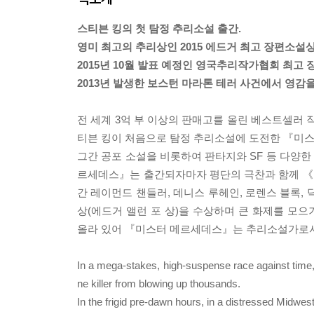
스티븐 킹의 첫 탐정 추리소설 출간.
영미 최고의 추리상인 2015 에드거 최고 장편소설상
2015년 10월 발표 예정인 영국추리작가협회 최고 
2013년 발생한 보스턴 마라톤 테러 사건에서 영감을
전 세계 3억 부 이상의 판매고를 올린 베스트셀러 
티븐 킹이 처음으로 탐정 추리소설에 도전한 『미
그간 공포 소설을 비롯하여 판타지와 SF 등 다양
르세데스』는 출간되자마자 평단의 극찬과 함께 《뉴
간 레이먼드 챈들러, 데니스 루헤인, 로렌스 블록,
상(에드거 앨런 포 상)을 수상하며 큰 화제를 모으
올라 있어 『미스터 메르세데스』는 추리소설가로서 
In a mega-stakes, high-suspense race against time, 
ne killer from blowing up thousands.
In the frigid pre-dawn hours, in a distressed Midwest