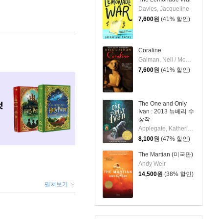
Davies, Jacqueline
7,600
원
(41% 할인)
Coraline
Gaiman, Neil / McKean, Dave
7,600
원
(41% 할인)
The One and Only
Ivan : 2013 뉴베리 수
상작
Applegate, Katherine / Castelao, Patricia
8,100
원
(47% 할인)
The Martian (미국판)
Andy Weir
14,500
원
(38% 할인)
펼쳐보기