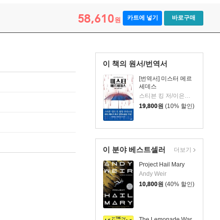
58,610
카트에 넣기
바로구매
원
이 책의 원서/번역서
[번역서] 미스터 메르
세데스
스티븐 킹 저/이은선 역
19,800
원
(10% 할인)
이 분야 베스트셀러
더보기
Project Hail Mary
Andy Weir
10,800
원
(40% 할인)
The Lemonade War