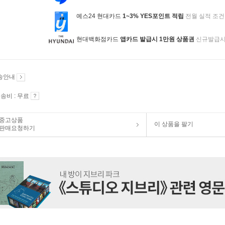
예스24 현대카드
1~3% YES포인트 적립
전월 실적 조건
현대백화점카드
앱카드 발급시 1만원 상품권
신규발급
송안내
송비 : 무료
중고상품
이 상품을 팔기
판매요청하기