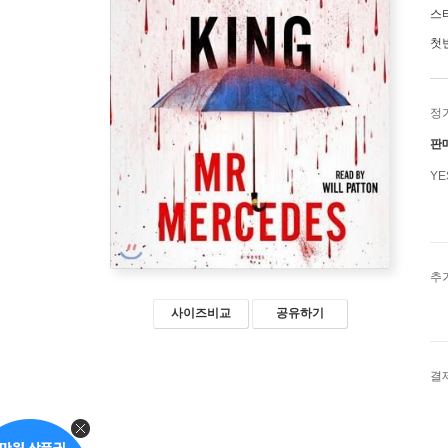
스
첫
정
판
Y
추
사이즈비교
공유하기
결