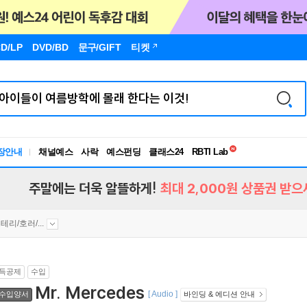
D/LP
DVD/BD
문구
/GIFT
티켓
독서유형검사
RBTI Lab
장안내
채널예스
사락
예스펀딩
클래스24
독서유형검사
주말에는 더욱 알뜰하게!
최대 2,000원 상품권 받으
테리/호러/...
득공제
수입
Mr. Mercedes
[ Audio ]
수입양서
바인딩 & 에디션 안내