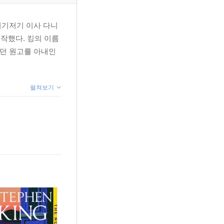
여기저기 이사 다니
작했다. 킹의 이름
혔던 원고를 아내인
펼쳐보기