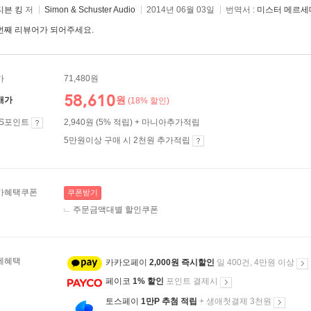
티븐 킹
저
Simon & Schuster Audio
2014년 06월 03일
번역서 :
미스터 메르세
번째 리뷰어가 되어주세요.
가
71,480원
58,610
원
매가
(18% 할인)
ES포인트
2,940원 (5% 적립) + 마니아추가적립
5만원이상 구매 시 2천원 추가적립
가혜택쿠폰
쿠폰받기
주문금액대별 할인쿠폰
제혜택
카카오페이
2,000원 즉시할인
일 400건, 4만원 이상
페이코
1% 할인
포인트 결제시
토스페이
1만P 추첨 적립
+ 생애첫결제 3천원