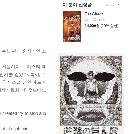
이 분야 신상품
더보기
The Widow
John Grisham
14,000
원
(20% 할인)
 수십 편의 원작가인 스
 처음이다. 『미스터 메
기를 얻었다. 특히, 그
 추리 소설 상인 에드거
추리작가협회 상) 후보에도
created try to stop a lo
t at a job fair.