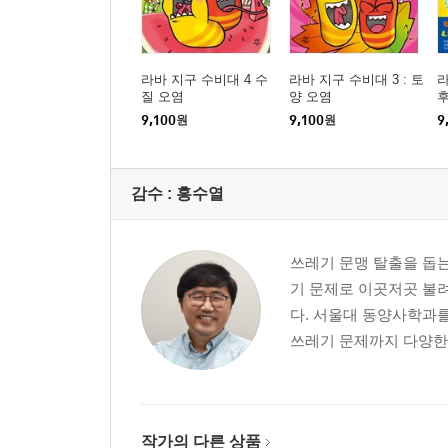
라바 지구 수비대 4 수
라바 지구 수비대 3 : 토
라
질 오염
양 오염
후
9,100
원
9,100
원
9
감수 :
홍수열
쓰레기 문맹 탈출을 돕
기 문제로 이곳저곳 불려
다. 서울대 동양사학과
쓰레기 문제까지 다양한 
작가의 다른 상품