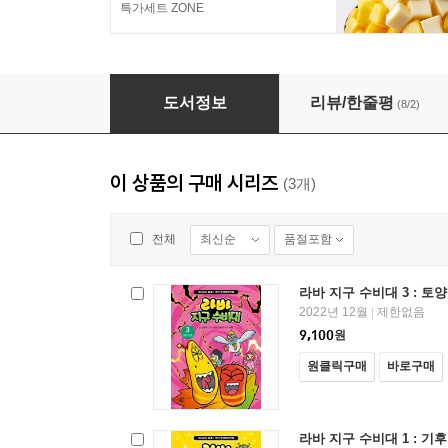
특가세트 ZONE
라바 지구 수비대 2 : 자원 순환
도서정보
리뷰/한줄평
(8/2)
이 상품의 구매 시리즈
(3개)
최신순
품절포함
전체
라바 지구 수비대 3 : 토
2022년 12월
제한없음
|
9,100
원
원클릭구매
바로구매
라바 지구 수비대 1 : 기