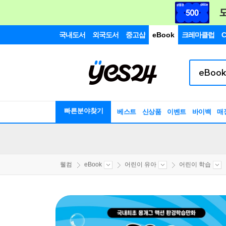
국내도서
외국도서
중고샵
eBook
크레마클럽
C
빠른분야찾기
베스트
신상품
이벤트
바이백
매
웰컴
eBook
어린이 유아
어린이 학습