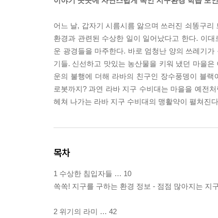
이야기 곳곳에 자연스럽게 녹인 지구환경 학습 포인
어느 날, 갑자기 시름시름 앓으며 쓰러진 쇠똥구리
환경과 관련된 수상한 일이 일어났다고 한다. 이대로
운 광경들을 마주한다. 바로 엄청난 양의 쓰레기가
기들. 신선하고 맛있는 농산물을 키워 냈던 마을은 
운의 불행에 더해 라바의 친구인 장수풍뎅이 블랙
로봇까지? 과연 라바 지구 수비대는 마을을 예전처
헤쳐 나가는 라바 지구 수비대의 맹활약이 펼쳐진다
목차
1 수상한 침입자들 … 10
쏙쏙! 지구를 구하는 환경 정보 - 점점 많아지는 지구
2 위기의 라미 … 42