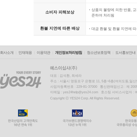
상품의 불량에 의한 반품, 교
소비자 피해보상
준하여 처리됨
환불 지연에 따른 배상
대금 환불 및 환불 지연에 
회사소개
인재채용
이용약관
개인정보처리방침
청소년보호정책
도서홍보안내
대표 : 김석환, 최세라
주소 : 서울시 영등포구 은행로 11, 5층~6층(여의도동,일신
사업자등록번호 : 229-81-37000 통신판매업신고 : 제 200
이메일 : yes24help@yes24.com 호스팅 서비스사업자 :
Copyright ⓒ YES24 Corp. All Rights Reserved.