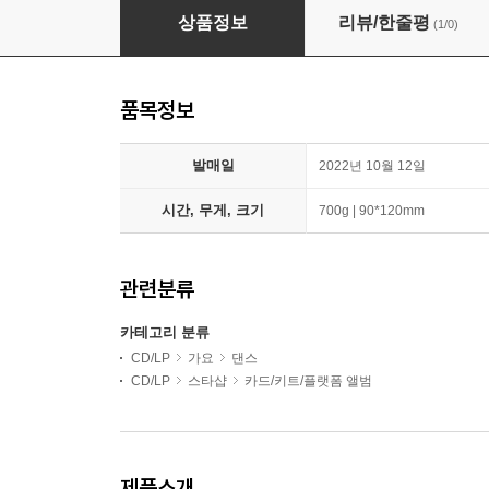
박지훈 - 미니앨범 6집 : THE ANSWER [Platform
상품정보
리뷰/한줄평
(1/0)
품목정보
발매일
2022년 10월 12일
시간, 무게, 크기
700g | 90*120mm
관련분류
카테고리 분류
CD/LP
가요
댄스
CD/LP
스타샵
카드/키트/플랫폼 앨범
제품소개