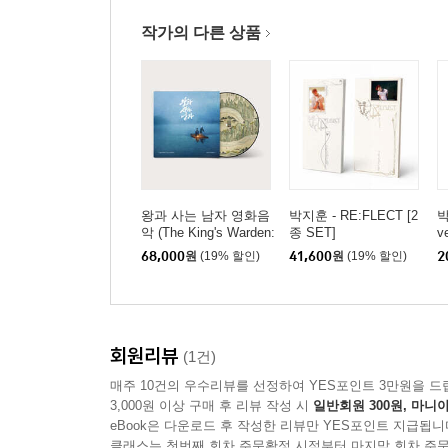
작가의 다른 상품
왕과 사는 남자 영화음
박지훈 - RE:FLECT [2
박
악 (The King's Warden:
종 SET]
ve
Original Motion Picture
68,000
원
(19% 할인)
41,600
원
(19% 할인)
2
Soundtrack Music By
달파란) [픽쳐디스크 L
P]
회원리뷰
(1건)
매주 10건의 우수리뷰를 선정하여 YES포인트 3만원을 드
3,000원 이상 구매 후 리뷰 작성 시
일반회원 300원, 마니아
eBook은 다운로드 후 작성한 리뷰만 YES포인트 지급됩니
클래스는 첫번째 회차 주문확정 시점부터 마지막 회차 주문