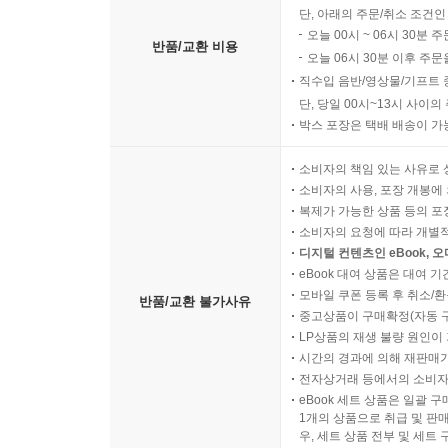
단, 아래의 주문/취소 조건인
오늘 00시 ~ 06시 30분 
반품/교환 비용
오늘 06시 30분 이후 주문
직수입 음반/영상물/기프트 
단, 당일 00시~13시 사이
박스 포장은 택배 배송이 가
소비자의 책임 있는 사유로 
소비자의 사용, 포장 개봉에 
복제가 가능한 상품 등의 포장을 
소비자의 요청에 따라 개별
디지털 컨텐츠인 eBook, 
eBook 대여 상품은 대여 기
모바일 쿠폰 등록 후 취소/환
반품/교환 불가사유
중고상품이 구매확정(자동 
LP상품의 재생 불량 원인이 기
시간의 경과에 의해 재판매가
전자상거래 등에서의 소비자
eBook 세트 상품은 일괄 
1개의 상품으로 취급 및 판매
우, 세트 상품 전부 및 세트