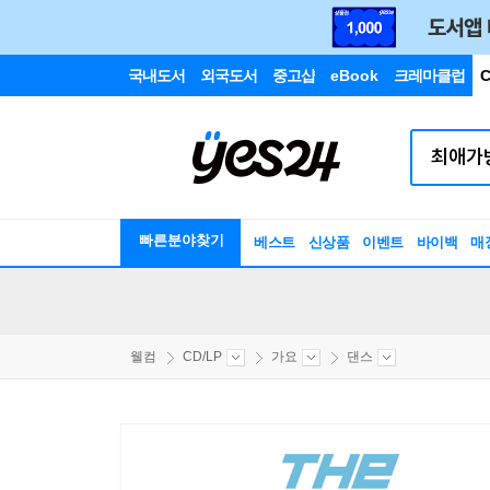
국내도서
외국도서
중고샵
eBook
크레마클럽
C
빠른분야찾기
베스트
신상품
이벤트
바이백
매
웰컴
CD/LP
가요
댄스