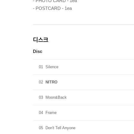
- PHOTO CARD - 1ea
- POSTCARD - 1ea
디스크
Disc
01
Silence
02
NITRO
03
Moon&Back
04
Frame
05
Don't Tell Anyone