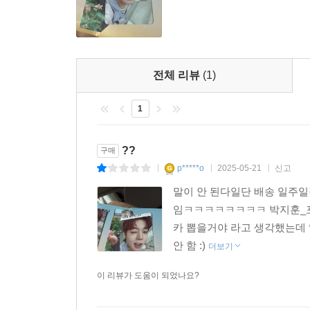
전체 리뷰
(1)
1
??
구매
p*****o
2025-05-21
신고
|
|
|
말이 안 된다일단 배송 일주일
임ㅋㅋㅋㅋㅋㅋㅋㅋ 박지훈_포토
카 뽑을거야 라고 생각했는데
안 함 :)
더보기
이 리뷰가 도움이 되었나요?