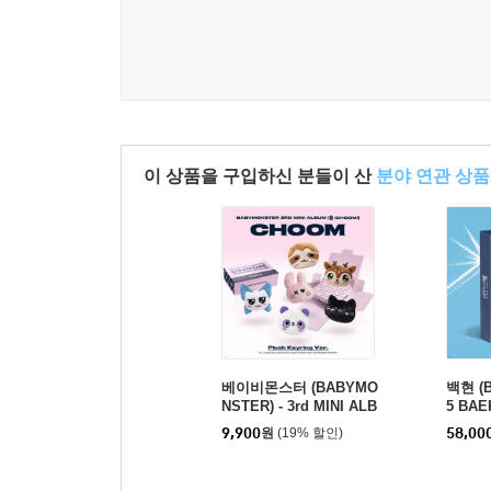
이 상품을 구입하신 분들이 산
분야 연관 상품
베이비몬스터 (BABYMO
백현 (B
NSTER) - 3rd MINI ALB
5 BA
UM [춤 (CHOOM)] Plus
TOUR 
9,900
원
(19% 할인)
58,00
h Keyring Ver._AHYEO
EOUL 
N