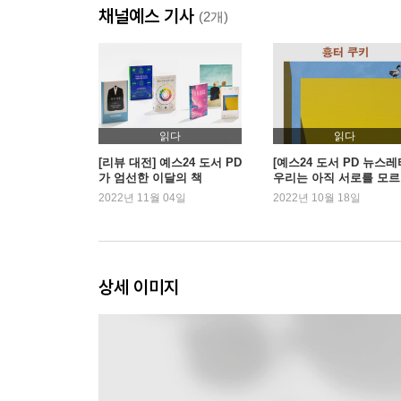
채널예스 기사
14. 슬립 원피스
(2개)
15. 임부복
16. 구슬 장식 치마
17. 트렌치코트
18. 지리 교사 원피스
19. 트레이닝복
읽다
읽다
20. 민소매 시프트 원피스
[리뷰 대전] 예스24 도서 PD
[예스24 도서 PD 뉴스레
가 엄선한 이달의 책
우리는 아직 서로를 모
21. 티셔츠
로 - 『흉터 쿠키』 외
2022년 11월 04일
2022년 10월 18일
22. 민소매 교대
23. 핸드백
24. 데님
25. 분홍색
상세 이미지
26. 비키니
27. 흰색 신발
28. 중요한 날의 드레스
29. 운동화
30. 휴가지에서 입는 옷