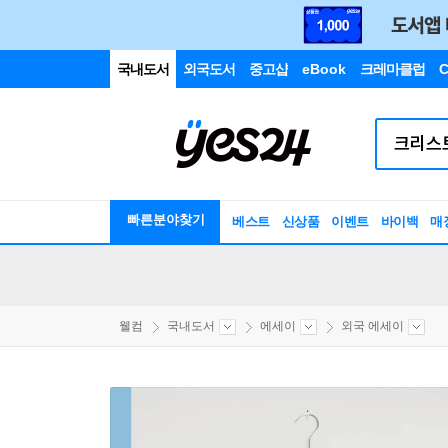
국내도서
외국도서
중고샵
eBook
크레마클럽
C
빠른분야찾기
베스트
신상품
이벤트
바이백
매
웰컴
국내도서
에세이
외국 에세이