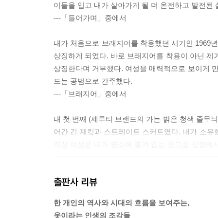
이들을 입고 내가 살아가게 될 더 온전하고 발전된 
---「들어가며」중에서
내가 처음으로 브래지어를 착용했던 시기인 1969
상징하게 되었다. 바로 브래지어를 착용이 아닌 
상징한다며 거부했다. 여성을 매력적으로 보이게 
드는 공범으로 간주했다.
---「브래지어」중에서
내 첫 번째 (세루티 브랜드의 가는 밝은 청색 줄무
어간 긴 재킷과 스트레이트 스커트였다. 내가 소유
직장 여성은 내가 평소에 즐겨 입는 중고품 상점에서
나는 20대 내내 모든 중요한 회사 행사나 입사 면접
출판사 리뷰
스힐도 구매했다. 이 옷을 입으면 비즈니스 정장을 입
같았다. 이 옷은 내 옷장을 채우고 있는 다른 옷
한 개인의 역사와 시대의 흐름을 보여주는,
위해 사주었기 때문이다.
옷이라는 인생의 조각들