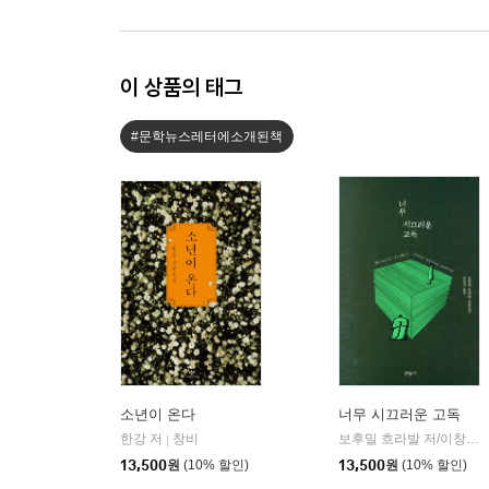
이 상품의 태그
#문학뉴스레터에소개된책
소년이 온다
너무 시끄러운 고독
한강 저
창비
보후밀 흐라발 저/이창실 역
|
13,500
원
(10% 할인)
13,500
원
(10% 할인)