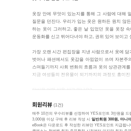
---「정장」중에서
옷장 안에 무엇이 있는지를 통해 그 사람에 대해 
하지만 이후로 흰색 셔츠는 메이플소프가 찍은 앨
질문을 던진다. 우리가 입는 옷은 원하든 원치 않
제 질서와 단정함, 전문성, 권위를 의미한다. 내가 
하는 옷이 그러하고, 좋은 날 입었던 옷을 옷장 
열에 합류 했다. 우리는 이런 여성들의 사진을 많이 
운동화를 신고 뛰어다녀야 하고, 권위 있어 보이고 
잡지나 신문, 웹사이트, 보도 자료의 사진 속에서 
가장 오랜 시간 편집장을 지낸 사람으로서 옷에 담
‘저를 믿으세요’하는 표정. 심지어 가만히 바라보거
벗어나 패션에서도 옷감을 아낌없이 쓰며 자본주의
는 언제나 도움이 되는) 매니큐어를 칠한 손으로 볼
스며들기까지 사회 변화의 흐름과 옷의 상관관계를
지금 여성들의 전유물이 되기까지의 과정도 흥미진
흰색 셔츠는 눈에 띄지 않게 권한을 상징하고, 지
게 주가나 담보 대출을 맡기기 안전해 보인다. 이
당신은 어떤 삶을 살고 있나요?
을 선호한다.
유일무이한 옷 그리고 삶에 대한 이야기
---「흰색 셔츠」중에서
회원리뷰
(1건)
이 책은 유능한 직장인이자, 잡지사 편집장, 엄마
매주 10건의 우수리뷰를 선정하여 YES포인트 3만원을 드
《보그》 편집장이던 시절에 다른 매체와 인터뷰할 
3,000원 이상 구매 후 리뷰 작성 시
일반회원 300원, 마니아
이곳에서 저곳으로, 한 중요한 시기에서 또 다른 
14, 그러나 행복하다’ 같은 요란스러운 제목이 붙
eBook은 다운로드 후 작성한 리뷰만 YES포인트 지급됩니
다르다는 사실을 받아들여야 할 때가 온다. 또한 
었다) 마른 몸에 대한 집착이 잘못되었다는 관점을
클래스는 첫번째 회차 주문확정 시점부터 마지막 회차 주문