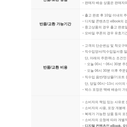
판매자 배송 상품은 판매자와
출고 완료 후 10일 이내의 
디지털 콘텐츠인 eBook의 
반품/교환 가능기간
중고상품의 경우 출고 완료일
모바일 쿠폰의 경우 유효기간(
고객의 단순변심 및 착오구
직수입양서/직수입일서중 일
단, 아래의 주문/취소 조건인
오늘 00시 ~ 06시 30분 
반품/교환 비용
오늘 06시 30분 이후 주문
직수입 음반/영상물/기프트 
단, 당일 00시~13시 사이
박스 포장은 택배 배송이 가
소비자의 책임 있는 사유로 
소비자의 사용, 포장 개봉에 
복제가 가능한 상품 등의 포장을 
소비자의 요청에 따라 개별
디지털 컨텐츠인 eBook, 