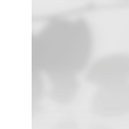
31. 비니
32. 검은색 옷
33. 타이츠
34. 황금빛 드레스
35. 보일러 수트
36. 실내용 가운
37. 네이비색
38. 액세서리
참고 문헌
감사의 글