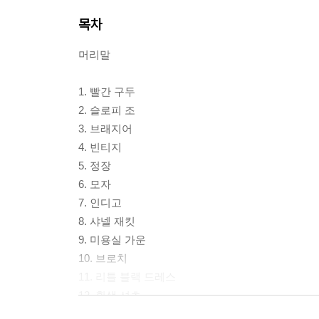
목차
머리말
1. 빨간 구두
2. 슬로피 조
3. 브래지어
4. 빈티지
5. 정장
6. 모자
7. 인디고
8. 샤넬 재킷
9. 미용실 가운
10. 브로치
11. 리틀 블랙 드레스
12. 흰색 셔츠
13. 앞치마