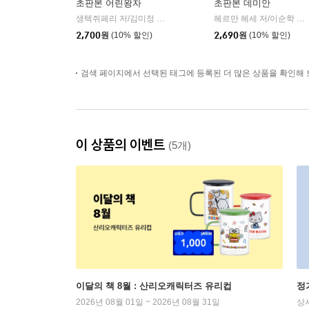
초판본 어린왕자
초판본 데미안
생텍쥐페리 저/김미정 역
더스토리
헤르만 헤세 저/이순학 역
|
|
2,700
원
(10% 할인)
2,690
원
(10% 할인)
검색 페이지에서 선택된 태그에 등록된 더 많은 상품을 확인해 
이 상품의 이벤트
(5개)
이달의 책 8월 : 산리오캐릭터즈 유리컵
정
2026년 08월 01일 ~ 2026년 08월 31일
상