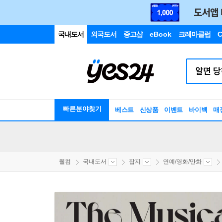
국내도서
외국도서
중고샵
eBook
크레마클럽
C
빠른분야찾기
베스트
신상품
이벤트
바이백
매
웰컴
국내도서
잡지
연예/영화/만화