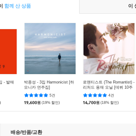
들이
함께 산 상품
이
 - 발매
박종성 - 3집 Harmonicist [하
로맨티스트 (The Romantist) -
모니카 연주집]
리처드 용재 오닐 [데뷔 10주
년 스페셜 앨범]
5건
4건
)
19,600
원
(19% 할인)
14,700
원
(18% 할인)
배송/반품/교환