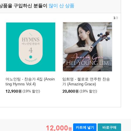
 상품을 구입하신 분들이
많이 산 상품
1
/3
어노인팅 - 찬송가 4집 (Anoin
임희영 - 첼로로 연주한 찬송
ting Hymns Vol.4)
가 (Amazing Grace)
12,900
원
(19% 할인)
20,800
원
(19% 할인)
12,000
카트에 넣기
바로구매
원