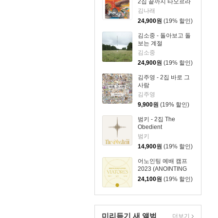
2집 끝까지 타오르라
김나래
24,900
원
(19% 할인)
김소중 - 돌아보고 돌
보는 계절
김소중
24,900
원
(19% 할인)
김주영 - 2집 바로 그
사람
김주영
9,900
원
(19% 할인)
범키 - 2집 The
Obedient
범키
14,900
원
(19% 할인)
어노인팅 예배 캠프
2023 (ANOINTING
WORSHIP CAMP
24,100
원
(19% 할인)
2023)
미리듣기 새 앨범
더보기