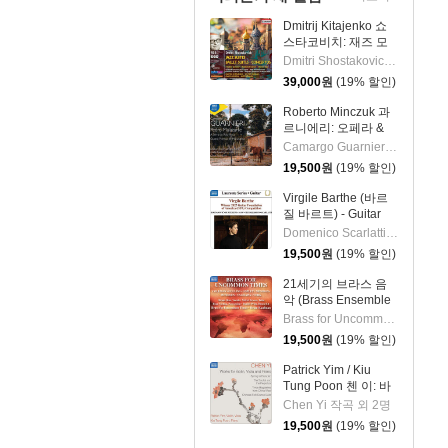
Dmitrij Kitajenko 쇼
스타코비치: 재즈 모
음곡, 발레 모음곡, 협
Dmitri Shostakovich 작곡 외 6명
주곡들
39,000
원
(19% 할인)
(Shostakovich: Jazz
Suite; Ballet Suites;
Roberto Minczuk 과
Concertos)
르니에리: 오페라 &
관현악 작품집
Camargo Guarnieri 작곡 외 2명
(Guarnieri: Pedro
19,500
원
(19% 할인)
Malazarte)
Virgile Barthe (바르
질 바르트) - Guitar
Recital (기타 리사이
Domenico Scarlatti 작곡 외 5명
틀)
19,500
원
(19% 할인)
21세기의 브라스 음
악 (Brass Ensemble
Music - 21st Century)
Brass for Uncommon Times 실내악
19,500
원
(19% 할인)
Patrick Yim / Kiu
Tung Poon 첸 이: 바
이올린, 비올라, 피아
Chen Yi 작곡 외 2명
노 작품집 (Chen Yi:
19,500
원
(19% 할인)
Works For Violin,