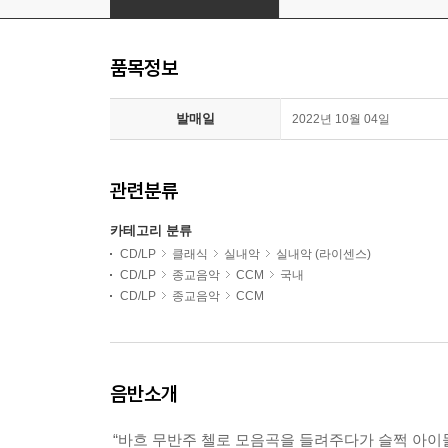
품목정보
발매일
2022년 10월 04일
관련분류
카테고리 분류
CD/LP
클래식
실내악
실내악 (라이센스)
CD/LP
종교음악
CCM
국내
CD/LP
종교음악
CCM
음반소개
“바흐 무반주 첼로 모음곡을 들려주다가 슬쩍 아이