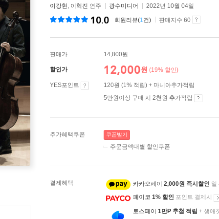
이강현
,
이혁진
연주
광수미디어
2022년 10월 04일
10.0
회원리뷰(
1
건)
판매지수 60
판매가
14,800원
12,000
원
할인가
(19% 할인)
YES포인트
120원 (1% 적립) + 마니아추가적립
5만원이상 구매 시 2천원 추가적립
추가혜택쿠폰
쿠폰받기
주문금액대별 할인쿠폰
결제혜택
카카오페이
2,000원 즉시할인
일
페이코
1% 할인
포인트 결제시
토스페이
1만P 추첨 적립
+ 생애