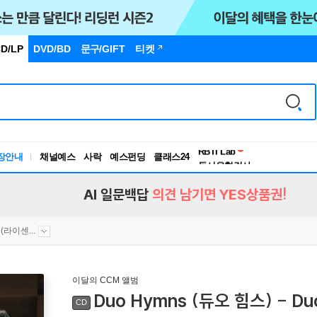
D/LP
DVD/BD
문구
/GIFT
티켓
독서유형검사
RBTI Lab
장안내
채널예스
사락
예스펀딩
클래스24
독서유형검사
AI 일문백답
의견 남기면 YES상품권!
(라이센...
이달의 CCM 앨범
Duo Hymns (듀오 힘스) - Du
CD