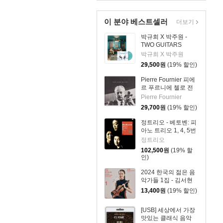
Viola And Piano)
이 분야 베스트셀러
더보기
박규희 X 박주원 -
TWO GUITARS
박규희 X 박주원
29,500
원
(19% 할인)
Pierre Fournier 피에
르 푸르니에 첼로 전
집 (Cello Works)
Pierre Fournier
29,700
원
(19% 할인)
정트리오 - 베토벤: 피
아노 트리오 1, 4, 5번
`유령`, 7번 `대공`
정트리오
(Beethoven: Piano
102,500
원
(19% 할
Trios No. 1, 4, 5, 7)
인)
[3LP]
2024 한국의 젊은 음
악가들 1집 - 김서현
13,400
원
(19% 할인)
[USB] 세상에서 가장
맛있는 클래식 음악