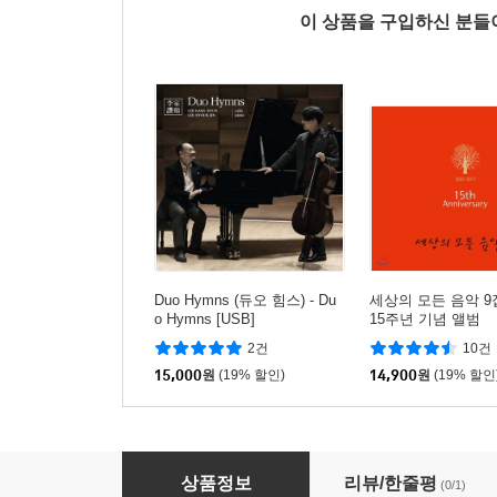
이 상품을 구입하신 분
Duo Hymns (듀오 힘스) - Du
세상의 모든 음악 9집
o Hymns [USB]
15주년 기념 앨범
2건
10건
15,000
원
(19% 할인)
14,900
원
(19% 할인
Duo Hymns (듀오 힘스) - Duo Hymns
상품정보
리뷰/한줄평
(0/1)