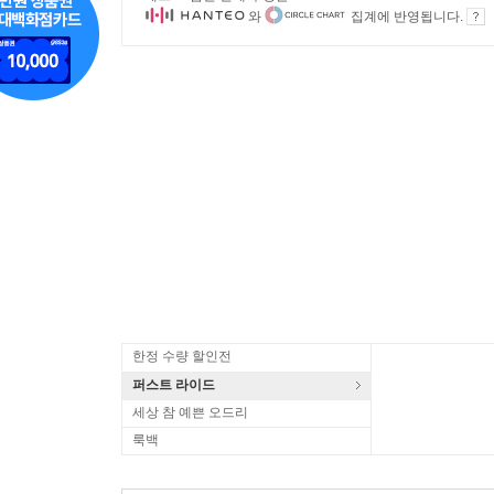
와
집계에 반영됩니다.
한정 수량 할인전
퍼스트 라이드
세상 참 예쁜 오드리
룩백