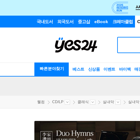
국내도서
외국도서
중고샵
eBook
크레마클럽
C
빠른분야찾기
베스트
신상품
이벤트
바이백
매
웰컴
CD/LP
클래식
실내악
실내악 