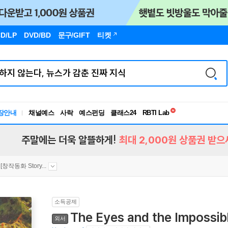
D/LP
DVD/BD
문구
/GIFT
티켓
독서유형검사
장안내
채널예스
사락
예스펀딩
클래스24
RBTI Lab
독서유형검사
주말에는 더욱 알뜰하게!
최대 2,000원 상품권 받으
[창작동화 Story...
소득공제
The Eyes and the Imposs
외서