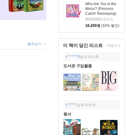
Who Are You in the
Mirror? (Princess
Catch! Teenieping)
(세이펜호환 / QR음원
BOOKMECCA 저
포함)
16,200
원
(10% 할인)
펼쳐보기
이 책이 담긴
리스트
더보기
s*******6
님의 리스트
도서관 구입물품
c*****7
님의 리스트
원서