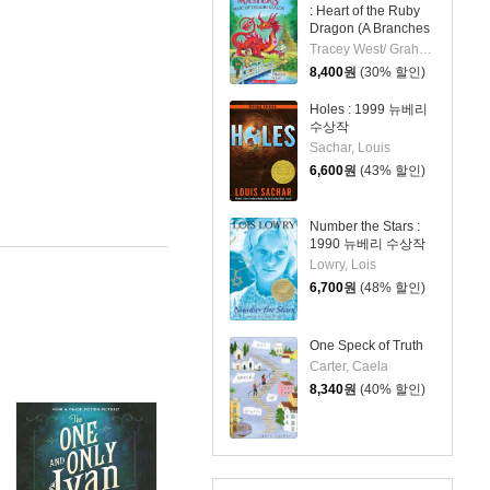
: Heart of the Ruby
Dragon (A Branches
Book)
Tracey West/ Graham Howells (ILT)
8,400
원
(30% 할인)
Holes : 1999 뉴베리
수상작
Sachar, Louis
6,600
원
(43% 할인)
Number the Stars :
1990 뉴베리 수상작
Lowry, Lois
6,700
원
(48% 할인)
One Speck of Truth
Carter, Caela
8,340
원
(40% 할인)