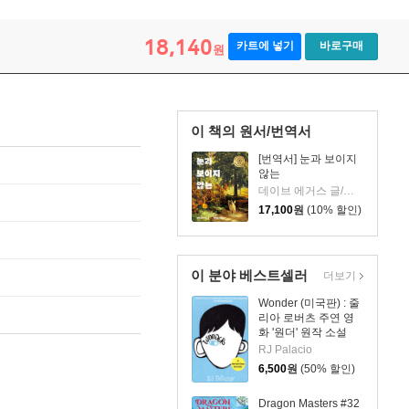
18,140
카트에 넣기
바로구매
원
이 책의 원서/번역서
[번역서] 눈과 보이지
않는
데이브 에거스 글/숀 해리스 그림/송섬별 역
17,100
원
(10% 할인)
이 분야 베스트셀러
더보기
Wonder (미국판) : 줄
리아 로버츠 주연 영
화 '원더' 원작 소설
RJ Palacio
6,500
원
(50% 할인)
Dragon Masters #32