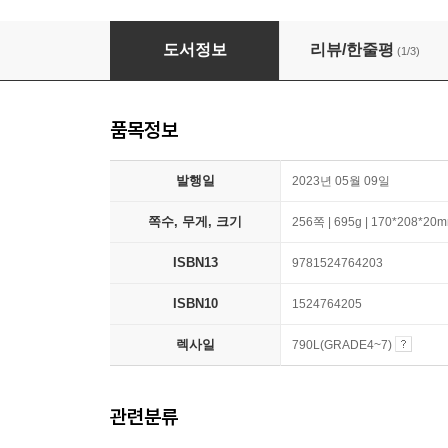
The Eyes and the Impossible : 2024 뉴베리
도서정보
리뷰/한줄평
(1/3)
품목정보
발행일
2023년 05월 09일
쪽수, 무게, 크기
256쪽 | 695g | 170*208*20
ISBN13
9781524764203
ISBN10
1524764205
렉사일
790L(GRADE4~7)
관련분류