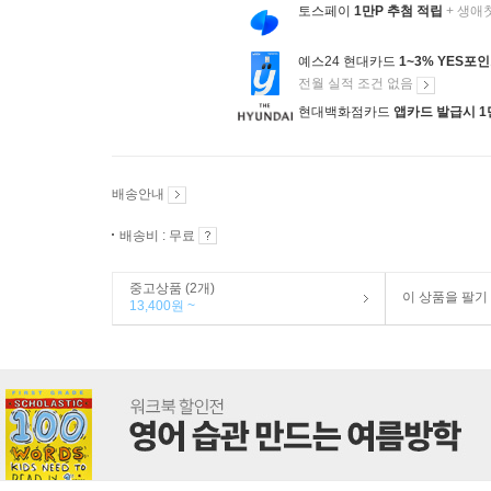
토스페이
1만P 추첨 적립
+ 생애
예스24 현대카드
1~3% YES포
전월 실적 조건 없음
현대백화점카드
앱카드 발급시 1
배송안내
배송비 : 무료
중고상품 (2개)
이 상품을 팔기
13,400원 ~