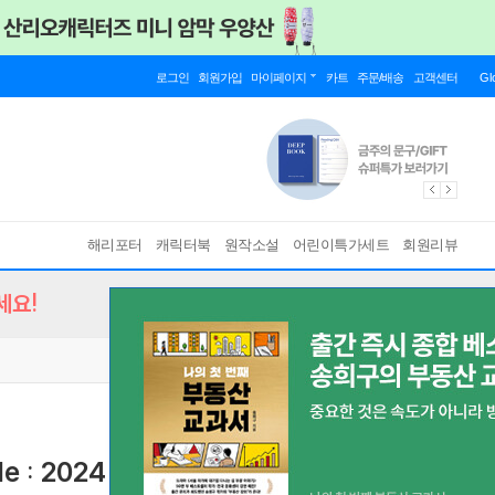
로그인
회원가입
마이페이지
카트
주문/배송
고객센터
Gl
해리포터
캐릭터북
원작소설
어린이특가세트
회원리뷰
세요!
ible : 2024 뉴베리 수상작
2024 Newbery Winner
[