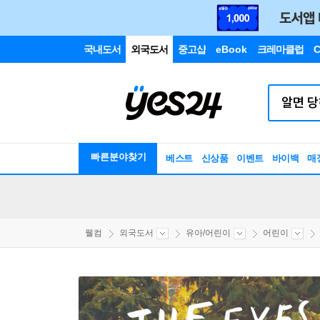
국내도서
외국도서
중고샵
eBook
크레마클럽
C
빠른분야찾기
베스트
신상품
이벤트
바이백
매
웰컴
외국도서
유아/어린이
어린이