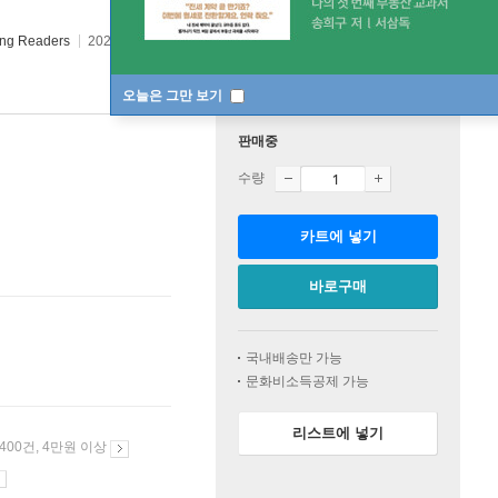
oung Readers
2023년 05월 09일
번역서 :
눈과 보이지 않는
오늘은 그만 보기
판매중
수량
카트에 넣기
바로구매
국내배송만 가능
문화비소득공제 가능
리스트에 넣기
 400건, 4만원 이상