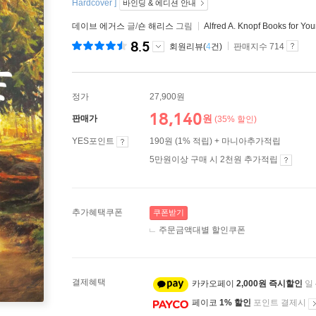
Hardcover ]
바인딩 & 에디션 안내
데이브 에거스
글/
숀 해리스
그림
Alfred A. Knopf Books for Y
8.5
회원리뷰(
4
건)
판매지수 714
정가
27,900원
18,140
원
판매가
(35% 할인)
YES포인트
190원 (1% 적립) + 마니아추가적립
5만원이상 구매 시 2천원 추가적립
추가혜택쿠폰
쿠폰받기
주문금액대별 할인쿠폰
결제혜택
카카오페이
2,000원 즉시할인
일
페이코
1% 할인
포인트 결제시