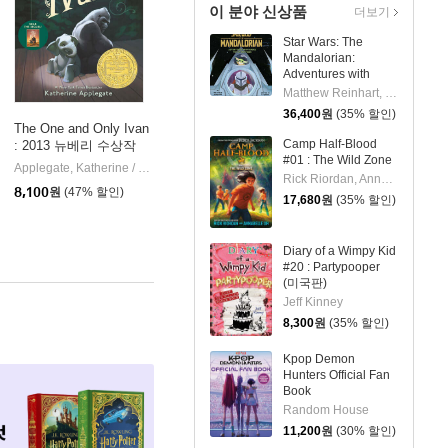
이 분야 신상품
더보기
Star Wars: The
Mandalorian:
Adventures with
Grogu: Pop-Up
Matthew Reinhart, S.T. Bende
Storybook
36,400
원
(35% 할인)
The One and Only Ivan
Camp Half-Blood
: 2013 뉴베리 수상작
#01 : The Wild Zone
HarperCollins
Applegate, Katherine / Castelao, Patricia
HarperCollins
|
|
Rick Riordan, Annabelle Oh
8,100
원
(47% 할인)
17,680
원
(35% 할인)
Diary of a Wimpy Kid
#20 : Partypooper
(미국판)
Jeff Kinney
8,300
원
(35% 할인)
Kpop Demon
Hunters Official Fan
Book
Random House
11,200
원
(30% 할인)