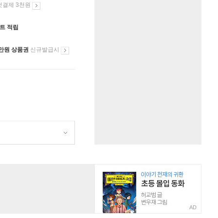
첫결제 3천원
인트 적립
만원 상품권
신규발급시
AD