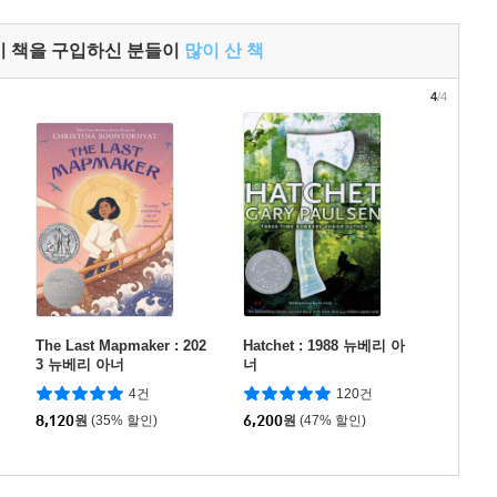
이 책을 구입하신 분들이
많이 산 책
4
/4
The Last Mapmaker : 202
Hatchet : 1988 뉴베리 아
3 뉴베리 아너
너
4건
120건
8,120
원
(35% 할인)
6,200
원
(47% 할인)