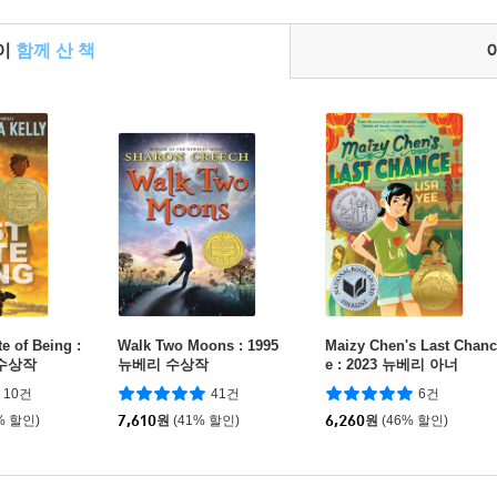
들이
함께 산 책
te of Being :
Walk Two Moons : 1995
Maizy Chen's Last Chanc
 수상작
뉴베리 수상작
e : 2023 뉴베리 아너
10건
41건
6건
% 할인)
7,610
원
(41% 할인)
6,260
원
(46% 할인)