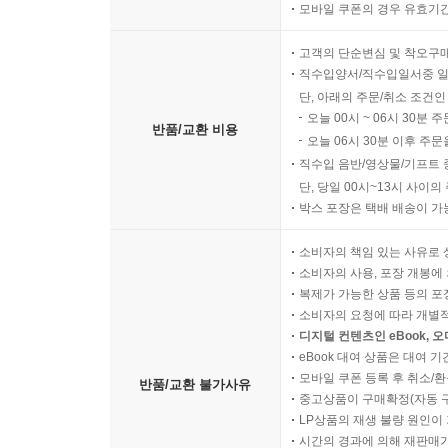
모바일 쿠폰의 경우 유효기간(
고객의 단순변심 및 착오구
직수입양서/직수입일서중 일
단, 아래의 주문/취소 조건인
오늘 00시 ~ 06시 30분 
반품/교환 비용
오늘 06시 30분 이후 주문
직수입 음반/영상물/기프트 
단, 당일 00시~13시 사이
박스 포장은 택배 배송이 가
소비자의 책임 있는 사유로 
소비자의 사용, 포장 개봉에 
복제가 가능한 상품 등의 포장을 
소비자의 요청에 따라 개별
디지털 컨텐츠인 eBook, 
eBook 대여 상품은 대여 기
모바일 쿠폰 등록 후 취소/환
반품/교환 불가사유
중고상품이 구매확정(자동 
LP상품의 재생 불량 원인이 기
시간의 경과에 의해 재판매가