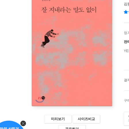
김
정
판
Y
결
구
미리보기
사이즈비교