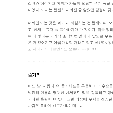
소녀와 헤어지고 여름과 가을의 오묘한 경계 속을 걸
이었다. 이제는 완전히 사라진 줄 알았던 감정이 찾아왔
어쩌면 아는 것은 과거고, 의심하는 건 현재이며, 
고, 현재는 그저 늘 불안하기만 한 것이다. 짐을 
록 더 빛나는 대리석 조각처럼 말이다. 앞으로 무슨
은 더 깊어지고 아름다워질 거라고 믿고 싶었다. 청
고 지나가기 때문인지도 모른다. --- p.183
다만 사랑이 끝나고 찾아오는 이별의 외로움과 찬란
이유에서 난 내 자신을 보호하기 위해 비겁하게 사
줄거리
들었어도 실감하지 못했다. 나는 내 인생 자체도 사
지 않았기에 불사의 시대 뒤 찾아온 자살의 시대에서
어느 날, 사랑니 속 줄기세포를 추출해 이식수술을
날 있는 그대로 바라봐주기를 바랐는지도 모른다. --- 
발전해 인류의 영원한 난제였던 암을 정복하고 평균
커다란 혼란에 빠졌다. 그런 와중에 수학을 전공한 
죽음은 존재한다. 그것만큼은 분명하다. 하지만 우리
사람은 묘하게 친구가 되는데…….
이 세계는 우리를 억지로 일으켜세우고 우리 곁에 