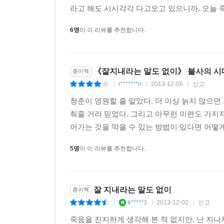
라고 해도 시시각각 다고오고 있으니까. 오늘 죽
소설 속 여고생 소녀가 묻는다. 젊음을 어떻게 아
질문이다. 그는 새롭게 만난 소녀와 카페 여주인과
6명
이 이 리뷰를 추천합니다.
꽃은 언젠가 지기 때문에 아름답고, 삶도 유한하기에
있기에 소중하다는 그 당연한 진리를 우리는 잠시 놓
《잘지내라는 말도 없이》 불사의 시대
종이책
자, 당신이라면 어떻게 하겠는가?
r*******n
2013-12-06
신고
|
|
|
줄기세포 이식수술을 받겠는가? 받지 않겠는가?
청춘이 영원할 줄 알았다. 더 이상 늙지 않으면
춰줄 거라 믿었다. 그리고 아무런 미련도 가지
어가는 것을 막을 수 있는 방법이 있다면 어떻게
5명
이 이 리뷰를 추천합니다.
잘 지내라는 말도 없이
종이책
k*****3
2013-12-02
신고
|
|
|
죽음을 진지하게 생각해 본 적 없지만, 난 지나