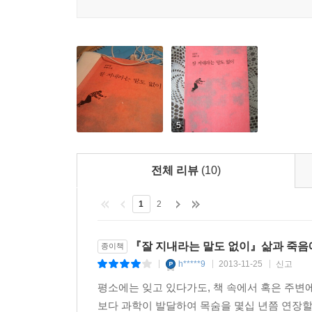
묘사하고 있다. 그러면서 이 책을 읽는 독자들을 향
물음표를 던진다.
거칠 것 없었던 시절과 그 시절이 완성한 현재 자신
것들을 추억하고 글로 기록하는 데 자신의 모든
기억하는 회고록이자, 한 남자의 찬란했던 청춘
음악작가로 오랫동안 일해온 김동영 작가가 실제
5
있으며, 작가 자신 스스로의 모습을 소설 속에 
통과하고 있다고 보아도 무방할 것이다.
전체 리뷰
(10)
2007년 출간된 [너도 떠나보면 나를 알게 될 거야
1
2
있는 베스트셀러이며, 이를 통해 이미 작가 특유의
도전하는 이번 문학적 시도는 역시나 기대 이상이다
참신하고 실험적인 묘사는 그가 프로필에 스스로 적은
『잘 지내라는 말도 없이』삶과 죽음
종이책
게다가 서울시립미술관에서 초청전시회를 열었을 정
h*****9
2013-11-25
신고
|
|
|
더하는 데 한몫하고 있다. 표지에 쓰인 그림과
평소에는 잊고 있다가도, 책 속에서 혹은 주변에
완성도를 높였다.
보다 과학이 발달하여 목숨을 몇십 년쯤 연장할