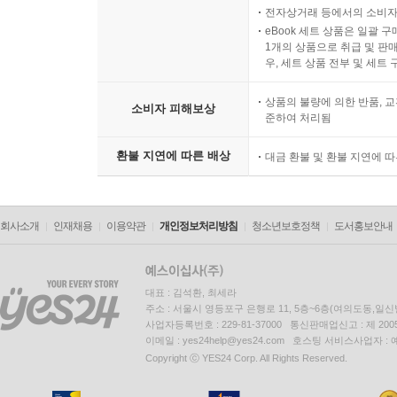
전자상거래 등에서의 소비자
eBook 세트 상품은 일괄 
1개의 상품으로 취급 및 판매
우, 세트 상품 전부 및 세트
상품의 불량에 의한 반품, 교
소비자 피해보상
준하여 처리됨
환불 지연에 따른 배상
대금 환불 및 환불 지연에 
회사소개
인재채용
이용약관
개인정보처리방침
청소년보호정책
도서홍보안내
대표 : 김석환, 최세라
주소 : 서울시 영등포구 은행로 11, 5층~6층(여의도동,일신
사업자등록번호 : 229-81-37000 통신판매업신고 : 제 200
이메일 : yes24help@yes24.com 호스팅 서비스사업자 :
Copyright ⓒ YES24 Corp. All Rights Reserved.