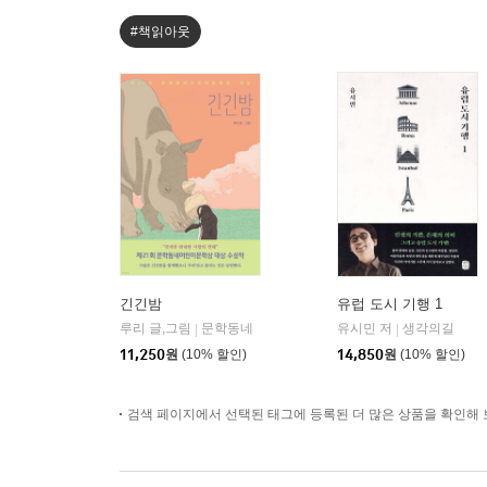
#책읽아웃
긴긴밤
유럽 도시 기행 1
루리 글,그림
문학동네
유시민 저
생각의길
|
|
11,250
원
(10% 할인)
14,850
원
(10% 할인)
검색 페이지에서 선택된 태그에 등록된 더 많은 상품을 확인해 