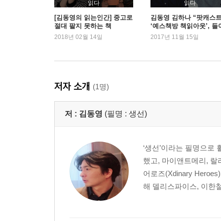
읽다
읽다
[김동영의 읽는인간] 중고로
김동영 김하나 “팟캐스
절대 팔지 못하는 책
‘예스책방 책읽아웃’, 들
보셨어요?”
2018년 02월 14일
2017년 11월 15일
저자 소개
(1명)
저 :
김동영
(필명 : 생선)
‘생선’이라는 필명으로 
했고, 마이앤트메리, 
어로즈(Xdinary He
해 델리스파이스, 이한철,