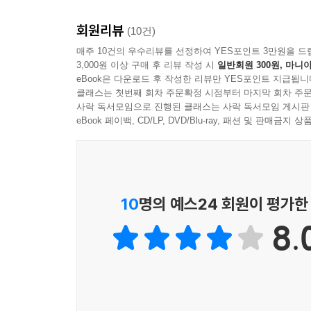
두 손 모아 고대하고 기다려온 축복이 아니라 그야
회원리뷰
(10건)
“시간은…… 언제나 흘러왔다.
매주 10건의 우수리뷰를 선정하여 YES포인트 3만원을 드
3,000원 이상 구매 후 리뷰 작성 시
일반회원 300원, 마니아
태양계에서 지구에서 그리고 너의 손목시계 위에서도
eBook은 다운로드 후 작성한 리뷰만 YES포인트 지급됩니
클래스는 첫번째 회차 주문확정 시점부터 마지막 회차 주문
사람의 얼굴에는 살아온 시간만큼의 세월이 쌓이기
사락 독서모임으로 진행된 클래스는 사락 독서모임 게시판
않았다. 인류에게 주어진 시간이 방대하게 늘어난 
eBook 페이백, CD/LP, DVD/Blu-ray, 패션 및 판매금
않는 젊음이 아닌 바로 찬란했던 시절이었다.
아름다운 시절은 모두 지나갔으며 이제 이 지구
노인’에게 어느 날 새로운 친구들이 생긴다.
10
명의 예스24 회원이 평가한
오십대의 외모로 90이 되어버린 할아버지와 중년
8.
누구보다 서로를 가장 이해하는 친구가 되어버린 
서늘한, 사랑과 우정 사이의 감정들은 그동안 우리
이 소설은, 인간의 생명까지도 엿가락처럼 늘려
내면이 따라가지 못해 생기는 괴리감에 대해 어느 
속도감 넘치도록 변화를 거듭하는 이 시대를 숨