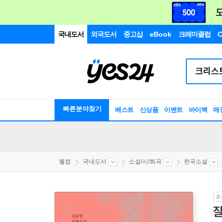
국내도서
외국도서
중고샵
eBook
크레마클럽
C
빠른분야찾기
베스트
신상품
이벤트
바이백
매
웰컴
국내도서
소설/시/희곡
한국소설
소
잘