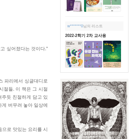
w*******0
님의 리스트
2022-2학기 2차 교사용
고 싶어졌다는 것이다.”
랑스 파리에서 싱글대디로
시절들. 이 책은 그 시절
려주듯 친절하게 담고 있
정하게 버무려 놓아 일상에
음으로 맛있는 요리를 시