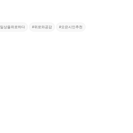
#일상을위로하다
#위로와공감
#오은시인추천