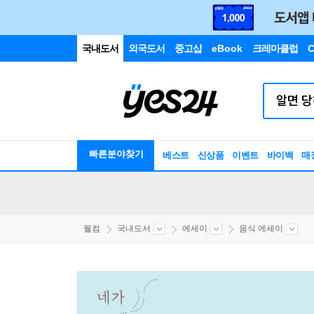
국내도서
외국도서
중고샵
eBook
크레마클럽
C
빠른분야찾기
베스트
신상품
이벤트
바이백
매
웰컴
국내도서
에세이
음식 에세이