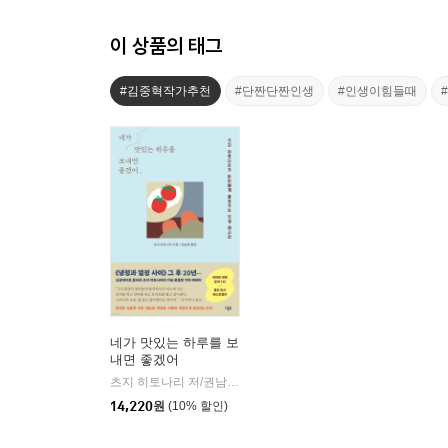
이 상품의 태그
#김중혁작가추천
#단짠단짠인생
#인생이힘들때
네가 맛있는 하루를 보
내면 좋겠어
츠지 히토나리 저/권남희 역
니들북
|
14,220
원
(10% 할인)