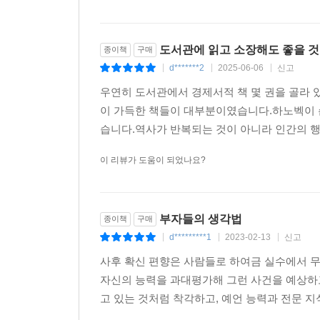
《부자들의 생각법》을 읽다 보면 문제는 ‘돈’이 아니
접근한다면 돈을 벌 수 없다. 부자들은 평범한 사람
도서관에 읽고 소장해도 좋을 것 
종이책
구매
“아인슈타인은 어제와 똑같은 생각을 하고 살면서 
d*******2
2025-06-06
신고
|
|
|
싶다면 먼저 부자들이 어떻게 생각하고 어떻게 인간
우연히 도서관에서 경제서적 책 몇 권을 골라
부자들은 이미 이런 사실을 간파하고 다른 생각과 
이 가득한 책들이 대부분이였습니다.하노벡이 
약점을 파악하고 이를 이용하는 데 있다. 자신의 
습니다.역사가 반복되는 것이 아니라 인간의 행
생각법》은 우리의 약점, 특히 돈 관리를 하면서 보
실험과 역사ㆍ경제학ㆍ심리학을 넘나들며 흥미진진하게
이 리뷰가 도움이 되었나요?
있게 해 줄 것이다. 자, 부자가 될 준비가 되었는가?
부자들의 생각법
종이책
구매
d*********1
2023-02-13
신고
|
|
|
사후 확신 편향은 사람들로 하여금 실수에서 무
자신의 능력을 과대평가해 그런 사건을 예상하고 
고 있는 것처럼 착각하고, 예언 능력과 전문 지