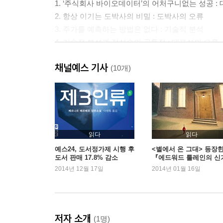
1. ‘주식회사 바이오데이터’의 어처구니없는 성공 :
2. 항상 이기는 도박사의 비밀 : 도박사의 오류
3. 주가를 예측하는 방법은 없다 : 기술적 분석
4. 기술적 분석과 점성술의 공통점 : 대표성의 오류
5. 역사상 최고의 펀드 매니저 빌 밀러의 진실
채널예스 기사
6. 우연한 사건이 더 그럴듯하게 보인다
(10개)
Chapter3 절대로 손해 보지 않는 사람들의 비밀
1. 돈 벌 수 있는 기회를 거부하는 사람들 : 손실 회
2. 비둘기보다 못한 대학생들의 경제 감각 : 매몰 
3. 본전을 생각하면 전 재산을 잃는다
읽다
읽다
4. 왜 항상 내가 팔면 오르고 내가 사면 떨어질까? :
예스24, 도서정가제 시행 후
<별에서 온 그대> 등장
도서 판매 17.8% 감소
『에드워드 툴레인의 신
5. 원금 보장 상품이 결국은 손해인 이유 : 최신 효과
한 여행』 단숨에 1위
2014년 12월 17일
2014년 01월 16일
6. 고객에게 정보를 제공하지 않은 은행의 성공
Chapter4 우리를 낭비로 이끄는 생각의 오류들
1. 세계적 거부 이케아 창업자가 노인 할인 혜택을
저자 소개
(1명)