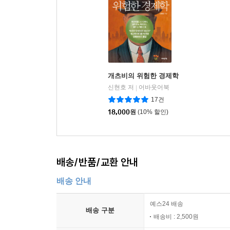
개츠비의 위험한 경제학
신현호 저
어바웃어북
|
17건
18,000
원
(10% 할인)
배송/반품/교환 안내
배송 안내
예스24 배송
배송 구분
배송비 : 2,500원