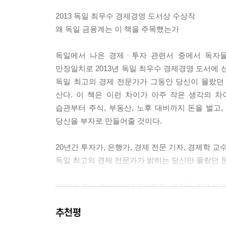
1. 부자들은 통계를 믿지 않는다
2013 독일 최우수 경제경영 도서상 수상작
2. 펀드 회사가 가르쳐 주지 않는 펀드 선택법 : 생
왜 독일 금융계는 이 책을 주목했는가
3. 펀드를 고를 때 수익률은 무시하라 : 기저 효과
4. 조금 아는 것보다 아예 모르는 것이 낫다 : 확증 
독일에서 나온 경제ㆍ투자 관련서 중에서 독자들
5. 경제 뉴스를 읽기 전에 확인해야 할 것들 : 착각 
만장일치로 2013년 독일 최우수 경제경영 도서에 선
6. 시장 예측은 백미러를 보면서 운전하는 것이다 :
독일 최고의 경제 전문가가 그동안 당신이 몰랐던 
7. 통계의 거짓말에 당하지 않는 법
산다. 이 책은 이런 차이가 아주 작은 생각의 
습관부터 주식, 부동산, 노후 대비까지 돈을 벌고,
Chapter 10 단순하지만 확실한 부자들의 분산 투자
당신을 부자로 만들어줄 것이다.
1. 풍요로운 노후를 원한다면 고위험 상품에 투자하
2. 연금 상품을 해지하는 것이 특히 까다로운 이유 :
20년간 투자가, 은행가, 경제 전문 기자, 경제학 교
3. 유대인들은 결코 모든 것을 걸지 않는다
독일 최고의 경제 전문가가 밝히는 당신만 몰랐던 
4. 15년 동안의 투자 성과가 단 10일 안에 결정된다
“부자가 되는 방법이요? 간단해요. 생각을 조금 바꾸
Chapter 11 돈을 벌기 위해 꼭 알아야 할 18가지 
1. 당신의 무의식을 은밀하게 공략하는 뉴로마케팅
추천평
누구나 부자를 꿈꾼다. 하지만 누구나 부자가 되는 
2. 한번 걸리면 빠져나올 수 없는 그레이마켓의 유
말한다. 똑같은 돈을 벌어도 어떤 사람은 부자가 