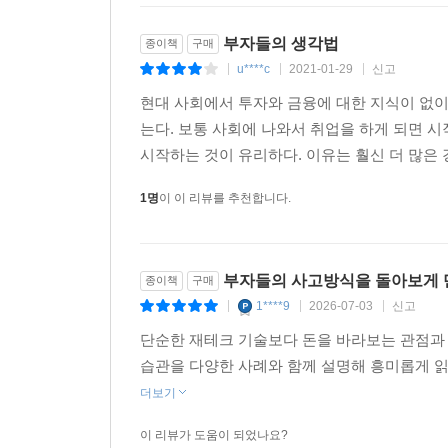
“원금 보장 상품은 손해예요. 원금을 보장 받기 위
사람들의 판단을 흐리게 만듭니다.”투자자들은 보통 
부자들의 생각법
종이책
구매
사는 것과 같다. 원금 보장에 드는 비용과 수익을 
u****c
2021-01-29
신고
|
|
|
대부분을 채권이나 부동산, 생명 보험에 묶어 두는
현대 사회에서 투자와 금융에 대한 지식이 없이
투자하는 것이 훨씬 이익입니다.”
는다. 보통 사회에 나와서 취업을 하게 되면 
하노 벡은 통계적으로 주식의 수익률이 다른 투자 상품
시작하는 것이 유리하다. 이유는 훨신 더 많은 경
같은 기간 미국 채권에 투자한 사람보다 155배나
높게 평가한다는 데 있다. 채권이나 생명 보험의 비
1명
이 이 리뷰를 추천합니다.
투자하라는 말은 아니다.
“유대인들이 2000년 넘게 지켜온 투자법이 있습니다
맞게 고치면 3분의 1은 동산에, 3분의 1은 부동산에
부자들의 사고방식을 돌아보게 
종이책
구매
일반인들은 이해하기 어려운 포트폴리오 이론으로 
1****9
2026-07-03
신고
|
|
|
것으로 유명하다.
단순한 재테크 기술보다 돈을 바라보는 관점과 
습관을 다양한 사례와 함께 설명해 흥미롭게 읽
저축, 보험, 소비 습관부터 주식, 부동산, 노후 대비
더보기
당신이 얼마를 벌든, 세상이 어떻게 바뀌든
당신을 부자로 만들어 줄 경제 심리학
이 리뷰가 도움이 되었나요?