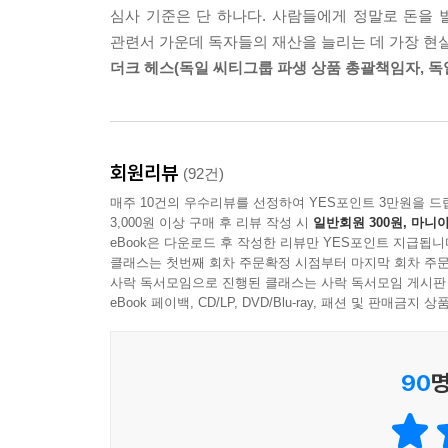
3. 재산을 지키기 위해 꼭 알아야 할 18가지 투자 
심사 기준은 단 하나다. 사람들에게 정말로 돈을 
것을 증명해 독일 금융계의 주목을 받았고, 독일
관련서 가운데 독자들의 재산을 늘리는 데 가장 현
경영, 금융 관련서 중에서 가장 뛰어난 책에 수여하
Epilogue : 20년 동안 경제 현장에서 깨달은 것들
더크 헤스(독일 씨티그룹 파생 상품 총괄책임자, 독
8명이 만장일치로 이 책을 뽑았습니다. 재산을 늘리
용어 해설
상품 총괄 책임자 더크 헤스의 말이다.
참고 문헌
《부자들의 생각법》 은 20년간 은행가, 투자가, 
벡의 모든 경험과 통찰이 녹아 있는 책이다. 그는
회원리뷰
(92건)
전문가로 평가 받는다. 하노 벡이‘부자들의 생각’에
매주 10건의 우수리뷰를 선정하여 YES포인트 3만원을 드
“투자 실패로 큰돈을 날렸죠. 누구보다 잘할 수
3,000원 이상 구매 후 리뷰 작성 시
일반회원 300원, 마니아
수밖에 없는 심리적 오류였다는 것을 알게 된 것은 
eBook은 다운로드 후 작성한 리뷰만 YES포인트 지급됩니
그는 한때 독일에서 가장 유명한 제과점 체인 회사
클래스는 첫번째 회차 주문확정 시점부터 마지막 회차 주문
사락 독서모임으로 진행된 클래스는 사락 독서모임 게시판
다녔다. 얼마 후 거품이 꺼지면서 주가가 폭락하
eBook 페이백, CD/LP, DVD/Blu-ray, 패션 및 판매금
시도했다. 결국 원금에다 추가 매수하느라 끌어다 쓴
입었다. 이 과정에서 과연 진짜 부자들은 어떻게 
90
명
세계적 거부 이케아 창업자가 노인 할인 혜택을 꼭 
세계적인 가구 업체 이케아의 창업자 잉바르 캄프라드