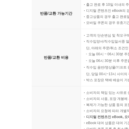
출고 완료 후 10일 이내의 
디지털 콘텐츠인 eBook의 
반품/교환 가능기간
중고상품의 경우 출고 완료일
모바일 쿠폰의 경우 유효기간(
고객의 단순변심 및 착오구
직수입양서/직수입일서중 일
단, 아래의 주문/취소 조건인
오늘 00시 ~ 06시 30분 
반품/교환 비용
오늘 06시 30분 이후 주문
직수입 음반/영상물/기프트 
단, 당일 00시~13시 사이
박스 포장은 택배 배송이 가
소비자의 책임 있는 사유로 
소비자의 사용, 포장 개봉에 
복제가 가능한 상품 등의 포장을 
소비자의 요청에 따라 개별
디지털 컨텐츠인 eBook, 
eBook 대여 상품은 대여 기