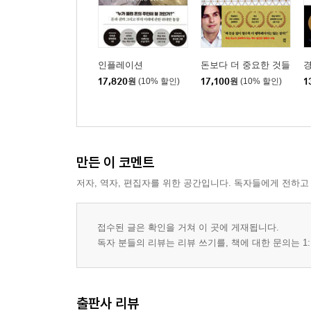
Chapter7 금융 회사는 당신의 심리를 이렇게 이용
1. ‘불만족시 100% 환불 보장’의 꼼수 : 소유 효과
인플레이션
돈보다 더 중요한 것들
2. 모두가 칭찬한 코카콜라 신제품이 실패한 이유 :
17,820
원
(10% 할인)
17,100
원
(10% 할인)
1
3. 금융 회사가 당신의 심리를 이용하는 법
4. 왜 후회만 하고 행동은 바꾸지 않는 걸까? : 사후
Chapter 8 평범한 사람들은 자신의 능력을 과대평
1. 시장을 이길 수 있다고 믿은 사람들의 몰락
만든 이 코멘트
2. 평범한 사람들은 자신의 능력을 과대평가한다 :
저자, 역자, 편집자를 위한 공간입니다. 독자들에게 전하고
3. 왜 돈 관리는 여자가 맡아야 한다고 하는 걸까?
4. 전 세계 금융계에 남자가 더 많은 이유
접수된 글은 확인을 거쳐 이 곳에 게재됩니다.
5. 결말을 알고 나면 모든 것이 당연해 보인다 : 사
독자 분들의 리뷰는 리뷰 쓰기를, 책에 대한 문의는 1:
6. 전문가를 만나면 꼭 해야 할 질문 “그래서 얼마나
7. 전문가들의 평균 적중률은 40%
출판사 리뷰
Chapter 9 부자들은 통계를 믿지 않는다