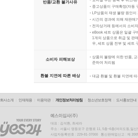
모바일 쿠폰 등록 후 취소/환
반품/교환 불가사유
중고상품이 구매확정(자동 
LP상품의 재생 불량 원인이 기
시간의 경과에 의해 재판매가
전자상거래 등에서의 소비자
eBook 세트 상품은 일괄 
1개의 상품으로 취급 및 판매
우, 세트 상품 전부 및 세트
상품의 불량에 의한 반품, 교
소비자 피해보상
준하여 처리됨
환불 지연에 따른 배상
대금 환불 및 환불 지연에 
회사소개
인재채용
이용약관
개인정보처리방침
청소년보호정책
도서홍보안내
대표 : 김석환, 최세라
주소 : 서울시 영등포구 은행로 11, 5층~6층(여의도동,일신
사업자등록번호 : 229-81-37000 통신판매업신고 : 제 200