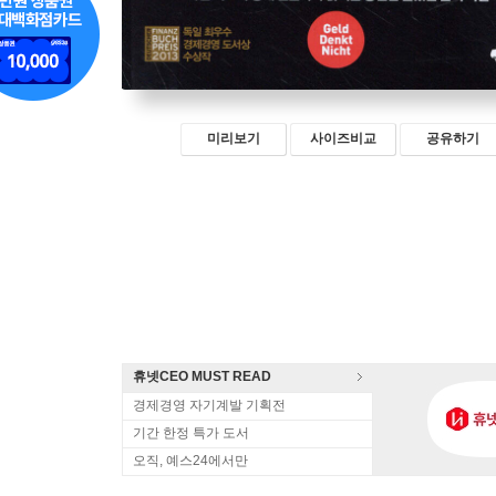
미리보기
사이즈비교
공유하기
휴넷CEO MUST READ
경제경영 자기계발 기획전
기간 한정 특가 도서
오직, 예스24에서만