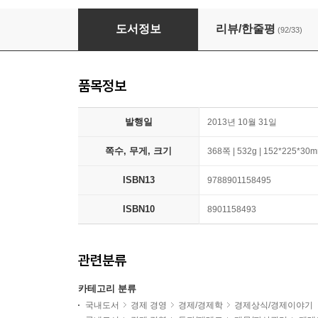
부자들의 생각법
도서정보
리뷰/한줄평
(92/33)
품목정보
발행일
2013년 10월 31일
쪽수, 무게, 크기
368쪽 | 532g | 152*225*30
ISBN13
9788901158495
ISBN10
8901158493
관련분류
카테고리 분류
국내도서
경제 경영
경제/경제학
경제상식/경제이야기