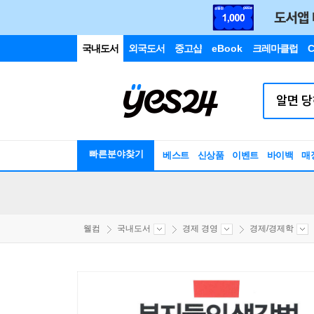
국내도서
외국도서
중고샵
eBook
크레마클럽
C
빠른분야찾기
베스트
신상품
이벤트
바이백
매
웰컴
국내도서
경제 경영
경제/경제학