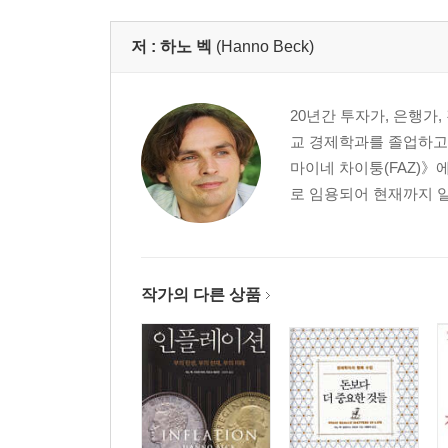
2. 돈을 쓸 때는 무조건 작은 금액부터 : 베버-페히
3. 부동산 가격은 떨어지는데 왜 내 집 장만은 여전히
저 :
하노 벡
(Hanno Beck)
4. 거지와 부자 사이를 73번 왕복한 어느 도박사 이
5. 영국에서 가장 오래된 은행이 1파운드에 매각되
6. 최소의 비용으로 최대의 만족을 얻는 법
20년간 투자가, 은행가
교 경제학과를 졸업하고
Chapter5 돈이 저절로 모이는 부자들의 생각법
마이네 차이퉁(FAZ)》
1. 황당한 예측으로 시장을 움직인 증권 전문가
로 임용되어 현재까지 일
2. 목표 금액을 정하는 순간 목표와 멀어진다 : 정박
3. 우리의 지갑을 노리는 말장난에 속지 않는 법 : 
4. 긍정적인 사고를 이용하는 부자들의 노하우
작가의 다른 상품
Chapter6 종잣돈을 가장 쉽게 만드는 법
1. 부자들의 머릿속엔 회계 장부가 있다 : 심적 회계
2. 상품권을 사은품으로 주는 쇼핑몰의 속셈
3. 마이너스 통장을 쓰려거든 차라리 적금을 깨라
4. 아껴 쓴다고 쓰는데도 왜 카드 값은 늘 그대로일
5. 종잣돈을 가장 쉽게 만드는 전략, 망설이기