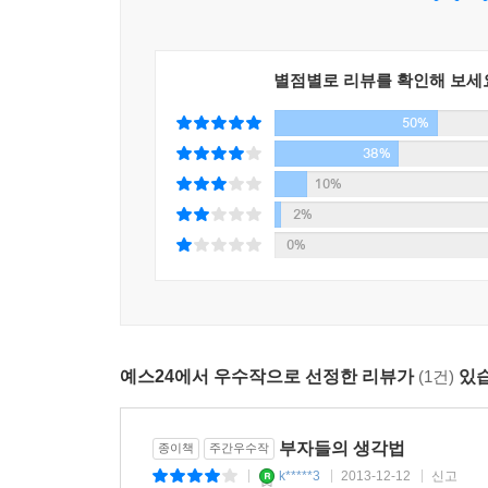
스웨덴에서 지독한 구두쇠로 더 유명하다. 사람들에
비싼 비행기 대신에 기차를 타고, 그마저도 가장 저
떨이 상품을 싸게 사기 위해서 슈퍼마켓은 항상 문
별점별로 리뷰를 확인해 보세
캄프라드는 지독한 절약 정신 때문에 부자가 된 것일
50%
“중요한 것은 상대성이에요. 평범한 사람들은 길에서
38%
원은 푼돈이라고 생각합니다. 같은 10만 원이라도 상
10%
10만 원이라고 생각합니다.”
2%
인간은 어떤 조건에서 자극을 받느냐에 따라 같은 자
0%
때 보면 금액이 너무 커서 놀랐던 적이 있을 것이
이것이 바로 상대성의 함정이다.
하노 벡은 부자들이 구두쇠처럼 보이는 이유는 상대
있다. 그렇게 모은 돈으로 투자를 시작해 본격적
조언을 참고한다. 그런데 이런 전문가들을 어디까지
예스24에서 우수작으로 선정한 리뷰가
(1건)
있습
투자 전문가들의 말은 믿어도 되는 걸까?
부자들의 생각법
종이책
주간우수작
레그 메이슨 캐피털 매니지먼트의 회장 빌 밀러는 미
k*****3
2013-12-12
신고
|
|
|