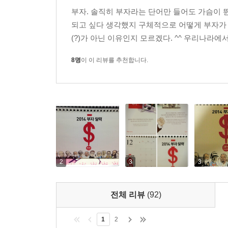
미국의 대표적 주가 지수인 S&P500보다 높은 수익
부자. 솔직히 부자라는 단어만 들어도 가슴이 
게다가 이 기간은 IT 버블 때문에 폭등과 폭락이 
되고 싶다 생각했지 구체적으로 어떻게 부자가 될
믿고 맡길 수 있을까?
(?)가 아닌 이유인지 모르겠다. ^^ 우리나라에
“사람들은 무엇인가가 연속해서 일어나면 그것에 
해서 그 사람을 동전 던지기의 천재라고 할 수 있을
8명
이 이 리뷰를 추천합니다.
하노 벡은 빌 밀러가 뛰어난 펀드 매니저인 것은
전문가라도 전적으로 신뢰해서는 안 된다. 과거의
능력이 있을 것으로 믿는다. 그래서 펀드 상품을
밀러만 해도 2006년 이후 3년 연속으로 시장 평균
“펀드 매니저나 애널리스트들의 예측 적중률은 평균 
전문가들의 말을 믿을 수 없다면 원금 보장 상품에
2
3
3
원금 보장 상품이 결국은 손해인 이유는 무엇일까?
손실로 인한 마음의 고통이 이익으로 얻는 기쁨보다 
전체 리뷰
(92)
것을 싫어한다. 그래서 원금 보장 상품은 늘 인기
단호하게 말한다.
1
2