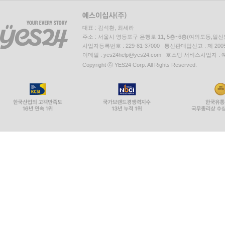
대표 : 김석환, 최세라
주소 : 서울시 영등포구 은행로 11, 5층~6층(여의도동,일신
사업자등록번호 : 229-81-37000 통신판매업신고 : 제 200
이메일 : yes24help@yes24.com 호스팅 서비스사업자 :
Copyright ⓒ YES24 Corp. All Rights Reserved.