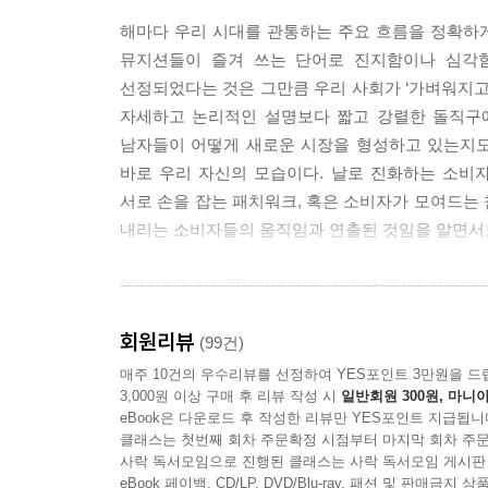
에 그칠 뿐, 생산적인 공론으로 이어지지 않는다. ---p
해마다 우리 시대를 관통하는 주요 흐름을 정확하게 
뮤지션들이 즐겨 쓰는 단어로 진지함이나 심각함
초니치 트렌드에 대응하는 첫 번째 전략인 현미경 
선정되었다는 것은 그만큼 우리 사회가 ‘가벼워지고
분화해 초니치 마켓을 찾아내는 전략이다.
자세하고 논리적인 설명보다 짧고 강렬한 돌직구에
현미경으로 들여다본 미시세계에서 소비층은 쪼개지
남자들이 어떻게 새로운 시장을 형성하고 있는지도
9개이던 차량등급을 고객의 소득과 취향에 따라 25개로 대폭
바로 우리 자신의 모습이다. 날로 진화하는 소비
(E) · 스포츠유틸리티차량(SUV) · 다목적레저차
서로 손을 잡는 패치워크, 혹은 소비자가 모여드는
이 팔리는 중국시장에서는 동급 내에도 서로 다른 
내리는 소비자들의 움직임과 연출된 것임을 알면서
지로 세분화하고, 준중형차도 5개 등급으로 더 잘게 나누었으
의 세 배 가까이 늘어난 타깃그룹은 맞춤형 생산판매 마
2014년은 갑오(甲午)년이다. 십간(十干)의 하나인 
말’, 즉 청마(靑馬)의 해다. 말은 달린다. 인간이
이 F세대는 베이비붐 세대(1955~1963년생)보다
회원리뷰
이동수단이었으며 이동ㆍ변화ㆍ자유ㆍ소통 등 매우 
(99건)
부상하고 있다. 특히 F세대의 중심인 1971년생은 
지혜’라는 뜻의 노마지지(老馬之智)라는 고사성어
매주 10건의 우수리뷰를 선정하여 YES포인트 3만원을 드
을 자랑하는, 그리고 평균수명 연장으로 내리막길이
3,000원 이상 구매 후 리뷰 작성 시
일반회원 300원, 마니아
있듯이, 말은 지혜롭다. 또 주인과 함께 전장을 누비
른 것이다. ‘잊힌’ 세대가 주인공이 되면서 묻혔던 
eBook은 다운로드 후 작성한 리뷰만 YES포인트 지급됩니
『트렌드 코리아 2014』 10대 소비트렌드 키워드
다. ---p.261
클래스는 첫번째 회차 주문확정 시점부터 마지막 회차 주문
색깔의 말이 출주했는데, 사람들은 주로 흰색과 
사락 독서모임으로 진행된 클래스는 사락 독서모임 게시판
못하지만 결승선에 가까워질수록 검은 말이 치고 
eBook 페이백, CD/LP, DVD/Blu-ray, 패션 및 판매금