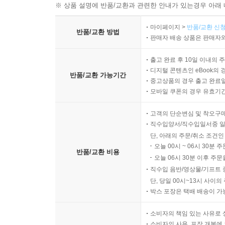
※ 상품 설명에 반품/교환과 관련한 안내가 있는경우 아래 
마이페이지 >
반품/교환 신청
반품/교환 방법
판매자 배송 상품은 판매자와
출고 완료 후 10일 이내의 
디지털 콘텐츠인 eBook의 
반품/교환 가능기간
중고상품의 경우 출고 완료일
모바일 쿠폰의 경우 유효기간(
고객의 단순변심 및 착오구
직수입양서/직수입일서중 일
단, 아래의 주문/취소 조건인
오늘 00시 ~ 06시 30분 
반품/교환 비용
오늘 06시 30분 이후 주문
직수입 음반/영상물/기프트 
단, 당일 00시~13시 사이
박스 포장은 택배 배송이 가
소비자의 책임 있는 사유로 
소비자의 사용, 포장 개봉에 