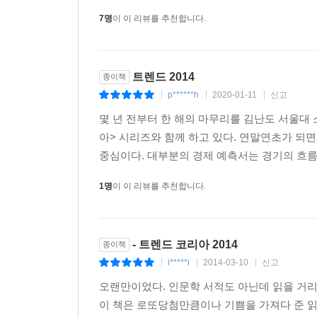
최적화된 비즈니스 생태계가 활성화된 것을 판 2.
브라더보다 더 집요한 작은 감시자들이 활개치고 있다
7명
이 이 리뷰를 추천합니다.
이제 곧 시장의 새로운 부가가치를 생성하는 원동력
작됐다. 이들은 낯선 타인인 경우도 있지만 당신이 
라보는 일상 속의 눈들이다. 집 밖을 나서는 순간 
Reboot everything / 해석의 재해석
인 세상의 ‘놀잇감’이 되는 것 또한 각오해야 한다
트렌드 2014
종이책
익숙한 것을 낯설게 하라. 익숙함을 재해석하는 전
p******h
2020-01-11
신고
|
|
|
시간의 재해석, 다른 목적으로 사용하는 용도의 
---p.374
사회문제를 해결하는 데 실마리가 돼 줄 수 있을 것
몇 년 전부터 한 해의 마무리를 김난도 서울대
아> 시리즈와 함께 하고 있다. 연말연초가 되면
Surprise me, guys! / 예정된 우연
중심이다. 대부분의 경제 예측서는 경기의 흐름뿐 
예측은 불가능하지만 실현은 가능한, 우연인 듯 
1명
이 이 리뷰를 추천합니다.
스토리, 흔한 마케팅이 아닌 무작위한 상황과 우
경험을 원하는 소비자에게 각광받는 즐거움이 될 것
- 트렌드 코리아 2014
종이책
Eyes on you, eyes on me / 관음의 시대, ‘스몰
i*****i
2014-03-10
신고
감시의 시대. 빅브라더에서 스몰브라더스까지, 
|
|
|
증상의 토대가 되고, 스크린 문화로 대변되는 현대
오랜만이었다. 인문학 서적도 아닌데 읽을 거리
사이에서 균형을 잡으려는 현대인의 욕망이 어떻게 
이 책은 로또당첨만큼이나 기쁨을 가져다 준 