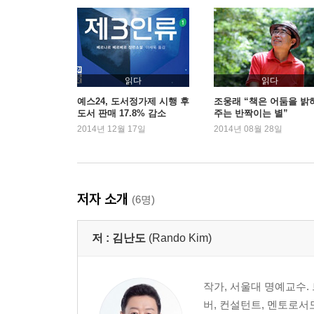
신조어로 돌아본 2013
2부 2014년 소비트렌드 전망
2014년의 전반적 전망
읽다
읽다
Dear, got swag? 참을 수 있는 ‘스웨그’의 가벼움
예스24, 도서정가제 시행 후
조웅래 “책은 어둠을 밝
도서 판매 17.8% 감소
주는 반짝이는 별”
Answer is in your body 몸이 답이다
2014년 12월 17일
2014년 08월 28일
Read between the ultra-niches 초니치, 틈새의 
Kiddie 40s ‘어른아이’ 40대
Hybrid Patchworks 하이브리드 패치워크
Organize your platform ‘판’을 펼쳐라
저자 소개
(6명)
Reboot everything 해석의 재해석
Surprise me, guys! 예정된 우연
저 :
김난도
(Rando Kim)
Eyes on you, eyes on me 관음의 시대, ‘스몰브
Say it straight 직구로 말해요
작가, 서울대 명예교수
미주
버, 컨설턴트, 멘토로서