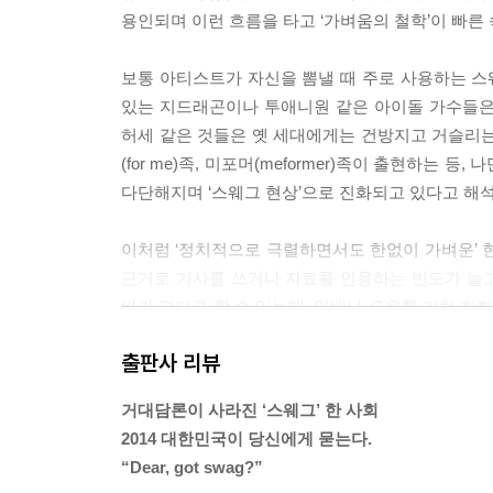
용인되며 이런 흐름을 타고 ‘가벼움의 철학’이 빠른 속
보통 아티스트가 자신을 뽐낼 때 주로 사용하는 
있는 지드래곤이나 투애니원 같은 아이돌 가수들은
허세 같은 것들은 옛 세대에게는 건방지고 거슬리
(for me)족, 미포머(meformer)족이 출현하
다단해지며 ‘스웨그 현상’으로 진화되고 있다고 해석된다
이처럼 ‘정치적으로 극렬하면서도 한없이 가벼운’ 
근거로 기사를 쓰거나 자료를 인용하는 빈도가 늘
바가 크다고 할 수 있는데, 일베나 오유를 거쳐 
을 방증하기 때문이다. 이처럼 특정 사이트를 중
출판사 리뷰
로 만들어 버리는 현상이 위험수위를 넘나들고 있다
몇몇 특정 커뮤니티가 아니더라도 인터넷 기사나 게
거대담론이 사라진 ‘스웨그’ 한 사회
기 운동 등으로 많이 정화되었다고는 하지만 아직도
2014 대한민국이 당신에게 묻는다.
도 너무 가벼워진 것이다. 사람들은 깊게 생각하지
“Dear, got swag?”
생겨난 글들을 보고 더 충동적인 댓글이 달리며 악