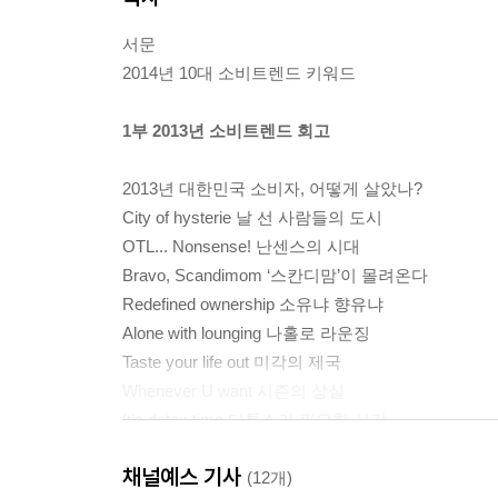
서문
2014년 10대 소비트렌드 키워드
1부 2013년 소비트렌드 회고
2013년 대한민국 소비자, 어떻게 살았나?
City of hysterie 날 선 사람들의 도시
OTL... Nonsense! 난센스의 시대
Bravo, Scandimom ‘스칸디맘’이 몰려온다
Redefined ownership 소유냐 향유냐
Alone with lounging 나홀로 라운징
Taste your life out 미각의 제국
Whenever U want 시즌의 상실
It’s detox time 디톡스가 필요한 시간
Surviving burn-out society 소진사회
채널예스 기사
Trouble is welcomed 적절한 불편
(12개)