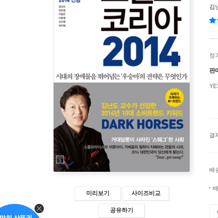
김
정
판
Y
결
배
배
미리보기
사이즈비교
공유하기