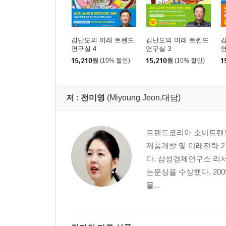
김난도의 미래 트렌드
김난도의 미래 트렌드
연구실 4
연구실 3
연
15,210
원
(10% 할인)
15,210
원
(10% 할인)
1
저 :
전미영
(Miyoung Jeon,대담)
트렌드코리아 소비트렌드
제품개발 및 미래전략 
다. 삼성경제연구소 리
논문상을 수상했다. 20
물...