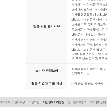
복제가 가능한 상품 등의 포장을 
소비자의 요청에 따라 개별
디지털 컨텐츠인 eBook, 
eBook 대여 상품은 대여 기
모바일 쿠폰 등록 후 취소/환
반품/교환 불가사유
중고상품이 구매확정(자동 
LP상품의 재생 불량 원인이 기
시간의 경과에 의해 재판매가
전자상거래 등에서의 소비자
eBook 세트 상품은 일괄 
1개의 상품으로 취급 및 판매
우, 세트 상품 전부 및 세트
상품의 불량에 의한 반품, 교
소비자 피해보상
준하여 처리됨
환불 지연에 따른 배상
대금 환불 및 환불 지연에 
회사소개
인재채용
이용약관
개인정보처리방침
청소년보호정책
도서홍보안내