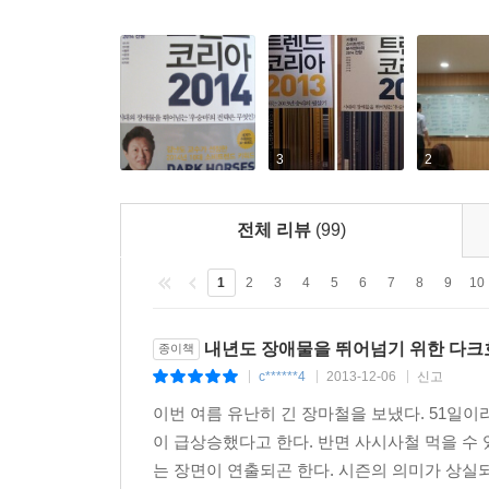
난장이 치러지면 판은 몸집을 달리하거나 또 다른 
Read between the ultra-niches / 초니치, 틈
과 재탄생이 2014년 키워드, ‘판을 펼쳐라’의 핵심이다. 
니치에서 초니치로, 틈새시장이 더 세분화된다. 잘
존중하며 그들과 관계를 형성해야 한다. 꼭 필요한
제품을 구매한 후, 원래의 용도 이외에 다른 목적으
찾아내는 작업이 더욱 절실해질 것이다.
해석하고 있음을 보여 준다. 숙취 해소용 음료를 
즙 후 버리던 찌꺼기를 얻는 목적으로 뒤바꿔 사용하
Kiddie 40s / ‘어른아이’ 40대
3
2
양이 집사들 사이에서 폭발적인 인기를 끌고 있는 
이전 중년 세대의 라이프스타일과 결별을 선언한 
손을 거쳐 사랑하는 우리 고양이를 위한 단 하나의 
감성을 지닌 ‘어른아이’들이다. ‘F세대’라고 칭할
넘친다. ---p.341
전체 리뷰
(99)
다양한 방면에서 소비의 주역으로 자리 잡고 있다. 
공항패션이나 파파라치사진 등이 실상 대부분 사전에
1
2
3
4
5
6
7
8
9
10
Hybrid Patchworks / 하이브리드 패치워크
회 식으로 카메라 노출에 대한 세부적인 금액까지 
산업 간의 경계가 허물어지고 있다. 더 새로운 
보면 일종의 예정된 우연이었던 셈이다. 그렇다면 
내년도 장애물을 뛰어넘기 위한 다크
종이책
영리한 전략이 될 것이다. 기존 제품이나 서비
먼저 탄탄한 시나리오를 구성해야 한다. 예정된 우
c******4
2013-12-06
신고
|
|
|
‘하이브리드’적인 조합을 통해, 패치워크는 정체된 
미가 아니다. 소비자들에게 다가가는 방식의 전환이
이번 여름 유난히 긴 장마철을 보냈다. 51일
고 시크하게’ 소비자가 예측하지 못한 방식으로 예상치 
이 급상승했다고 한다. 반면 사시사철 먹을 수
Organize your platform / ‘판’을 펼쳐라
는 장면이 연출되곤 한다. 시즌의 의미가 상실되고
‘판’이 벌어진다. 아이디어ㆍ상품ㆍ기술ㆍ사람이 
우리 사회의 관음증이 깊어가는 데는 스마트폰 사용인