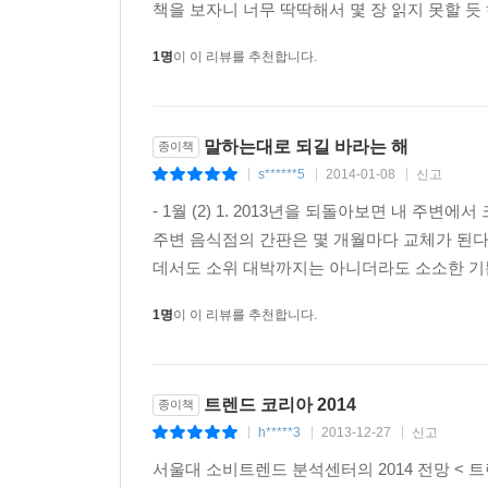
책을 보자니 너무 딱딱해서 몇 장 읽지 못할 듯
Say it straight / 직구로 말해요
1명
이 이 리뷰를 추천합니다.
변화구보다 직구를 선택하는 움직임이 포착된다. 
소통에서 벗어나 수평적 소통을 추구하고자 하는 
어떻게 하면 솔직하면서도 호감 가는 소통을 할 수 
말하는대로 되길 바라는 해
종이책
s******5
2014-01-08
신고
|
|
|
- 1월 (2) 1. 2013년을 되돌아보면 내 주
주변 음식점의 간판은 몇 개월마다 교체가 된다.
데서도 소위 대박까지는 아니더라도 소소한 기쁨
1명
이 이 리뷰를 추천합니다.
트렌드 코리아 2014
종이책
h*****3
2013-12-27
신고
|
|
|
서울대 소비트렌드 분석센터의 2014 전망 < 트