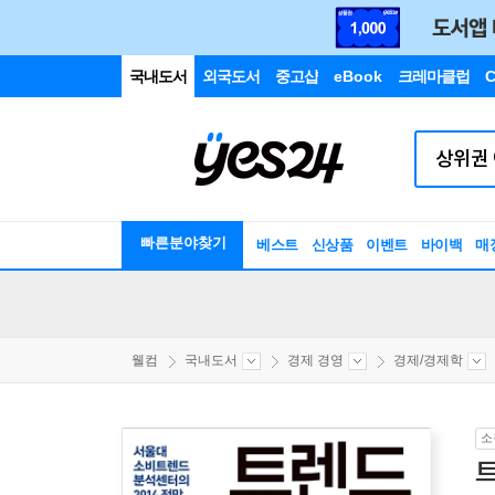
국내도서
외국도서
중고샵
eBook
크레마클럽
C
빠른분야찾기
베스트
신상품
이벤트
바이백
매
웰컴
국내도서
경제 경영
경제/경제학
소
트