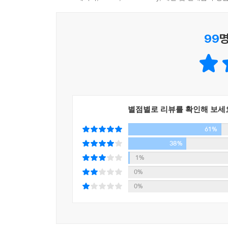
사회구조가 좋게 말해 안정적, 정확히 말해 고착화
역량은 검증되지 않았지만, 뜻밖의 결과를 낼지도 
사회적 성공에 어쩔 수 없는 한계가 있음을 깨달은 
‘다크호스’ 키워드는 경마주로처럼 날로 치열해지
진정한 자아를 발견하려고 한다. 일에서 찾던 정체
99
명
결국 마지막엔 우승을 거두기를 바라는 저자의 마음
한 것은 거대한 포부와 보상이 아니라 일상에서 실현
년 남자가 개인의 욕망을 표출하며 새로운 문화를 낳고 있
2014 10대 소비트렌드 키워드
DARK HORSES
이처럼 유사한 업종에서 발생하는 병렬형 패치워크 
Dear, got swag? / 참을 수 있는 ‘스웨그’의 가벼움
통’과 ‘제품’의 결합이다. 똑같은 제품이라도 그것
나 매장에 가야만 볼 수 있는 게 아니다. 여의도 
별점별로 리뷰를 확인해 보세
스웨그 신드롬이 온다. 경박한 말과 행동이 넘쳐나
빈과 현대차가 커피빈 여의도 지점을 시작으로 성내
61%
가장 잘 표현하는 말로 ‘스웨그’만 한 것이 없다.
전기 자동차부터 새로 출시한 자동차까지 매장은 
넘치는 시대에, 때로 참기 어렵지만 받아들일 수밖에
38%
느긋하게 차를 마시며 신차를 감상하는 기회를 즐긴다. -
1%
Answer is in your body / 몸이 답이다
0%
이제 그 판의 경제가 ‘2.0 버전’으로 진화하고 
만지고, 느끼고, 움직이고 싶은 열망이 사회 곳곳에
0%
을 만들어간다. 기업이 내놓은 정형화된 상품과 
정신과 육체의 균형을 회복하려는 사람들이 늘고 
로 하여금 원래의 전략을 수정하도록 만든다. 다시
현대인들의 새로운 치유 키워드로 자리 잡을 것이다
으로 판을 만들어 나가는 것이다. 이러한 새로운 